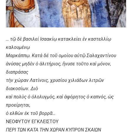
… τῷ δὲ βασιλεί Ισαακίῳ κατακλείει ἐν καστελλίῳ
καλουμένῳ
Μαρκάππῳ. Κατά δέ τοῦ ομοίου αὐτῷ Σαλαχαντίνου
ἀνύσας μηδὲν ὁ ἀλιτήριος, ἢνυσε τοῦτο καὶ μόνον,
διαπράσας
τὴν χώραν Λατίνοις, χρυσίου χιλιάδων λιτρῶν
διακοσίων. Διὸ
καὶ πολὺς ὁ ὀλολυγμός, καὶ ἀφόρητος ὁ καπνός, ὡς
προείρηται,
ὁ ελθὼν ἐκ τοῦ βορρᾶ…
ΝΕΟΦΥΤΟΥ ΕΓΚΛΕΙΣΤΟΥ
ΠΕΡΙ ΤΩΝ ΚΑΤΑ ΤΗΝ ΧΩΡΑΝ ΚΥΠΡΟΝ ΣΚΑΙΩΝ