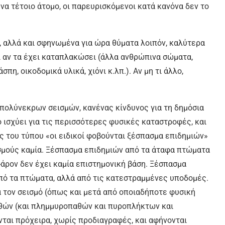
να τέτοιο άτομο, οι παρευρισκόμενοι κατά κανόνα δεν το
 αλλά και σφηνωμένα για ώρα θύματα λοιπόν, καλύτερα
αι αν τα έχει καταπλακώσει (άλλα ανθρώπινα σώματα,
πη, οικοδομικά υλικά, χιόνι κ.λπ.). Αν μη τι άλλο,
ς πολύνεκρων σεισμών, κανένας κίνδυνος για τη δημόσια
 ισχύει για τις περισσότερες φυσικές καταστροφές, και
ές του τύπου «οι ειδικοί φοβούνται ξέσπασμα επιδημιών»
ισμούς καμία. Ξέσπασμα επιδημιών από τα άταφα πτώματα
ν-άρον δεν έχει καμία επιστημονική βάση. Ξέσπασμα
 από τα πτώματα, αλλά από τις κατεστραμμένες υποδομές.
ά τον σεισμό (όπως και μετά από οποιαδήποτε φυσική
θών (και πλημμυροπαθών και πυροπλήκτων και
νται πρόχειρα, χωρίς προδιαγραφές, και αφήνονται