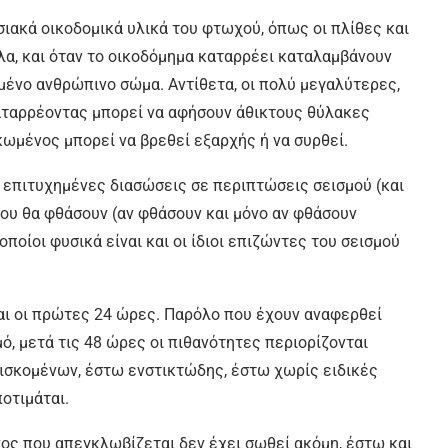
οσιακά οικοδομικά υλικά του φτωχού, όπως οι πλίθες και
λα, και όταν το οικοδόμημα καταρρέει καταλαμβάνουν
ένο ανθρώπινο σώμα. Αντίθετα, οι πολύ μεγαλύτερες,
αταρρέοντας μπορεί να αφήσουν άθικτους θύλακες
ωμένος μπορεί να βρεθεί εξαρχής ή να συρθεί.
ες επιτυχημένες διασώσεις σε περιπτώσεις σεισμού (και
 που θα φθάσουν (αν φθάσουν και μόνο αν φθάσουν
ποίοι φυσικά είναι και οι ίδιοι επιζώντες του σεισμού
ναι οι πρώτες 24 ώρες. Παρόλο που έχουν αναφερθεί
ό, μετά τις 48 ώρες οι πιθανότητες περιορίζονται
υρισκομένων, έστω ενστικτώδης, έστω χωρίς ειδικές
οτιμάται.
νος που απεγκλωβίζεται δεν έχει σωθεί ακόμη, έστω και