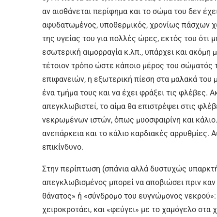
αν αισθάνεται περίφημα και το σώμα του δεν έχει
αφυδατωμένος, υποθερμικός, χρονίως πάσχων χω
της υγείας του για πολλές ώρες, εκτός του ότι μ
εσωτερική αιμορραγία κ.λπ., υπάρχει και ακόμη
τέτοιον τρόπο ώστε κάποιο μέρος του σώματός 
επιφανειών, η εξωτερική πίεση στα μαλακά του μ
ένα τμήμα τους και να έχει φράξει τις φλέβες. Α
απεγκλωβιστεί, το αίμα θα επιστρέψει στις φλέβ
νεκρωμένων ιστών, όπως μυοσφαιρίνη και κάλιο.
ανεπάρκεια και το κάλιο καρδιακές αρρυθμίες. 
επικίνδυνο.
Στην περίπτωση (σπάνια αλλά δυστυχώς υπαρκτή)
απεγκλωβισμένος μπορεί να αποβιώσει πριν καν
θάνατος» ή «σύνδρομο του ευγνώμονος νεκρού»: 
χειροκροτάει, και «φεύγει» με το χαμόγελο στα 