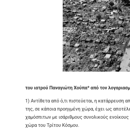
του ιατρού Παναγιώτη Χούπα* από τον λογαριασ
1) Αντίθετα από ό,τι πιστεύεται, η κατάρρευση α
της, σε κάποια προηγμένη χώρα, έχει ως αποτέ
χαμόσπιτων με ισάριθμους συνολικούς ενοίκους (
χώρα του Τρίτου Κόσμου.