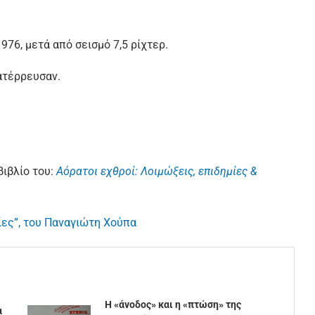
976, μετά από σεισμό 7,5 ρίχτερ.
ατέρρευσαν.
βιβλίο του:
Αόρατοι εχθροί: Λοιμώξεις, επιδημίες &
ίες”, του Παναγιώτη Χούπα
Η «άνοδος» και η «πτώση» της
α