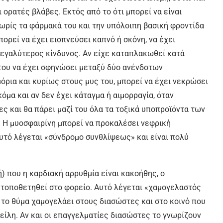
 ορατές βλάβες. Εκτός από το ότι μπορεί να είναι
ρίς τα φάρμακά του και την υπόλοιπη βασική φροντίδα
πορεί να έχει εισπνεύσει καπνό ή σκόνη, να έχει
 μεγαλύτερος κίνδυνος. Αν είχε καταπλακωθεί κατά
του να έχει σφηνώσει μεταξύ δύο ανένδοτων
όρια και κυρίως στους μυς του, μπορεί να έχει νεκρώσει
κόμα και αν δεν έχει κάταγμα ή αιμορραγία, όταν
ες και θα πάρει μαζί του όλα τα τοξικά υποπροϊόντα των
 Η μυοσφαιρίνη μπορεί να προκαλέσει νεφρική
Αυτό λέγεται «σύνδρομο συνθλίψεως» και είναι πολύ
 που η καρδιακή αρρυθμία είναι κακοήθης, ο
 τοποθετηθεί στο φορείο. Αυτό λέγεται «χαμογελαστός
το θύμα χαμογελάει στους διασώστες και στο κοινό που
χείλη. Αν και οι επαγγελματίες διασώστες το γνωρίζουν