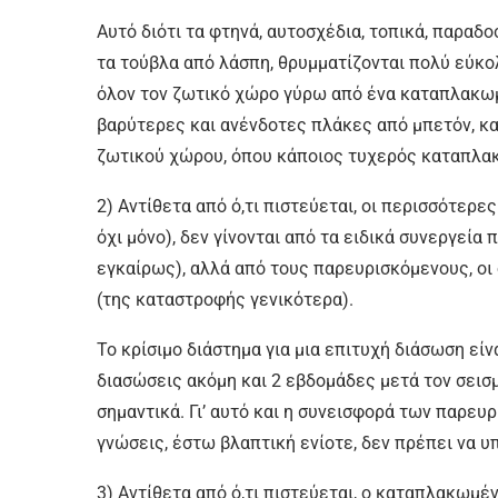
Αυτό διότι τα φτηνά, αυτοσχέδια, τοπικά, παραδ
τα τούβλα από λάσπη, θρυμματίζονται πολύ εύκο
όλον τον ζωτικό χώρο γύρω από ένα καταπλακωμ
βαρύτερες και ανένδοτες πλάκες από μπετόν, κ
ζωτικού χώρου, όπου κάποιος τυχερός καταπλακ
2) Αντίθετα από ό,τι πιστεύεται, οι περισσότερ
όχι μόνο), δεν γίνονται από τα ειδικά συνεργεία
εγκαίρως), αλλά από τους παρευρισκόμενους, οι ο
(της καταστροφής γενικότερα).
Το κρίσιμο διάστημα για μια επιτυχή διάσωση εί
διασώσεις ακόμη και 2 εβδομάδες μετά τον σεισμ
σημαντικά. Γι’ αυτό και η συνεισφορά των παρε
γνώσεις, έστω βλαπτική ενίοτε, δεν πρέπει να υπ
3) Αντίθετα από ό,τι πιστεύεται, ο καταπλακωμέ