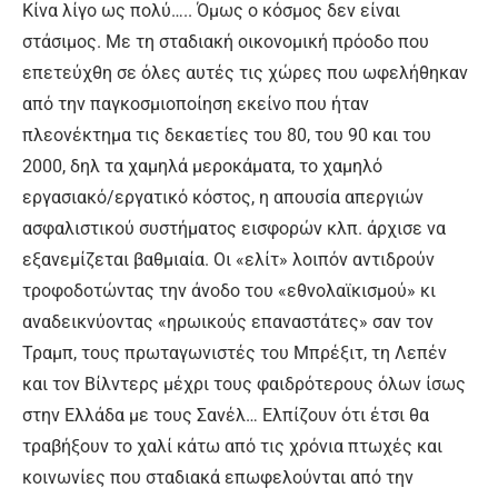
Κίνα λίγο ως πολύ….. Όμως ο κόσμος δεν είναι
στάσιμος. Με τη σταδιακή οικονομική πρόοδο που
επετεύχθη σε όλες αυτές τις χώρες που ωφελήθηκαν
από την παγκοσμιοποίηση εκείνο που ήταν
πλεονέκτημα τις δεκαετίες του 80, του 90 και του
2000, δηλ τα χαμηλά μεροκάματα, το χαμηλό
εργασιακό/εργατικό κόστος, η απουσία απεργιών
ασφαλιστικού συστήματος εισφορών κλπ. άρχισε να
εξανεμίζεται βαθμιαία. Οι «ελίτ» λοιπόν αντιδρούν
τροφοδοτώντας την άνοδο του «εθνολαϊκισμού» κι
αναδεικνύοντας «ηρωικούς επαναστάτες» σαν τον
Τραμπ, τους πρωταγωνιστές του Μπρέξιτ, τη Λεπέν
και τον Βίλντερς μέχρι τους φαιδρότερους όλων ίσως
στην Ελλάδα με τους Σανέλ… Ελπίζουν ότι έτσι θα
τραβήξουν το χαλί κάτω από τις χρόνια πτωχές και
κοινωνίες που σταδιακά επωφελούνται από την