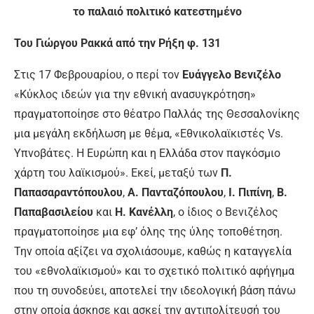
το παλαιό πολιτικό κατεστημένο
Του Γιώργου Ρακκά από την Ρήξη φ. 131
Στις 17 Φεβρουαρίου, ο περί τον
Ευάγγελο Βενιζέλο
«Kύκλος ιδεών για την εθνική ανασυγκρότηση»
πραγματοποίησε στο θέατρο Παλλάς της Θεσσαλονίκης
μια μεγάλη εκδήλωση με θέμα, «Εθνικολαϊκιστές Vs.
Υπνοβάτες. Η Ευρώπη και η Ελλάδα στον παγκόσμιο
χάρτη του λαϊκισμού». Εκεί, μεταξύ των
Π.
Παπασαραντόπουλου
,
Α. Πανταζόπουλου
,
Ι. Πιπίνη
,
Β.
Παπαβασιλείου
και
Η. Κανέλλη
, ο ίδιος ο Βενιζέλος
πραγματοποίησε μια εφ’ όλης της ύλης τοποθέτηση.
Την οποία αξίζει να σχολιάσουμε, καθώς η καταγγελία
του «εθνολαϊκισμού» και το σχετικό πολιτικό αφήγημα
που τη συνοδεύει, αποτελεί την ιδεολογική βάση πάνω
στην οποία άσκησε και ασκεί την αντιπολίτευσή του