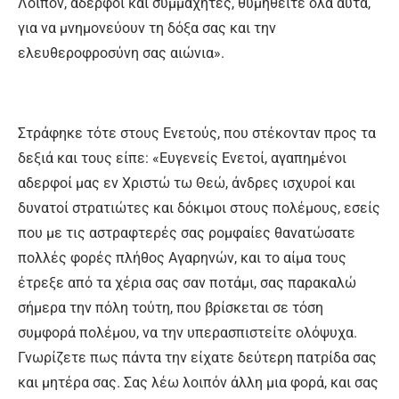
Λοιπόν, αδερφοί και συμμαχητές, θυμηθείτε όλα αυτά,
για να μνημονεύουν τη δόξα σας και την
ελευθεροφροσύνη σας αιώνια».
Στράφηκε τότε στους Ενετούς, που στέκονταν προς τα
δεξιά και τους είπε: «Ευγενείς Ενετοί, αγαπημένοι
αδερφοί μας εν Χριστώ τω Θεώ, άνδρες ισχυροί και
δυνατοί στρατιώτες και δόκιμοι στους πολέμους, εσείς
που με τις αστραφτερές σας ρομφαίες θανατώσατε
πολλές φορές πλήθος Αγαρηνών, και το αίμα τους
έτρεξε από τα χέρια σας σαν ποτάμι, σας παρακαλώ
σήμερα την πόλη τούτη, που βρίσκεται σε τόση
συμφορά πολέμου, να την υπερασπιστείτε ολόψυχα.
Γνωρίζετε πως πάντα την είχατε δεύτερη πατρίδα σας
και μητέρα σας. Σας λέω λοιπόν άλλη μια φορά, και σας