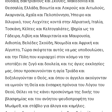
Ιουδαία, Βακτριανούς και ΣκύΘες, Μακεδονία και
Θεσσαλία, Ελλάδα, Βοιωτία και Λοκρούς και Αιτωλούς,
Ακαρνανία, Αχαΐα και Πελοπόννησο, Ήπειρο και
Ιλλυρικό, τους Λυχνίτες κοντά στην Αδριατική, Ιταλία,
Τοσκάνη, Κέλτες και Κελτογαλάτες, Ιβηρία ως τα
Γάδειρα, Λιβύη και Μαυριτανία και Μαυρουσία,
Αιθιοπία, Βελέδες Σκούδη, Νουμιδία και Αφρική και
Αίγυπτο, Τώρα σκέφτεται αυτός να μας υποδουλώσει,
και την Πόλη που κυριαρχεί στον κόσμο να την
υποτάξει σε ζυγό και δουλεία, και τις άγιες εκκλησίες
μας, όπου προσκυνούνταν η αγία Τριάδα και
δοξολογούνταν ο Θεός, και όπου οι άγγελοι ακούγονταν
να υμνούν τη Θεία και ένσαρκη πρόνοια του Λόγου του
Θεού, Θέλει να τις κάνει προσκύνημα της δικής του
βλασφημίας και του ανόητου ψευδοπροφήτη του
Μωάμεθ, και στάβλο για άλογα και καμήλες.