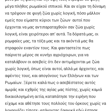
μέγα πλήθος ρωμαϊκού ιππικού. Και αν είχαν τη δύναμη
να τρέψουν σε φυγή ζώα χωρίς λογική, πόσο μάλλον
εμείς που είμαστε κύριοι των ζώων· αυτοί που
έρχονται να μας αντιπαραταχθούν σαν ζώα χωρίς
λογική, είναι χειρότεροι απ’ αυτά. Τα δόρατά μας, οι
ρομφαίες μας, τα τόξα μας και τα ακόντιά μας θα
στραφούν εναντίον τους. Και φανταστείτε πως
παίρνετε μέρος σε κυνήγι αγριόχοιρων, για να
καταλάβουν οι ασεβείς ότι δεν αντιμάχονται με ζώα
χωρίς λογική, όπως είναι αυτοί, αλλά με άρχοντες, και
αφέντες τους, και απογόνους των Ελλήνων και των
Ρωμαίων. Ξέρετε καλά πως ο ασεβέστατος αυτός
αμιράς και εχθρός της αγίας μας πίστης, χωρίς καμιά
δικαιολογημένη αιτία, καταπάτησε την ειρήνη που
είχαμε και αθέτησε τους πολλούς του όρκους χωρίς να
λογαριάζει τίποτε· φτάνοντας ξαφνικά εδώ έστησε