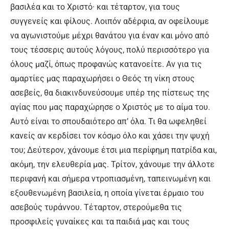
βασιλέα και το Χριστό· και τέταρτον, για τους
συγγενείς και φίλους. Λοιπόν αδέρφια, αν οφείλουμε
να αγωνιστούμε μέχρι θανάτου για έναν και μόνο από
τους τέσσερις αυτούς λόγους, πολύ περισσότερο για
όλους μαζί, όπως προφανώς κατανοείτε. Αν για τις
αμαρτίες μας παραχωρήσει ο Θεός τη νίκη στους
ασεβείς, θα διακινδυνεύσουμε υπέρ της πίστεως της
αγίας που μας παραχώρησε ο Χριστός με το αίμα του.
Αυτό είναι το σπουδαιότερο απ’ όλα. Τι θα ωφεληθεί
κανείς αν κερδίσει τον κόσμο όλο και χάσει την ψυχή
του; Δεύτερον, χάνουμε έτσι μια περίφημη πατρίδα και,
ακόμη, την ελευθερία μας. Τρίτον, χάνουμε την άλλοτε
περιφανή και σήμερα ντροπιασμένη, ταπεινωμένη και
εξουθενωμένη βασιλεία, η οποία γίνεται έρμαιο του
ασεβούς τυράννου. Τέταρτον, στερούμεθα τις
προσφιλείς γυναίκες και τα παιδιά μας και τους