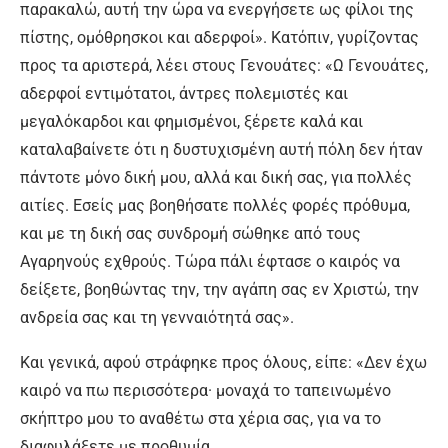
παρακαλώ, αυτή την ώρα να ενεργήσετε ως φίλοι της
πίστης, ομόθρησκοι και αδερφοί». Κατόπιν, γυρίζοντας
προς τα αριστερά, λέει στους Γενουάτες: «Ω Γενουάτες,
αδερφοί εντιμότατοι, άντρες πολεμιστές και
μεγαλόκαρδοι και φημισμένοι, ξέρετε καλά και
καταλαβαίνετε ότι η δυστυχισμένη αυτή πόλη δεν ήταν
πάντοτε μόνο δική μου, αλλά και δική σας, για πολλές
αιτίες. Εσείς μας βοηθήσατε πολλές φορές πρόθυμα,
και με τη δική σας συνδρομή σώθηκε από τους
Αγαρηνούς εχθρούς. Τώρα πάλι έφτασε ο καιρός να
δείξετε, βοηθώντας την, την αγάπη σας εν Χριστώ, την
ανδρεία σας και τη γενναιότητά σας».
Και γενικά, αφού στράφηκε προς όλους, είπε: «Δεν έχω
καιρό να πω περισσότερα· μοναχά το ταπεινωμένο
σκήπτρο μου το αναθέτω στα χέρια σας, για να το
διαφυλάξετε με προθυμία.