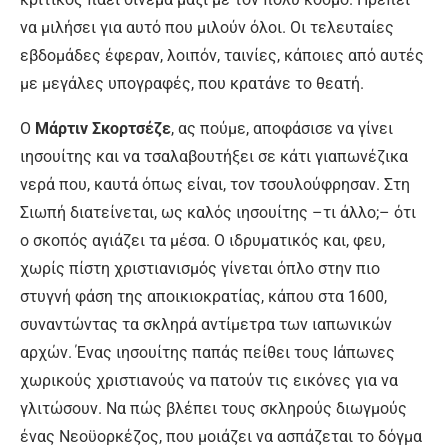
να μιλήσει για αυτό που μιλούν όλοι. Οι τελευταίες
εβδομάδες έφεραν, λοιπόν, ταινίες, κάποιες από αυτές
με μεγάλες υπογραφές, που κρατάνε το θεατή.
Ο
Μάρτιν Σκορτσέζε
, ας πούμε, αποφάσισε να γίνει
ιησουίτης και να τσαλαβουτήξει σε κάτι γιαπωνέζικα
νερά που, καυτά όπως είναι, τον τσουλούφρησαν. Στη
Σιωπή διατείνεται, ως καλός ιησουίτης –τι άλλο;– ότι
ο σκοπός αγιάζει τα μέσα. Ο ιδρυματικός και, φευ,
χωρίς πίστη χριστιανισμός γίνεται όπλο στην πιο
στυγνή φάση της αποικιοκρατίας, κάπου στα 1600,
συναντώντας τα σκληρά αντίμετρα των ιαπωνικών
αρχών. Ένας ιησουίτης παπάς πείθει τους Ιάπωνες
χωρικούς χριστιανούς να πατούν τις εικόνες για να
γλιτώσουν. Να πώς βλέπει τους σκληρούς διωγμούς
ένας Νεοϋορκέζος, που μοιάζει να ασπάζεται το δόγμα