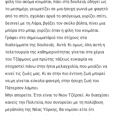
φίλη του ακόμα κοιμάται, πάει στη δουλειά, οδηγεί ως
το μεσημέρι, γευματίζει σε μια ήσυχη γωνιά με φαγητό
από το σπίτι, σχολάει αργά το απόγευμα, γυρίζει σπίτι,
δειπνεί με τη Λάρα, βγάζει τον σκύλο βόλτα, πίνει μια
μπύρα στο μπαρ, γυρίζει όταν η φίλη του κοιμάται.
Γράφει στο σημειωματάριό του στίχους στα
διαλείμματα της δουλειάς. Αυτά. Κι ομως, όλη αυτή η
τελετουργία της καθημερινότητας γίνεται στα χέρια
του Τζάρμους μια πρώτης τάξεως ευκαιρία να
στοχαστεί πάνω στην ήπια μελαγχολία, που μοιάζει να
κινεί τις ζωές μας. Κι αν στην πιο έντονη ζωή μπορεί
να μη γίνεται εύκολα φανερή, στην ήσυχη ζωή του
Πάτερσον λάμπει.
Μην απορείτε. Έτσι είναι το Νιου Τζέρσεϊ. Αν διασχίσει
κανείς την Πολιτεία, που συνορεύει με τη πολύβουη
μεγάπολη της Νέας Υόρκης, θα νομίσει είτε ότι