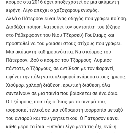
κόσμος στα 2016 έχει αποξεχαστεί σε μια ακύμαντη
ειρήνη. Λίγο απέχει ο χαζοχαρουμενισμός.
Αλλά ο Πάτερσον είναι ένας οδηγός που γράφει ποίηση.
Διαβάζει ποίηση, λατρεύει τον συντοπίτη του (έζησε
στο Ράθερφορντ του Νιου Τζέρσεϋ) Γουίλιαμς και
προσπαθεί να του μοιάσει στους στίχους που γράφει.
Μια ακύμαντη καθημερινότητα. Να ο κόσμος του
Πάτερσον, ιδού ο κόσμος του Τζάρμους! Λυρικός
πάντοτε, ο Τζάρμους, σε αντίθεση με τον Φαραντί,
αφήνει την πόλη να κυκλοφορεί ανάμεσα στους ήρωες.
Χιούμορ, χαλαρή διάθεση, ερωτική διάθεση, όλα
συντείνουν σε μια ταινία που βρίσκεται σε ένα όριο.
Ο Τζάρμους, ποιητής ο ίδιος με το σινεμά του,
ισορροπεί τελικά σε μια εύθραυστη ισορροπία μεταξύ
του ανιαρού και του γοητευτικού. Ο Πάτερσον κάνει
κάθε μέρα τα ίδια. Ξυπνάει λίγο μετά τις έξι, ενώ η