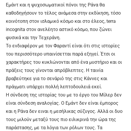
Εμάντ και η ψυχοσωματικοί πόνοι της Ράνα θα
καθοδηγήσουν το τέλος ανάμεσα στην εκδίκηση, τόσο
κοινότοπη στον ισλαμικό κόσμο και στο έλεος, terra
incognita στον ανελέητο αστικό κόσμο, που ζώνει
φυσικά και την Τεχεράνη.
Το ενδιαφέρον με τον Φαραντί είναι ότι στις ιστορίες
του περισσότερο υπαινίσετται παρά εξηγεί. Έτσι οι
χαρακτήρες του κυκλώνονται από ένα μυστήριο και οι
πράξεις τους γίνονται απρόβλεπτες. Η ταινία
βραβεύτηκε για το σενάριό της στις Κάννες και
πράγματι υπάρχει πολλή λεπτοδουλειά εκεί.
Η σύνδεση της ιστορίας του με το έργο του Μίλερ δεν
είναι σύνδεση αναλογίας. Ο Εμάντ δεν είναι έμπορος
και η Ράνα δεν ειναι η μεσήλικας σύζυγος. Αλλά οι δυο
τους μιλούν μεταξύ τους πιο ειλικρινά την ώρα της
παράστασης, με τα λόγια των ρόλων τους. Τα