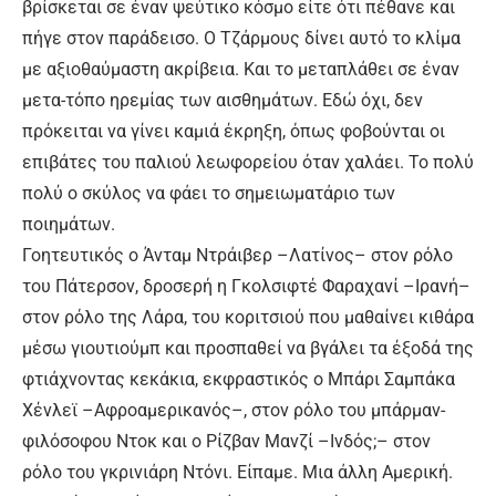
βρίσκεται σε έναν ψεύτικο κόσμο είτε ότι πέθανε και
πήγε στον παράδεισο. Ο Τζάρμους δίνει αυτό το κλίμα
με αξιοθαύμαστη ακρίβεια. Και το μεταπλάθει σε έναν
μετα-τόπο ηρεμίας των αισθημάτων. Εδώ όχι, δεν
πρόκειται να γίνει καμιά έκρηξη, όπως φοβούνται οι
επιβάτες του παλιού λεωφορείου όταν χαλάει. Το πολύ
πολύ ο σκύλος να φάει το σημειωματάριο των
ποιημάτων.
Γοητευτικός ο Άνταμ Ντράιβερ –Λατίνος– στον ρόλο
του Πάτερσον, δροσερή η Γκολσιφτέ Φαραχανί –Ιρανή–
στον ρόλο της Λάρα, του κοριτσιού που μαθαίνει κιθάρα
μέσω γιουτιούμπ και προσπαθεί να βγάλει τα έξοδά της
φτιάχνοντας κεκάκια, εκφραστικός ο Μπάρι Σαμπάκα
Χένλεϊ –Αφροαμερικανός–, στον ρόλο του μπάρμαν-
φιλόσοφου Ντοκ και ο Ρίζβαν Μανζί –Ινδός;– στον
ρόλο του γκρινιάρη Ντόνι. Είπαμε. Μια άλλη Αμερική.