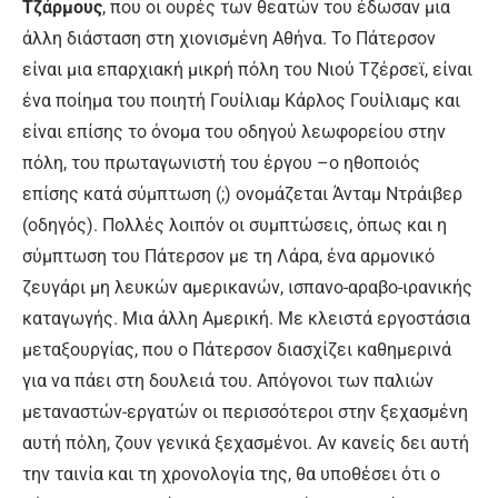
Τζάρμους
, που οι ουρές των θεατών του έδωσαν μια
άλλη διάσταση στη χιονισμένη Αθήνα. Το Πάτερσον
είναι μια επαρχιακή μικρή πόλη του Νιού Τζέρσεϊ, είναι
ένα ποίημα του ποιητή Γουίλιαμ Κάρλος Γουίλιαμς και
είναι επίσης το όνομα του οδηγού λεωφορείου στην
πόλη, του πρωταγωνιστή του έργου –ο ηθοποιός
επίσης κατά σύμπτωση (;) ονομάζεται Άνταμ Ντράιβερ
(οδηγός). Πολλές λοιπόν οι συμπτώσεις, όπως και η
σύμπτωση του Πάτερσον με τη Λάρα, ένα αρμονικό
ζευγάρι μη λευκών αμερικανών, ισπανο-αραβο-ιρανικής
καταγωγής. Μια άλλη Αμερική. Με κλειστά εργοστάσια
μεταξουργίας, που ο Πάτερσον διασχίζει καθημερινά
για να πάει στη δουλειά του. Απόγονοι των παλιών
μεταναστών-εργατών οι περισσότεροι στην ξεχασμένη
αυτή πόλη, ζουν γενικά ξεχασμένοι. Αν κανείς δει αυτή
την ταινία και τη χρονολογία της, θα υποθέσει ότι ο