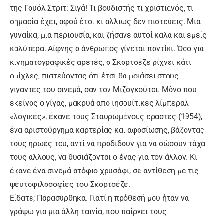
της Γουόλ Στριτ: Σιγά! Τι βουδιστής τι χριστιανός, τι
σημασία έχει, αφού έτσι κι αλλιώς δεν πιστεύεις. Μια
γυναίκα, μια περιουσία, και ζήσανε αυτοί καλά και εμείς
καλύτερα. Αίφνης ο άνθρωπος γίνεται ποντίκι. Όσο για
κινηματογραφικές αρετές, ο Σκορτσέζε ρίχνει κάτι
ομίχλες, πιστεύοντας ότι έτσι θα μοιάσει στους
γίγαντες του σινεμά, σαν τον Μιζογκούτσι. Μόνο που
εκείνος ο γίγας, μακρυά από ιησουίτικες λίμπεραλ
«λογικές», έκανε τους Σταυρωμένους εραστές (1954),
ένα αριστούργημα καρτερίας και αφοσίωσης, βάζοντας
τους ήρωές του, αντί να προδίδουν για να σώσουν τάχα
τους άλλους, να θυσιάζονται ο ένας για τον άλλον. Κι
έκανε ένα σινεμά ατόφιο χρυσάφι, σε αντίθεση με τις
ψευτοφιλοσοφίες του Σκορτσέζε.
Είδατε; Παρασύρθηκα. Γιατί η πρόθεσή μου ήταν να
γράψω για μια άλλη ταινία, που παίρνει τους