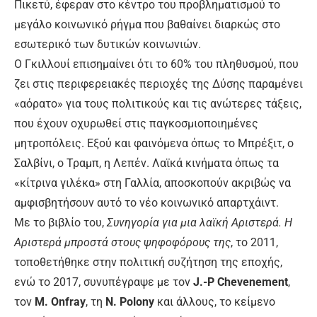
Πικετύ, έφεραν στο κέντρο του προβληματισμού το
μεγάλο κοινωνικό ρήγμα που βαθαίνει διαρκώς στο
εσωτερικό των δυτικών κοινωνιών.
Ο Γκιλλουί επισημαίνει ότι το 60% του πληθυσμού, που
ζει στις περιφερειακές περιοχές της Δύσης παραμένει
«αόρατο» για τους πολιτικούς και τις ανώτερες τάξεις,
που έχουν οχυρωθεί στις παγκοσμιοποιημένες
μητροπόλεις. Εξού και φαινόμενα όπως το Μπρέξιτ, ο
Σαλβίνι, ο Τραμπ, η Λεπέν. Λαϊκά κινήματα όπως τα
«κίτρινα γιλέκα» στη Γαλλία, αποσκοπούν ακριβώς να
αμφισβητήσουν αυτό το νέο κοινωνικό απαρτχάιντ.
Με το βιβλίο του,
Συνηγορία για μια λαϊκή Αριστερά. Η
Αριστερά μπροστά στους ψηφοφόρους της
, το 2011,
τοποθετήθηκε στην πολιτική συζήτηση της εποχής,
ενώ το 2017, συνυπέγραψε με τον
J.-P Chevenement
,
τον
M. Onfray
, τη
N. Polony
και άλλους, το κείμενο