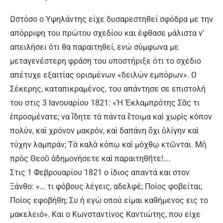
Ωστόσο ο Υψηλάντης είχε δυσαρεστηθεί σφόδρα με την
απόρριψη του πρώτου σχεδίου και έφθασε μάλιστα ν’
απειλήσει ότι θα παραιτηθεί, ενώ σύμφωνα με
μεταγενέστερη φράση του υποστήριξε ότι το σχέδιο
απέτυχε εξαιτίας ορισμένων «δειλών εμπόρων». Ο
Σέκερης, καταπικραμένος, του απάντησε σε επιστολή
του στις 3 Ιανουαρίου 1821: «Ἡ Ἐκλαμπρότης Σᾶς τι
ἐπροσμένατε; να ἴδητε τὰ πάντα ἕτοιμα καὶ χωρὶς κόπον
πολύν, καὶ χρόνον μακρόν, καὶ δαπάνη ὄχι ὀλίγην καὶ
τύχην λαμπράν; Τὰ καλὰ κόπῳ καὶ μόχθῳ κτῶνται. Μὴ
πρὸς Θεοῦ ἀδημονήσετε καὶ παραιτηθῆτε!….
Στις 1 Φεβρουαρίου 1821 ο ίδιος απαντά και στον
Ξάνθο: «… τι φόβους λέγεις, αδελφέ; Ποίος φοβείται;
Ποίος εφοβήθη; Συ ή εγώ οπού είμαι καθήμενος εις το
μακελειό». Και ο Κωνσταντίνος Καντιώτης, που είχε