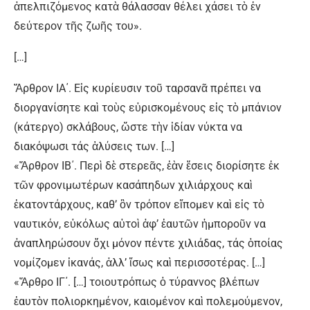
ἀπελπιζόμενος κατὰ θάλασσαν θέλει χάσει τὸ ἐν
δεύτερον τῆς ζωῆς του».
[…]
Ἄρθρον ΙΑ΄. Εἰς κυρίευσιν τοῦ ταρσανᾶ πρέπει να
διοργανίσητε καὶ τοὺς εὐρισκομένους εἰς τὸ μπάνιον
(κάτεργο) σκλάβους, ὥστε τὴν ἰδίαν νύκτα να
διακόψωσι τάς ἁλύσεις των. […]
«Ἄρθρον ΙΒ΄. Περὶ δὲ στερεᾶς, ἐὰν ἔσεις διορίσητε ἐκ
τῶν φρονιμωτέρων κασάπηδων χιλιάρχους καὶ
ἑκατοντάρχους, καθ’ ὂν τρόπον εἴπομεν καὶ εἰς τὸ
ναυτικόν, εὐκόλως αὐτοὶ ἀφ’ ἑαυτῶν ἠμποροῦν να
ἀναπληρώσουν ὄχι μόνον πέντε χιλιάδας, τάς ὁποίας
νομίζομεν ἱκανάς, ἀλλ’ ἴσως καὶ περισσοτέρας. […]
«Ἄρθρο ΙΓ΄. […] τοιουτρόπως ὁ τύραννος βλέπων
ἑαυτὸν πολιορκημένον, καιομένον καὶ πολεμούμενον,