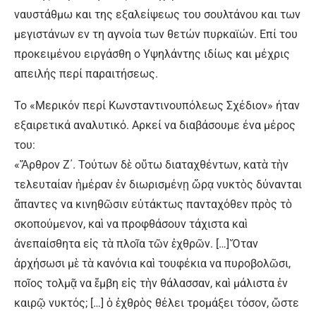
ναυστάθμω και της εξαλείψεως του σουλτάνου και των
μεγιστάνων εν τη αγνοία των θετών πυρκαϊών. Επί του
προκειμένου ειργάσθη ο Υψηλάντης ιδίως και μέχρις
απειλής περί παραιτήσεως.
Το «Μερικόν περί Κωνσταντινουπόλεως Σχέδιον» ήταν
εξαιρετικά αναλυτικό. Αρκεί να διαβάσουμε ένα μέρος
του:
«Ἄρθρον Ζ΄. Τούτων δὲ οὕτω διαταχθέντων, κατὰ τὴν
τελευταίαν ἡμέραν ἐν διωρισμένῃ ὥρᾳ νυκτὸς δύνανται
ἅπαντες να κινηθῶσιν εὐτάκτως πανταχόθεν πρὸς τὸ
σκοπούμενον, καὶ να προφθάσουν τάχιστα καὶ
ἀνεπαίσθητα εἰς τὰ πλοῖα τῶν ἐχθρῶν. […] Ὅταν
ἀρχήσωσι μὲ τὰ κανόνια καὶ τουφέκια να πυροβολῶσι,
ποῖος τολμᾷ να ἔμβη εἰς τὴν θάλασσαν, καὶ μάλιστα ἐν
καιρῷ νυκτός; […] ὁ ἐχθρὸς θέλει τρομάξει τόσον, ὥστε