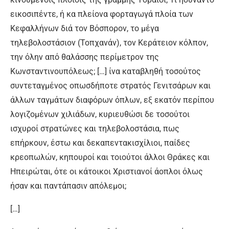
εικοσιπέντε, ή κα πλείονα φορταγωγά πλοία των
Κεφαλλήνων διά τον Βόσπορον, το μέγα
τηλεβολοστάσιον (Τοπχανάν), τον Κεράτειον κόλπον,
την όλην από θαλάσσης περίμετρον της
Κωνσταντινουπόλεως; […] ίνα καταβληθή τοσούτος
συντεταγμένος οπωσδήποτε στρατός Γενιτσάρων και
άλλων ταγμάτων διαφόρων όπλων, εξ εκατόν περίπου
λογιζομένων χιλιάδων, κυριευθώσι δε τοσούτοι
ισχυροί στρατώνες και τηλεβολοστάσια, πως
επήρκουν, έστω και δεκαπεντακισχίλιοι, παίδες
κρεοπωλών, κηπουροί και τοιούτοι άλλοι Θράκες και
Ηπειρώται, ότε οι κάτοικοι Χριστιανοί άοπλοι όλως
ήσαν και παντάπασιν απόλεμοι;
[…]