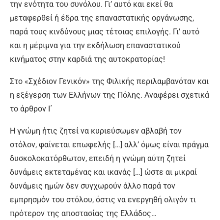
την ενότητα του συνόλου. Γι’ αυτό και εκεί θα
μεταφερθεί ή έδρα της επαναστατικής οργάνωσης,
παρά τους κινδύνους μιας τέτοιας επιλογής. Γι’ αυτό
και η μέριμνα για την εκδήλωση επαναστατικού
κινήματος στην καρδιά της αυτοκρατορίας!
Στο «Σχέδιον Γενικόν» της Φιλικής περιλαμβανόταν και
η εξέγερση των Ελλήνων της Πόλης. Αναφέρει σχετικά
το άρθρον Ι΄
Η γνώμη ήτις ζητεί να κυριεύσωμεν αβλαβή τον
στόλον, φαίνεται επωφελής […] αλλ’ όμως είναι πράγμα
δυσκολοκατόρθωτον, επειδή η γνώμη αύτη ζητεί
δυνάμεις εκτεταμένας και ικανάς […] ώστε αι μικραί
δυνάμεις ημών δεν συγχωρούν άλλο παρά τον
εμπρησμόν του στόλου, όστις να ενεργηθή ολιγόν τι
πρότερον της αποστασίας της Ελλάδος…