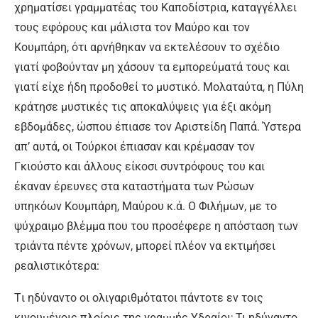
χρηματίσει γραμματέας του Καποδίστρια, καταγγέλλει
τους εφόρους και μάλιστα τον Μαύρο και τον
Κουμπάρη, ότι αρνήθηκαν να εκτελέσουν το σχέδιο
γιατί φοβούνταν μη χάσουν τα εμπορεύματά τους και
γιατί είχε ήδη προδοθεί το μυστικό. Μολαταύτα, η Πύλη
κράτησε μυστικές τις αποκαλύψεις για έξι ακόμη
εβδομάδες, ώσπου έπιασε τον Αριστείδη Παπά. Ύστερα
απ’ αυτά, οι Τούρκοι έπιασαν και κρέμασαν τον
Γκιούστο και άλλους είκοσι συντρόφους του και
έκαναν έρευνες στα καταστήματα των Ρώσων
υπηκόων Κουμπάρη, Μαύρου κ.ά. Ο Φιλήμων, με το
ψύχραιμο βλέμμα που του προσέφερε η απόσταση των
τριάντα πέντε χρόνων, μπορεί πλέον να εκτιμήσει
ρεαλιστικότερα:
Tι ηδύναντο οι ολιγαριθμότατοι πάντοτε εν τοις
κινουμένοις πλοίοις της γραμμής Υδραίοι; Τι ηδύναντο