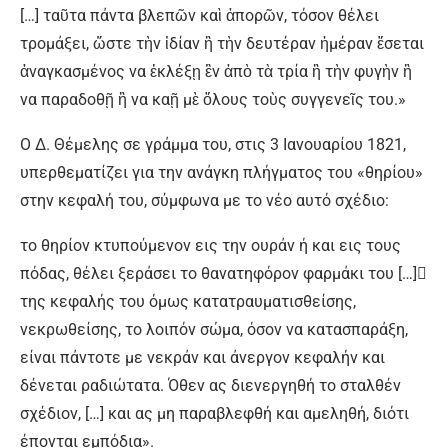
[…] ταῦτα πάντα βλεπῶν καὶ ἀπορῶν, τόσον θέλει
τρομάξει, ὥστε τὴν ἰδίαν ἢ τὴν δευτέραν ἡμέραν ἔσεται
ἀναγκασμένος να ἐκλέξῃ ἓν ἀπὸ τὰ τρία ἢ τὴν φυγὴν ἢ
να παραδοθῇ ἢ να καῇ μὲ ὅλους τοὺς συγγενεῖς του.»
Ο Δ. Θέμελης σε γράμμα του, στις 3 Ιανουαρίου 1821,
υπερθεματίζει για την ανάγκη πλήγματος του «θηρίου»
στην κεφαλή του, σύμφωνα με το νέο αυτό σχέδιο:
το θηρίον κτυπούμενον εις την ουράν ή και εις τους
πόδας, θέλει ξεράσει το θανατηφόρον φαρμάκι του […]
της κεφαλής του όμως κατατραυματισθείσης,
νεκρωθείσης, το λοιπόν σώμα, όσον να κατασπαράξη,
είναι πάντοτε με νεκράν και άνεργον κεφαλήν και
δένεται ραδιώτατα. Όθεν ας διενεργηθή το σταλθέν
σχέδιον, […] και ας μη παραβλεφθή και αμεληθή, διότι
έπονται εμπόδια».