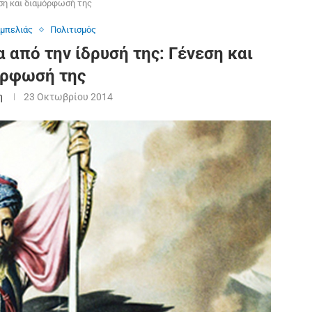
εση και διαμόρφωσή της
αμπελιάς
Πολιτισμός
α από την ίδρυσή της: Γένεση και
όρφωσή της
η
23 Οκτωβρίου 2014