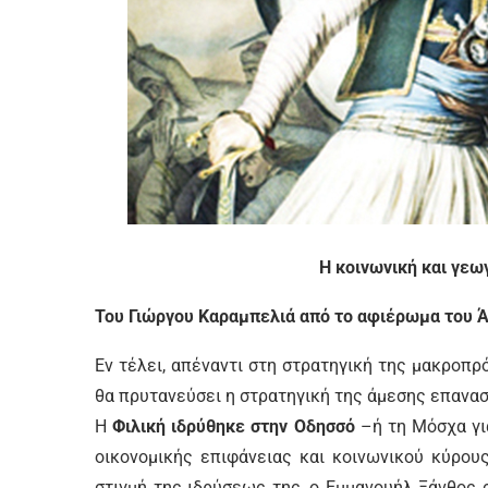
Η κοινωνική και γεω
Του Γιώργου Καραμπελιά από το αφιέρωμα του Άρδ
Εν τέλει, απέναντι στη στρατηγική της μακροπ
θα πρυτανεύσει η στρατηγική της άμεσης επαναστ
Η
Φιλική ιδρύθηκε στην Οδησσό
–ή τη Μόσχα γι
οικονομικής επιφάνειας και κοινωνικού κύρου
στιγμή της ιδρύσεως της, ο Εμμανουήλ Ξάνθος