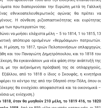
εύματα που διαπερνούσαν την Ευρώπη μετά τη Γαλλική
ένας εθνικοαπελευθερωτικός αγώνας θα πρέπει να
ένους. Η σύνθεση ριζοσπαστικότητας και ευρύτητας
ωμα των πρωτεργατών της.
ώνει να μυήσει ελάχιστα μέλη – 5 το 1814, 1 το 1815, 13
μοτική απόπειρα ορισμένων «θερμόαιμων» πατριωτών.
αι. Η μύηση, το 1817, τριών Πελοποννήσιων οπλαρχηγών,
άθη και του Παναγιώτη Δημητρόπουλου, και το 1818 του
κερη, θα εγκαινιάσουν μια νέα φάση στην ανάπτυξή της
τα, με την αυξανόμενη πρόσβασή της σε οπλαρχηγούς,
 Εξάλλου, από το 1818 ο ίδιος ο Σκουφάς, η κινητήρια
ταφέρει το κέντρο της από την Οδησσό στην Πόλη, όπου οι
Σέκερης θα ενισχύσει αποφασιστικά και τα οικονομικά –
ρόσια ως ενίσχυση.)
 1818, όταν θα μυηθούν 210 μέλη, το 1819 416, το 1820
ύνολο 1058
. Από τα 859 μέλη γνωστής καταγωγής, οι 351