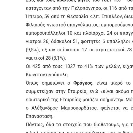
κατάγονταν από την Πελοπόννησο, οι 116 από τα Ι
Ήπειρο, 59 από τη Θεσσαλία κ.λπ. Επιπλέον, δι
Φιλικούς γνωστού επαγγέλματος, εμπορευόμενοι
εμποροϋπάλληλοι 10 και πλοίαρχοι 24 οι επαγγ
γιατροί 26, δάσκαλοι 51, φοιτητές 6 υπάλληλοι 
(9,5%), εξ ων επίσκοποι 17 οι στρατιωτικοί 78 
ναυτικοί 28 (3,1%).
Οι 425 από τους 1027 το 41% των μελών, είχαν
Κωνσταντινούπολη.
Όπως σημειώνει ο
Φράγκος
, είναι μικρό τ
συμμετείχαν στην Εταιρεία, ενώ «είναι ακόμα 
εσωτερικό της Εταιρείας μοιάζει ασήμαντη». Μό
ο Αλέξανδρος Μαυροκορδάτος, φαίνεται να έ
Επανάσταση.
Πάντως, όλα τα στοιχεία που διαθετουμε, για 
κ.λπ.) πρέπει να αντιμετωπίζονται ως ενδεικτ