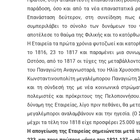
παράδοση, όσο και από τα νέα επαναστατικά ρ
Επανάσταση δεύτερον, στη συνείδηση πως 
συμπεριλάβει το σύνολο των δυνάμεων του γ
αποτέλεσε το θαύμα της Φιλικής και το κατόρθ
Η Εταιρεία τα πρώτα χρόνια φυτοζωεί και κατορθ
το 1816, 23 το 1817 και παραμένει μια συνω
Ωστόσο, από το 1817 οι τύχες της μεταβάλλοντ
του Παναγιώτη Αναγνωσταρά, του Ηλία Χρυσοσπ
Κωνσταντινουπολίτη μεγαλέμπορου Παναγιώτη Σέ
και τη σύνδεσή της με νέα κοινωνικά στρώμα
πολεμιστές και πρόκριτους της Πελοποννήσου.
δύναμη της Εταιρείας, λίγο πριν πεθάνει, θα με
μεγαλέμποροι αναλαμβάνουν και την ηγεσία. (Ο 
μέχρι τα τέλη του 1818 είχε προσφέρει 25.000 γ
Η απογείωση της Εταιρείας σημειώνεται μετά το
233, και τους πρώτους μήνες του 1821 137 – σ