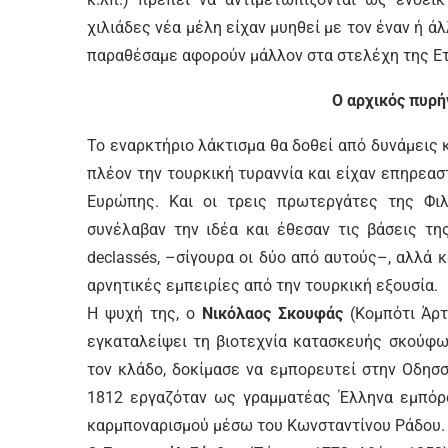
χιλιάδες νέα μέλη είχαν μυηθεί με τον έναν ή ά
παραθέσαμε αφορούν μάλλον στα στελέχη της Ετ
Ο αρχικός πυρή
Το εναρκτήριο λάκτισμα θα δοθεί από δυνάμεις 
πλέον την τουρκική τυραννία και είχαν επηρεασ
Ευρώπης. Και οι τρεις πρωτεργάτες της Φιλ
συνέλαβαν την ιδέα και έθεσαν τις βάσεις τη
declassés, –σίγουρα οι δύο από αυτούς–, αλλά κ
αρνητικές εμπειρίες από την τουρκική εξουσία.
Η ψυχή της, ο
Νικόλαος Σκουφάς
(Κομπότι Άρτ
εγκαταλείψει τη βιοτεχνία κατασκευής σκούφω
τον κλάδο, δοκίμασε να εμπορευτεί στην Οδησ
1812 εργαζόταν ως γραμματέας Έλληνα εμπόρου
καρμποναρισμού μέσω του Κωνσταντίνου Ράδου.