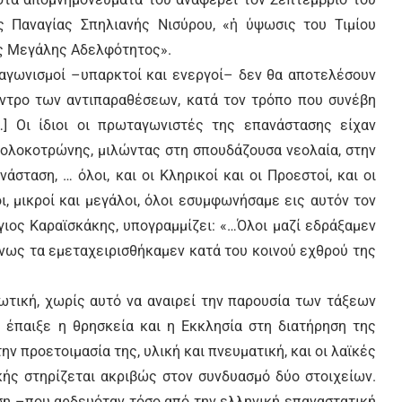
 Παναγίας Σπηλιανής Νισύρου, «ἡ ύψωσις του Τιμίου
ης Μεγάλης Αδελφότητος».
νταγωνισμοί –υπαρκτοί και ενεργοί– δεν θα αποτελέσουν
κεντρο των αντιπαραθέσεων, κατά τον τρόπο που συνέβη
…] Οι ίδιοι οι πρωταγωνιστές της επανάστασης είχαν
 Κολοκοτρώνης, μιλώντας στη σπουδάζουσα νεολαία, στην
σταση, … όλοι, και οι Κληρικοί και οι Προεστοί, και οι
ι, μικροί και μεγάλοι, όλοι εσυμφωνήσαμε εις αυτόν τον
ιος Καραϊσκάκης, υπογραμμίζει: «…Όλοι μαζί εδράξαμεν
ως τα εμεταχει­ρισθήκαμεν κατά του κοινού εχθρού της
τική, χωρίς αυτό να αναιρεί την παρουσία των τάξεων
υ έπαιξε η θρησκεία και η Εκκλησία στη διατήρηση της
ην προετοιμασία της, υλική και πνευματική, και οι λαϊκές
ικής στηρίζεται ακριβώς στον συνδυασμό δύο στοιχείων.
ση –που αρδευόταν τόσο από την ελληνική επαναστατική