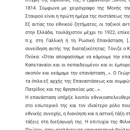
1814. Σύμφωνα με χειρόγραφο της Μονής της
Σταυρού είναι η πρώτη ημέρα της συστάσεως τ
Εξ αιτίας του εθνικού ζητήματος, οι ταξικοί α
στην Ελλάδα, τουλάχιστον μέχρι το 1922, επί
π.χ. στη Γαλλική ή τη Ρωσική Επανάσταση. [
συνείδηση αυτής της διαταξικότητας: Τόνιζε ο
Πνύκα: «Όταν αποφασίσαμε να κάμουμε την επανά
Καπεταναίοι και οι πεπαιδευμένοι και οι έμπορο
σκοπόν και εκάμαμε την επανάσταση…». Ο Γεώργ
τα όπλα εξ αρχής της Επαναστάσεως και συμφών
Πατρίδος και της θρησκείας μας…».
Η επανάσταση υπήρξε λοιπόν εθνικοαπελευθερω
στο εσωτερικό της και τον ιδιαίτερο ρόλο πο
εθνικής συνοχής, η διανόηση και η αστική τάξη στ
τάξεις στη διεξαγωγή της. Η επιτυχία της Φιλ
Πρώτον, στην αταλάντευτη επαναστατική βούλη