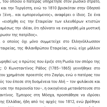
, του οποίου ο πατέρας υπηρέτησε στον ρωσικό στρατό,
 και την Τεργέστη, ενώ το 1810 βρισκόταν στην Οδησσό
Ξένη… και εμπορευόμενος», αναφέρει ο ίδιος. Σε ένα
, «εισήχθη εις την Εταιρείαν των ελευθέρων κτιστών
μέσως την ιδέαν, ότι ηδύνατο να ενεργηθή μία μυστική
έρωσιν της πατρίδος».
, ο οποίος όχι μόνο συμμετείχε στο Ελληνόλλωσσον
εταιρείας, της Φιλανθρώπου Εταιρείας, ενώ, είχε μάλλον
ωρηθεί ως ο πρώτος που έριξε στη Ρωσία τον σπόρο της
ς: Ο Κωνσταντίνος Ράδος (1785–1865) γεννήθηκε στο
του χρημάτισε προεστός στο Ζαγόρι, ενώ ο πατέρας του
ύς του έπεσε στη δυσμένεια του Αλή – τον φυλάκισε και
υσε την περιουσία του–, η οικογένεια μετανάστευσε στο
αντίνος. Έμπορος στη Μόσχα, προσπάθησε να ιδρύσει
της Ελλάδας, ήδη από τις αρχές του 1812, ενώ βρέθηκε