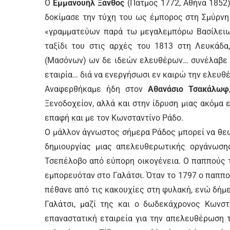
Ο
Εμμανουήλ Ξάνθος
(Πάτμος 1772, Αθήνα 1852)
δοκίμασε την τύχη του ως έμπορος στη Σμύρνη
«γραμματεύων παρά τω μεγαλεμπόρω Βασίλειω 
ταξίδι του στις αρχές του 1813 στη Λευκάδα
(Μασόνων) ων δε ιδεών ελευθέρων… συνέλαβε α
εταιρία… διά να ενεργήσωσι εν καιρώ την ελευθ
Αναφερθήκαμε ήδη στον
Αθανάσιο Τσακάλωφ
Ξενοδοχείον, αλλά και στην ίδρυση μιας ακόμα 
επαφή και με τον Κωνσταντίνο Ράδο.
Ο μάλλον άγνωστος σήμερα Ράδος μπορεί να θε
δημιουργίας μιας απελευθερωτικής οργάνωση
Τσεπέλοβο από εύπορη οικογένεια. Ο παππούς 
εμπορευόταν στο Γαλάτσι. Όταν το 1797 ο παππο
πέθανε από τις κακουχίες στη φυλακή, ενώ δήμε
Γαλάτσι, μαζί της και ο δωδεκάχρονος Κωνστ
επαναστατική εταιρεία για την απελευθέρωση 