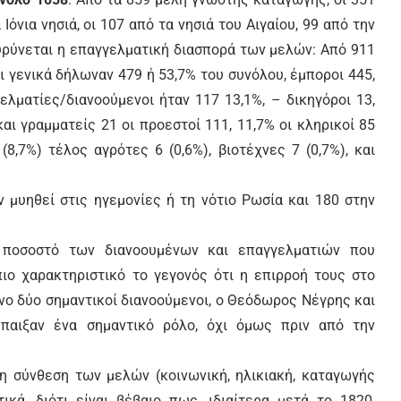
όνια νησιά, οι 107 από τα νησιά του Αιγαίου, 99 από την
ευρύνεται η επαγγελματική διασπορά των μελών: Από 911
 γενικά δήλωναν 479 ή 53,7% του συνόλου, έμποροι 445,
ελματίες/διανοούμενοι ήταν 117 13,1%, – δικηγόροι 13,
και γραμματείς 21 οι προεστοί 111, 11,7% οι κληρικοί 85
(8,7%) τέλος αγρότες 6 (0,6%), βιοτέχνες 7 (0,7%), και
 μυηθεί στις ηγεμονίες ή τη νότιο Ρωσία και 180 στην
ο ποσοστό των διανοουμένων και επαγγελματιών που
πιο χαρακτηριστικό το γεγονός ότι η επιρροή τους στο
νο δύο σημαντικοί διανοούμενοι, ο Θεόδωρος Νέγρης και
παιξαν ένα σημαντικό ρόλο, όχι όμως πριν από την
τη σύνθεση των μελών (κοινωνική, ηλικιακή, καταγωγής
ικά, διότι είναι βέβαιο πως, ιδιαίτερα μετά το 1820,