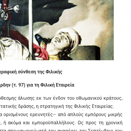
γραφική σύνθεση της Φιλικής
ην (τ. 97) για τη Φιλική Εταιρεία
ρόθεσμης άλωσης εκ των ένδον του οθωμανικού κράτους,
ατικής δράσης, η στρατηγική της Φιλικής Εταιρείας.
α ορισμένους ερευνητές– από απλούς εμπόρους μικρής
ς, ή ακόμα και εμποροϋπαλλήλους. Ως προς τη χρονική
 στα απομνημονεύματά του αναφέρει τον Σεπτέμβριο του