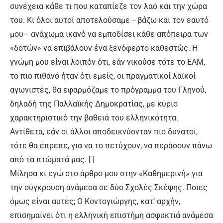
συνέχεια κάθε τι που καταπίεζε τον λαό και την χώρα
του. Κι όλοι αυτοί αποτελούσαμε –βάζω και τον εαυτό
μου– ανάχωμα ικανό να εμποδίσει κάθε απόπειρα των
«δοτών» να επιβάλουν ένα ξενόφερτο καθεστώς. Η
γνώμη μου είναι λοιπόν ότι, εάν νικούσε τότε το ΕΑΜ,
το πιο πιθανό ήταν ότι εμείς, οι πραγματικοί λαϊκοί
αγωνιστές, θα εφαρμόζαμε το πρόγραμμα του Γληνού,
δηλαδή της Παλλαϊκής Δημοκρατίας, με κύριο
χαρακτηριστικό την βαθειά του ελληνικότητα.
Αντίθετα, εάν οι άλλοι αποδεικνύονταν πιο δυνατοί,
τότε θα έπρεπε, για να το πετύχουν, να περάσουν πάνω
από τα πτώματά μας. [ ]
Μίλησα κι εγώ στο άρθρο μου στην «Καθημερινή» για
την σύγκρουση ανάμεσα σε δύο Σχολές Σκέψης. Ποιες
όμως είναι αυτές; Ο Κοντογιώργης, κατ’ αρχήν,
επισημαίνει ότι η ελληνική επιστήμη ασφυκτιά ανάμεσα