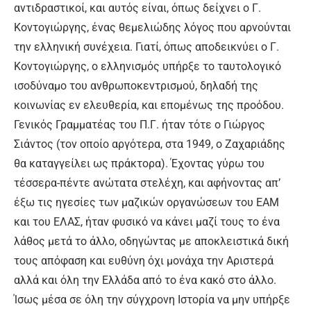
αντιδραστικοί, και αυτός είναι, όπως δείχνει ο Γ.
Κοντογιώργης, ένας θεμελιώδης λόγος που αρνούνται
την ελληνική συνέχεια. Γιατί, όπως αποδεικνύει ο Γ.
Κοντογιώργης, ο ελληνισμός υπήρξε το ταυτολογικό
ισοδύναμο του ανθρωποκεντρισμού, δηλαδή της
κοινωνίας εν ελευθερία, και επομένως της προόδου.
Γενικός Γραμματέας του Π.Γ. ήταν τότε ο Γιώργος
Σιάντος (τον οποίο αργότερα, στα 1949, ο Ζαχαριάδης
θα καταγγείλει ως πράκτορα). Έχοντας γύρω του
τέσσερα-πέντε ανώτατα στελέχη, και αφήνοντας απ’
έξω τις ηγεσίες των μαζικών οργανώσεων του ΕΑΜ
και του ΕΛΑΣ, ήταν φυσικό να κάνει μαζί τους το ένα
λάθος μετά το άλλο, οδηγώντας με αποκλειστικά δική
τους απόφαση και ευθύνη όχι μονάχα την Αριστερά
αλλά και όλη την Ελλάδα από το ένα κακό στο άλλο.
Ίσως μέσα σε όλη την σύγχρονη Ιστορία να μην υπήρξε