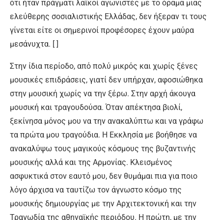
ότι ήταν πράγματι λαϊκοί αγωνιστές με το όραμα μιας
ελεύθερης σοσιαλιστικής Ελλάδας, δεν ήξεραν τι τους
γίνεται είτε οι σημερινοί προφέσορες έχουν μαύρα
μεσάνυχτα. [ ]
Στην ίδια περίοδο, από πολύ μικρός και χωρίς ξένες
μουσικές επιδράσεις, γιατί δεν υπήρχαν, αφοσιώθηκα
στην μουσική χωρίς να την ξέρω. Στην αρχή άκουγα
μουσική και τραγουδούσα. Όταν απέκτησα βιολί,
ξεκίνησα μόνος μου να την ανακαλύπτω και να γράφω
τα πρώτα μου τραγούδια. Η Εκκλησία με βοήθησε να
ανακαλύψω τους μαγικούς κόσμους της βυζαντινής
μουσικής αλλά και της Αρμονίας. Κλεισμένος
ασφυκτικά στον εαυτό μου, δεν θυμάμαι πια για ποιο
λόγο άρχισα να ταυτίζω τον άγνωστο κόσμο της
μουσικής δημιουργίας με την Αρχιτεκτονική και την
Τραγωδία της αθηναϊκής περιόδου. Η πρώτη, με την