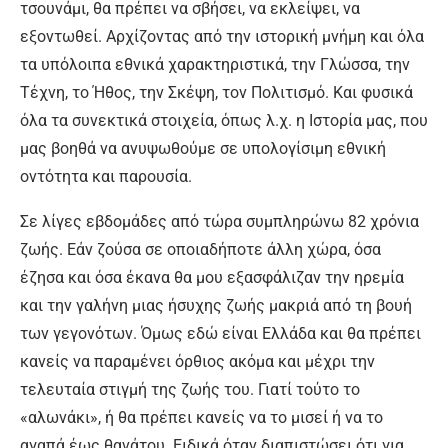
τσουνάμι, θα πρέπει να σβήσει, να εκλείψει, να
εξοντωθεί. Αρχίζοντας από την ιστορική μνήμη και όλα
τα υπόλοιπα εθνικά χαρακτηριστικά, την Γλώσσα, την
Τέχνη, το Ήθος, την Σκέψη, τον Πολιτισμό. Και φυσικά
όλα τα συνεκτικά στοιχεία, όπως λ.χ. η Ιστορία μας, που
μας βοηθά να ανυψωθούμε σε υπολογίσιμη εθνική
οντότητα και παρουσία.
Σε λίγες εβδομάδες από τώρα συμπληρώνω 82 χρόνια
ζωής. Εάν ζούσα σε οποιαδήποτε άλλη χώρα, όσα
έζησα και όσα έκανα θα μου εξασφάλιζαν την ηρεμία
και την γαλήνη μιας ήσυχης ζωής μακριά από τη βουή
των γεγονότων. Όμως εδώ είναι Ελλάδα και θα πρέπει
κανείς να παραμένει όρθιος ακόμα και μέχρι την
τελευταία στιγμή της ζωής του. Γιατί τούτο το
«αλωνάκι», ή θα πρέπει κανείς να το μισεί ή να το
αγαπά έως θανάτου. Ειδικά όταν διαπιστώσει ότι για