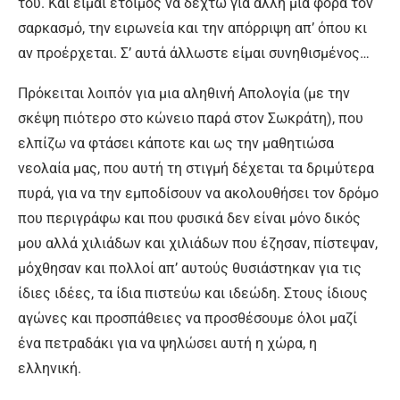
του. Και είμαι έτοιμος να δεχτώ για άλλη μια φορά τον
σαρκασμό, την ειρωνεία και την απόρριψη απ’ όπου κι
αν προέρχεται. Σ’ αυτά άλλωστε είμαι συνηθισμένος…
Πρόκειται λοιπόν για μια αληθινή Απολογία (με την
σκέψη πιότερο στο κώνειο παρά στον Σωκράτη), που
ελπίζω να φτάσει κάποτε και ως την μαθητιώσα
νεολαία μας, που αυτή τη στιγμή δέχεται τα δριμύτερα
πυρά, για να την εμποδίσουν να ακολουθήσει τον δρόμο
που περιγράφω και που φυσικά δεν είναι μόνο δικός
μου αλλά χιλιάδων και χιλιάδων που έζησαν, πίστεψαν,
μόχθησαν και πολλοί απ’ αυτούς θυσιάστηκαν για τις
ίδιες ιδέες, τα ίδια πιστεύω και ιδεώδη. Στους ίδιους
αγώνες και προσπάθειες να προσθέσουμε όλοι μαζί
ένα πετραδάκι για να ψηλώσει αυτή η χώρα, η
ελληνική.