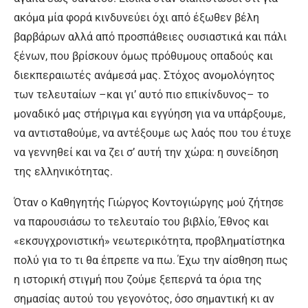
ακόμα μία φορά κινδυνεύει όχι από έξωθεν βέλη
βαρβάρων αλλά από προσπάθειες ουσιαστικά και πάλι
ξένων, που βρίσκουν όμως πρόθυμους οπαδούς και
διεκπεραιωτές ανάμεσά μας. Στόχος ανομολόγητος
των τελευταίων –και γι’ αυτό πιο επικίνδυνος– το
μοναδικό μας στήριγμα και εγγύηση για να υπάρξουμε,
να αντισταθούμε, να αντέξουμε ως λαός που του έτυχε
να γεννηθεί και να ζει σ’ αυτή την χώρα: η συνείδηση
της ελληνικότητας.
Όταν ο Καθηγητής Γιώργος Κοντογιώργης μού ζήτησε
να παρουσιάσω το τελευταίο του βιβλίο, Έθνος και
«εκσυγχρονιστική» νεωτερικότητα, προβληματίστηκα
πολύ για το τι θα έπρεπε να πω. Έχω την αίσθηση πως
η ιστορική στιγμή που ζούμε ξεπερνά τα όρια της
σημασίας αυτού του γεγονότος, όσο σημαντική κι αν