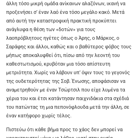
άλλη τόσο μικρή ομάδα ανίκανων αλαζόνων, ικανή να
προξενήσει σ’ έναν λαό ένα τόσο μεγάλο κακό. Μετά
από αυτή την καταστροφική πρακτική προκύπτει
ανάγλυφα η θέση των «δοτών» για τους
λαοπρόβλητους ηγέτες όπως ο Άρης, ο Μάρκος, ο
Σαράφης και άλλοι, καθώς και ο βαθύτερος φόβος τους
μήπως αποκαλυφθεί ότι, πίσω από την λεοντή του
καθεστωτισμού, κρυβόταν μια τόσο απίστευτη
μετριότητα. Χωρίς να λάβουν υπ’ όψιν τους το γεγονός
της ουδετερότητας της Σοβ. Ένωσης, αποφάσισαν να
αναμετρηθούν με έναν Τσώρτσιλ που είχε λυμένα τα
χέρια του και έτσι κατάντησαν παιχνιδάκια στα σχέδιά
του πατώντας τη μια πεπονόφλουδα μετά την άλλη, σε
έναν κατήφορο χωρίς τέλος.
Πιστεύω ότι κάθε βήμα προς το χάος δεν μπορεί να