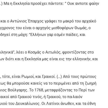
…) Μα η Εκκλησία προσέχει πάντοτε: ” Ουκ ανποτε φαίην
 και ο Αντώνιος Έπαρχος γράφει το μακρό του αρχαϊκό
γχρονος του είναι ο αρχηγός μισθοφόρων Θωμάς, ο
ηγεί στη μάχη: “Ελλήνων γαρ εσμέν παίδες, και
λληνικά”, λέει ο Κοσμάς ο Αιτωλός, φροντίζοντας στο
 διότι και η Εκκλησία μας είναι εις την ελληνικήν, και
τότε, είναι Ρωμιοί, και Γραικοί. (…) Από τους πρώτους
πως θα μπορούσε κανείς να το περιμένει από τη ζωηρή
ένιος Βούλγαρης. Το 1768, μεταφράζοντας το Περί των
αικοί από Γραικού τινός, ή Γραικού, το πα-λαιόν
υιού του Δευκαλίωνος. Οι Λατίνοι άνωθεν, και τα έθνη