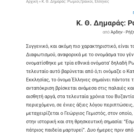
Αρχική
»
Κ. Θ. Δημαράς: Ρωμιοί,Γραικοί, Έλληνες
Κ. Θ. Δημαράς: Ρ
από
Άρδην - Ρήξ
Συγγενικό, και ακόμη πιο χαρακτηριστικό, είναι
Διαφωτισμού, αναφορικά με το ονομάσμα του γέν
ονοματίσθηκε με τρία εθνικά ονόματα’ δηλαδή Ρωμι
τελευταίο αυτό βαρύνεται από ό,τι ονόμαζε ο Κ
Εκκλησίας, το όνομα Έλληνες σημαίνει πάντοτε 
ανταπόκριση βρίσκεται ανάμεσα στις παλαιές και 
αισθητή αργά, στα τελευταία χρόνια του Βυζαντίο
περιεχόμενο, σε ένιες άξιες λόγου περιπτώσεις,
μεταχειρίζεται ο Γεώργιος Γεμιστός, στον οποίο,
στην ιστορική και στη θρησκευτική σημασία: “Εσμ
πάτριος παιδεία μαρτυρεί”. Δυο ήμερες πριν απ