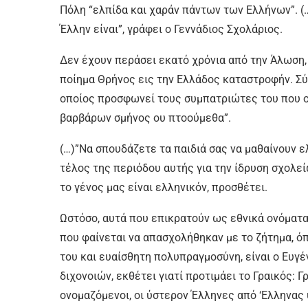
Πόλη “ελπίδα και χαράν πάντων των Ελλήνων”. (
Έλλην είναι”, γράφει ο Γεννάδιος Σχολάριος.
Δεν έχουν περάσει εκατό χρόνια από την Άλωση,
ποίημα Θρήνος εις την Ελλάδος καταστροφήν. Σύ
οποίος προσφωνεί τους συμπατριώτες του που οδ
βαρβάρων σμήνος ου πτοούμεθα”.
(…)”Να σπουδάζετε τα παιδιά σας να μαθαίνουν ε
τέλος της περιόδου αυτής για την ίδρυση σχολείων
το γένος μας είναι ελληνικόν, προσθέτει.
Ωστόσο, αυτά που επικρατούν ως εθνικά ονόματα, 
που φαίνεται να απασχολήθηκαν με το ζήτημα, ό
του και ευαίσθητη πολυπραγμοσύνη, είναι ο Ευγ
διχονοιών, εκθέτει γιατί προτιμάει το Γραικός: Γρ
ονομαζόμενοι, οι ύστερον Έλληνες από ‘Ελληνας 