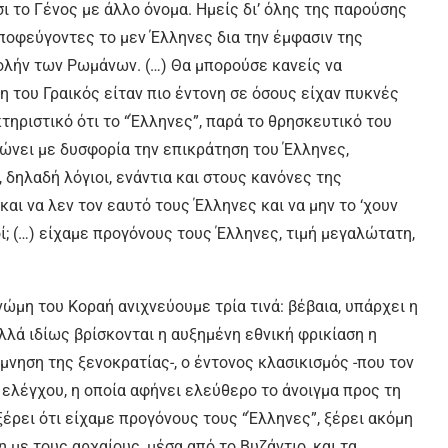
 το Γένος με άλλο όνομα. Ημείς δι’ όλης της παρούσης
ποφεύγοντες το μεν Έλληνες δια την έμφασιν της
ολήν των Ρωμάνων. (…) Θα μπορούσε κανείς να
η του Γραικός είταν πιο έντονη σε όσους είχαν πυκνές
τηριστικό ότι το “Έλληνες”, παρά το θρησκευτικό του
τώνει με δυσφορία την επικράτηση του Έλληνες,
 δηλαδή λόγιοι, ενάντια και στους κανόνες της
και να λεν τον εαυτό τους Έλληνες και να μην το ‘χουν
οί; (…) είχαμε προγόνους τους Έλληνες, τιμή μεγαλώτατη,
νώμη του Κοραή ανιχνεύουμε τρία τινά: βέβαια, υπάρχει η
λλά ιδίως βρίσκονται η αυξημένη εθνική φρικίαση η
μνηση της ξενοκρατίας-, ο έντονος κλασικισμός -που τον
 ελέγχου, η οποία αφήνει ελεύθερο το άνοιγμα προς τη
ξέρει ότι είχαμε προγόνους τους “Έλληνες”, ξέρει ακόμη
 με τους αρχαίους, μέσα από το Βυζάντιο, και τα