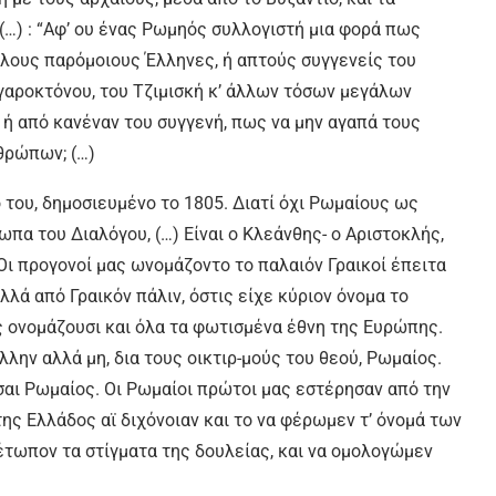
(…) : “Αφ’ ου ένας Ρωμηός συλλογιστή μια φορά πως
λλους παρόμοιους Έλληνες, ή απτούς συγγενείς του
λγαροκτόνου, του Τζιμισκή κ’ άλλων τόσων μεγάλων
, ή από κανέναν του συγγενή, πως να μην αγαπά τους
θρώπων; (…)
 του, δημοσιευμένο το 1805. Διατί όχι Ρωμαίους ως
πα του Διαλόγου, (…) Είναι ο Κλεάνθης- ο Αριστοκλής,
 Οι προγονοί μας ωνομάζοντο το παλαιόν Γραικοί έπειτα
λλά από Γραικόν πάλιν, όστις είχε κύριον όνομα το
ας ονομάζουσι και όλα τα φωτισμένα έθνη της Ευρώπης.
Έλλην αλλά μη, δια τους οικτιρ-μούς του θεού, Ρωμαίος.
ίσαι Ρωμαίος. Οι Ρωμαίοι πρώτοι μας εστέρησαν από την
της Ελλάδος αϊ διχόνοιαν και το να φέρωμεν τ’ όνομά των
έτωπον τα στίγματα της δουλείας, και να ομολογώμεν