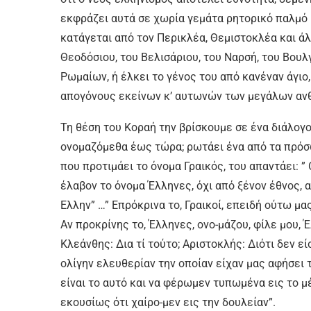
εκφράζει αυτά σε χωρία γεμάτα ρητορικό παλμό 
κατάγεται από τον Περικλέα, Θεμιστοκλέα και ά
Θεοδόσιου, του Βελισάριου, του Ναρσή, του Βου
Ρωμαίων, ή έλκει το γένος του από κανέναν άγιο
απογόνους εκείνων κ’ αυτωνών των μεγάλων αν
Τη θέση του Κοραή την βρίσκουμε σε ένα διάλογο
ονομαζόμεθα έως τώρα; ρωτάει ένα από τα πρόσω
που προτιμάει το όνομα Γραικός, του απαντάει: ”
έλαβον το όνομα Έλληνες, όχι από ξένον έθνος, α
Ελλην” …” Επρόκρινα το, Γραικοί, επειδή ούτω μ
Αν προκρίνης το, Έλληνες, ονο-μάζου, φίλε μου, 
Κλεάνθης: Δια τί τούτο; Αριστοκλής: Διότι δεν ε
ολίγην ελευθερίαν την οποίαν είχαν μας αφήσει 
είναι το αυτό και να φέρωμεν τυπωμένα εις το μ
εκουσίως ότι χαίρο-μεν εις την δουλείαν”.