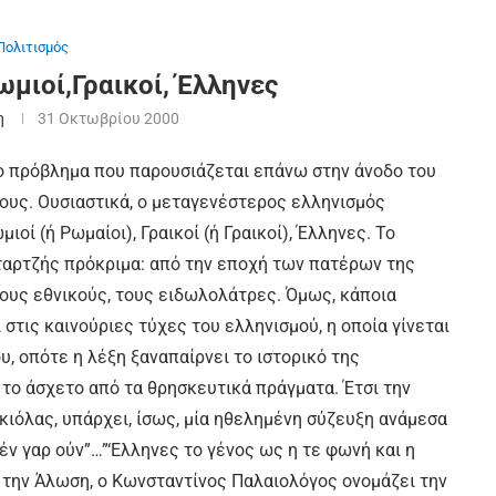
Πολιτισμός
ωμιοί,Γραικοί, Έλληνες
η
31 Οκτωβρίου 2000
 το πρόβλημα που παρουσιάζεται επάνω στην άνοδο του
ους. Ουσιαστικά, ο μεταγενέστερος ελληνισμός
οί (ή Ρωμαίοι), Γραικοί (ή Γραικοί), Έλληνες. Το
αταρτζής πρόκριμα: από την εποχή των πατέρων της
τους εθνικούς, τους ειδωλολάτρες. Όμως, κάποια
στις καινούριες τύχες του ελληνισμού, η οποία γίνεται
υ, οπότε η λέξη ξαναπαίρνει το ιστορικό της
 το άσχετο από τα θρησκευτικά πράγματα. Έτσι την
 κιόλας, υπάρχει, ίσως, μία ηθελημένη σύζευξη ανάμεσα
έν γαρ ούν”…”‘Ελληνες το γένος ως η τε φωνή και η
ό την Άλωση, ο Κωνσταντίνος Παλαιολόγος ονομάζει την