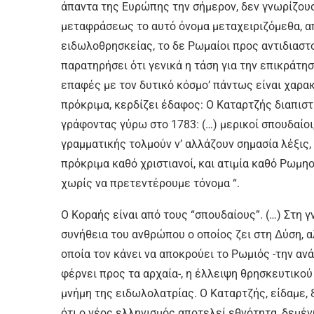
άπαντα της Ευρώπης την σήμερον, δεν γνωρίζουσι
μεταφράσεως το αυτό όνομα μεταχειριζόμεθα, α
ειδωλοθρησκείας, το δε Ρωμαίοι προς αντιδιαστ
παρατηρήσει ότι γενικά η τάση για την επικράτησ
επαφές με τον δυτικό κόσμο’ πάντως είναι χαρακ
πρόκριμα, κερδίζει έδαφος: Ο Καταρτζής διαπισ
γράφοντας γύρω στο 1783: (…) μερικοί σπουδαίοι,
γραμματικής τολμούν ν’ αλλάζουν σημασία λέξις, 
πρόκριμα καθό χριστιανοί, και ατιμία καθό Ρωμη
χωρίς να πρετεντέρουμε τόνομα “.
Ο Κοραής είναι από τους “σπουδαίους”. (…) Στη γ
συνήθεια του ανθρώπου ο οποίος ζει στη Δύση, α
οποία τον κάνει να αποκρούει το Ρωμιός -την ανά
φέρνει προς τα αρχαία-, η έλλειψη θρησκευτικού
μνήμη της ειδωλολατρίας. Ο Καταρτζής, είδαμε, 
ότι ο νέος ελληνισμός αποτελεί εθνότητα, δεμένη