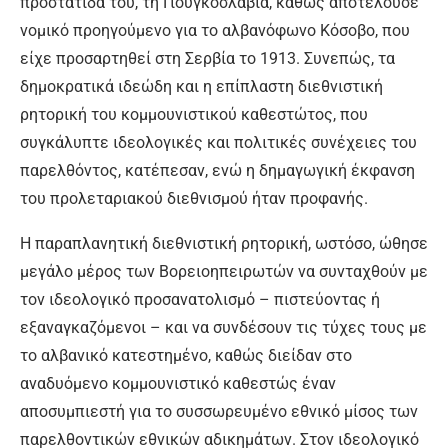
προστάτιδά του, τη Γιουγκοσλαβία, καθώς αποτελούσε
νομικό προηγούμενο για το αλβανόφωνο Κόσοβο, που
είχε προσαρτηθεί στη Σερβία το 1913. Συνεπώς, τα
δημοκρατικά ιδεώδη και η επίπλαστη διεθνιστική
ρητορική του κομμουνιστικού καθεστώτος, που
συγκάλυπτε ιδεολογικές και πολιτικές συνέχειες του
παρελθόντος, κατέπεσαν, ενώ η δημαγωγική έκφανση
του προλεταριακού διεθνισμού ήταν προφανής.
Η παραπλανητική διεθνιστική ρητορική, ωστόσο, ώθησε
μεγάλο μέρος των Βορειοηπειρωτών να συνταχθούν με
τον ιδεολογικό προσανατολισμό – πιστεύοντας ή
εξαναγκαζόμενοι – και να συνδέσουν τις τύχες τους με
το αλβανικό κατεστημένο, καθώς διείδαν στο
αναδυόμενο κομμουνιστικό καθεστώς έναν
αποσυμπιεστή για το συσσωρευμένο εθνικό μίσος των
παρελθοντικών εθνικών αδικημάτων. Στον ιδεολογικό