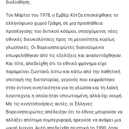
διολίσθηση.
Τον Μάρτιο του 1978, ο Εμβέρ Χότζα επισκέφθηκε το
ελληνόφωνο χωριό Γράψη, σε μια προσπάθεια
προσέγγισης του δυτικού κόσμου, υποσχόμενος νέες
εθνικές διευκολύνσεις προς τη μειονότητα, κυρίως
γλωσσικές. Οι Βορειοηπειρώτες διανοούμενοι
επωφελήθηκαν από τις εξελίξεις και ανασυντάχθηκαν.
Και τότε, απεδείχθη ότι το εθνικό φρόνημα είχε
παραμείνει ζωντανό, έστω και κάτω από την παθητική
υποταγή της δικτατορίας, γεγονός που εκφράστηκε
στην έντονη κινητικότητα για τη γλώσσα και τη λαϊκή
λογοτεχνία, η οποία ήταν υπνωτισμένη, αλλά όχι νεκρή.
Με τις κινητοποιήσεις αυτές, οι Έλληνες
Βορειοηπειρώτες απέδειξαν ότι το έθνος μπορούσε να
αλλάξει απότομα συμπεριφορά, αρκούσε να ανάψει μια
μικρή λυχνία. Αυτό απεδείχθη πειστικά το 1990, όταν