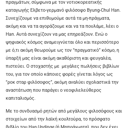
πραγμάτων, σύμφωνα με τον νοτιοκορεατικής
καταγωγής Ελβετο-γερμανό φιλόσοφο Byung-Chul Han.
Συνεχίζουμε να επιθυμούμε αυτά τα μη-πράγματα,
ακόμη και να τα αγοράζουμε και να τα πουλάμε, λέει ο
Han. Αυτά συνεχίζουν να μας επηρεάζουν. Ενώ ο
ψηφιακός κόσμος αναμειγνύεται όλο και περισσότερο
με ό,τι ακόμη θεωρούμε ως τον “πραγματικό” κόσμο, η
ύπαρξή μας είναι ακόμη ακαθόριστη και φευγαλέα,
πιστεύει. O στοχαστής με μεγάλες πωλήσεις βιβλίων
του, για τον οποίο κάποιες φορές γίνεται λόγος ως
“ροκ σταρ φιλόσοφος”, ακόμη αναλύει σχολαστικά την
αναστάτωση που παράγει ο νεοφιλελεύθερος
καπιταλισμός.
Με το συνδυασμό ρητών από μεγάλους φιλοσόφους και
στοιχείων από την λαϊκή κουλτούρα, το πρόσφατο
βιβλίο του Han,
Undinge
(ή Μηπράγματα), που δεν έχει