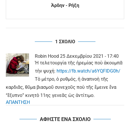
Άρδην - Ρήξη
1 ΣΧΟΛΙΟ
Robin Hood
25 Δεκεμβρίου 2021 - 17:40
Ἡ τελετουργία τῆς ἠρεμίας ποὺ ἀκουμπᾶ
τὴν ψυχή:
https://fb.watch/a6YQFIDG0h/
Τὸ μέτρο, ὁ ρυθμός, ἡ ἀναπνοὴ τῆς
καρδιᾶς, θῦμα βιασμοῦ συνεχοῦς ποὺ τῆς ἔμεινε ἕνα
“ἔξυπνο” κινητὸ 11ης γενεᾶς ὡς ἀντίτιμο.
ΑΠΑΝΤΗΣΗ
ΑΦΗΣΤΕ ΕΝΑ ΣΧΟΛΙΟ