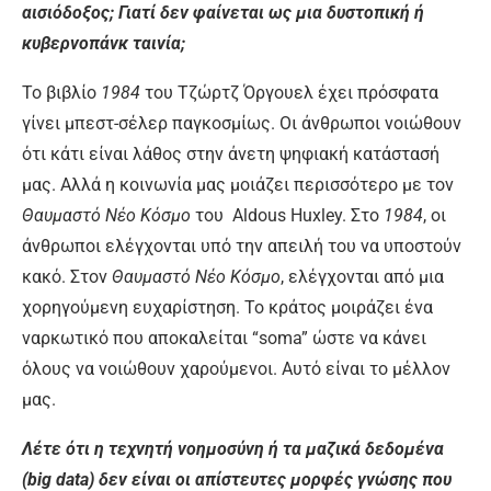
αισιόδοξος; Γιατί δεν φαίνεται ως μια δυστοπική ή
κυβερνοπάνκ ταινία;
Το βιβλίο
1984
του Τζώρτζ Όργουελ έχει πρόσφατα
γίνει μπεστ-σέλερ παγκοσμίως. Οι άνθρωποι νοιώθουν
ότι κάτι είναι λάθος στην άνετη ψηφιακή κατάστασή
μας. Αλλά η κοινωνία μας μοιάζει περισσότερο με τον
Θαυμαστό Νέο Κόσμο
του Aldous Huxley. Στο
1984
, οι
άνθρωποι ελέγχονται υπό την απειλή του να υποστούν
κακό. Στον
Θαυμαστό Νέο Κόσμο
, ελέγχονται από μια
χορηγούμενη ευχαρίστηση. Το κράτος μοιράζει ένα
ναρκωτικό που αποκαλείται “soma” ώστε να κάνει
όλους να νοιώθουν χαρούμενοι. Αυτό είναι το μέλλον
μας.
Λέτε ότι η τεχνητή νοημοσύνη ή τα μαζικά δεδομένα
(big data) δεν είναι οι απίστευτες μορφές γνώσης που