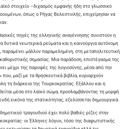
 λαϊκό στοιχείο –διχασμός εμφανής ήδη στο γλωσσικό
οουμένων, όπως ο Ρήγας Βελεστινλής, επιχείρησαν να
καν.
­κές πη­γές της ελ­λη­νι­κής α­να­γέν­νη­σης συνιστούν η
α δυ­τι­κά νε­ω­τε­ρι­κά ρεύ­μα­τα και η καινούργια αυ­τό­νο­μη
νης, πα­ρα­μέ­νει μάλλον πα­ρα­με­λη­μέ­νη, στη μεταπολιτευτική
καθορι­στι­κής ση­μα­σί­ας. Μια παράδοση, ε­πι­στέ­γα­σμα της
ά φθάνει μέχρι της παρυφές της λογιοσύνης, μέ­σα α­πό την
ν» που, μαζί με τα θρησκευτικά βιβλία, κυριαρχούν
λη τη διάρκεια της Τουρκοκρατίας. Εξάλλου και η
θεί­ται μέ­σα στο λα­ϊ­κό σώ­μα, προσλαμβάνοντας τη μορ­φή
δή ει­κό­να της στα­τι­κό­τη­τας, ε­ξε­λίσ­σε­ται δη­μι­ουρ­γι­κά.
 δημοτικού τραγουδιού έχει πολύ βαθιές ρίζες στην
κοκρατίας· οι Έλληνες λόγιοι, τόσο της διαφωτιστικής
δεν εκτιμούσαν τα δημοτικά τραγούδια αλλά τις