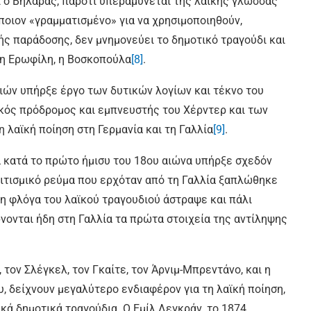
ι ο Βηλαράς, παρότι υπεραμύνεται της λαϊκής γλώσσας
άποιον «γραμματισμένο» για να χρησιμοποιηθούν,
ής παράδοσης, δεν μνημονεύει το δημοτικό τραγούδι και
 η Ερωφίλη, η Βοσκοπούλα
[8]
.
ιών υπήρξε έργο των δυτικών λογίων και τέκνο του
κός πρόδρομος και εμπνευστής του Χέρντερ και των
 λαϊκή ποίηση στη Γερμανία και τη Γαλλία
[9]
.
α κατά το πρώτο ήμισυ του 18ου αιώνα υπήρξε σχεδόν
λιτισμικό ρεύμα που ερχόταν από τη Γαλλία ξαπλώθηκε
 η φλόγα του λαϊκού τραγουδιού άστραψε και πάλι
ονται ήδη στη Γαλλία τα πρώτα στοιχεία της αντίληψης
, τον Σλέγκελ, τον Γκαίτε, τον Άρνιμ-Μπρεντάνο, και η
υ, δείχνουν μεγαλύτερο ενδιαφέρον για τη λαϊκή ποίηση,
ά δημοτικά τραγούδια. Ο Εμίλ Λεγκράν, το 1874,