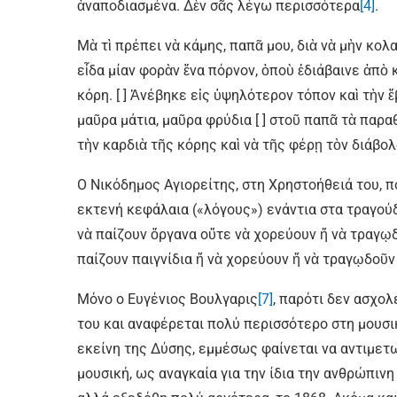
ἀναποδιασμένα. Δὲν σᾶς λέγω περισσότερα
[4]
.
Μὰ τὶ πρέπει νὰ κάμης, παπᾶ μου, διὰ νὰ μὴν κο
εἶδα μίαν φορὰν ἕνα πόρνον, ὁποὺ ἐδιάβαινε ἀπὸ 
κόρη. [ ] Ἀνέβηκε εἰς ὑψηλότερον τόπον καὶ τὴν 
μαῦρα μάτια, μαῦρα φρύδια [ ] στοῦ παπᾶ τὰ παρα
τὴν καρδιὰ τῆς κόρης καὶ νὰ τῆς φέρῃ τὸν διάβολ
Ο Νικόδημος Αγιορείτης, στη Χρηστοήθειά του, π
εκτενή κεφάλαια («λόγους») ενάντια στα τραγούδι
νὰ παίζουν ὄργανα οὔτε νὰ χορεύουν ἤ νὰ τραγῳδοῦ
παίζουν παιγνίδια ἤ νὰ χορεύουν ἤ νὰ τραγῳδοῦν 
Μόνο ο Ευγένιος Βουλγαρις
[7]
, παρότι δεν ασχολ
του και αναφέρεται πολύ περισσότερο στη μουσ
εκείνη της Δύσης, εμμέσως φαίνεται να αντιμετω
μουσική, ως αναγκαία για την ίδια την ανθρώπιν