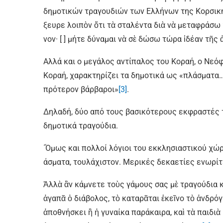
δημοτικών τραγουδιών των Ελλήνων της Κορσικής
ξευ­ρε λοι­πὸν ὅ­τι τὰ στα­λέν­τα διὰ νὰ με­τα­φρά­σ
νον· [ ] μή­τε δύ­να­μαι νὰ σὲ δώ­σω τώ­ρα ἰ­δέ­αν τῆς ἀ
Αλλά και ο μεγάλος αντίπαλος του Κοραή, ο Νεόφ
Κοραή, χαρακτηρίζει τα δημοτικά ως «πλάσματα
πρότερον βάρβαροι»
[3]
.
Δηλαδή, δύο από τους βασικότερους εκφραστές 
δημοτικά τραγούδια.
΄Όμως και πολλοί λόγιοι του εκκλησιαστικού χώ
άσματα, τουλάχιστον. Μερικές δεκαετίες ενωρίτ
Ἀλλὰ ἂν κάμνετε τοὺς γάμους σας μὲ τραγούδια κ
ἀγαπᾶ ὁ διάβολος, τὸ καταρᾶται ἐκεῖνο τὸ ἀνδρό
ἀποθνήσκει ἢ ἡ γυναίκα παράκαιρα, καὶ τὰ παιδιὰ 