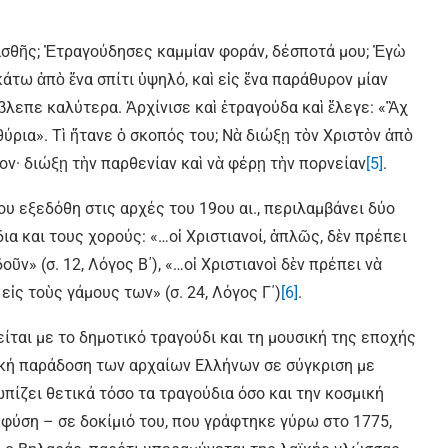
λασθῆς; Ἐτραγούδησες καμμίαν φοράν, δέσποτά μου; Ἐγὼ
κάτω ἀπὸ ἕνα σπίτι ὑψηλό, καὶ εἰς ἕνα παράθυρον μίαν
ἔβλεπε καλύτερα. Ἀρχίνισε καὶ ἐτραγούδα καὶ ἔλεγε: «Ἂχ
θύρια». Τὶ ἤτανε ὁ σκοπός του; Νὰ διώξῃ τὸν Χριστὸν ἀπὸ
ον· διώξῃ τὴν παρθενίαν καὶ νὰ φέρῃ τὴν πορνείαν
[5]
.
ου εξεδόθη στις αρχές του 19ου αι., περιλαμβάνει δύο
α και τους χορούς: «…οἱ Χριστιανοί, ἁπλῶς, δὲν πρέπει
ν» (σ. 12, Λόγος Β΄), «…οἱ Χριστιανοὶ δὲν πρέπει νὰ
εἰς τοὺς γάμους των» (σ. 24, Λόγος Γ΄)
[6]
.
είται με το δημοτικό τραγούδι και τη μουσική της εποχής
ική παράδοση των αρχαίων Ελλήνων σε σύγκριση με
πίζει θετικά τόσο τα τραγούδια όσο και την κοσμική
η φύση – σε δοκίμιό του, που γράφτηκε γύρω στο 1775,