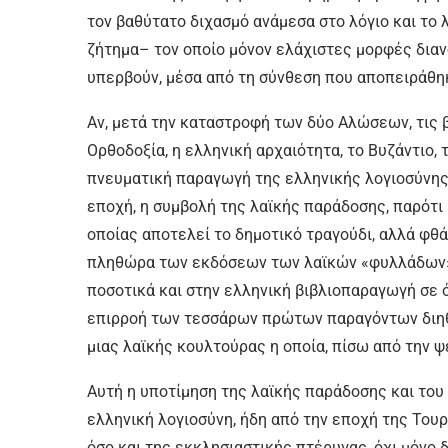
τον βαθύτατο διχασμό ανάμεσα στο λόγιο και το
ζήτημα– τον οποίο μόνον ελάχιστες μορφές διαν
υπερβούν, μέσα από τη σύνθεση που αποπειράθη
Αν, μετά την καταστροφή των δύο Αλώσεων, τις βα­σι
Ορ­θο­δο­ξί­α, η ελληνική αρχαιότητα, το Βυ­ζάν­τιο, τ
πνευ­μα­τι­κή πα­ρα­γω­γή της ελ­λη­νι­κής λο­γι­ο­σύ­
εποχή, η συμ­βο­λή της λα­ϊ­κής πα­ρά­δο­σης, παρότι 
ο­ποί­ας α­πο­τε­λεί το δη­μο­τι­κό τρα­γού­δι, αλλ
πλη­θώ­ρα των εκ­δό­σε­ων των λα­ϊ­κών «φυλ­λά­δω
ποσοτικά και στην ελληνική βιβλιοπαραγωγή σε ό
επιρροή των τεσ­σά­ρων πρώ­των πα­ρα­γόν­των δι­η­
μιας λα­ϊ­κής κουλ­τού­ρας η ο­ποί­α, πί­σω α­πό την ψευ­
Αυτή η υποτίμηση της λαϊκής παράδοσης και του
ελληνική λογιοσύνη, ήδη από την εποχή της Τουρ
όσο και της εκκλησιαστικής πτέρυγας, όχι μόνο 