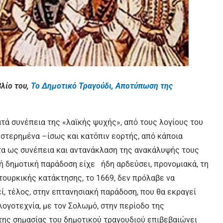
λίο του,
Το Δημοτικό Τραγούδι, Αποτύπωση της
τά συνέπεια της «λαϊκής ψυχής», από τους λογίους του
τερημένα –ίσως και κατόπιν εορτής, από κάποια
στα ως συνέπεια και αντανάκλαση της ανακάλυψής τους
κή δημοτική παράδοση είχε ήδη αρδεύσει, προνομιακά, τη
ς τουρκικής κατάκτησης, το 1669, δεν πρόλαβε να
ί, τέλος, στην επτανησιακή παράδοση, που θα εκραγεί
λογοτεχνία, με τον Σολωμό, στην περίοδο της
ης σημασίας του δημοτικού τραγουδιού επιβεβαιώνει