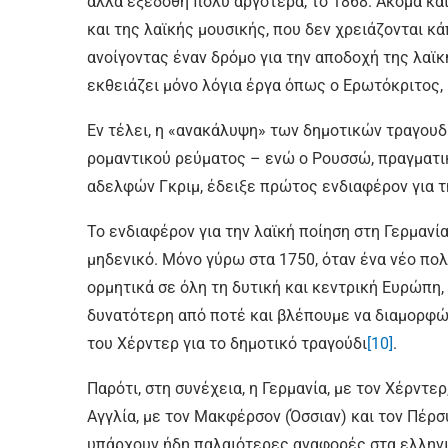
αλλά εξεδόθη πολύ αργότερα, το 1868. Ακόμα κα
και της λαϊκής μουσικής, που δεν χρειάζονται κ
ανοίγοντας έναν δρόμο για την αποδοχή της λαϊκ
εκθειάζει μόνο λόγια έργα όπως ο Ερωτόκριτος,
Εν τέλει, η «ανακάλυψη» των δημοτικών τραγουδ
ρομαντικού ρεύματος – ενώ ο Ρουσσώ, πραγματι
αδελφών Γκριμ, έδειξε πρώτος ενδιαφέρον για τη
Το ενδιαφέρον για την λαϊκή ποίηση στη Γερμανί
μηδενικό. Μόνο γύρω στα 1750, όταν ένα νέο πο
ορμητικά σε όλη τη δυτική και κεντρική Ευρώπη,
δυνατότερη από ποτέ και βλέπουμε να διαμορφών
του Χέρντερ για το δημοτικό τραγούδι
[10]
.
Παρότι, στη συνέχεια, η Γερμανία, με τον Χέρντερ
Αγγλία, με τον Μακφέρσον (Όσσιαν) και τον Πέρσ
υπάρχουν ήδη παλαιότερες αναφορές στα ελληνικ