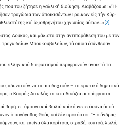
 που του ζήτησε η γαλλική διοίκηση. Διαβάζουμε: «Ἤ­
ω ἦσαν τρα­γώ­δια τῶν ἀ­ποι­κι­σάν­των Γραι­κῶν εἰς τὴν Κύρ­
­θλι­ε­στά­της καὶ ἀ­ξι­ο­θρη­νή­του χη­νω­δί­ας αὐ­τῶν…»
[2]
.
υτος Δούκας, και μάλιστα στην αντιπαράθεσή του με τον
… τραγωδείων Μπουκουβαλείων, τὰ οποῖα ἐσύνθεσαν
του ελληνικού διαφωτισμού περιφρονούν ανοικτά τα
ρου, αδυνατούν να τα αποδεχτούν – τα ερωτικά δημοτικά
ερα, ο Κοσμάς Αιτωλός τα καταδικάζει απερίφραστα:
αὶ βαρῆτε τύμπανα καὶ βιολιὰ καὶ κάμνετε ἐκεῖνα ὁποὺ
γυνον ὁ πανάγαθος Θεὸς καὶ δὲν προκόπτει. Ἢ ὁ ἄνδρας
κάμνουν, καὶ ἐκεῖνα ὅλα κορίτσια, στραβά, κουτσά, λωλά,