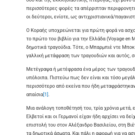
περισσότερες φορές τα απέρριπταν περιφρονητι
οι δεύτεροι, ενίοτε, ως αντιχριστιανικά/παγανισ
Ο Κοραής υποχρεώνεται για πρώτη φορά να ασχολ
το πρώτο του βιβλίο για την Ελλάδα (Voyage en M
δημοτικά τραγούδια. Τότε, ο Μπαρμπιέ ντε Μποκά
γαλλική μετάφραση των τραγουδιών και αυτός, σε
Μετέγραψα ή μετέφρασα ένα μέρος των τραγου
υπόλοιπα. Πιστεύω πως δεν είναι και τόσο μεγάλ
περισσότερο από εκείνα που ήδη μεταφράστηκαν,
απαίσια
[1]
.
Μια ανάλογη τοποθέτησή του, τρία χρόνια μετά, ε
Ελβετοί και οι Γερμανοί είχαν ήδη αρχίσει να δε
επιστολή του στον Αλέξανδρο Βασιλείου, στη Βιέ
τα δημοτικά άσματα. Και πάλι η αφορμή για να α