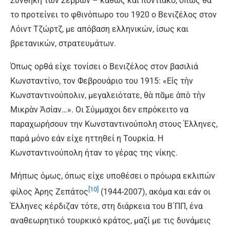
Συνθήκη των Σεβρών – καθώς και ποντιακό, όπως θα
το προτείνει το φθινόπωρο του 1920 ο Βενιζέλος στον
Λόιντ Τζώρτζ, με απόβαση ελληνικών, ίσως και
βρετανικών, στρατευμάτων.
Όπως ορθά είχε τονίσει ο Βενιζέλος στον βασιλιά
Κωνσταντίνο, τον Φεβρουάριο του 1915: «Εἰς τὴν
Κωνσταντινούπολιν, μεγαλειότατε, θὰ πᾶμε ἀπὸ τὴν
Μικρὰν Ἀσίαν…». Οι Σύμμαχοι δεν επρόκειτο να
παραχωρήσουν την Κωνσταντινούπολη στους Έλληνες,
παρά μόνο εάν είχε ηττηθεί η Τουρκία. Η
Κωνσταντινούπολη ήταν το γέρας της νίκης.
Μήπως όμως, όπως είχε υποθέσει ο πρόωρα εκλιπών
[10]
φίλος Άρης Ζεπάτος
(1944-2007), ακόμα και εάν οι
Έλληνες κέρδιζαν τότε, στη διάρκεια του Β΄ΠΠ, ένα
αναθεωρητικό τουρκικό κράτος, μαζί με τις δυνάμεις