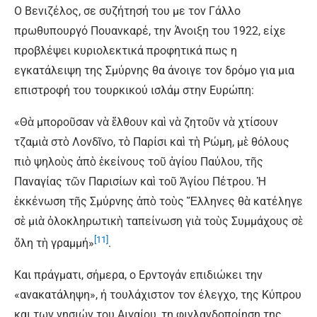
Ο Βενιζέλος, σε συζήτησή του με τον Γάλλο
πρωθυπουργό Πουανκαρέ, την Άνοιξη του 1922, είχε
προβλέψει κυριολεκτικά προφητικά πως η
εγκατάλειψη της Σμύρνης θα άνοιγε τον δρόμο για μια
επιστροφή του τουρκικού ισλάμ στην Ευρώπη:
«Θὰ μποροῦσαν νὰ ἔλθουν καὶ νὰ ζητοῦν νὰ χτίσουν
τζαμιὰ στὸ Λονδῖνο, τὸ Παρίσι καὶ τὴ Ρώμη, μὲ θόλους
πιὸ ψηλοὺς ἀπὸ ἐκείνους τοῦ ἁγίου Παύλου, τῆς
Παναγίας τῶν Παρισίων καὶ τοῦ Ἁγίου Πέτρου. Ἡ
ἐκκένωση τῆς Σμύρνης ἀπὸ τοὺς Ἕλληνες θὰ κατέληγε
σὲ μιὰ ὁλοκληρωτικὴ ταπείνωση γιὰ τοὺς Συμμάχους σὲ
[11]
ὅλη τὴ γραμμή»
.
Και πράγματι, σήμερα, ο Ερντογάν επιδιώκει την
«ανακατάληψη», ή τουλάχιστον τον έλεγχο, της Κύπρου
και των νησιών του Αιγαίου, τη φινλανδοποίηση της