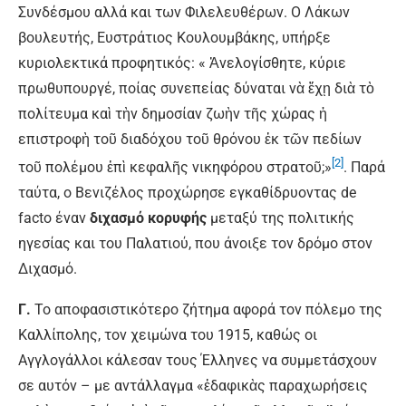
Συνδέσμου αλλά και των Φιλελευθέρων. Ο Λάκων
βουλευτής, Ευστράτιος Κουλουμβάκης, υπήρξε
κυριολεκτικά προφητικός: « Ἀνελογίσθητε, κύριε
πρωθυπουργέ, ποίας συνεπείας δύναται νὰ ἔχῃ διὰ τὸ
πολίτευμα καὶ τὴν δημοσίαν ζωὴν τῆς χώρας ἡ
επιστροφὴ τοῦ διαδόχου τοῦ θρόνου ἐκ τῶν πεδίων
[2]
τοῦ πολέμου ἐπὶ κεφαλῆς νικηφόρου στρατοῦ;»
. Παρά
ταύτα, ο Βενιζέλος προχώρησε εγκαθίδρυοντας de
facto έναν
διχασμό κορυφής
μεταξύ της πολιτικής
ηγεσίας και του Παλατιού, που άνοιξε τον δρόμο στον
Διχασμό.
Γ.
Το αποφασιστικότερο ζήτημα αφορά τον πόλεμο της
Καλλίπολης, τον χειμώνα του 1915, καθώς οι
Αγγλογάλλοι κάλεσαν τους Έλληνες να συμμετάσχουν
σε αυτόν – με αντάλλαγμα «ἐδαφικὰς παραχωρήσεις