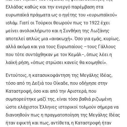
Ελλάδας καθώς και την ενεργό παρέμβαση στα
ευρωπαϊκά πράγματα ως ο ηγέτης του «ευρωπαϊκού»
ισλάμ. Γιατί οι Τούρκοι θεωρούν πως το 1922 έχει
μείνει ανολοκλήρωτο και η Συνθήκη της Λωζάνης
αποτελεί απλώς μια «ανακωχή». Όσο για εμάς, κυρίως,
αλλά ακόμα και για τους Ευρωπαίους –τους Γάλλους
που τότε συντάχθηκαν με τον Κεμάλ–, όπως λέει η
λαϊκή ρήση, «όπως στρώσει κανείς θα κοιμηθεί».
Εντούτοις, η κατασυκοφάντηση της Μεγάλης Ιδέας,
τόσο από τη Δεξιά του Οίκαδε, που οδήγησε στην
Καταστροφή, όσο και από την Αριστερά, που
συμπορεύτηκε μαζί της, είναι τόσο βαθιά ριζωμένη
ώστε ελάχιστοι Έλληνες ιστορικοί τολμούν σήμερα να
διανοηθούν πως η πραγματοποίηση της Μεγάλης Ιδέας
ήταν εφικτή και πως, αντίθετα, η Καταστροφή ήταν