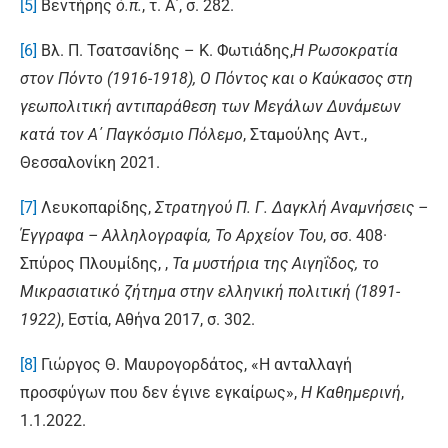
[5]
Βεντήρης
ό.π.
, τ. Α΄, σ. 282.
[6]
Βλ. Π. Τσατσανίδης – Κ. Φωτιάδης,
Η Ρωσοκρατία
στον Πόντο (1916-1918), Ο Πόντος και ο Καύκασος στη
γεωπολιτική αντιπαράθεση των Μεγάλων Δυνάμεων
κατά τον Α΄ Παγκόσμιο Πόλεμο
,
Σταμούλης Αντ.,
Θεσσαλονίκη 2021.
[7]
Λευκοπαρίδης,
Στρατηγού Π. Γ. Δαγκλή Αναμνήσεις –
Έγγραφα – Αλληλογραφία, Το Αρχείον Του
, σσ. 408·
Σπύρος Πλουμίδης, ,
Τα μυστήρια της Αιγηΐδος, το
Μικρασιατικό ζήτημα στην ελληνική πολιτική (1891-
1922)
, Εστία, Αθήνα 2017, σ. 302.
[8]
Γιώργος Θ. Μαυρογορδάτος, «Η ανταλλαγή
προσφύγων που δεν έγινε εγκαίρως»,
Η Καθημερινή
,
1.1.2022.