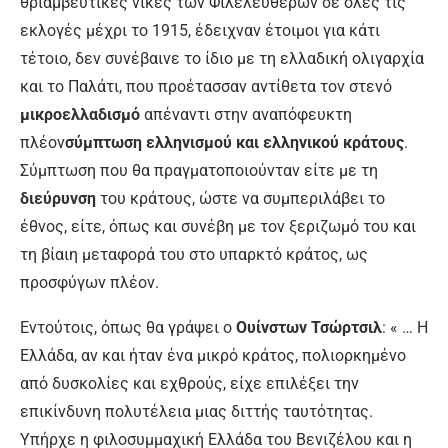
θριαμβευτικές νίκες των Φιλελευθέρων σε όλες τις
εκλογές μέχρι το 1915, έδειχναν έτοιμοι για κάτι
τέτοιο, δεν συνέβαινε το ίδιο με τη ελλαδική ολιγαρχία
και το Παλάτι, που προέτασσαν αντίθετα τον στενό
μικροελλαδισμό
απέναντι στην αναπόφευκτη
πλέον
σύμπτωση ελληνισμού και ελληνικού κράτους
.
Σύμπτωση που θα πραγματοποιούνταν είτε με τη
διεύρυνση
του κράτους, ώστε να συμπεριλάβει το
έθνος, είτε, όπως και συνέβη με τον ξεριζωμό του και
τη βίαιη μεταφορά του στο υπαρκτό κράτος, ως
προσφύγων πλέον.
Εντούτοις, όπως θα γράψει ο
Ουίνστων Τσώρτσιλ
: « … Η
Ελλάδα, αν και ήταν ένα μικρό κράτος, πολιορκημένο
από δυσκολίες και εχθρούς, είχε επιλέξει την
επικίνδυνη πολυτέλεια μιας διττής ταυτότητας.
Υπήρχε η φιλοσυμμαχική Ελλάδα του Βενιζέλου και η