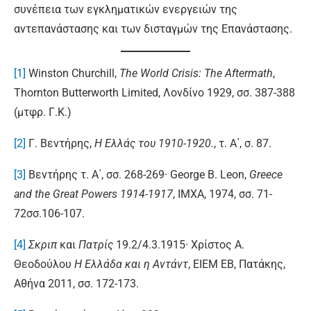
συνέπεια των εγκληματικών ενεργειών της
αντεπανάστασης και των δισταγμών της Επανάστασης.
[1]
Winston Churchill,
The World Crisis: The Aftermath
,
Thornton Butterworth Limited, Λονδίνο 1929, σσ. 387-388
(μτφρ. Γ.Κ.)
[2]
Γ. Βεντήρης,
Η Ελλάς του 1910-1920.
, τ. Α΄, σ. 87.
[3]
Βεντήρης τ. Α΄, σσ. 268-269· George B. Leon,
Greece
and the Great Powers 1914-1917
, IMXA, 1974, σσ. 71-
72σσ.106-107.
[4]
Σκριπ
και
Πατρίς
19.2/4.3.1915· Χρίστος Α.
Θεοδούλου
Η Ελλάδα και η Αντάντ
, ΕΙΕΜ ΕΒ, Πατάκης,
Αθήνα 2011, σσ. 172-173.