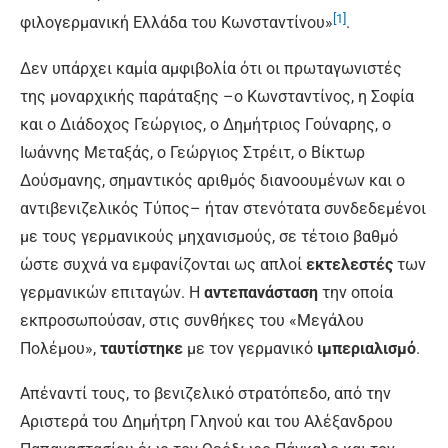
[1]
φιλογερμανική Ελλάδα του Κωνσταντίνου»
.
Δεν υπάρχει καμία αμφιβολία ότι οι πρωταγωνιστές
της μοναρχικής παράταξης –ο Κωνσταντίνος, η Σοφία
και ο Διάδοχος Γεώργιος, ο Δημήτριος Γούναρης, ο
Ιωάννης Μεταξάς, ο Γεώργιος Στρέιτ, ο Βίκτωρ
Δούσμανης, σημαντικός αριθμός διανοουμένων και ο
αντιβενιζελικός Τύπος– ήταν στενότατα συνδεδεμένοι
με τους γερμανικούς μηχανισμούς, σε τέτοιο βαθμό
ώστε συχνά να εμφανίζονται ως απλοί
εκτελεστές
των
γερμανικών επιταγών. Η
αντεπανάσταση
την οποία
εκπροσωπούσαν, στις συνθήκες του «Μεγάλου
Πολέμου»,
ταυτίστηκε
με τον γερμανικό
ιμπεριαλισμό
.
Απέναντί τους, το βενιζελικό στρατόπεδο, από την
Αριστερά του Δημήτρη Γληνού και του Αλέξανδρου