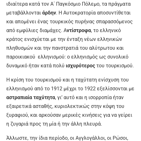
ιδιαίτερα κατά τον Α΄ Παγκόσμιο Πόλεμο, τα πράγματα
μεταβάλλονται
άρδην
. Η Αυτοκρατορία αποσυντίθεται
και απομένει ένας τουρκικός πυρήνας σπαρασσόμενος
από εμφύλιες διαμάχες. Α
ντίστροφα
, το ελληνικό
κράτος ενισχύεται με την ένταξη νέων ελληνικών
πληθυσμών και την πανστρατιά του αλύτρωτου και
παροικιακού ελληνισμού: ο ελληνισμός ως συνολικό
δυναμικό ήταν κατά πολύ
ισχυρότερος
του τουρκισμού.
Η κρίση του τουρκισμού και η ταχύτατη ενίσχυση του
ελληνισμού από το 1912 μέχρι το 1922 εξελίσσονται με
αστραπιαία ταχύτητα
, γι’ αυτό και η ισορροπία ήταν
εξαιρετικά ασταθής, κυριολεκτικώς στην κόψη του
ξυραφιού, και αρκούσαν μερικές κινήσεις για να γείρει
η ζυγαριά προς τη μία ή την άλλη πλευρά.
Άλλωστε, την ίδια περίοδο, οι Αγγλογάλλοι, οι Ρώσοι,