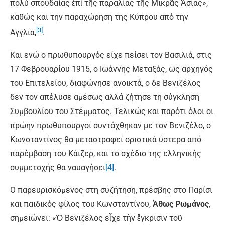
πολὺ σπουδαίας ἐπὶ τῆς παραλίας τῆς Μικρᾶς Ἀσίας»,
καθώς και την παραχώρηση της Κύπρου από την
[3]
Αγγλία,
.
Και ενώ ο πρωθυπουργός είχε πείσει τον Βασιλιά, στις
17 Φεβρουαρίου 1915, ο Ιωάννης Μεταξάς, ως αρχηγός
του Επιτελείου, διαφώνησε ανοικτά, ο δε Βενιζέλος
δεν τον απέλυσε αμέσως αλλά ζήτησε τη σύγκληση
Συμβουλίου του Στέμματος. Τελικώς και παρότι όλοι οι
πρώην πρωθυπουργοί συντάχθηκαν με τον Βενιζέλο, ο
Κωνσταντίνος θα μεταστραφεί οριστικά ύστερα από
παρέμβαση του Κάιζερ, και το σχέδιο της ελληνικής
συμμετοχής θα ναυαγήσει
[4]
.
Ο παρευρισκόμενος στη συζήτηση, πρέσβης στο Παρίσι
και παιδικός φίλος του Κωνσταντίνου,
Άθως Ρωμάνος
,
σημειώνει: «Ὁ Βενιζέλος εἶχε τὴν ἔγκρισιν τοῦ