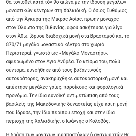
θα τονισθεί κατά τόν 9ο αιώνα με την ίδρυση μεγάλων
μοναστικών κέντρων στη Χαλκιδική. Ο όσιος Ευθύμιος
από την Άγκυρα της Μικράς Ασίας, πρώην μοναχός
στον Όλυμπο της Βιθυνίας, αφού ασκήτευσε για λίγο
στον Άθω, ίδρυσε διαδοχικά μονή στα Βρασταμού και το
870/71 μεγάλο μοναστικό κέντρο στο χωριό
Περιστεραί, γνωστό ως «Μεγάλο Μοναστήρι»,
αφιερωμένο στον Άγιο Ανδρέα. Το κτίσμα του, πολύ
σύντομα, ευνοήθηκε από τους βυζαντινούς
αυτοκράτορες, ανακηρύχθηκε αυτοκρατορική μονή και
απέκτησε μεγάλες γαίες, παροίκους και φορολογικά
προνόμια. Την ίδια ευνοϊκή αντιμετώπιση από τους
βασιλείς της Μακεδονικής δυναστείας είχε και η μονή
που ίδρυσε, την ίδια περίπου εποχή και στην ίδια
περιοχή της Χαλκιδικής, ο Ιωάννης ο Κολοβός.
Η δράση των μοναχών ιεραποστόλων ή αναχωρητών θα