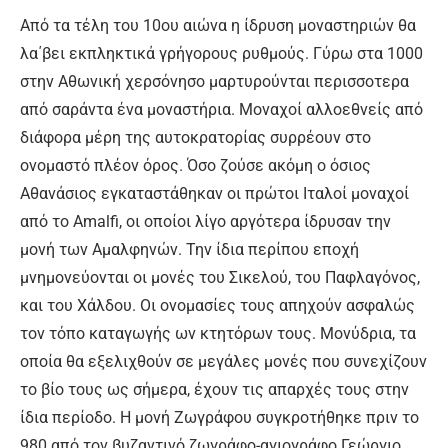
Από τα τέλη του 10ου αιώνα η ίδρυση μοναστηριών θα
λα΄βει εκπληκτικά γρήγορους ρυθμούς. Γύρω στα 1000
στην Αθωνική χερσόνησο μαρτυρούνται περισσοτερα
από σαράντα ένα μοναστήρια. Μοναχοί αλλοεθνείς από
διάφορα μέρη της αυτοκρατορίας συρρέουν στο
ονομαστό πλέον όρος. Όσο ζούσε ακόμη ο όσιος
Αθανάσιος εγκαταστάθηκαν οι πρώτοι Ιταλοί μοναχοί
από το Amalfi, οι οποίοι λίγο αργότερα ίδρυσαν την
μονή των Αμαλφηνών. Την ίδια περίπου εποχή
μνημονεύονται οι μονές του Σικελού, του Παφλαγόνος,
και του Χάλδου. Οι ονομασίες τους απηχούν ασφαλώς
τον τόπο καταγωγής ων κτητόρων τους. Μονύδρια, τα
οποία θα εξελιχθούν σε μεγάλες μονές που συνεχίζουν
το βίο τους ως σήμερα, έχουν τις απαρχές τους στην
ίδια περίοδο. Η μονή Ζωγράφου συγκροτήθηκε πριν το
980 από τον βυζαντινό ζωγράφο-αγιογράφο Γεώργιο.