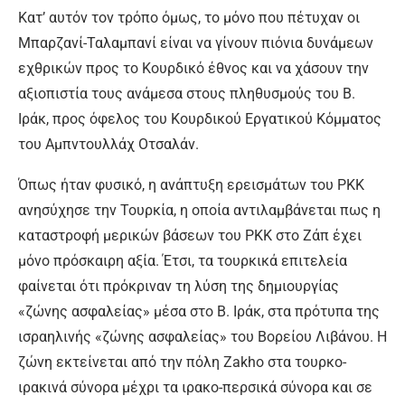
Κατ’ αυτόν τον τρόπο όμως, το μόνο που πέτυχαν οι
Μπαρζανί-Ταλαμπανί είναι να γίνουν πιόνια δυνάμεων
εχθρικών προς το Κουρδικό έθνος και να χάσουν την
αξιοπιστία τους ανάμεσα στους πληθυσμούς του Β.
Ιράκ, προς όφελος του Κουρδικού Εργατικού Κόμματος
του Αμπντουλλάχ Οτσαλάν.
Όπως ήταν φυσικό, η ανάπτυξη ερεισμάτων του PKK
ανησύχησε την Τουρκία, η οποία αντιλαμβάνεται πως η
καταστροφή μερικών βάσεων του PKK στο Ζάπ έχει
μόνο πρόσκαιρη αξία. Έτσι, τα τουρκικά επιτελεία
φαίνεται ότι πρόκριναν τη λύση της δημιουργίας
«ζώνης ασφαλείας» μέσα στο Β. Ιράκ, στα πρότυπα της
ισραηλινής «ζώνης ασφαλείας» του Βορείου Λιβάνου. Η
ζώνη εκτείνεται από την πόλη Zakho στα τουρκο-
ιρακινά σύνορα μέχρι τα ιρακο-περσικά σύνορα και σε