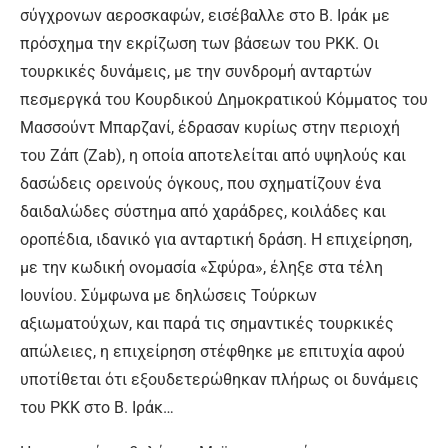
σύγχρονων αεροσκαφών, εισέβαλλε στο Β. Ιράκ με
πρόσχημα την εκρίζωση των βάσεων του PKK. Οι
τουρκικές δυνάμεις, με την συνδρομή ανταρτών
πεσμεργκά του Κουρδικού Δημοκρατικού Κόμματος του
Μασσούντ Μπαρζανί, έδρασαν κυρίως στην περιοχή
του Ζάπ (Zab), η οποία αποτελείται από υψηλούς και
δασώδεις ορεινούς όγκους, που σχηματίζουν ένα
δαιδαλώδες σύστημα από χαράδρες, κοιλάδες και
οροπέδια, ιδανικό για ανταρτική δράση. Η επιχείρηση,
με την κωδική ονομασία «Σφύρα», έληξε στα τέλη
Ιουνίου. Σύμφωνα με δηλώσεις Τούρκων
αξιωματούχων, και παρά τις σημαντικές τουρκικές
απώλειες, η επιχείρηση στέφθηκε με επιτυχία αφού
υποτίθεται ότι εξουδετερώθηκαν πλήρως οι δυνάμεις
του PKK στο Β. Ιράκ…