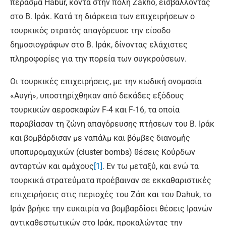
πέρασμα Habur, κοντά στην πόλη Zakho, εισβάλλοντας
στο Β. Ιράκ. Κατά τη διάρκεια των επιχειρήσεων ο
τουρκικός στρατός απαγόρευσε την είσοδο
δημοσιογράφων στο Β. Ιράκ, δίνοντας ελάχιστες
πληροφορίες για την πορεία των συγκρούσεων.
Οι τουρκικές επιχειρήσεις, με την κωδική ονομασία
«Αυγή», υποστηρίχθηκαν από δεκάδες εξόδους
τουρκικών αεροσκαφών F-4 και F-16, τα οποία
παραβίασαν τη ζώνη απαγόρευσης πτήσεων του Β. Ιράκ
και βομβάρδισαν με ναπάλμ και βόμβες διανομής
υποπυρομαχικών (cluster bombs) θέσεις Κούρδων
ανταρτών και αμάχους
[1]
. Εν τω μεταξύ, και ενώ τα
τουρκικά στρατεύματα προέβαιναν σε εκκαθαριστικές
επιχειρήσεις στις περιοχές του Ζάπ και του Dahuk, το
Ιράν βρήκε την ευκαιρία να βομβαρδίσει θέσεις Ιρανών
αντικαθεστωτικών στο Ιράκ, προκαλώντας την