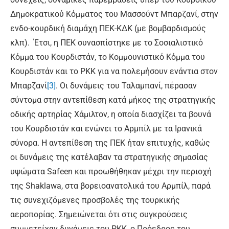
Δημοκρατικού Κόμματος του Μασσούντ Μπαρζανί, στην
ενδο-κουρδική διαμάχη ΠΕΚ-ΚΔΚ (με βομβαρδισμούς
κλπ). Έτσι, η ΠΕΚ συνασπίστηκε με το Σοσιαλιστικό
Κόμμα του Κουρδιστάν, το Κομμουνιστικό Κόμμα του
Κουρδιστάν και το PKK για να πολεμήσουν ενάντια στον
Μπαρζανί
[3]
. Οι δυνάμεις του Ταλαμπανί, πέρασαν
σύντομα στην αντεπίθεση κατά μήκος της στρατηγικής
οδικής αρτηρίας Χάμιλτον, η οποία διασχίζει τα βουνά
του Κουρδιστάν και ενώνει το Αρμπίλ με τα Ιρανικά
σύνορα. Η αντεπίθεση της ΠΕΚ ήταν επιτυχής, καθώς
οι δυνάμεις της κατέλαβαν τα στρατηγικής σημασίας
υψώματα Safeen και προωθήθηκαν μέχρι την περιοχή
της Shaklawa, στα βορειοανατολικά του Αρμπίλ, παρά
τις συνεχιζόμενες προσβολές της τουρκικής
αεροπορίας. Σημειώνεται ότι στις συγκρούσεις
συμμετείχαν δυνάμεις του PKK, ο Πρόεδρος του