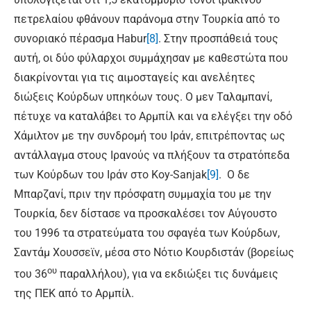
πετρελαίου φθάνουν παράνομα στην Τουρκία από το
συνοριακό πέρασμα Habur
[8]
. Στην προσπάθειά τους
αυτή, οι δύο φύλαρχοι συμμάχησαν με καθεστώτα που
διακρίνονται για τις αιμοσταγείς και ανελέητες
διώξεις Κούρδων υπηκόων τους. Ο μεν Ταλαμπανί,
πέτυχε να καταλάβει το Αρμπίλ και να ελέγξει την οδό
Χάμιλτον με την συνδρομή του Ιράν, επιτρέποντας ως
αντάλλαγμα στους Ιρανούς να πλήξουν τα στρατόπεδα
των Κούρδων του Ιράν στο Koy-Sanjak
[9]
. O δε
Μπαρζανί, πριν την πρόσφατη συμμαχία του με την
Τουρκία, δεν δίστασε να προσκαλέσει τον Αύγουστο
του 1996 τα στρατεύματα του σφαγέα των Κούρδων,
Σαντάμ Χουσσεϊν, μέσα στο Νότιο Κουρδιστάν (βορείως
ου
του 36
παραλλήλου), για να εκδιώξει τις δυνάμεις
της ΠΕΚ από το Αρμπίλ.