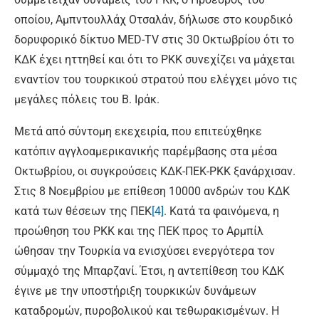
οποίου, Αμπντουλλάχ Οτσαλάν, δήλωσε στο κουρδικό
δορυφορικό δίκτυο MED-TV στις 30 Οκτωβρίου ότι το
ΚΔΚ έχει ηττηθεί και ότι το PKK συνεχίζει να μάχεται
εναντίον του τουρκικού στρατού που ελέγχει μόνο τις
μεγάλες πόλεις του Β. Ιράκ.
Μετά από σύντομη εκεχειρία, που επιτεύχθηκε
κατόπιν αγγλοαμερικανικής παρέμβασης στα μέσα
Οκτωβρίου, οι συγκρούσεις ΚΔΚ-ΠΕΚ-PKK ξανάρχισαν.
Στις 8 Νοεμβρίου με επίθεση 10000 ανδρών του ΚΔΚ
κατά των θέσεων της ΠΕΚ
[4]
. Κατά τα φαινόμενα, η
προώθηση του PKK και της ΠΕΚ προς το Αρμπίλ
ώθησαν την Τουρκία να ενισχύσει ενεργότερα τον
σύμμαχό της Μπαρζανί. Έτσι, η αντεπίθεση του ΚΔΚ
έγινε με την υποστήριξη τουρκικών δυνάμεων
καταδρομών, πυροβολικού και τεθωρακισμένων. Η