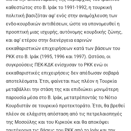
καθεστώτος στο Β. Ιράκ το 1991-1992, η τουρκική
πολιτική βασιζόταν αφ’ ενός στην αναμόχλευση των
ενδο-κουρδικών αντιθέσεων, ώστε να υπονομευθεί η
προοπτική μιας ισχυρής, αυτόνομης κουρδικής ζώνης,
και αφ’ ετέρου στην διενέργεια εαρινών
εκκαθαριστικών επιχειρήσεων κατά των βάσεων του
PKK στο Β. Ιράκ (1995, 1996 και 1997). Ωστόσο, οι
συγκρούσεις ΠΕΚ-ΚΔΚ ενίσχυσαν το PKK ενώ οι
εκκαθαριστικές επιχειρήσεις δεν απέδωσαν σοβαρά
αποτελέσματα. Έτσι, φαίνεται πως πλέον η Τουρκία
μεταβάλλει την στάση της και επιδιώκει μονιμότερη
παρουσία μέσα στο Β. Ιράκ, μετατρέποντάς το Νότιο
Κουρδιστάν σε τουρκικό προτεκτοράτο. Έτσι, θα βρεθεί
πλέον σε ελάχιστη απόσταση από τις πετρελαιοπηγές
της Μοσούλης και του Κιρκούκ και θα αποκόψει
ταυτόχρονα τις βάσεις του PKK από το Ιράν και την