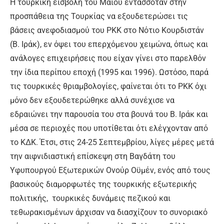
Η τουρκική εισβολή του Μαϊου εντασσόταν στην
προσπάθεια της Τουρκίας να εξουδετερώσει τις
βάσεις ανεφοδιασμού του PKK στο Νότιο Κουρδιστάν
(Β. Ιράκ), εν όψει του επερχόμενου χειμώνα, όπως και
ανάλογες επιχειρήσεις που είχαν γίνει στο παρελθόν
την ίδια περίπου εποχή (1995 και 1996). Ωστόσο, παρά
τις τουρκικές θριαμβολογίες, φαίνεται ότι το PKK όχι
μόνο δεν εξουδετερώθηκε αλλά συνέχισε να
εδραιώνει την παρουσία του στα βουνά του Β. Ιράκ και
μέσα σε περιοχές που υποτίθεται ότι ελέγχονταν από
το ΚΔΚ. Έτσι, στις 24-25 Σεπτεμβρίου, λίγες μέρες μετά
την αιφνιδιαστική επίσκεψη στη Βαγδάτη του
Υφυπουργού Εξωτερικών Ονούρ Οϋμέν, ενός από τους
βασικούς διαμορφωτές της τουρκικής εξωτερικής
πολιτικής, τουρκικές δυνάμεις πεζικού και
τεθωρακισμένων άρχισαν να διασχίζουν το συνοριακό