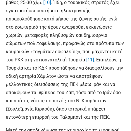
βάθος 25-30 χλμ.
[10]
. Ήδη, ο τουρκικός στρατός έχει
εγκαταστήσει συστήματα ηλεκτρονικής
παρακολούθησης κατά μήκος της ζώνης αυτής, ενώ
στο εσωτερικό της έχουν αναφερθεί εκκενώσεις
χωριών, μεταφορές πληθυσμών και δημιουργία
σώματων πολιτοφυλακής, προφανώς στα πρότυπα των
κουρδικών «ταγμάτων ασφαλείας», που μάχονται κατά
του PKK στη νοτιοανατολική Τουρκία
[11]
. Επιπλέον, η
Τουρκία και το ΚΔΚ προσπάθησαν να διασφαλίσουν την
οδική αρτηρία Χάμιλτον ώστε να αποτρέψουν
μελλοντικές διεισδύσεις της ΠΕΚ μέσω Ιράν και να
αποκόψουν τα υψίπεδα του Ζάπ, τόσο από το Ιράν όσο
και από τις νότιες περιοχές του Ν. Κουρδιστάν
(Σουλεϊμανία-Κιρκούκ), όπου ιστορικά υπάρχει
εντονότερη επιρροή του Ταλαμπανί και της ΠΕΚ.
Μετά την αποδυνάμωση της κυριαρχίας του ιρακινού