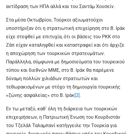
αντίδραση των ΗΠΑ αλλά και του Σαντάμ Χουσείν.
Στα μέσα Οκτωβρίου, Τούρκοι αξιωματούχοι
υποστήριξαν ότι η στρατιωτική επιχείρηση στο Β. Ιράκ
είχε στεφθεί με επιτυχία, ότι οι βάσεις του PKK στο
Ζάπ είχαν καταληφθεί και καταστραφεί και ότι άρχιζε
η αποχώρηση των τουρκικών στρατευμάτων.
Παράλληλα, σύμφωνα με δημοσιεύματα του τουρκικού
τύπου και διεθνών ΜΜΕ, στο Β. Ιράκ θα παρέμενε
δύναμη πολλών χιλιάδων στρατιωτών και
τεθωρακισμένων με στόχο τη δημιουργία τουρκικής
«ζώνης ασφαλείας» στο Β. Ιράκ
[2]
.
Εν τω μεταξύ, καθ΄ όλη τη διάρκεια των τουρκικών
επιχειρήσεων, η Πατριωτική Ένωση του Κουρδιστάν
του Τζελάλ Ταλαμπανί κατήγγειλε την Τουρκία για
συνεχείς, δυναμικές παρεμβάσεις υπέρ του Κουρδικού