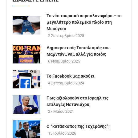
Το νέο τουρκικό αεροπλανοφόρο – το
μεγαλύτερο πολεμικό πλοίο στη
Μεσόγειο
2 Σεπτεμβρίου 2025
Δημοκρατικός Σοσιαλισμός του
Μαμντάνι, ναι, αλλά για ποιόν;
6 Νοεμβρίου 2025
Το Facebook μας ακούει
4 Σεπτεμβρίου 2024
Πως αξιολογούν στο Ισραήλ τις
επιλογές Νετανιάχου;
27 Μαΐου 2021
Ο “κατάσκοπος της Τεχεράνης”;
15 Ιουλίου 2026