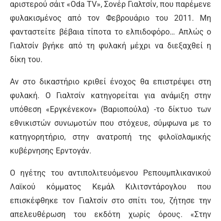
αριστερού σάιτ «Oda TV», Σονέρ Γιαλτσίν, που παρέμενε
φυλακισμένος από τον Φεβρουάριο του 2011. Μη
φανταστείτε βέβαια τίποτα το ελπιδοφόρο… Απλώς ο
Γιαλτσίν βγήκε από τη φυλακή μέχρι να διεξαχθεί η
δίκη του.
Αν στο δικαστήριο κριθεί ένοχος θα επιστρέψει στη
φυλακή. Ο Γιαλτσίν κατηγορείται για ανάμιξη στην
υπόθεση «Εργκένεκον» (Βαριοπούλα) -το δίκτυο των
εθνικιστών συνωμοτών που στόχευε, σύμφωνα με το
κατηγορητήριο, στην ανατροπή της φιλοϊσλαμικής
κυβέρνησης Ερντογάν.
Ο ηγέτης του αντιπολιτευόμενου Ρεπουμπλικανικού
Λαϊκού κόμματος Κεμάλ Κιλιτσντάρογλου που
επισκέφθηκε τον Γιαλτσίν στο σπίτι του, ζήτησε την
απελευθέρωση του εκδότη χωρίς όρους. «Στην