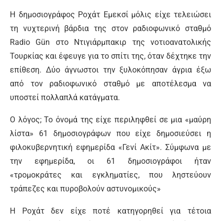
Η δημοσιογράφος Ροχάτ Εμεκσί μόλις είχε τελειώσει
τη νυχτερινή βάρδια της στον ραδιοφωνικό σταθμό
Radio Gün στο Ντιγιάρμπακιρ της νοτιοανατολικής
Τουρκίας και έφευγε για το σπίτι της, όταν δέχτηκε την
επίθεση. Δύο άγνωστοι την ξυλοκόπησαν άγρια έξω
από τον ραδιοφωνικό σταθμό με αποτέλεσμα να
υποστεί πολλαπλά κατάγματα.
Ο λόγος; Το όνομά της είχε περιληφθεί σε μια «μαύρη
λίστα» 61 δημοσιογράφων που είχε δημοσιεύσει η
φιλοκυβερνητική εφημερίδα «Γενί Ακίτ». Σύμφωνα με
την εφημερίδα, οι 61 δημοσιογράφοι ήταν
«τρομοκράτες και εγκληματίες, που ληστεύουν
τράπεζες και πυροβολούν αστυνομικούς»
Η Ροχάτ δεν είχε ποτέ κατηγορηθεί για τέτοια