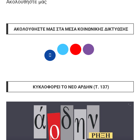
Ακολουθήστε μας
ΑΚΟΛΟΥΘΉΣΤΕ ΜΑΣ ΣΤΑ ΜΈΣΑ ΚΟΙΝΩΝΙΚΉΣ ΔΙΚΤΎΩΣΗΣ
ΚΥΚΛΟΦΟΡΕΊ ΤΟ ΝΈΟ ΆΡΔΗΝ (Τ. 137)