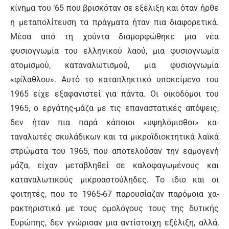
κίνημα του ‘65 που βρισκόταν σε εξέλι­ξη και όταν ήρθε
η μεταπολίτευση τα πράγματα ήταν πια διαφορετικά.
Μέσα από τη χούντα διαμορφώθηκε μια νέα
φυσιογνωμία του ελληνικού λαού, μια φυσιο­γνωμία
ατομισμού, καταναλωτισμού, μια φυσιογνω­μία
«φίλαθλου». Αυτό το καταπληκτικό υποκείμενο του
1965 είχε εξαφανιστεί για πάντα. Οι οικοδόμοι του
1965, ο εργάτης-μάζα με τις επαναστατικές από­ψεις,
δεν ήταν πια παρά κάποιοι «υψηλόμισθοι» κα­
ταναλωτές σκυλάδικων και τα μικροϊδιοκτητικά λαϊ­κά
στρώματα του 1965, που αποτελούσαν την εαμογενή
μάζα, είχαν μεταβληθεί σε καλοφαγωμένους και
καταναλωτικούς μικροαστούληδες. Το ίδιο και οι
φοιτητές, που το 1965-67 παρουσίαζαν παρόμοια χα­
ρακτηριστικά με τους ομολόγους τους της δυτικής
Ευρώπης, δεν γνώρισαν μια αντίστοιχη εξέλιξη, αλ­λά,