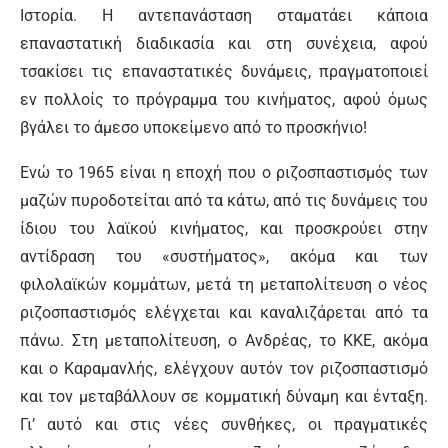
Ιστορία. Η αντεπανάσταση σταματάει κάποια
επαναστατική διαδικασία και στη συνέχεια, αφού
τσακίσει τις επαναστατικές δυνάμεις, πραγματοποιεί
εν πολλοίς το πρόγραμμα του κινήματος, αφού όμως
βγάλει το άμεσο υποκείμενο από το προσκήνιο!
Ενώ το 1965 είναι η εποχή που ο ριζοσπαστισμός των
μαζών πυροδοτείται από τα κάτω, από τις δυνά­μεις του
ίδιου του λαϊκού κινήματος, και προσκρούει στην
αντίδραση του «συστήματος», ακόμα και των
φιλολαϊκών κομμάτων, μετά τη μεταπολίτευση ο νέος
ριζοσπαστισμός ελέγχεται και καναλιζάρεται από τα
πάνω. Στη μεταπολίτευση, ο Ανδρέας, το ΚΚΕ, ακό­μα
και ο Καραμανλής, ελέγχουν αυτόν τον ριζοσπαστι­σμό
και τον μεταβάλλουν σε κομματική δύναμη και ένταξη.
Γι’ αυτό και στις νέες συνθήκες, οι πραγματι­κές