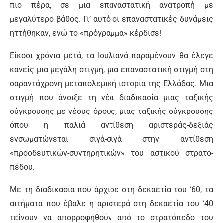
πιο πέρα, σε μια επαναστατική ανατροπή με
μεγαλύτερο βάθος. Γι’ αυτό οι επανα­στατικές δυνάμεις
ηττήθηκαν, ενώ το «πρόγραμμα» κέρδισε!
Είκοσι χρόνια μετά, τα Ιουλιανά παραμένουν θα έλεγε
κανείς μια μεγάλη στιγμή, μια επαναστατική στιγμή στη
σαραντάχρονη μεταπολεμική ιστορία της Ελλάδας. Μια
στιγμή που άνοιξε τη νέα διαδικα­σία μιας ταξικής
σύγκρουσης με νέους όρους, μιας ταξικής σύγκρουσης
όπου η παλιά αντίθεση αριστεράς-δεξιάς
ενσωματώνεται σιγά-σιγά στην αντίθεση
«προοδευτικών-συντηρητικών» του αστικού στρατο­
πέδου.
Με τη διαδικασία που άρχισε στη δεκαετία του ‘60, τα
αιτήματα που έβαλε η αριστερά στη δεκαετία του ‘40
τείνουν να απορροφηθούν από το στρατόπεδο του