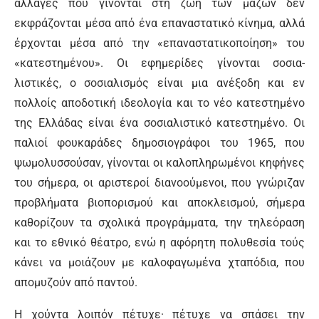
αλλαγές που γίνονται στη ζωή των μαζών δεν
εκφράζονται μέσα από ένα επαναστατικό κίνημα, αλ­λά
έρχονται μέσα από την «επαναστατικοποίηση» του
«κατεστημένου». Οι εφημερίδες γίνονται σοσια­
λιστικές, ο σοσιαλισμός είναι μια ανέξοδη και εν
πολλοίς αποδοτική ιδεολογία και το νέο κατεστημένο
της Ελλάδας είναι ένα σοσιαλιστικό κατεστημένο. Οι
παλιοί φουκαράδες δημοσιογράφοι του 1965, που
ψωμολυσσούσαν, γίνονται οι καλοπληρωμένοι κηφή­νες
του σήμερα, οι αριστεροί διανοούμενοι, που γνώ­ριζαν
προβλήματα βιοπορισμού και αποκλεισμού, σήμερα
καθορίζουν τα σχολικά προγράμματα, την τηλεόραση
και το εθνικό θέατρο, ενώ η αφόρητη πολυθεσία τούς
κάνει να μοιάζουν με καλοφαγωμένα χταπόδια, που
απομυζούν από παντού.
Η χούντα λοιπόν πέτυχε· πέτυχε να σπάσει την