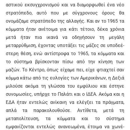
αστικού εκσυγχρονισμού και να διαμορφωθεί ένα νέο
στρατόπεδο, αυτό που με σύγχρονους όρους θα
ονομάζαμε στρατόπεδο της αλλαγής. Και αν το 1965 τα
κόμματα ήταν ανέτοιμα για κάτι τέτοιο, δέκα χρό­νια
μετά ήταν πια ικανά να οδηγήσουν τη μεγάλη
μεταρρύθμιση, έχοντας υποτάξει τις μάζες σε υποδεέ­
στερη θέση, ενώ αντίστροφα το 1965, τα κόμματα και
το σύστημα βρίσκονταν πίσω από την κίνηση των
μαζών. Το Κέντρο, όπως είχαμε πει, είχε φτιαχτεί σαν
κόμμα κάτω από τις ευλογίες των Αμερικάνων, η Δεξιά
μιλούσε ακόμα τη γλώσσα του εμφύλιου και έστηνε
συνομωσίες, υπήρχε το Παλάτι και ο ΙΔΕΑ. Ακόμα και η
ΕΔΑ ήταν εντελώς ανίκανη να ελέγξει τα πράγματα,
απλά τα παρακολουθούσε. Αντίθετα, μετά τη
μεταπολίτευση, τα κόμματα και το σύστημα
εμφανίζονται εντελώς ανανεωμένα, έτοιμα να χωνέ­