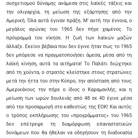
συσχετισμού δύναμης ανάμεσα στις λαϊκές τάξεις και
την ολιγαρχία, τη μείωση της εξάρτησης από την
Αμερική. Όλα αυτά έγιναν πράξη. Μ’ αυτή την έν­νοια, ο
μεγάλος αγώνας του 1965 δεν πήγε χαμένος. Το
πρόγραμμά του νίκησε. Η ζωή των λαϊκών μαζών
άλλαξε. Εκείνο βέβαια που δεν έγινε ήταν πως το 1965
δεν μπόρεσε να πραγματοποιήσει άμεσα, μέσα από τη
λαϊκή κίνηση, αυτά τα αιτήματα! Το Παλάτι διώχτη­κε
από τη χούντα, ο στρατός κλείστηκε στους στρα­τώνες
μετά την ήττα του στην Κύπρο, την απόσταση από τους
Αμερικάνους την πήρε ο ίδιος ο Καραμαν­λής, και η
μείωση των ωρών δουλειάς από 48 σε 40 έγινε μέσα
από την προσαρμογή στο καθεστώς της ΕΟΚ! Και αυτός
ο τρόπος εκπλήρωσης του «προ­γράμματος» του 1965
δεν επέτρεψε τη διαμόρφωση επαναστατικών
δυνάμεων που θα ήθελαν να οδηγή­σουν τη διαδικασία