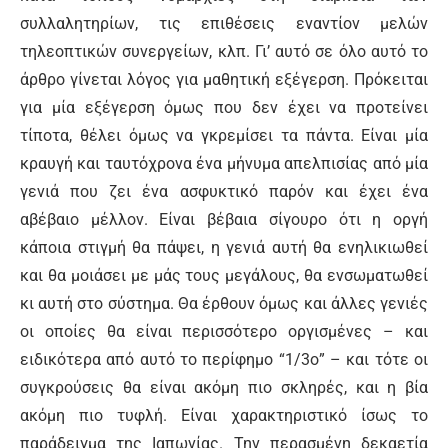
συλλαλητηρίων, τις επιθέσεις εναντίον μελών
τηλεοπτικών συνεργείων, κλπ. Γι’ αυτό σε όλο αυτό το
άρθρο γίνεται λόγος για μαθητική εξέγερση. Πρόκειται
για μία εξέγερση όμως που δεν έχει να προτείνει
τίποτα, θέλει όμως να γκρεμίσει τα πάντα. Είναι μία
κραυγή και ταυτόχρονα ένα μήνυμα απελπισίας από μία
γενιά που ζει ένα ασφυκτικό παρόν και έχει ένα
αβέβαιο μέλλον. Είναι βέβαια σίγουρο ότι η οργή
κάποια στιγμή θα πάψει, η γενιά αυτή θα ενηλικιωθεί
και θα μοιάσει με μάς τους μεγάλους, θα ενσωματωθεί
κι αυτή στο σύστημα. Θα έρθουν όμως και άλλες γενιές
οι οποίες θα είναι περισσότερο οργισμένες – και
ειδικότερα από αυτό το περίφημο “1/3ο” – και τότε οι
συγκρούσεις θα είναι ακόμη πιο σκληρές, και η βία
ακόμη πιο τυφλή. Είναι χαρακτηριστικό ίσως το
παράδειγμα της Ιαπωνίας. Την περασμένη δεκαετία