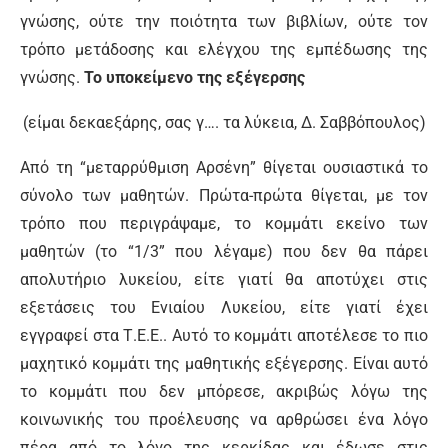
γνώσης, ούτε την ποιότητα των βιβλίων, ούτε τον
τρόπο μετάδοσης και ελέγχου της εμπέδωσης της
γνώσης.
Το υποκείμενο της εξέγερσης
(είμαι δεκαεξάρης, σας γ…. τα λύκεια, Δ. Σαββόπουλος)
Από τη “μεταρρύθμιση Αρσένη” θίγεται ουσιαστικά το
σύνολο των μαθητών. Πρώτα-πρώτα θίγεται, με τον
τρόπο που περιγράψαμε, το κομμάτι εκείνο των
μαθητών (το “1/3” που λέγαμε) που δεν θα πάρει
απολυτήριο λυκείου, είτε γιατί θα αποτύχει στις
εξετάσεις του Ενιαίου Λυκείου, είτε γιατί έχει
εγγραφεί στα Τ.Ε.Ε.. Αυτό το κομμάτι αποτέλεσε το πιο
μαχητικό κομμάτι της μαθητικής εξέγερσης. Είναι αυτό
το κομμάτι που δεν μπόρεσε, ακριβώς λόγω της
κοινωνικής του προέλευσης να αρθρώσει ένα λόγο
πέρα από το λόγο της κερκίδας και έδωσε στις