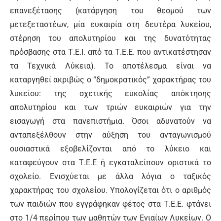
επανεξέτασης (κατάργηση του θεσμού των
μετεξεταστέων, μία ευκαιρία στη δευτέρα λυκείου,
στέρηση του απολυτηρίου και της δυνατότητας
πρόσβασης στα Τ.Ε.Ι. από τα Τ.Ε.Ε. που αντικατέστησαν
τα Τεχνικά Λύκεια). Το αποτέλεσμα είναι να
καταργηθεί ακριβώς ο “δημοκρατικός” χαρακτήρας του
λυκείου: της σχετικής ευκολίας απόκτησης
απολυτηρίου και των τριών ευκαιριών για την
εισαγωγή στα πανεπιστήμια. Όσοι αδυνατούν να
ανταπεξέλθουν στην αύξηση του ανταγωνισμού
ουσιαστικά εξοβελίζονται από το λύκειο και
καταφεύγουν στα Τ.Ε.Ε ή εγκαταλείπουν οριστικά το
σχολείο. Ενισχύεται με άλλα λόγια ο ταξικός
χαρακτήρας του σχολείου. Υπολογίζεται ότι ο αριθμός
των παιδιών που εγγράφηκαν φέτος στα Τ.Ε.Ε. φτάνει
στο 1/4 περίπου των μαθητών των Ενιαίων Λυκείων. Ο