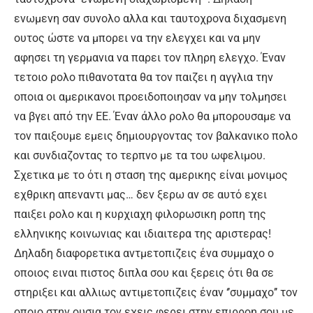
ενωμενη σαν συνολο αλλα και ταυτοχρονα διχασμενη
ουτος ώστε να μπορει να την ελεγχει και να μην
αφησει τη γερμανια να παρει τον πληρη ελεγχο. Έναν
τετοιο ρολο πιθανοτατα θα τον παιζει η αγγλια την
οποια οι αμερικανοι προειδοποιησαν να μην τολμησει
να βγει από την ΕΕ. Έναν άλλο ρολο θα μπορουσαμε να
τον παιξουμε εμεις δημιουργοντας τον βαλκανικο πολο
και συνδιαζοντας το τερπνο με τα του ωφελιμου.
Σχετικα με το ότι η σταση της αμερικης είναι μονιμος
εχθρικη απεναντι μας… δεν ξερω αν σε αυτό εχει
παιξει ρολο και η κυρχιαχη φιλορωσικη ροπη της
ελληνικης κοινωνιας και ιδιαιτερα της αριστερας!
Δηλαδη διαφορετικα αντμετοπιζεις ένα συμμαχο ο
οποιος ειναι πιστος διπλα σου και ξερεις ότι θα σε
στηριξει και αλλιως αντιμετοπιζεις έναν ‘’συμμαχο’’ τον
οποιο στην ουσια τον εχεις φερει στην επιρροη σου με