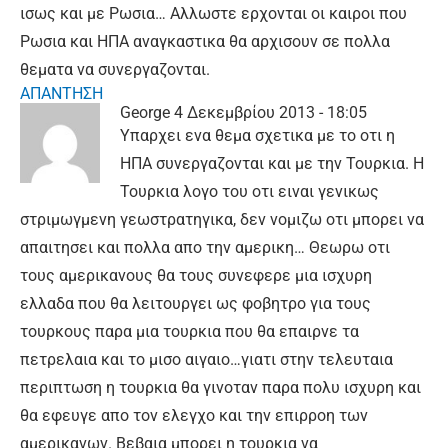
ισως και με Ρωσια… Αλλωστε ερχονται οι καιροι που
Ρωσια και ΗΠΑ αναγκαστικα θα αρχισουν σε πολλα
θεματα να συνεργαζονται.
ΑΠΑΝΤΗΣΗ
George
4 Δεκεμβρίου 2013 - 18:05
Υπαρχει ενα θεμα σχετικα με το οτι η
ΗΠΑ συνεργαζονται και με την Τουρκια. Η
Τουρκια λογο του οτι ειναι γενικως
στριμωγμενη γεωστρατηγικα, δεν νομιζω οτι μπορει να
απαιτησει και πολλα απο την αμερικη… Θεωρω οτι
τους αμερικανους θα τους συνεφερε μια ισχυρη
ελλαδα που θα λειτουργει ως φοβητρο για τους
τουρκους παρα μια τουρκια που θα επαιρνε τα
πετρελαια και το μισο αιγαιο…γιατι στην τελευταια
περιπτωση η τουρκια θα γινοταν παρα πολυ ισχυρη και
θα εφευγε απο τον ελεγχο και την επιρροη των
αμερικανων. Βεβαια μπορει η τουρκια να