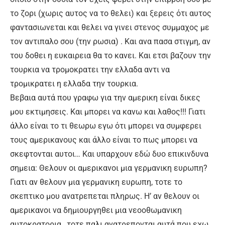
το ζορι (χωρις αυτος να το θελει) και ξερεις ότι αυτος
φαντασιωνεται και θελει να γινει στενος συμμαχος με
τον αντιπαλο σου (την ρωσια) . Και ανα πασα στιγμη, αν
του δοθει η ευκαιρεια θα το κανει. Και ετσι βαζουν την
τουρκια να τρομοκρατει την ελλαδα αντι να
τρομικρατει η ελλαδα την τουρκια.
Βεβαια αυτά που γραφω για την αμερικη είναι δικες
μου εκτιμησεις. Και μπορει να κανω και λαθος!!! Γιατι
άλλο είναι το τι θεωρω εγω ότι μπορει να συμφερει
τους αμερικανους και άλλο είναι το πως μπορει να
σκεφτονται αυτοι… Και υπαρχουν εδώ δυο επικινδυνα
σημεια: Θελουν οι αμερικανοι μια γερμανικη ευρωπη?
Γιατι αν θελουν μια γερμανικη ευρωπη, τοτε το
σκεπτικο μου ανατρεπεται πληρως. Η’ αν θελουν οι
αμερικανοι να δημιουργηθει μια νεοοθωμανικη
αυτοκρατορια…τοτε παλι ανατρεπονται αυτά που εχω