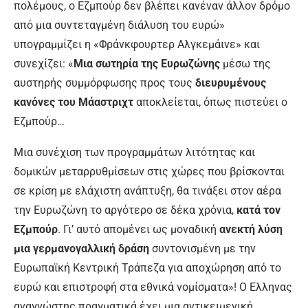
πολέμους, ο Εζμπούρ δεν βλέπει κανέναν άλλον δρόμο
από μια συντεταγμένη διάλυση του ευρώ»
υπογραμμίζει η «Φράνκφουρτερ Αλγκεμάινε» και
συνεχίζει: «
Μια σωτηρία της Ευρωζώνης
μέσω της
αυστηρής συμμόρφωσης προς τους
διευρυμένους
κανόνες του Μάαστριχτ
αποκλείεται, όπως πιστεύει ο
Εζμπούρ…
Μια συνέχιση των προγραμμάτων λιτότητας και
δομικών μεταρρυθμίσεων στις χώρες που βρίσκονται
σε κρίση με ελάχιστη ανάπτυξη, θα τινάξει στον αέρα
την Ευρωζώνη το αργότερο σε δέκα χρόνια,
κατά τον
Εζμπούρ
. Γι’ αυτό απομένει ως μοναδική
ανεκτή λύση
μια γερμανογαλλική δράση
συντονισμένη με την
Ευρωπαϊκή Κεντρική Τράπεζα για αποχώρηση από το
ευρώ και επιστροφή στα εθνικά νομίσματα»! Ο Ελληνας
αναγνώστης πραγματικά έχει μια αντικειμενική