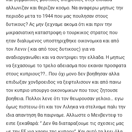
αλλωνιζαν και θεριζαν κοσμο. Να αναφερω μηπως την
περιοδο μετα το 1944 που μας πουλησαν στους
δυτικους? Ας μην ξεχναμε ακομα ότι και πριν την
μικρασιατικη καταστροφη ο τουρκικος στρατος που
ηταν διαλυμενος υποστηριχθηκε οικονομικα και από
τον Λενιν ( και από τους δυτικους) για να
αναδιοργανωθει και να συντριψει την ελλαδα. Η μηπως
να ξεχασουμε το τρελο αδειασμα που εκαναν προσφατα
στους κυπριους??.. Που όχι μονο δεν βοηθησαν αλλα
επιδωξαν χονδροειδος να ξεφτυλισουν και από πανω
τον κυπριο υπουργο οικονομικων που τους ζητουσε
βοηθεια. Πολλοι λενε ότι τον θεωρουσαν γελοιο… εγω
όμως πιστευω ότι και τον Λιληκα να στελναμε παλι την
ιδια απαντηση θα παιρναμε. Αλλωστε ο Μενβεντεφ το
ειπε ξεκαθαρά: ‘’ Δεν θα διαταραξουμε τις σχεσεις μας
με την ΕΕ για χαρην της κυπρου’’. Και αυτό τα λεει όλα.