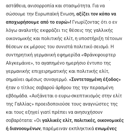
αστάθεια, ανισορροπία και στασιμότητα. Για να
σώσουμε την Ευρωπαϊκή Ενωση,
αξίζει τον κόπο να
αποχωρήσουμε από το ευρώ»!
Γνωρίζοντας ότι ο εν
λόγω αναλυτής εκφράζει τις θέσεις της γαλλικής
οικονομικής και πολιτικής ελίτ, η υποστήριξη τέτοιων
θέσεων εκ μέρους του συνιστά πολιτικό σεισμό. Η
συντηρητική γερμανική εφημερίδα «Φράνκφουρτερ
Αλγκεμάινε», το αγαπημένο ημερήσιο έντυπο της
γερμανικής επιχειρηματικής και πολιτικής ελίτ,
σημαίνει αμέσως συναγερμό.
«Συντεταγμένη έξοδος»
ήταν ο τίτλος σοβαρού άρθρου της την περασμένη
εβδομάδα. «Αυξάνεται ο ευρω-σκεπτικισμός στην ελίτ
της Γαλλίας» προειδοποιούσε τους αναγνώστες της
και τους εξηγεί γιατί πρέπει να ανησυχήσουν
σοβαρότατα: «Οι
γαλλικές ελίτ, πολιτικές, οικονομικές
ή διανοουμένων
, παρέμειναν εκπληκτικά
ενωμένες