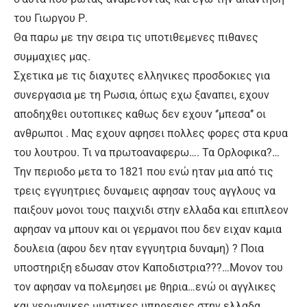
του Γιωργου Ρ.
Θα παρω με την σειρα τις υποτιθεμενες πιθανες
συμμαχιες μας.
Σχετικα με τις διαχυτες ελληνικες προσδοκιες για
συνεργασια με τη Ρωσια, όπως εχω ξαναπει, εχουν
αποδηχθει ουτοπικες καθως δεν εχουν ‘’μπεσα’’ οι
ανθρωποι . Μας εχουν αφησει πολλες φορες στα κρυα
του λουτρου. Τι να πρωτοαναφερω…. Τα Ορλοφικα?…
Την περιοδο μετα το 1821 που ενώ ηταν μια από τις
τρεις εγγυητριες δυναμεις αφησαν τους αγγλους να
παιξουν μονοι τους παιχνιδι στην ελλαδα και επιπλεον
αφησαν να μπουν και οι γερμανοι που δεν ειχαν καμια
δουλεια (αφου δεν ηταν εγγυητρια δυναμη) ? Ποια
υποστηριξη εδωσαν στον Καποδιστρια???…Μονον του
τον αφησαν να πολεμησει με θηρια…ενώ οι αγγλικες
και γερμανικες μυστικες υπηρεσιες στην ελλαδα