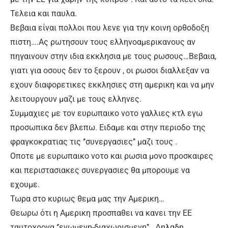
Τελεια και παυλα.
Βεβαια είναι πολλοι που λενε για την κοινη ορθοδοξη
πιστη….Ας ρωτησουν τους ελληνοαμερικανους αν
πηγαινουν στην ιδια εκκλησια με τους ρωσους…Βεβαια,
γιατι για οσους δεν το ξερουν , οι ρωσοι διαλλεξαν να
εχουν διαφορετικες εκκλησιες στη αμερικη και να μην
λειτουργουν μαζι με τους ελληνες.
Συμμαχιες με τον ευρωπαικο νοτο γαλλιες κτλ εγω
προσωπικα δεν βλεπω. Ειδαμε και στην περιοδο της
φραγκοκρατιας τις ‘’συνεργασιες’’ μαζι τους .
Οποτε με ευρωπαικο νοτο και ρωσια μονο προσκαιρες
και περιστασιακες συνεργασιες θα μπορουμε να
εχουμε.
Τωρα στο κυριως θεμα μας την Αμερικη…
Θεωρω ότι η Αμερικη προσπαθει να κανει την ΕΕ
ταυτοχρονα ‘’ενωμενη-διαχωρισμενη’’ . Δηλαδη