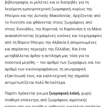
βιβλιογραφία, οι μελέτες και οι διατριβές για τη
λεγόμενη εμπειροτεχνική ζωγραφική, κυρίως της
Ηπείρου και της Δυτικής Μακεδονίας. Αρχίζοντας από
το Λινοτόπι και φθάνοντας στους ζωγράφους από
στους Χιονιάδες, την Κορυτσά, το Καρπενήσι ή τη Μάνη·
ανακαλύπτοντας ξεχασμένες εικόνες και τοιχογραφίες
από τη Βόρειο Ήπειρο, την Αλβανία ή απομονωμένες
και απρόσιτες περιοχές της Ελλάδας. Και έτσι
μεταβάλλεται άρδην η αντίληψή μας τόσο για τα
ποσοτικά μεγέθη, – τον αριθμό των ζωγράφων, και τον
αριθμό των εικονογραφήσεων, τη γεωγραφική
εξακτίνωσή τους, και καλλιτεχνική της σημασία
αντιμετωπίζεται πολύ θετικότερα.
Παρότι πρόκειται για μια
ζωγραφική λαϊκή
, χωρίς
σταθερό επίκεντρο, από ζωγράφους αγροτικής
καταγωγής και συνήθως ασθενούς εγκύκλιας παιδείας