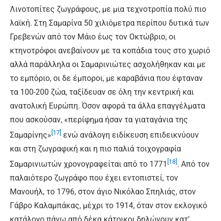
Λινοτοπίτες ζωγράφους, με μια τεχνοτροπία πολύ πιο
λαϊκή. Στη Σαμαρίνα 50 χιλιόμετρα περίπου δυτικά των
Γρεβενών από τον Μάιο έως τον Οκτώβριο, οι
κτηνοτρόφοι ανεβαίνουν με τα κοπάδια τους στο χωριό
αλλά παράλληλα οι Σαμαρινιώτες ασχολήθηκαν και με
το εμπόριο, οι δε έμποροι, με καραβάνια που έφταναν
τα 100-200 ζώα, ταξίδευαν σε όλη την κεντρική και
ανατολική Ευρώπη. Όσον αφορά τα άλλα επαγγέλματα
που ασκούσαν, «περίφημα ήσαν τα γιαταγάνια της
[17]
Σαμαρίνης»
ενώ ανάλογη ειδίκευση επιδεικνύουν
και στη ζωγραφική και η πιο παλιά τοιχογραφία
[18]
Σαμαρινιωτών χρονογραφείται από το 1771
. Από τον
παλαιότερο ζωγράφο που έχει εντοπιστεί, τον
Μανουήλ, το 1796, στον άγιο Νικόλαο Σπηλιάς, στον
Γάβρο Καλαμπάκας, μέχρι το 1914, όταν στον εκλογικό
κατάλογο πάνω από δέκα κάτοικοι δηλώνουν κατ’