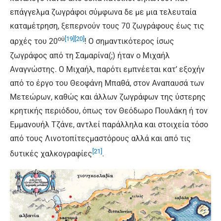
επάγγελμα ζωγράφοι σύμφωνα δε με μια τελευταία
καταμέτρηση, ξεπερνούν τους 70 ζωγράφους έως τις
ού
[19]
[20]
αρχές του 20
! Ο σημαντικότερος ίσως
ζωγράφος από τη Σαμαρίνα(;) ήταν ο Μιχαήλ
Αναγνώστης. Ο Μιχαήλ, παρότι εμπνέεται κατ’ εξοχήν
από το έργο του Θεοφάνη Μπαθά, στον Αναπαυσά των
Μετεώρων, καθώς και άλλων ζωγράφων της ύστερης
κρητικής περιόδου, όπως τον Θεόδωρο Πουλάκη ή τον
Εμμανουήλ Τζάνε, αντλεί παράλληλα και στοιχεία τόσο
από τους Λινοτοπίτεςμαστόρους αλλά και από τις
[21]
δυτικές χαλκογραφίες
.