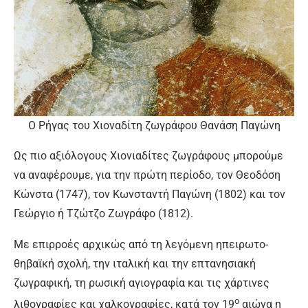
Ο Ρήγας του Χιοναδίτη ζωγράφου Θανάση Παγώνη
Ως πιο αξιόλογους Χιονιαδίτες ζωγράφους μπορούμε
να αναφέρουμε, για την πρώτη περίοδο, τον Θεοδόση
Κώνστα (1747), τον Κωνσταντή Παγώνη (1802) και τον
Γεώργιο ή Τζώτζο Ζωγράφο (1812).
Με επιρροές αρχικώς από τη λεγόμενη ηπειρωτο-
θηβαϊκή σχολή, την ιταλική και την επτανησιακή
ζωγραφική, τη ρωσική αγιογραφία και τις χάρτινες
ο
λιθογραφίες και χαλκογραφίες, κατά τον 19
αιώνα η