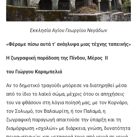
Εκκλησία Αγίου Γεωργίου Νεγάδων
«Φέραμε πίσω αυτά τ’ ανάγλυφα μιας τέχνης ταπεινής»
Η ζωγραφική παράδοση της Πίνδου, Μέρος ΙΙ
του Γιώργου Καραμπελιά
Αν το δημοτικό τραγούδι μπόρεσε να διατηρηθεί μέσα
από το ίδιο το λαϊκό σώμα, μέχρις ότου οι απηχήσεις
του να φθάσουν στη λόγια ποίησή μας, με τον Κορνάρο,
τον Σολωμό, τον Βαλαωρίτη, ή τον Παλαμά, η
ζωγραφική παραγωγή απαιτούσε την ύπαρξη και τη
διαμόρφωση «σχολών» με διάρκεια, γνώση, δυνατότητα
πειραματισμών, και μεταφορά τους από γενιά σε γενιά.