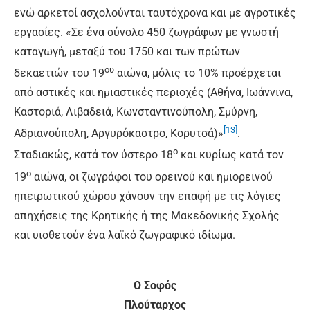
ενώ αρκετοί ασχολούνται ταυτόχρονα και με αγροτικές
εργασίες. «Σε ένα σύνολο 450 ζωγράφων με γνωστή
καταγωγή, μεταξύ του 1750 και των πρώτων
ου
δεκαετιών του 19
αιώνα, μόλις το 10% προέρχεται
από αστικές και ημιαστικές περιοχές (Αθήνα, Ιωάννινα,
Καστοριά, Λιβαδειά, Κωνσταντινούπολη, Σμύρνη,
[13]
Αδριανούπολη, Αργυρόκαστρο, Κορυτσά)»
.
ο
Σταδιακώς, κατά τον ύστερο 18
και κυρίως κατά τον
ο
19
αιώνα, οι ζωγράφοι του ορεινού και ημιορεινού
ηπειρωτικού χώρου χάνουν την επαφή με τις λόγιες
απηχήσεις της Κρητικής ή της Μακεδονικής Σχολής
και υιοθετούν ένα λαϊκό ζωγραφικό ιδίωμα.
Ο Σοφός
Πλούταρχος