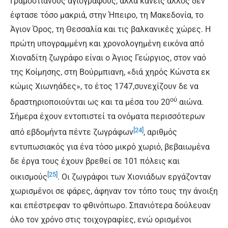
Γραμοστιανούς αγιογράφους, αλλά κανείς άλλος δεν
έφτασε τόσο μακριά, στην Ήπειρο, τη Μακεδονία, το
Άγιον Όρος, τη Θεσσαλία και τις βαλκανικές χώρες. Η
πρώτη υπογραμμένη και χρονολογημένη εικόνα από
Χιοναδίτη ζωγράφο είναι ο Άγιος Γεώργιος, στον ναό
της Κοίμησης, στη Βούρμπιανη, «διά χηρός Κώνστα εκ
κώμις Χιωνηάδες», το έτος 1747,συνεχίζουν δε να
ού
δραστηριοποιούνται ως και τα μέσα του 20
αιώνα.
Σήμερα έχουν εντοπιστεί τα ονόματα περισσότερων
[24]
από εβδομήντα πέντε ζωγράφων
, αριθμός
εντυπωσιακός για ένα τόσο μικρό χωριό, βεβαιωμένα
δε έργα τους έχουν βρεθεί σε 101 πόλεις και
[25]
οικισμούς
. Οι ζωγράφοι των Χιονιάδων εργάζονταν
χωρισμένοι σε φάρες, άφηναν τον τόπο τους την άνοιξη
και επέστρεφαν το φθινόπωρο. Σπανιότερα δούλευαν
όλο τον χρόνο στις τοιχογραφίες, ενώ ορισμένοι