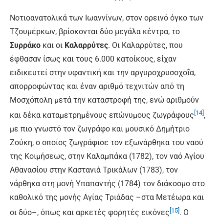
Νοτιοανατολικά των Ιωαννίνων, στον ορεινό όγκο των
Τζουμέρκων, βρίσκονται δύο μεγάλα κέντρα, το
Συρράκο
και οι
Καλαρρύτες
. Οι Καλαρρύτες, που
έφθασαν ίσως και τους 6.000 κατοίκους, είχαν
ειδικευτεί στην υφαντική και την αργυροχρυσοχοΐα,
απορροφώντας και έναν αριθμό τεχνιτών από τη
Μοσχόπολη μετά την καταστροφή της, ενώ αριθμούν
[14]
και δέκα καταμετρημένους επώνυμους ζωγράφους
,
με πιο γνωστό τον ζωγράφο και μουσικό Δημήτριο
Ζούκη, ο οποίος ζωγράφισε τον εξωνάρθηκα του ναού
της Κοιμήσεως, στην Καλαμπάκα (1782), τον ναό Αγίου
Αθανασίου στην Καστανιά Τρικάλων (1783), τον
νάρθηκα στη μονή Υπαπαντής (1784) τον διάκοσμο στο
καθολικό της μονής Αγίας Τριάδας –στα Μετέωρα και
[15]
οι δύο–, όπως και αρκετές φορητές εικόνες
. Ο