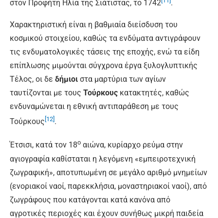
[11]
στον Προφήτη Ηλία της Σιάτιστας, το 1742
.
Χαρακτηριστική είναι η βαθμιαία διείσδυση του
κοσμικού στοιχείου, καθώς τα ενδύματα αντιγράφουν
τις ενδυματολογικές τάσεις της εποχής, ενώ τα είδη
επίπλωσης μιμούνται σύγχρονα έργα ξυλογλυπτικής
Τέλος, οι δε
δήμιοι
στα μαρτύρια των αγίων
ταυτίζονται με τους
Τούρκους
κατακτητές, καθώς
ενδυναμώνεται η εθνική αντιπαράθεση με τους
[12]
Τούρκους
.
ο
Έτσισι, κατά τον 18
αιώνα, κυρίαρχο ρεύμα στην
αγιογραφία καθίσταται η λεγόμενη «εμπειροτεχνική
ζωγραφική», αποτυπωμένη σε μεγάλο αριθμό μνημείων
(ενοριακοί ναοί, παρεκκλήσια, μοναστηριακοί ναοί), από
ζωγράφους που κατάγονται κατά κανόνα από
αγροτικές περιοχές και έχουν συνήθως μικρή παιδεία