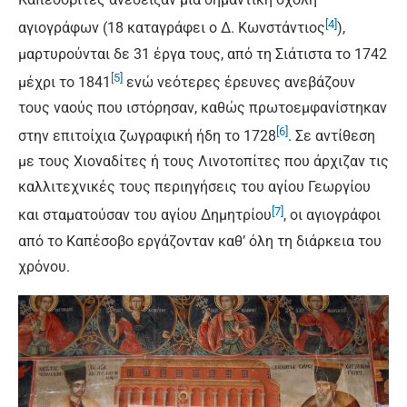
[4]
αγιογράφων (18 καταγράφει ο Δ. Κωνστάντιος
),
μαρτυρούνται δε 31 έργα τους, από τη Σιάτιστα το 1742
[5]
μέχρι το 1841
ενώ νεότερες έρευνες ανεβάζουν
τους ναούς που ιστόρησαν, καθώς πρωτοεμφανίστηκαν
[6]
στην επιτοίχια ζωγραφική ήδη το 1728
. Σε αντίθεση
με τους Χιοναδίτες ή τους Λινοτοπίτες που άρχιζαν τις
καλλιτεχνικές τους περιηγήσεις του αγίου Γεωργίου
[7]
και σταματούσαν του αγίου Δημητρίου
, οι αγιογράφοι
από το Καπέσοβο εργάζονταν καθ’ όλη τη διάρκεια του
χρόνου.