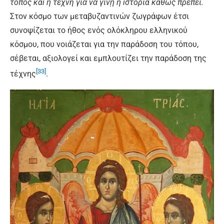
τόπος καὶ ἡ τέχνη γιὰ νὰ γίνῃ ἡ ἱστορία καθώς πρέπει.
Στον κόσμο των μεταβυζαντινών ζωγράφων έτσι
συνοψίζεται το ήθος ενός ολόκληρου ελληνικού
κόσμου, που νοιάζεται για την παράδοση του τόπου,
σέβεται, αξιολογεί και εμπλουτίζει την παράδοση της
[33]
τέχνης
.