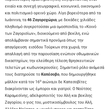
ενιαίο και συνεχή γεωγραφικό, κοινωνικό, οικονομικό
και πολιτισμικό ορεινό χώρο. Λίγο βορειότερα από τα
Ιωάννινα, τα
46 Ζαγοροχώρια
, με δεκάδες χιλιάδες
πληθυσμό συγκροτούσαν μια ομοσπονδία, το «Κοινό
των Ζαγορισίων», διοικούμενο από βεκίλη, ενώ
απολάμβαναν σημαντικά προνόμια όπως την
απαγόρευση εισόδου Τούρκων στα χωριά, την
απαλλαγή από την παρουσίαση ενώπιον οθωμανικών
δικαστηρίων, την ελεύθερη τέλεση θρησκευτικών
τελετών με κωδωνοκρουσίες. Σημαντικό ρόλο ανάμεσά
τους διατηρούσε το
Καπέσοβο
, που δημιουργήθηκε
ο
μάλλον κατά τον 16
αιώνα,οι δε Καπεσοβίτες
διακρίνονταν ως έμποροι και γιατροί: Ο Νούτσος
Καραμεσίνης, αδελφοποιτός του Αλή και βεκίλης
Ζαγορίου, ο γιος του, μυστικοσύμβουλος του Αλή,