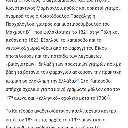
Αλέξης Νούτσος, ο μεγαλέμπορος και τραπεζίτης
Κωνσταντίνος Μαρίνογλου, καθώς και αρκετοί γιατροί,
ανάμεσά τους ο Χριστόδουλος Πασχάλης ή
Πασχάλογλου, γιατρός και μυστικοσύμβουλος του
Μαχμούτ Β΄– που φυλακίστηκε το 1821 στην Πόλη και
πέθανε το 1823. Εξάλλου, το Καπέσοβο και τα
γειτονικά χωριά γύρω από το φαράγγι του Βίκου
αποτελούσαν και την πατρίδα των λεγόμενων
«βικογιατρών», δηλαδή των πρακτικών γιατρών που με
βάση τα βοτάνια του φαραγγιού ασκούσαν την πρακτική
[2]
ιατρική σε ολόκληρη την Ελλάδα,
. Στο Καπέσοβο
υπήρχε σχολείο για τα κοινά γράμματα μάλλον από τον
ο
[3]
17
αιώνα και, «ελληνικό» σχολείο μετά το 1780
.
Το Καπέσοβο αναδεικνύεται σε καλλιτεχνικό κέντρο
ο
ου
κατά τον 18
και τις αρχές του 19
αιώνα και οι
Καπεσοβίτες ανέδειξαν μια σημαντική σχολή