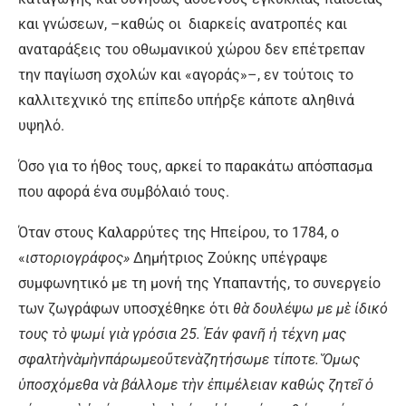
και γνώσεων, –καθώς οι διαρκείς ανατροπές και
αναταράξεις του οθωμανικού χώρου δεν επέτρεπαν
την παγίωση σχολών και «αγοράς»–, εν τούτοις το
καλλιτεχνικό της επίπεδο υπήρξε κάποτε αληθινά
υψηλό.
Όσο για το ήθος τους, αρκεί το παρακάτω απόσπασμα
που αφορά ένα συμβόλαιό τους.
Όταν στους Καλαρρύτες της Ηπείρου, το 1784, ο
«
ιστοριογράφος»
Δημήτριος Ζούκης υπέγραψε
συμφωνητικό με τη μονή της Υπαπαντής, το συνεργείο
των ζωγράφων υποσχέθηκε ότι
θὰ δουλέψω με μὲ ίδικό
τους τὸ ψωμί γιὰ γρόσια 25. Έάν φανῆ ἡ τέχνη μας
σφαλτὴνὰμὴνπάρωμεοὔτενὰζητήσωμε τίποτε. Ὅμως
ὑποσχόμεθα νὰ βάλλομε τὴν ἐπιμέλειαν καθώς ζητεῖ ὁ