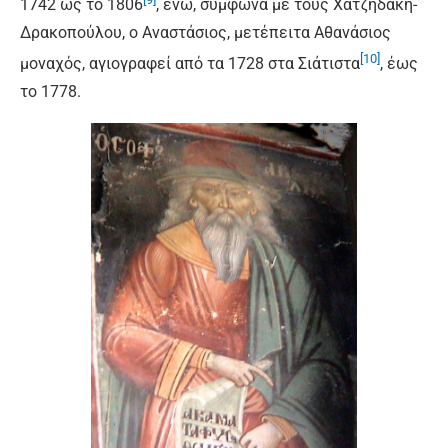
1742 ως το 1806
, ενώ, σύμφωνα με τους Χατζηδάκη-
Δρακοπούλου, ο Αναστάσιος, μετέπειτα Αθανάσιος
[10]
μοναχός, αγιογραφεί από τα 1728 στα Σιάτιστα
, έως
το 1778.