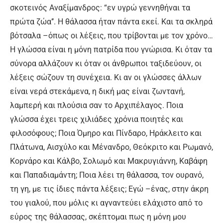
σκοτεινός Αναξίμανδρος: “εν υγρώ γεννηθήναι τα
πρώτα ζώα’’. Η θάλασσα ήταν πάντα εκεί. Και τα σκληρά
βότσαλα –όπως οι λέξεις, που τρίβονται με τον χρόνο…
Η γλώσσα είναι η μόνη πατρίδα που γνώρισα. Κι όταν τα
σύνορα αλλάζουν κι όταν οι άνθρωποι ταξιδεύουν, οι
λέξεις σώζουν τη συνέχεια. Κι αν οι γλώσσες άλλων
είναι νερά στεκάμενα, η δική μας είναι ζωντανή,
λαμπερή και πλούσια σαν το Αρχιπέλαγος. Ποια
γλώσσα έχει τρεις χιλιάδες χρόνια ποιητές και
φιλοσόφους; Ποια Όμηρο και Πίνδαρο, Ηράκλειτο και
Πλάτωνα, Αισχύλο και Μένανδρο, Θεόκριτο και Ρωμανό,
Κορνάρο και Κάλβο, Σολωμό και Μακρυγιάννη, Καβάφη
και Παπαδιαμάντη; Ποια λέει τη θάλασσα, τον ουρανό,
τη γη, με τις ίδιες πάντα λέξεις; Εγώ –ένας, στην άκρη
του γιαλού, που μόλις κι αγναντεύει ελάχιστο από το
εύρος της θάλασσας, σκέπτομαι πως η μόνη μου