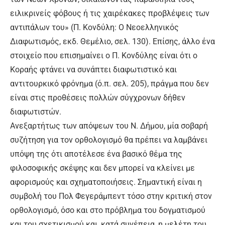
ειλικρινείς φόβους ή τις χαιρέκακες προβλέψεις των
αντιπάλων του» (Π. Κονδύλη: Ο Νεοελληνικός
Διαφωτισμός, εκδ. Θεμέλιο, σελ. 130). Επίσης, άλλο ένα
στοιχείο που επισημαίνει ο Π. Κονδύλης είναι ότι ο
Κοραής φτάνει να συνάπτει διαφωτιστικό και
αντιτουρκικό φρόνημα (ό.π. σελ. 205), πράγμα που δεν
είναι στις προθέσεις πολλών σύγχρονων δήθεν
διαφωτιστών.
Ανεξαρτήτως των απόψεων του Ν. Δήμου, μία σοβαρή
συζήτηση για τον ορθολογισμό θα πρέπει να λαμβάνει
υπόψη της ότι αποτέλεσε ένα βασικό θέμα της
φιλοσοφικής σκέψης και δεν μπορεί να κλείνει με
αφορισμούς και σχηματοποιήσεις. Σημαντική είναι η
συμβολή του Πολ Φεγεράμπεντ τόσο στην κριτική στον
ορθολογισμό, όσο και στο πρόβλημα του δογματισμού
και του σχετικισμού και, κατά συνέπεια, η μελέτη του