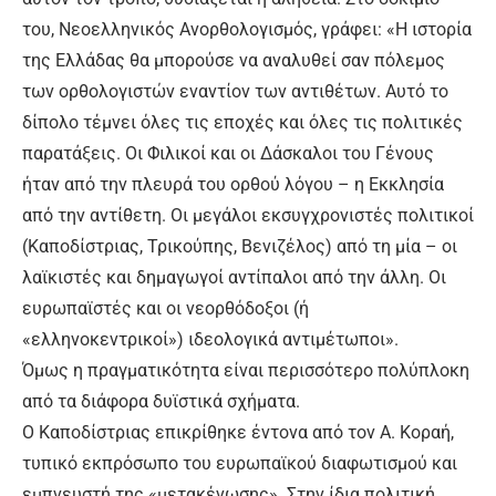
του, Νεοελληνικός Ανορθολογισμός, γράφει: «Η ιστορία
της Ελλάδας θα μπορούσε να αναλυθεί σαν πόλεμος
των ορθολογιστών εναντίον των αντιθέτων. Αυτό το
δίπολο τέμνει όλες τις εποχές και όλες τις πολιτικές
παρατάξεις. Οι Φιλικοί και οι Δάσκαλοι του Γένους
ήταν από την πλευρά του ορθού λόγου – η Εκκλησία
από την αντίθετη. Οι μεγάλοι εκσυγχρονιστές πολιτικοί
(Καποδίστριας, Τρικούπης, Βενιζέλος) από τη μία – οι
λαϊκιστές και δημαγωγοί αντίπαλοι από την άλλη. Οι
ευρωπαϊστές και οι νεορθόδοξοι (ή
«ελληνοκεντρικοί») ιδεολογικά αντιμέτωποι».
Όμως η πραγματικότητα είναι περισσότερο πολύπλοκη
από τα διάφορα δυϊστικά σχήματα.
Ο Καποδίστριας επικρίθηκε έντονα από τον Α. Κοραή,
τυπικό εκπρόσωπο του ευρωπαϊκού διαφωτισμού και
εμπνευστή της «μετακένωσης». Στην ίδια πολιτική