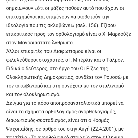
σημειώνουν «ότι οι μάζες ποθούν αυτό που έχουν οι
επιτυχημένοι και επιμένουν να υιοθετούν την
ιδεολογία που τις σκλαβώνει» (σελ. 156). Εξίσου
επικριτικός προς τον ορθολογισμό είναι ο Χ. Μαρκούζε
στον Μονοδιάστατο Άνθρωπο.
Άλλοι επικριτές του Διαφωτισμού είναι οι
φιλελεύθεροι στοχαστές, ο Ι. Μπέρλιν και ο Τάλμον.
Ειδικά ο δεύτερος, στο έργο του Οι Ρίζες της
Ολοκληρωτικής Δημοκρατίας, συνδέει τον Ρουσσώ με
τον ιακωβινισμό και στη συνέχεια με τον σταλινισμό
και τον ολοκληρωτισμό.
Δείγμα για το πόσο αποπροσανατολιστικά μπορεί να
είναι τα σχήματα ορθολογισμός-ανορθολογισμός,
διαφωτισμός-σκοταδισμός, είναι ότι ο Κοσμάς
Ψυχοπαίδης, σε άρθρο του στην Αυγή (22.4.2001), με
τον τίτλο «Το ανορθολογικό στοιχείο στην ελληνική