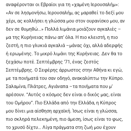
αναφέρονταν οι Εβραίοι για τη «χαμένη Ιερουσαλήμ»:
«Αν σε λησμονήσω, Ιερουσαλήμ, ας μαραθεί το δεξί μου
χέρι, ας κολλήσει η γλώσσα μου στον ουρανίσκο μου, αν
δεν σε θυμηθώ…» Πολλά λιμάνια μοιάζουν αγκαλιές –
μα της Κυρήνειας πάνω απ’ όλα. Η πιο κλειστή, η πιο
ζεστή, η πιο γλυκιά αγκαλιά –μάνας όχι, αλλά αδερφής
ή ερωμένης. Το μικρό λιμάνι της Κυρήνειας. Δεν θα το
ξεχάσω ποτέ. Σεπτέμβρης ’71, ένας ζεστός
Σεπτέμβρης. Ο Σεφέρης άρρωστος στην Αθήνα κι εγώ,
με τα ποιήματά του σαν οδηγό, ανακαλύπτω την Κύπρο.
Σαλαμίνα, Πλάτρες, Αγιάναπα –τα ποιήματα που μ’
αρέσουν. “Αυτός ο κόσμος δεν είναι ο δικός μας, είναι
του Ομήρου”. Πιο Ελλάδα από την Ελλάδα, η Κύπρος
μου δίνει μια αίσθηση αρχαϊκή. Ίσως είναι η γλώσσα,
πιο σκληρά πελεκημένη, πιο άμεση, ίσως είναι το φως,
το χρυσό δίχτυ… Λίγα πράγματα στη ζωή μου έχουν