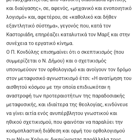
και διαύγασης», σε, αφενός, «μηχανικό και ενοποιητικό
λογισμό» και, αφετέρου, σε «καθολικό και δήθεν
εξαντλητικό σύστημα», γεγονός που, κατά τον
Καστοριάδη, επηρέαζει καταλυτικά τον Μαρξ και στην
συνέχεια το εργατικό κίνημα.
Ο Π. Κονδύλης επισημαίνει ότι ο σκεπτικισμός (που
συμμερίζεται ο Ν. Δήμου) και ο σχετικισμός
υπονομεύουν τον ορθολογισμό και ανοίγουν τον δρόμο
στον μεταφυσικό αγνωστικισμό έτσι: «Η ανατίμηση του
αισθητού κόσμου με την οποία επιδιωκόταν η
αναστροφή των προτεραιοτήτων της παραδοσιακής
μεταφυσικής, και ιδιαίτερα της θεολογίας, κινδύνευε
να γίνει αιτία ενός ανυπέρβλητου γνωστικού και
ηθικού σχετικισμού, που φαινόταν να παραλύει την
κοσμοπλαστική διάθεση και ορμή του ορθολογισμού
των Νέων Χρόνων, δικαιώνοντας παράλληλα τους