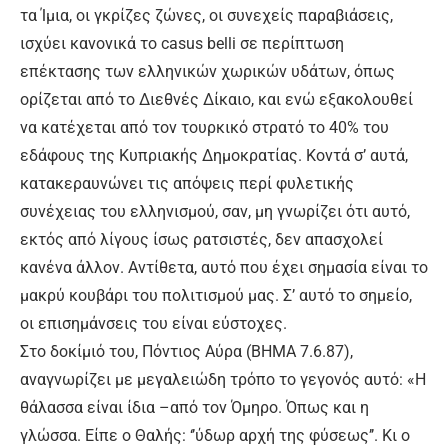
τα Ίμια, οι γκρίζες ζώνες, οι συνεχείς παραβιάσεις,
ισχύει κανονικά το casus belli σε περίπτωση
επέκτασης των ελληνικών χωρικών υδάτων, όπως
ορίζεται από το Διεθνές Δίκαιο, και ενώ εξακολουθεί
να κατέχεται από τον τουρκικό στρατό το 40% του
εδάφους της Κυπριακής Δημοκρατίας. Κοντά σ’ αυτά,
κατακεραυνώνει τις απόψεις περί φυλετικής
συνέχειας του ελληνισμού, σαν, μη γνωρίζει ότι αυτό,
εκτός από λίγους ίσως ρατσιστές, δεν απασχολεί
κανένα άλλον. Αντίθετα, αυτό που έχει σημασία είναι το
μακρύ κουβάρι του πολιτισμού μας. Σ’ αυτό το σημείο,
οι επισημάνσεις του είναι εύστοχες.
Στο δοκίμιό του, Πόντιος Αύρα (ΒΗΜΑ 7.6.87),
αναγνωρίζει με μεγαλειώδη τρόπο το γεγονός αυτό: «Η
θάλασσα είναι ίδια –από τον Όμηρο. Όπως και η
γλώσσα. Είπε ο Θαλής: ‘’ύδωρ αρχή της φύσεως’’. Κι ο