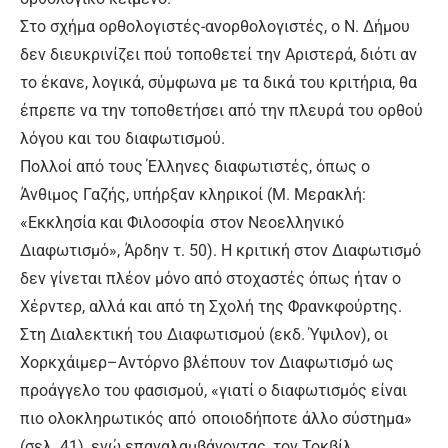
Στο σχήμα ορθολογιστές-ανορθολογιστές, ο Ν. Δήμου
δεν διευκρινίζει πού τοποθετεί την Αριστερά, διότι αν
το έκανε, λογικά, σύμφωνα με τα δικά του κριτήρια, θα
έπρεπε να την τοποθετήσει από την πλευρά του ορθού
λόγου και του διαφωτισμού.
Πολλοί από τους Έλληνες διαφωτιστές, όπως ο
Άνθιμος Γαζής, υπήρξαν κληρικοί (Μ. Μερακλή:
«Εκκλησία και Φιλοσοφία στον Νεοελληνικό
Διαφωτισμό», Άρδην τ. 50). Η κριτική στον Διαφωτισμό
δεν γίνεται πλέον μόνο από στοχαστές όπως ήταν ο
Χέρντερ, αλλά και από τη Σχολή της Φρανκφούρτης.
Στη Διαλεκτική του Διαφωτισμού (εκδ. Ύψιλον), οι
Χορκχάιμερ–Αντόρνο βλέπουν τον Διαφωτισμό ως
προάγγελο του φασισμού, «γιατί ο διαφωτισμός είναι
πιο ολοκληρωτικός από οποιοδήποτε άλλο σύστημα»
(σελ. 41), ενώ επαναλαμβάνοντας, τον Τοκβίλ,