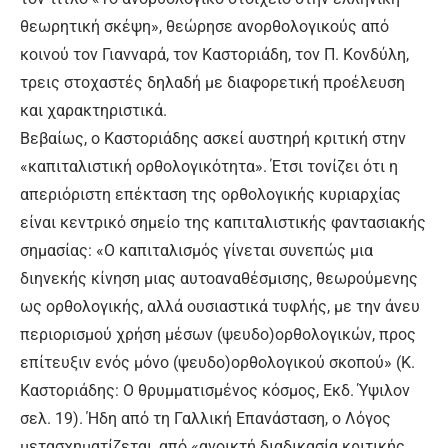
θεωρητική σκέψη», θεώρησε ανορθολογικούς από
κοινού τον Γιανναρά, τον Καστοριάδη, τον Π. Κονδύλη,
τρεις στοχαστές δηλαδή με διαφορετική προέλευση
και χαρακτηριστικά.
Βεβαίως, ο Καστοριάδης ασκεί αυστηρή κριτική στην
«καπιταλιστική ορθολογικότητα». Έτσι τονίζει ότι η
απεριόριστη επέκταση της ορθολογικής κυριαρχίας
είναι κεντρικό σημείο της καπιταλιστικής φαντασιακής
σημασίας: «Ο καπιταλισμός γίνεται συνεπώς μια
διηνεκής κίνηση μιας αυτοαναθέσμισης, θεωρούμενης
ως ορθολογικής, αλλά ουσιαστικά τυφλής, με την άνευ
περιορισμού χρήση μέσων (ψευδο)ορθολογικών, προς
επίτευξιν ενός μόνο (ψευδο)ορθολογικού σκοπού» (Κ.
Καστοριάδης: Ο θρυμματισμένος κόσμος, Εκδ. Ύψιλον
σελ. 19). Ήδη από τη Γαλλική Επανάσταση, ο Λόγος
μετασχηματίζεται, από «ανοικτή διαδικασία κριτικής