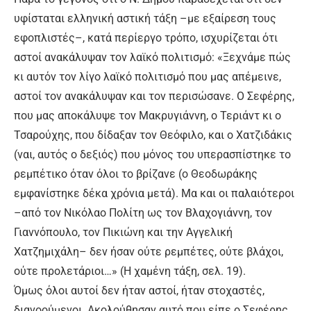
υφίσταται ελληνική αστική τάξη –με εξαίρεση τους
εφοπλιστές–, κατά περίεργο τρόπο, ισχυρίζεται ότι
αστοί ανακάλυψαν τον λαϊκό πολιτισμό: «Ξεχνάμε πώς
κι αυτόν τον λίγο λαϊκό πολιτισμό που μας απέμεινε,
αστοί τον ανακάλυψαν και τον περισώσανε. Ο Σεφέρης,
που μας αποκάλυψε τον Μακρυγιάννη, ο Τεριάντ κι ο
Τσαρούχης, που δίδαξαν τον Θεόφιλο, και ο Χατζιδάκις
(ναι, αυτός ο δεξιός) που μόνος του υπερασπίστηκε το
ρεμπέτικο όταν όλοι το βρίζανε (ο Θεοδωράκης
εμφανίστηκε δέκα χρόνια μετά). Μα και οι παλαιότεροι
–από τον Νικόλαο Πολίτη ως τον Βλαχογιάννη, τον
Γιαννόπουλο, τον Πικιώνη και την Αγγελική
Χατζημιχάλη– δεν ήσαν ούτε ρεμπέτες, ούτε βλάχοι,
ούτε προλετάριοι…» (Η χαμένη τάξη, σελ. 19).
Όμως όλοι αυτοί δεν ήταν αστοί, ήταν στοχαστές,
διανοούμενοι. Ακολούθησαν αυτό που είπε ο Σεφέρης