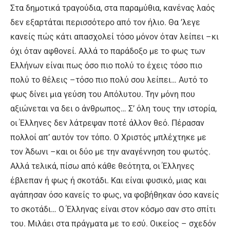
Στα δημοτικά τραγούδια, στα παραμύθια, κανένας λαός
δεν εξαρτάται περισσότερο από τον ήλιο. Θα ’λεγε
κανείς πώς κάτι απασχολεί τόσο μόνον όταν λείπει –κι
όχι όταν αφθονεί. Αλλά το παράδοξο με το φως των
Ελλήνων είναι πως όσο πιο πολύ το έχεις τόσο πιο
πολύ το θέλεις –τόσο πιο πολύ σου λείπει… Αυτό το
φως δίνει μια γεύση του Απόλυτου. Την μόνη που
αξιώνεται να δει ο άνθρωπος… Σ’ όλη τους την ιστορία,
οι Έλληνες δεν λάτρεψαν ποτέ άλλον θεό. Πέρασαν
πολλοί απ’ αυτόν τον τόπο. Ο Χριστός μπλέχτηκε με
τον Άδωνι –και οι δύο με την αναγέννηση του φωτός.
Αλλά τελικά, πίσω από κάθε θεότητα, οι Έλληνες
έβλεπαν ή φως ή σκοτάδι. Και είναι φυσικό, μιας και
αγάπησαν όσο κανείς το φως, να φοβήθηκαν όσο κανείς
το σκοτάδι… Ο Έλληνας είναι στον κόσμο σαν στο σπίτι
του. Μιλάει στα πράγματα με το εσύ. Οικείος – σχεδόν