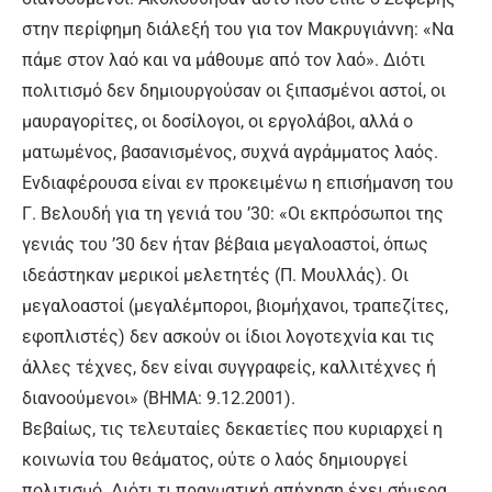
στην περίφημη διάλεξή του για τον Μακρυγιάννη: «Να
πάμε στον λαό και να μάθουμε από τον λαό». Διότι
πολιτισμό δεν δημιουργούσαν οι ξιπασμένοι αστοί, οι
μαυραγορίτες, οι δοσίλογοι, οι εργολάβοι, αλλά ο
ματωμένος, βασανισμένος, συχνά αγράμματος λαός.
Ενδιαφέρουσα είναι εν προκειμένω η επισήμανση του
Γ. Βελουδή για τη γενιά του ’30: «Οι εκπρόσωποι της
γενιάς του ’30 δεν ήταν βέβαια μεγαλοαστοί, όπως
ιδεάστηκαν μερικοί μελετητές (Π. Μουλλάς). Οι
μεγαλοαστοί (μεγαλέμποροι, βιομήχανοι, τραπεζίτες,
εφοπλιστές) δεν ασκούν οι ίδιοι λογοτεχνία και τις
άλλες τέχνες, δεν είναι συγγραφείς, καλλιτέχνες ή
διανοούμενοι» (ΒΗΜΑ: 9.12.2001).
Βεβαίως, τις τελευταίες δεκαετίες που κυριαρχεί η
κοινωνία του θεάματος, ούτε ο λαός δημιουργεί
πολιτισμό. Διότι τι πραγματική απήχηση έχει σήμερα