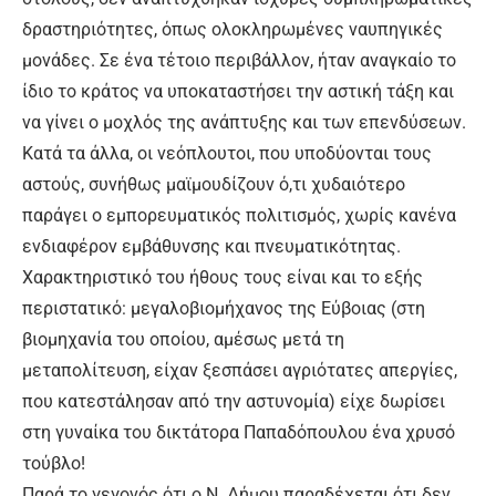
δραστηριότητες, όπως ολοκληρωμένες ναυπηγικές
μονάδες. Σε ένα τέτοιο περιβάλλον, ήταν αναγκαίο το
ίδιο το κράτος να υποκαταστήσει την αστική τάξη και
να γίνει ο μοχλός της ανάπτυξης και των επενδύσεων.
Κατά τα άλλα, οι νεόπλουτοι, που υποδύονται τους
αστούς, συνήθως μαϊμουδίζουν ό,τι χυδαιότερο
παράγει ο εμπορευματικός πολιτισμός, χωρίς κανένα
ενδιαφέρον εμβάθυνσης και πνευματικότητας.
Χαρακτηριστικό του ήθους τους είναι και το εξής
περιστατικό: μεγαλοβιομήχανος της Εύβοιας (στη
βιομηχανία του οποίου, αμέσως μετά τη
μεταπολίτευση, είχαν ξεσπάσει αγριότατες απεργίες,
που κατεστάλησαν από την αστυνομία) είχε δωρίσει
στη γυναίκα του δικτάτορα Παπαδόπουλου ένα χρυσό
τούβλο!
Παρά το γεγονός ότι ο Ν. Δήμου παραδέχεται ότι δεν