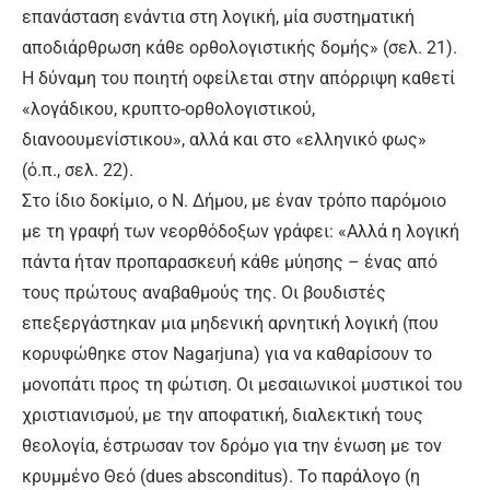
επανάσταση ενάντια στη λογική, μία συστηματική
αποδιάρθρωση κάθε ορθολογιστικής δομής» (σελ. 21).
Η δύναμη του ποιητή οφείλεται στην απόρριψη καθετί
«λογάδικου, κρυπτο-ορθολογιστικού,
διανοουμενίστικου», αλλά και στο «ελληνικό φως»
(ό.π., σελ. 22).
Στο ίδιο δοκίμιο, ο Ν. Δήμου, με έναν τρόπο παρόμοιο
με τη γραφή των νεορθόδοξων γράφει: «Αλλά η λογική
πάντα ήταν προπαρασκευή κάθε μύησης – ένας από
τους πρώτους αναβαθμούς της. Οι βουδιστές
επεξεργάστηκαν μια μηδενική αρνητική λογική (που
κορυφώθηκε στον Nagarjuna) για να καθαρίσουν το
μονοπάτι προς τη φώτιση. Οι μεσαιωνικοί μυστικοί του
χριστιανισμού, με την αποφατική, διαλεκτική τους
θεολογία, έστρωσαν τον δρόμο για την ένωση με τον
κρυμμένο Θεό (dues absconditus). Το παράλογο (η