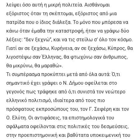
λείψει όσο αυτή η μικρή πολιτεία. Αισθάνομαι
εξόριστος όταν τη σκέπτομαι, εξόριστος από μια
πατρίδα που ο ίδιος διάλεξα. Το μόνο που μπόρεσα να
κάνω όταν έμαθα την καταστροφή, ήταν να γράψω δύο
λέξεις: “δεν ξεχνώ’’, και να τις στείλω σ’ όλο τον κόσμο.
Γιατί αν σε ξεχάσω, Κυρήνεια, αν σε ξεχάσω, Κύπρος, θα
λιγοστέψω σαν Έλληνας, θα φτωχύνω σαν άνθρωπος,
θα μικρύνω, θα μαραθώ».
Τι συμπέρασμα προκύπτει μετά από όλα αυτά: Ό,τι
σημαντικό έχει γράψει ο Ν. Δήμου οφείλεται στο
γεγονός πως τράφηκε από ό,τι συνιστά τον νεώτερο
ελληνικό πολιτισμό, ιδιαίτερα από τους πιο
πρόσφατους εκπροσώπους του, τον Γ. Σεφέρη και τον
Ο. Ελύτη. Οι αντιφάσεις, τα επιστημολογικά του
σφάλματα οφείλονται στις πολιτικές του δεσμεύσεις,
στην προεπιστημονική και βαθύτατα υποκειμενική του