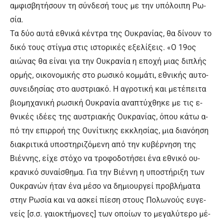
αμ­φι­σβη­τή­σουν τη σύν­δε­σή τους με την υ­πό­λοι­πη Ρω­
σί­α.
Τα δύ­ο αυ­τά ε­θνι­κά κέ­ντρα της Ου­κρα­νί­ας, θα δί­νουν το
δι­κό τους στίγ­μα στις ι­στο­ρι­κές ε­ξε­λί­ξεις. «Ο 19ος
αιώ­νας θα εί­ναι για την Ου­κρα­νί­α η ε­πο­χή μιας δι­πλής
ορ­μής, οι­κο­νο­μι­κής στο ρω­σι­κό κομ­μά­τι, ε­θνι­κής αυ­το­
συ­νει­δη­σί­ας στο αυ­στρια­κό. Η α­γρο­τι­κή και με­τέ­πει­τα
βιο­μη­χα­νι­κή ρω­σι­κή Ου­κρα­νί­α α­να­πτύ­χθη­κε με τις ε­
θνι­κές ι­δέ­ες της αυ­στρια­κής Ου­κρα­νί­ας, ό­που κά­τω α­
πό την ε­πιρ­ρο­ή της Ου­νί­τι­κης εκ­κλη­σί­ας, μια δια­νό­η­ση
δια­κρι­τι­κά υ­πο­στη­ρι­ζό­με­νη α­πό την κυ­βέρ­νη­ση της
Βιέν­νης, εί­χε στό­χο να τρο­φο­δο­τή­σει έ­να ε­θνι­κό ου­
κρα­νι­κό συ­ναί­σθη­μα. Για την Βιέν­νη η υ­πο­στή­ρι­ξη των
Ου­κρα­νών ή­ταν έ­να μέ­σο να δη­μιουρ­γεί προ­βλή­μα­τα
στην Ρω­σί­α και να α­σκεί πί­ε­ση στους Πο­λω­νούς ευ­γε­
νείς [σ.σ. γαιο­κτή­μο­νες] των οποίων το με­γα­λύ­τε­ρο μέ­