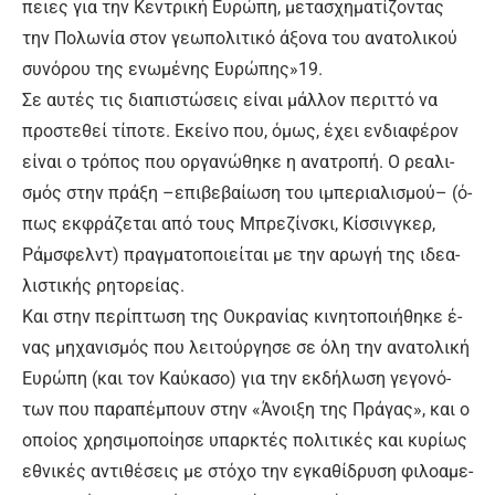
πειες για την Κε­ντρι­κή Ευ­ρώ­πη, με­τα­σχη­μα­τί­ζο­ντας
την Πο­λω­νί­α στον γε­ω­πο­λι­τι­κό ά­ξο­να του α­να­το­λι­κού
συ­νό­ρου της ε­νω­μέ­νης Ευ­ρώ­πης»19.
Σε αυ­τές τις δια­πι­στώ­σεις εί­ναι μάλ­λον πε­ριτ­τό να
προ­στε­θεί τί­πο­τε. Ε­κεί­νο που, ό­μως, έ­χει εν­δια­φέ­ρον
εί­ναι ο τρό­πος που ορ­γα­νώ­θη­κε η α­να­τρο­πή. Ο ρε­α­λι­
σμός στην πρά­ξη –ε­πι­βε­βαί­ω­ση του ι­μπε­ρια­λι­σμού– (ό­
πως εκ­φρά­ζε­ται α­πό τους Μπρεζίνσκι, Κίσ­σιν­γκερ,
Ράμ­σφελ­ντ) πραγ­μα­το­ποιεί­ται με την α­ρω­γή της ι­δε­α­
λι­στι­κής ρη­το­ρεί­ας.
Και στην πε­ρί­πτω­ση της Ου­κρα­νί­ας κι­νη­το­ποι­ή­θη­κε έ­
νας μη­χα­νι­σμός που λει­τούρ­γη­σε σε ό­λη την α­να­το­λι­κή
Ευ­ρώ­πη (και τον Καύ­κα­σο) για την εκ­δή­λω­ση γε­γο­νό­
των που πα­ρα­πέ­μπουν στην «Ά­νοι­ξη της Πρά­γας», και ο
ο­ποί­ος χρη­σι­μο­ποί­η­σε υ­παρ­κτές πο­λι­τι­κές και κυ­ρί­ως
ε­θνι­κές α­ντι­θέ­σεις με στό­χο την ε­γκα­θί­δρυ­ση φι­λο­α­με­