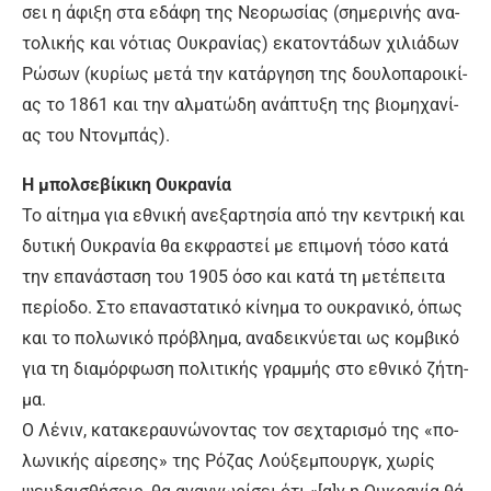
σει η ά­φι­ξη στα ε­δά­φη της Νε­ο­ρωσ­ί­ας (ση­με­ρι­νής α­να­
το­λι­κής και νό­τιας Ου­κρα­νί­ας) ε­κα­το­ντά­δων χι­λιά­δων
Ρώ­σων (κυ­ρί­ως με­τά την κα­τάρ­γη­ση της δου­λο­πα­ροι­κί­
ας το 1861 και την αλ­μα­τώ­δη α­νά­πτυ­ξη της βιο­μη­χα­νί­
ας του Ντον­μπάς).
Η μπολ­σε­βί­κι­κη Ου­κρα­νί­α
Το αί­τη­μα για ε­θνι­κή α­νε­ξαρ­τη­σί­α α­πό την κε­ντρι­κή και
δυ­τι­κή Ου­κρα­νί­α θα εκ­φρα­στεί με ε­πι­μο­νή τό­σο κα­τά
την ε­πα­νά­στα­ση του 1905 ό­σο και κα­τά τη με­τέ­πει­τα
πε­ρί­ο­δο. Στο ε­πα­να­στα­τι­κό κί­νη­μα το ου­κρα­νι­κό, ό­πως
και το πο­λω­νι­κό πρό­βλη­μα, α­να­δει­κνύ­ε­ται ως κομ­βι­κό
για τη δια­μόρ­φω­ση πο­λι­τι­κής γραμ­μής στο ε­θνι­κό ζή­τη­
μα.
Ο Λέ­νιν, κα­τα­κε­ραυ­νώ­νο­ντας τον σε­χτα­ρι­σμό της «πο­
λω­νι­κής αί­ρε­σης» της Ρό­ζας Λού­ξε­μπουρ­γκ, χω­ρίς