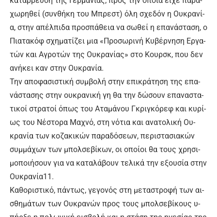
κα­τάρ­ρευ­ση της Γερ­μα­νί­ας, προς την ο­ποία εί­χε πα­ρα­
χω­ρη­θεί (συν­θή­κη του Μπρε­στ) ό­λη σχε­δόν η Ου­κρα­νί­
α, στην α­πέλ­πι­δα προ­σπά­θεια να σω­θεί η ε­πα­νά­στα­ση, ο
Πια­τα­κόφ σχη­μα­τί­ζει μια «Προ­σω­ρι­νή Κυ­βέρ­νη­ση Ερ­γα­
τών και Α­γρο­τών της Ου­κρα­νί­ας» στο Κουρ­σκ, που δεν
α­νή­κει καν στην Ου­κρα­νί­α.
Την α­πο­φα­σι­στι­κή συμ­βο­λή στην ε­πι­κρά­τη­ση της ε­πα­
νά­στα­σης στην ου­κρα­νι­κή γη θα την δώ­σουν ε­πα­να­στα­
τι­κοί στρα­τοί ό­πως του Α­τα­μά­νου Γκρι­γκό­ρεφ και κυ­ρί­
ως του Νέ­στο­ρα Μα­χνό, στη νό­τια και α­να­το­λι­κή Ου­
κρα­νί­α των κο­ζα­κι­κών πα­ρα­δό­σε­ων, πε­ρι­στα­σια­κών
συμ­μά­χων των μπολ­σε­βί­κων, οι ο­ποί­οι θα τους χρη­σι­
μο­ποι­ή­σουν για να κα­τα­λά­βουν τε­λι­κά την ε­ξου­σί­α στην
Ου­κρα­νί­α11.
Κα­θο­ρι­στι­κό, πά­ντως, γε­γο­νός στη με­τα­στρο­φή των αι­
σθη­μά­των των Ου­κρα­νών προς τους μπολ­σε­βί­κους υ­