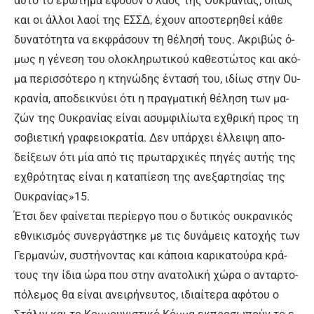
αυ­τό το ε­ρώ­τη­μα ε­φό­σον ο λα­ός της Ου­κρα­νί­ας, ό­πως
και οι άλ­λοι λα­οί της ΕΣ­ΣΔ, έ­χουν α­πο­στε­ρη­θεί κά­θε
δυ­να­τό­τη­τα να εκ­φρά­σουν τη θέ­λη­σή τους. Α­κρι­βώς ό­
μως η γέ­νε­ση του ο­λο­κλη­ρω­τι­κού κα­θε­στώ­τος και α­κό­
μα πε­ρισ­σό­τε­ρο η κτη­νώ­δης έ­ντα­σή του, ι­δί­ως στην Ου­
κρα­νί­α, α­πο­δει­κνύ­ει ό­τι η πραγ­μα­τι­κή θέ­λη­ση των μα­
ζών της Ου­κρα­νί­ας εί­ναι α­συμ­φι­λί­ω­τα ε­χθρι­κή προς τη
σο­βιε­τι­κή γρα­φειο­κρα­τί­α. Δεν υ­πάρ­χει έλ­λει­ψη α­πο­
δεί­ξε­ων ό­τι μί­α α­πό τις πρω­ταρ­χι­κές πη­γές αυ­τής της
ε­χθρό­τη­τας εί­ναι η κα­τα­πί­ε­ση της α­νε­ξαρ­τη­σί­ας της
Ου­κρα­νί­ας»15.
Έ­τσι δεν φαί­νε­ται πε­ρί­ερ­γο που ο δυ­τι­κός ου­κρα­νι­κός
ε­θνι­κι­σμός συ­νερ­γά­στη­κε με τις δυ­νά­μεις κα­το­χής των
Γερ­μα­νών, συ­στή­νο­ντας και κά­ποια κα­ρι­κα­τού­ρα κρά­
τους την ί­δια ώ­ρα που στην α­να­το­λι­κή χώ­ρα ο α­νταρ­το­
πό­λε­μος θα εί­ναι α­νει­ρή­νευ­τος, ι­διαί­τε­ρα α­φό­του ο