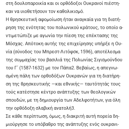
στη δου­λο­πα­ροι­κί­α και οι ορ­θό­δο­ξοι Ου­κρα­νοί πιέ­στη­
καν να υ­ιο­θε­τή­σουν τον κα­θο­λι­κι­σμό.
Η θρη­σκευ­τι­κή α­φο­μοί­ω­ση ή­ταν α­να­γκαί­α για τη δια­τή­
ρη­ση της ε­νό­τη­τας του πο­λω­νι­κού κρά­τους, το ο­ποί­ο α­
ντι­με­τώ­πι­ζε με α­γω­νί­α την πί­ε­ση της ε­πέ­κτα­σης της
Μό­σχας. Α­πό­το­κη αυ­τής της ε­πι­χεί­ρη­σης υ­πήρ­ξε η Ου­
νί­α (σύ­νο­δος του Μπρε­στ-Λι­τόφ­σκ, 1596), α­πο­τέ­λε­σμα
της συμ­μα­χί­ας του βα­σι­λιά της Πο­λω­νί­ας Σι­γι­σμούν­δου
του Γ΄ (1587-1632) με τον Πά­πα2. Βε­βαί­ως, η α­πε­γνω­
σμέ­νη πά­λη των ορ­θο­δό­ξων Ου­κρα­νών για τη δια­τή­ρη­
ση της θρη­σκευ­τι­κής —και ε­θνι­κής— ταυ­τό­τη­τάς τους
τούς κα­τέ­στη­σε κέ­ντρο α­νά­πτυ­ξης των θε­ο­λο­γι­κών
σπου­δών, με τη δη­μιουρ­γί­α των Α­δελ­φο­τή­των, για ό­λη
την ορ­θό­δο­ξη σλα­βι­κή α­να­το­λή3.
Σε κά­θε πε­ρί­πτω­ση, ό­μως, η δια­κρι­τή αυ­τή πο­ρεί­α δη­
μιούρ­γη­σε το υ­πό­βα­θρο της α­νά­πτυ­ξης ε­νός ου­κρα­νι­