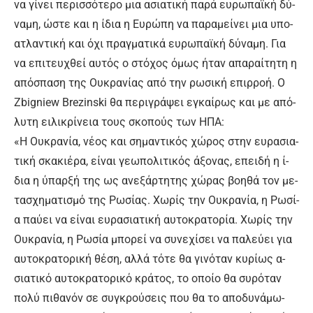
να γί­νει πε­ρισ­σό­τε­ρο μια α­σια­τι­κή πα­ρά ευ­ρω­πα­ϊ­κή δύ­
να­μη, ώ­στε και η ί­δια η Ευ­ρώ­πη να πα­ρα­μεί­νει μια υ­πο-
α­τλα­ντι­κή και ό­χι πραγ­μα­τι­κά ευ­ρω­πα­ϊ­κή δύ­να­μη. Για
να ε­πι­τευ­χθεί αυ­τός ο στό­χος ό­μως ή­ταν α­πα­ραί­τη­τη η
α­πό­σπα­ση της Ου­κρα­νί­ας α­πό την ρω­σι­κή ε­πιρ­ρο­ή. Ο
Zbigniew Brezinski θα πε­ρι­γρά­ψει ε­γκαί­ρως και με α­πό­
λυ­τη ει­λι­κρί­νεια τους σκο­πούς των Η­ΠΑ:
«Η Ου­κρα­νί­α, νέ­ος και ση­μα­ντι­κός χώ­ρος στην ευ­ρα­σια­
τι­κή σκα­κιέ­ρα, εί­ναι γε­ω­πο­λι­τι­κός ά­ξο­νας, ε­πει­δή η ί­
δια η ύ­παρ­ξή της ως α­νε­ξάρ­τη­της χώ­ρας βο­η­θά τον με­
τα­σχη­μα­τι­σμό της Ρω­σί­ας. Χω­ρίς την Ου­κρα­νί­α, η Ρω­σί­
α παύ­ει να εί­ναι ευ­ρα­σια­τι­κή αυ­το­κρα­το­ρί­α. Χω­ρίς την
Ου­κρα­νί­α, η Ρω­σί­α μπο­ρεί να συ­νε­χί­σει να πα­λεύ­ει για
αυ­το­κρα­το­ρι­κή θέ­ση, αλ­λά τό­τε θα γι­νό­ταν κυ­ρί­ως α­
σια­τι­κό αυ­το­κρα­το­ρι­κό κρά­τος, το ο­ποί­ο θα συ­ρό­ταν
πο­λύ πι­θα­νόν σε συ­γκρού­σεις που θα το α­πο­δυ­νά­μω­