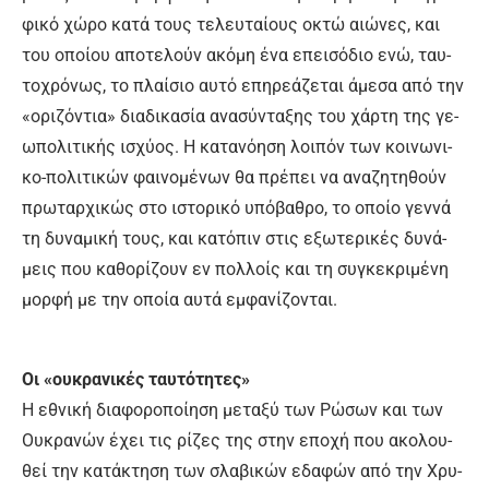
φι­κό χώ­ρο κα­τά τους τε­λευ­ταί­ους ο­κτώ αιώ­νες, και
του ο­ποί­ου α­πο­τε­λούν α­κό­μη έ­να ε­πει­σό­διο ε­νώ, ταυ­
το­χρό­νως, το πλαί­σιο αυ­τό ε­πη­ρε­ά­ζε­ται ά­με­σα α­πό την
«ο­ρι­ζό­ντια» δια­δι­κα­σί­α α­να­σύ­ντα­ξης του χάρ­τη της γε­
ω­πο­λι­τι­κής ι­σχύ­ος. Η κα­τα­νό­η­ση λοι­πόν των κοι­νω­νι­
κο-πο­λι­τι­κών φαι­νο­μέ­νων θα πρέ­πει να α­να­ζη­τη­θούν
πρω­ταρ­χι­κώς στο ι­στο­ρι­κό υ­πό­βα­θρο, το ο­ποί­ο γεν­νά
τη δυ­να­μι­κή τους, και κα­τό­πιν στις ε­ξω­τε­ρι­κές δυ­νά­
μεις που κα­θο­ρί­ζουν εν πολ­λοίς και τη συ­γκε­κρι­μέ­νη
μορ­φή με την ο­ποί­α αυ­τά εμ­φα­νί­ζο­νται.
Οι «ου­κρα­νι­κές ταυ­τό­τη­τες»
Η ε­θνι­κή δια­φο­ρο­ποί­η­ση με­τα­ξύ των Ρώ­σων και των
Ου­κρα­νών έ­χει τις ρί­ζες της στην ε­πο­χή που α­κο­λου­
θεί την κα­τά­κτη­ση των σλα­βι­κών ε­δα­φών α­πό την Χρυ­