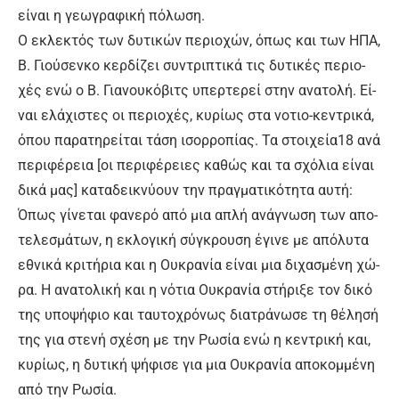
εί­ναι η γε­ω­γρα­φι­κή πό­λω­ση.
Ο ε­κλε­κτός των δυ­τι­κών πε­ριο­χών, ό­πως και των Η­ΠΑ,
Β. Γιού­σεν­κο κερ­δί­ζει συ­ντρι­πτι­κά τις δυ­τι­κές πε­ριο­
χές ε­νώ ο Β. Για­νου­κό­βιτ­ς υ­περ­τε­ρεί στην α­να­το­λή. Εί­
ναι ε­λά­χι­στες οι πε­ριο­χές, κυ­ρί­ως στα νο­τιο-κε­ντρι­κά,
ό­που πα­ρα­τη­ρεί­ται τά­ση ι­σορ­ρο­πί­ας. Τα στοι­χεί­α18 α­νά
πε­ρι­φέ­ρεια [οι πε­ρι­φέ­ρειες κα­θώς και τα σχό­λια εί­ναι
δι­κά μας] κα­τα­δει­κνύ­ουν την πραγ­μα­τι­κό­τη­τα αυ­τή:
Ό­πως γί­νε­ται φα­νε­ρό α­πό μια α­πλή α­νά­γνω­ση των α­πο­
τε­λε­σμά­των, η ε­κλο­γι­κή σύ­γκρου­ση έ­γι­νε με α­πό­λυ­τα
ε­θνι­κά κρι­τή­ρια και η Ου­κρα­νί­α εί­ναι μια δι­χα­σμέ­νη χώ­
ρα. Η α­να­το­λι­κή και η νό­τια Ου­κρα­νί­α στή­ρι­ξε τον δι­κό
της υ­πο­ψή­φιο και ταυ­το­χρό­νως δια­τρά­νω­σε τη θέ­λη­σή
της για στε­νή σχέ­ση με την Ρω­σί­α ε­νώ η κε­ντρι­κή και,
κυ­ρί­ως, η δυ­τι­κή ψή­φι­σε για μια Ου­κρα­νί­α α­πο­κομ­μέ­νη
α­πό την Ρω­σί­α.