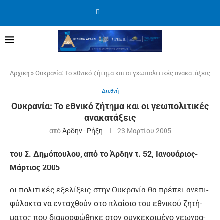
Αρχική
»
Ουκρανία: Το εθνικό ζήτημα και οι γεωπολιτικές ανακατάξεις
Διεθνή
Ουκρανία: Το εθνικό ζήτημα και οι γεωπολιτικές
ανακατάξεις
από
Άρδην - Ρήξη
23 Μαρτίου 2005
του Σ. Δημόπουλου, από το Άρδην τ. 52, Ιανουάριος-
Μάρτιος 2005
οι πο­λι­τι­κές ε­ξε­λί­ξεις στην Ου­κρα­νί­α θα πρέ­πει α­νε­πι­
φύ­λα­κτα να ε­ντα­χθούν στο πλαί­σιο του ε­θνι­κού ζη­τή­
μα­τος που δια­μορ­φώ­θη­κε στον συ­γκε­κρι­μέ­νο γε­ω­γρα­