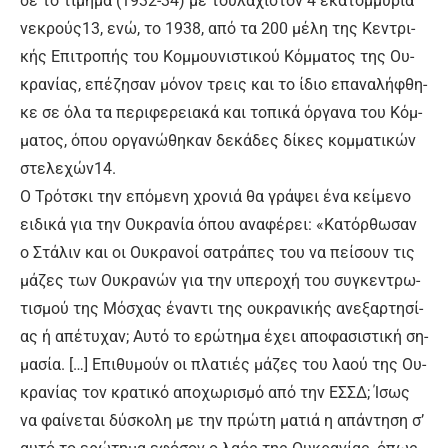
σε το τί­μη­μα (1932-34) με του­λά­χι­στον 4 ε­κα­τομ­μύ­ρια
νε­κρούς13, ε­νώ, το 1938, α­πό τα 200 μέ­λη της Κε­ντρι­
κής Ε­πι­τρο­πής του Κομ­μου­νι­στι­κού Κόμ­μα­τος της Ου­
κρα­νί­ας, ε­πέ­ζη­σαν μό­νον τρεις και το ί­διο ε­πα­να­λή­φθη­
κε σε ό­λα τα πε­ρι­φε­ρεια­κά και το­πι­κά όρ­γα­να του Κόμ­
μα­τος, ό­που ορ­γα­νώ­θη­καν δε­κά­δες δί­κες κομ­μα­τι­κών
στε­λε­χών14.
Ο Τρό­τσκι την ε­πό­με­νη χρο­νιά θα γρά­ψει έ­να κεί­με­νο
ει­δι­κά για την Ου­κρα­νί­α ό­που α­να­φέ­ρει: «Κα­τόρ­θω­σαν
ο Στά­λιν και οι Ου­κρα­νοί σα­τρά­πες του να πεί­σουν τις
μά­ζες των Ου­κρα­νών για την υ­πε­ρο­χή του συ­γκε­ντρω­
τι­σμού της Μό­σχας έ­να­ντι της ου­κρα­νι­κής α­νε­ξαρ­τη­σί­
ας ή α­πέ­τυ­χαν; Αυ­τό το ε­ρώ­τη­μα έ­χει α­πο­φα­σι­στι­κή ση­
μα­σί­α. […] Ε­πι­θυ­μούν οι πλα­τιές μά­ζες του λα­ού της Ου­
κρα­νί­ας τον κρα­τι­κό α­πο­χω­ρι­σμό α­πό την ΕΣ­ΣΔ; Ί­σως
να φαί­νε­ται δύ­σκο­λη με την πρώ­τη μα­τιά η α­πά­ντη­ση σ’