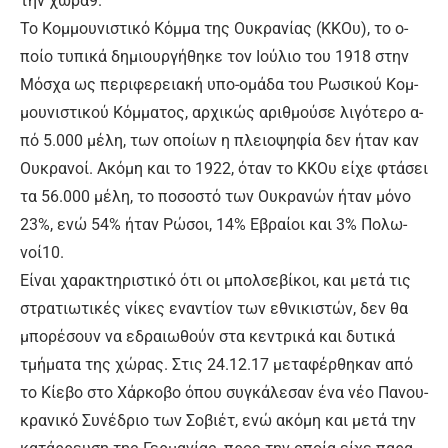
την χώ­ρα9.
Το Κομ­μου­νι­στι­κό Κόμ­μα της Ου­κρα­νί­ας (ΚΚΟυ), το ο­
ποί­ο τυ­πι­κά δη­μιουρ­γή­θη­κε τον Ιού­λιο του 1918 στην
Μό­σχα ως πε­ρι­φε­ρεια­κή υ­πο-ο­μά­δα του Ρω­σι­κού Κομ­
μου­νι­στι­κού Κόμ­μα­τος, αρ­χι­κώς α­ριθ­μού­σε λι­γό­τε­ρο α­
πό 5.000 μέ­λη, των ο­ποί­ων η πλειο­ψη­φί­α δεν ή­ταν καν
Ου­κρα­νοί. Α­κό­μη και το 1922, ό­ταν το ΚΚΟυ εί­χε φτά­σει
τα 56.000 μέ­λη, το πο­σο­στό των Ου­κρα­νών ή­ταν μό­νο
23%, ε­νώ 54% ή­ταν Ρώ­σοι, 14% Ε­βραί­οι και 3% Πο­λω­
νοί10.
Εί­ναι χα­ρα­κτη­ρι­στι­κό ό­τι οι μπολ­σε­βί­κοι, και με­τά τις
στρα­τιω­τι­κές νί­κες ε­να­ντί­ον των ε­θνι­κι­στών, δεν θα
μπο­ρέ­σουν να ε­δραιω­θούν στα κε­ντρι­κά και δυ­τι­κά
τμή­μα­τα της χώ­ρας. Στις 24.12.17 με­τα­φέρ­θη­καν α­πό
το Κί­ε­βο στο Χάρ­κο­βο ό­που συ­γκά­λε­σαν έ­να νέ­ο Πα­νου­
κρα­νι­κό Συ­νέ­δριο των Σο­βιέτ, ε­νώ α­κό­μη και με­τά την