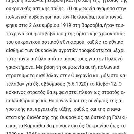
πήρ­ξε η πο­λω­νι­κή ει­σβο­λή και η στά­ση της η­γε­σί­ας της
ου­κρα­νι­κής α­στι­κής τά­ξης. «Η συμ­φω­νί­α α­νά­με­σα στην
πο­λω­νι­κή κυ­βέρ­νη­ση και τον Πε­τλιού­ρα, που υ­πο­γρά­
φη­κε στις 2 Δε­κεμ­βρί­ου 1919 στη Βαρ­σο­βί­α, ή­ταν ταυ­
τό­χρο­να και η ε­πι­βε­βαί­ω­ση της ο­ρι­στι­κής χρε­ο­κο­πί­ας
του ου­κρα­νι­κού α­στι­κού ε­θνι­κι­σμού, κα­θώς το ε­θνι­κό
αί­σθη­μα των Ου­κρα­νών α­γρο­τών τρο­φο­δο­τεί­ται μέ­χρι
τό­τε πά­νω απ’ ό­λα α­πό το μί­σος τους για τον Πο­λω­νό
γαιο­κτή­μο­να. Με βά­ση τη συμ­φω­νί­α αυ­τή, πο­λω­νι­κά
στρα­τεύ­μα­τα ει­σέ­βα­λαν στην Ου­κρα­νί­α και μά­λι­στα κα­
τέ­λα­βαν για έ­ξι ε­βδο­μά­δες (5.6.1920) το Κί­ε­βο»12. Ο
κόκ­κι­νος στρα­τός θα εμ­φα­νι­στεί πλέ­ον ως στρα­τός α­
πε­λευ­θέ­ρω­σης και θα συ­νε­νώ­σει τις δυ­νά­μεις της α­
γρο­τι­κής και ερ­γα­τι­κής τά­ξης, κα­θώς και της ε­πα­να­
στα­τι­κής δια­νό­η­σης της Ου­κρα­νί­ας σε δυ­τι­κό (η Γα­λι­κί­
α και τα Καρ­πά­θια θα μεί­νουν ε­κτός Ου­κρα­νί­ας έ­ως το