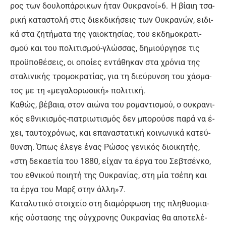
ρος των δου­λο­πά­ροι­κων ή­ταν Ου­κρα­νοί»6. Η βί­αι­η τσα­
ρι­κή κα­τα­στο­λή στις διεκ­δι­κή­σεις των Ου­κρα­νών, ει­δι­
κά στα ζη­τή­μα­τα της γαιο­κτη­σί­ας, του εκ­δη­μο­κρα­τι­
σμού και του πο­λι­τι­σμού-γλώσ­σας, δη­μιούρ­γη­σε τις
προ­ϋ­πο­θέ­σεις, οι ο­ποί­ες ε­ντά­θη­καν στα χρό­νια της
στα­λι­νι­κής τρο­μο­κρα­τί­ας, για τη διεύ­ρυν­ση του χά­σμα­
τος με τη «με­γα­λο­ρω­σι­κή» πο­λι­τι­κή.
Κα­θώς, βέ­βαια, στον αιώ­να του ρο­μα­ντι­σμού, ο ου­κρα­νι­
κός ε­θνι­κι­σμός-πα­τριω­τι­σμός δεν μπο­ρού­σε πα­ρά να έ­
χει, ταυ­το­χρό­νως, και ε­πα­να­στα­τι­κή κοι­νω­νι­κά κα­τεύ­
θυν­ση. Ό­πως έ­λε­γε έ­νας Ρώ­σος γε­νι­κός διοι­κη­τής,
«στη δε­κα­ε­τί­α του 1880, εί­χαν τα έρ­γα του Σεβ­τσέν­κο,
του ε­θνι­κού ποι­η­τή της Ου­κρα­νί­ας, στη μί­α τσέ­πη και
τα έρ­γα του Μαρ­ξ στην άλ­λη»7.
Κα­τα­λυ­τι­κό στοι­χεί­ο στη δια­μόρ­φω­ση της πλη­θυ­σμια­
κής σύ­στα­σης της σύγ­χρο­νης Ου­κρα­νί­ας θα α­πο­τε­λέ­