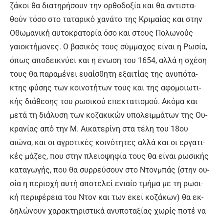
ζά­κοι θα δια­τη­ρή­σουν την ορ­θο­δο­ξί­α και θα α­ντι­στα­
θούν τό­σο στο τα­τα­ρι­κό χα­νά­το της Κρι­μαί­ας και στην
Ο­θω­μα­νι­κή αυ­το­κρα­το­ρί­α ό­σο και στους Πο­λω­νούς
γαιο­κτή­μο­νες. Ο βα­σι­κός τους σύμ­μα­χος εί­ναι η Ρω­σί­α,
ό­πως α­πο­δει­κνύ­ει και η έ­νω­ση του 1654, αλ­λά η σχέ­ση
τους θα πα­ρα­μέ­νει ευαί­σθη­τη ε­ξαι­τί­ας της α­νυ­πό­τα­
κτης φύ­σης των κοι­νο­τή­των τους και της α­φο­μοιω­τι­
κής διά­θε­σης του ρω­σι­κού ε­πε­κτα­τι­σμού. Α­κό­μα και
με­τά τη διά­λυ­ση των κο­ζα­κι­κών υ­πο­λειμ­μά­των της Ου­
κρα­νί­ας α­πό την Μ. Αι­κα­τε­ρί­νη στα τέ­λη του 18ου
αιώνα, και οι α­γρο­τι­κές κοι­νό­τη­τες αλ­λά και οι ερ­γα­τι­
κές μά­ζες, που στην πλειο­ψη­φί­α τους θα εί­ναι ρω­σι­κής
κα­τα­γω­γής, που θα συρ­ρεύ­σουν στο Ντον­μπάς (στην ου­
σί­α η πε­ριο­χή αυ­τή α­πο­τε­λεί ε­νιαί­ο τμή­μα με τη ρω­σι­
κή πε­ρι­φέ­ρεια του Ντον και των ε­κεί κο­ζά­κων) θα εκ­
δη­λώ­νουν χα­ρα­κτη­ρι­στι­κά α­νυ­πο­τα­ξί­ας χω­ρίς πο­τέ να