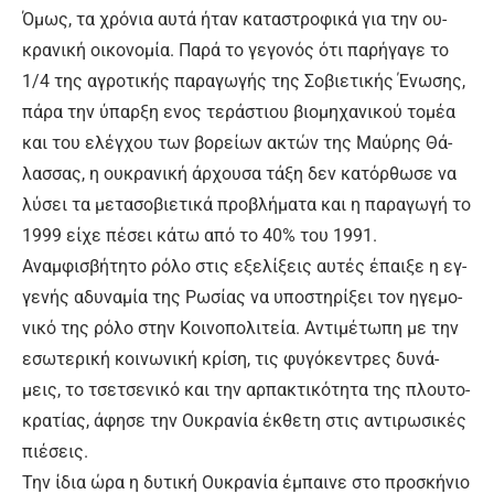
Ό­μως, τα χρό­νια αυ­τά ή­ταν κα­τα­στρο­φι­κά για την ου­
κρα­νι­κή οι­κο­νο­μί­α. Πα­ρά το γε­γο­νός ό­τι πα­ρή­γα­γε το
1/4 της α­γρο­τι­κής πα­ρα­γω­γής της Σο­βιε­τι­κής Έ­νω­σης,
πάρα την ύπαρξη ενος τε­ρά­στιου βιο­μη­χα­νι­κού το­μέ­α
και του ε­λέγ­χου των βο­ρεί­ων α­κτών της Μαύ­ρης Θά­
λασ­σας, η ου­κρα­νι­κή άρ­χου­σα τά­ξη δεν κα­τόρ­θω­σε να
λύ­σει τα με­τασο­βιε­τι­κά προ­βλή­μα­τα και η πα­ρα­γω­γή το
1999 εί­χε πέ­σει κά­τω α­πό το 40% του 1991.
Α­ναμ­φι­σβή­τη­το ρό­λο στις ε­ξε­λί­ξεις αυ­τές έ­παι­ξε η εγ­
γε­νής α­δυ­να­μί­α της Ρω­σί­ας να υ­πο­στη­ρί­ξει τον η­γε­μο­
νι­κό της ρό­λο στην Κοι­νο­πο­λι­τεί­α. Α­ντι­μέ­τω­πη με την
ε­σω­τε­ρι­κή κοι­νω­νι­κή κρί­ση, τις φυ­γό­κε­ντρες δυ­νά­
μεις, το τσε­τσε­νι­κό και την αρ­πα­κτι­κό­τη­τα της πλου­το­
κρα­τί­ας, ά­φη­σε την Ου­κρα­νί­α έκ­θε­τη στις α­ντι­ρω­σι­κές
πιέ­σεις.
Την ί­δια ώ­ρα η δυ­τι­κή Ου­κρα­νί­α έ­μπαι­νε στο προ­σκή­νιο