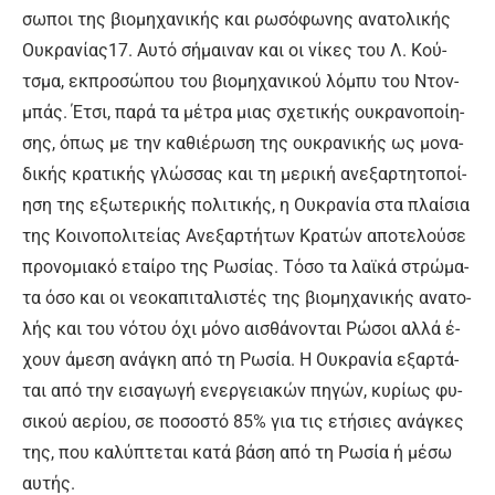
σω­ποι της βιο­μη­χα­νι­κής και ρω­σό­φω­νης α­να­το­λι­κής
Ου­κρα­νί­ας17. Αυ­τό σή­μαι­ναν και οι νί­κες του Λ. Κού­
τσμα, εκ­προ­σώ­που του βιο­μη­χα­νι­κού λό­μπυ του Ντον­
μπάς. Έ­τσι, πα­ρά τα μέ­τρα μιας σχε­τι­κής ου­κρα­νο­ποί­η­
σης, ό­πως με την κα­θιέ­ρω­ση της ου­κρα­νι­κής ως μο­να­
δι­κής κρα­τι­κής γλώσ­σας και τη με­ρι­κή α­νε­ξαρ­τη­το­ποί­
η­ση της ε­ξω­τε­ρι­κής πο­λι­τι­κής, η Ου­κρα­νί­α στα πλαί­σια
της Κοι­νο­πο­λι­τεί­ας Α­νε­ξαρ­τή­των Κρα­τών α­πο­τε­λού­σε
προ­νο­μια­κό ε­ταί­ρο της Ρω­σί­ας. Τό­σο τα λα­ϊ­κά στρώ­μα­
τα ό­σο και οι νε­ο­κα­πι­τα­λι­στές της βιο­μη­χα­νι­κής α­να­το­
λής και του νό­του ό­χι μό­νο αι­σθά­νο­νται Ρώ­σοι αλ­λά έ­
χουν ά­με­ση α­νά­γκη α­πό τη Ρω­σί­α. Η Ου­κρα­νί­α ε­ξαρ­τά­
ται α­πό την ει­σα­γω­γή ε­νερ­γεια­κών πη­γών, κυ­ρί­ως φυ­
σι­κού α­ε­ρί­ου, σε πο­σο­στό 85% για τις ε­τή­σιες α­νά­γκες
της, που κα­λύ­πτε­ται κα­τά βά­ση α­πό τη Ρω­σί­α ή μέ­σω
αυ­τής.