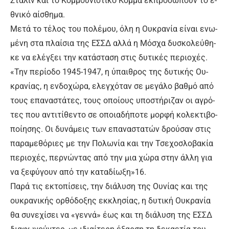
Στά­λιν και το Κομ­μου­νι­στι­κό Κόμ­μα εκ­προ­σω­πούν το ε­
θνι­κό αί­σθη­μα.
Με­τά το τέ­λος του πο­λέ­μου, ό­λη η Ου­κρα­νί­α εί­ναι ε­νω­
μέ­νη στα πλαί­σια της ΕΣ­ΣΔ αλ­λά η Μό­σχα δυ­σκο­λεύ­θη­
κε να ε­λέγ­ξει την κα­τά­στα­ση στις δυ­τι­κές πε­ριο­χές.
«Την πε­ρί­ο­δο 1945-1947, η ύ­παι­θρος της δυ­τι­κής Ου­
κρα­νί­ας, η εν­δο­χώ­ρα, ε­λεγ­χό­ταν σε με­γά­λο βαθ­μό α­πό
τους ε­πα­να­στά­τες, τους ο­ποί­ους υ­πο­στή­ρι­ζαν οι α­γρό­
τες που α­ντι­τί­θε­ντο σε ο­ποια­δή­πο­τε μορ­φή κο­λε­κτι­βο­
ποί­η­σης. Οι δυ­νά­μεις των ε­πα­να­στα­τών δρού­σαν στις
πα­ρα­με­θό­ριες με την Πο­λω­νί­α και την Τσε­χο­σλο­βα­κί­α
πε­ριο­χές, περ­νώ­ντας α­πό την μια χώ­ρα στην άλ­λη για
να ξε­φύ­γουν α­πό την κα­τα­δί­ω­ξη»16.
Πα­ρά τις ε­κτο­πί­σεις, την διά­λυ­ση της Ου­νί­ας και της
ου­κρα­νι­κής ορ­θό­δο­ξης εκ­κλη­σί­ας, η δυ­τι­κή Ου­κρα­νί­α
θα συ­νε­χί­σει να «γεν­νά» έ­ως και τη διά­λυ­ση της ΕΣ­ΣΔ