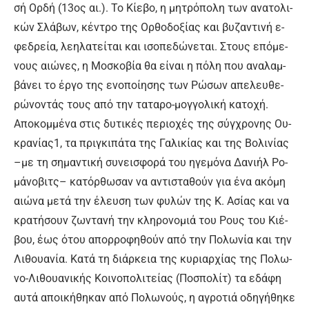
σή Ορ­δή (13ος αι.). Το Κί­ε­βο, η μη­τρό­πο­λη των α­να­το­λι­
κών Σλά­βων, κέ­ντρο της Ορ­θο­δο­ξί­ας και βυ­ζα­ντι­νή ε­
φε­δρεί­α, λε­η­λα­τεί­ται και ι­σο­πε­δώ­νε­ται. Στους ε­πό­με­
νους αιώ­νες, η Μο­σκο­βί­α θα εί­ναι η πό­λη που α­να­λαμ­
βά­νει το έρ­γο της ε­νο­ποί­η­σης των Ρώ­σων α­πε­λευ­θε­
ρώ­νο­ντάς τους α­πό την τα­τα­ρο-μογ­γο­λι­κή κα­το­χή.
Α­πο­κομ­μέ­να στις δυ­τι­κές πε­ριο­χές της σύγ­χρο­νης Ου­
κρα­νί­ας1, τα πρι­γκι­πά­τα της Γα­λι­κί­ας και της Βο­λι­νί­ας
–με τη ση­μα­ντι­κή συ­νει­σφο­ρά του η­γε­μό­να Δα­νι­ήλ Ρο­
μά­νο­βιτ­ς– κα­τόρ­θω­σαν να α­ντι­στα­θούν για έ­να α­κό­μη
αιώ­να με­τά την έ­λευ­ση των φυ­λών της Κ. Α­σί­ας και να
κρα­τή­σουν ζω­ντα­νή την κλη­ρο­νο­μιά του Ρους του Κιέ­
βου, έ­ως ό­του α­πορ­ρο­φη­θούν α­πό την Πο­λω­νί­α και την
Λι­θουα­νί­α. Κα­τά τη διάρ­κεια της κυ­ριαρ­χί­ας της Πο­λω­
νο-Λι­θουα­νι­κής Κοι­νο­πο­λι­τεί­ας (Πο­σπο­λίτ) τα ε­δά­φη
αυ­τά α­ποι­κή­θη­καν α­πό Πο­λω­νούς, η α­γρο­τιά ο­δη­γή­θη­κε