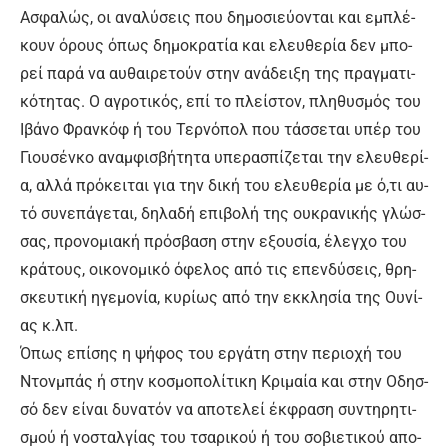
Α­σφα­λώς, οι α­να­λύ­σεις που δη­μο­σιεύ­ο­νται και ε­μπλέ­
κουν ό­ρους ό­πως δη­μο­κρα­τί­α και ­ελευ­θε­ρί­α δεν μπο­
ρεί πα­ρά να αυ­θαι­ρε­τούν στην α­νά­δει­ξη της πραγ­μα­τι­
κό­τη­τας. Ο α­γρο­τι­κός, ε­πί το πλεί­στον, πλη­θυ­σμός του
Ι­βά­νο Φραν­κόφ ή του Τερ­νό­πολ που τάσ­σε­ται υ­πέρ του
Γιου­σέν­κο α­ναμ­φι­σβή­τη­τα υ­πε­ρα­σπί­ζε­ται την ε­λευ­θε­ρί­
α, αλ­λά πρό­κει­ται για την δι­κή του ε­λευ­θε­ρί­α με ό­,τι αυ­
τό συ­νε­πά­γε­ται, δη­λα­δή ε­πι­βο­λή της ου­κρα­νι­κής γλώσ­
σας, προ­νο­μια­κή πρό­σβα­ση στην ε­ξου­σί­α, έ­λεγ­χο του
κρά­τους, οι­κο­νο­μι­κό ό­φε­λος α­πό τις ε­πεν­δύ­σεις, θρη­
σκευ­τι­κή η­γε­μο­νί­α, κυ­ρί­ως α­πό την εκ­κλη­σί­α της Ου­νί­
ας κ.λπ.
Ό­πως ε­πί­σης η ψή­φος του ερ­γά­τη στην πε­ριο­χή του
Ντον­μπάς ή στην κο­σμο­πο­λί­τι­κη Κρι­μαί­α και στην Ο­δησ­
σό δεν εί­ναι δυ­να­τόν να α­πο­τε­λεί έκ­φρα­ση συ­ντη­ρη­τι­
σμού ή νο­σταλ­γί­ας του τσα­ρι­κού ή του σο­βιε­τι­κού α­πο­