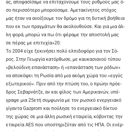
ας, α­πο­φα­σί­σα­με να ε­πι­τα­χύ­νου­με τους ρυθ­μούς μας ό­
σο πε­ρισ­σό­τε­ρο μπο­ρού­σα­με. Α­με­τα­κί­νη­τος στό­χος
μας ή­ταν να α­νοί­ξου­με τον δρό­μο για τη δυ­τι­κή βο­ή­θεια
που εκ των πραγ­μά­των θα α­κο­λου­θού­σε. Και για μια άλ­
λη φο­ρά, μπο­ρώ να πω ό­τι φέ­ρα­με την α­πο­στο­λή μας
σε πέ­ρας με ε­πι­τυ­χί­α»20.
Το 2004 εί­χε ξε­κι­νή­σει πο­λύ ελ­πι­δο­φό­ρο για τον Σό­
ρος. Στην Γε­ωρ­γί­α κα­τόρ­θω­σε, με καυ­κα­σια­νού τύ­που
«βε­λού­δι­νη ε­πα­νά­στα­ση» ή «ε­πα­νά­στα­ση των ρό­δων»
να α­πο­κό­ψει τη Ρω­σί­α α­πό μια α­κό­μη χώ­ρα του «εγ­γύς
ε­ξω­τε­ρι­κού». Πριν α­πό την πτώ­ση του, ο πρώ­ην πρό­ε­
δρος Σε­βαρ­νά­τζε, αν και φί­λος των Α­με­ρι­κα­νών, υ­πέ­
γρα­ψε μια 25ε­τή συμ­φω­νί­α με τον ρω­σι­κό ε­νερ­γεια­κό
γί­γα­ντα Gazprom και πού­λη­σε το ε­νερ­γεια­κό δί­κτυο
της χώ­ρας σε μια άλ­λη ρω­σι­κή ε­ται­ρεί­α, κό­βο­ντας την
ε­ται­ρεί­α AES που υ­πο­στη­ρι­ζό­ταν α­πό τις Η­ΠΑ. Οι ε­νέρ­