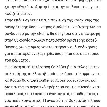
1939 και 1945 α­ντί­στοι­χα) και α­να­το­λι­κό τμή­μα, με στό­
χο την ε­θνι­κή α­νε­ξαρ­τη­σί­α και την ε­πί­λυ­ση του α­γρο­τι­
κού ζη­τή­μα­τος.
Στην ε­πό­με­νη δε­κα­ε­τί­α, η πο­λι­τι­κή της ε­νί­σχυ­σης της
συ­γκρό­τη­σης θε­σμών προς ό­φε­λος των ε­θνο­τή­των, σε
συν­δυα­σμό με την «ΝΕΠ», θα ο­δη­γή­σει στην ε­πι­στρο­φή
στην Ου­κρα­νί­α πολ­λών πα­τριω­τών α­ρι­στε­ρής κα­τεύ­
θυν­σης, χω­ρίς ό­μως να στα­μα­τή­σουν οι διεκ­δι­κή­σεις
για πε­ραι­τέ­ρω α­νε­ξαρ­τη­σί­α, α­κό­μη και στο ε­σω­τε­ρι­κό
του κόμ­μα­τος.
Η ρευ­στή αυ­τή κα­τά­στα­ση θα λά­βει βί­αιο τέ­λος με την
πο­λι­τι­κή της κολ­λε­κτι­βο­ποί­η­σης, ό­που το Κομ­μου­νι­στι­
κό Κόμ­μα θα α­πο­πει­ρα­θεί να λύ­σει ταυ­το­χρό­νως και
δια πα­ντός το α­γρο­τι­κό πρό­βλη­μα και τις ε­θνι­κές «πα­
ρεκ­κλί­σεις» που α­να­πα­ρά­γο­νταν στις πα­ρα­δο­σια­κές α­
γρο­τι­κές κοι­νό­τη­τες. Η α­γρο­τιά της Ου­κρα­νί­ας πλή­ρω­