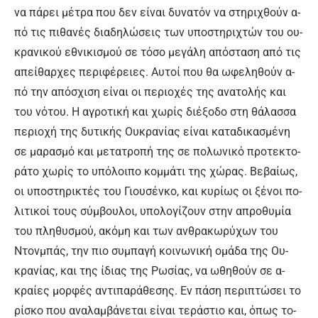
να πά­ρει μέ­τρα που δεν εί­ναι δυ­να­τόν να στη­ρι­χθούν α­
πό τις πι­θα­νές δια­δη­λώ­σεις των υ­πο­στη­ρι­χτών του ου­
κρα­νι­κού ε­θνι­κι­σμού σε τό­σο με­γά­λη α­πό­στα­ση α­πό τις
α­πεί­θαρ­χες πε­ρι­φέ­ρειες. Αυ­τοί που θα ω­φε­λη­θούν α­
πό την α­πό­σχι­ση εί­ναι οι πε­ριο­χές της α­να­το­λής και
του νό­του. Η α­γρο­τι­κή και χω­ρίς διέ­ξο­δο στη θά­λασ­σα
πε­ριο­χή της δυ­τι­κής Ου­κρα­νί­ας εί­ναι κα­τα­δι­κα­σμέ­νη
σε μα­ρα­σμό και με­τα­τρο­πή της σε πο­λω­νι­κό προ­τε­κτο­
ρά­το χω­ρίς το υ­πό­λοι­πο κομ­μά­τι της χώ­ρας. Βε­βαί­ως,
οι υ­πο­στη­ρι­κτές του Γιου­σέν­κο, και κυ­ρί­ως οι ξέ­νοι πο­
λι­τι­κοί τους σύμ­βου­λοι, υ­πο­λο­γί­ζουν στην α­προ­θυ­μί­α
του πλη­θυ­σμού, α­κό­μη και των αν­θρα­κω­ρύ­χων του
Ντον­μπάς, την πιο συ­μπα­γή κοι­νω­νι­κή ο­μά­δα της Ου­
κρα­νί­ας, και της ί­διας της Ρω­σί­ας, να ω­θη­θούν σε α­
κραί­ες μορ­φές α­ντι­πα­ρά­θε­σης. Εν πά­ση πε­ρι­πτώ­σει το
ρί­σκο που α­να­λαμβά­νε­ται εί­ναι τε­ρά­στιο και, ό­πως το­