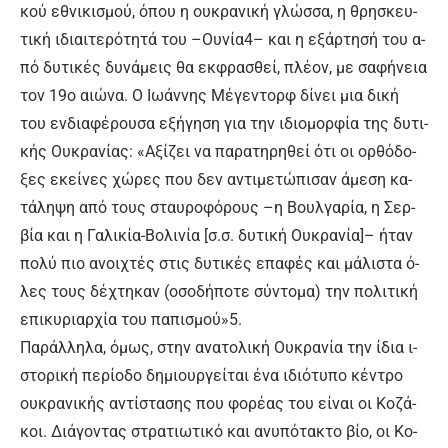
κού ε­θνι­κι­σμού, ό­που η ου­κρα­νι­κή γλώσ­σα, η θρη­σκευ­
τι­κή ι­διαι­τε­ρό­τη­τά του –Ου­νί­α4– και η ε­ξάρ­τη­σή του α­
πό δυ­τι­κές δυ­νά­μεις θα εκ­φρα­σθεί, πλέ­ον, με σα­φή­νεια
τον 19ο αιώ­να. Ο Ιω­άν­νης Μέ­γε­ντορ­φ δί­νει μια δι­κή
του εν­δια­φέ­ρου­σα ε­ξή­γη­ση για την ι­διο­μορ­φί­α της δυ­τι­
κής Ου­κρα­νί­ας: «Α­ξί­ζει να πα­ρα­τη­ρη­θεί ό­τι οι ορ­θό­δο­
ξες ε­κεί­νες χώ­ρες που δεν α­ντι­με­τώ­πι­σαν ά­με­ση κα­
τά­λη­ψη α­πό τους σταυ­ρο­φό­ρους –η Βουλ­γα­ρί­α, η Σερ­
βί­α και η Γα­λι­κί­α-Βο­λι­νί­α [σ.σ. δυ­τι­κή Ου­κρα­νί­α]– ή­ταν
πο­λύ πιο α­νοι­χτές στις δυ­τι­κές ε­πα­φές και μά­λι­στα ό­
λες τους δέ­χτη­καν (ο­σο­δή­πο­τε σύ­ντο­μα) την πο­λι­τι­κή
ε­πι­κυ­ριαρ­χί­α του πα­πι­σμού»5.
Πα­ράλ­λη­λα, ό­μως, στην α­να­το­λι­κή Ου­κρα­νί­α την ί­δια ι­
στο­ρι­κή πε­ρί­ο­δο δη­μιουρ­γεί­ται έ­να ι­διό­τυ­πο κέ­ντρο
ου­κρα­νι­κής α­ντί­στα­σης που φο­ρέ­ας του εί­ναι οι Κο­ζά­
κοι. Διά­γο­ντας στρα­τιω­τι­κό και α­νυ­πό­τα­κτο βί­ο, οι Κο­