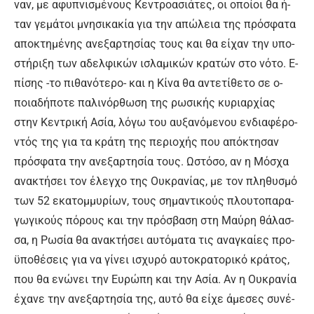
ναν, με α­φυ­πνι­σμέ­νους Κε­ντρο­α­σιά­τες, οι ο­ποί­οι θα ή­
ταν γε­μά­τοι μνη­σι­κα­κί­α για την α­πώ­λεια της πρό­σφα­τα
α­πο­κτη­μέ­νης α­νε­ξαρ­τη­σί­ας τους και θα εί­χαν την υ­πο­
στή­ρι­ξη των α­δελ­φι­κών ι­σλα­μι­κών κρα­τών στο νό­το. Ε­
πί­σης -το πι­θα­νό­τε­ρο- και η Κί­να θα α­ντε­τί­θε­το σε ο­
ποια­δή­πο­τε πα­λι­νόρ­θω­ση της ρω­σι­κής κυ­ριαρ­χί­ας
στην Κε­ντρι­κή Α­σί­α, λό­γω του αυ­ξα­νό­με­νου εν­δια­φέ­ρο­
ντός της για τα κρά­τη της πε­ριο­χής που α­πό­κτη­σαν
πρό­σφα­τα την α­νε­ξαρ­τη­σί­α τους. Ω­στό­σο, αν η Μό­σχα
α­να­κτή­σει τον έ­λεγ­χο της Ου­κρα­νί­ας, με τον πλη­θυ­σμό
των 52 ε­κα­τομ­μυ­ρί­ων, τους ση­μα­ντι­κούς πλου­το­πα­ρα­
γω­γι­κούς πό­ρους και την πρό­σβα­ση στη Μαύ­ρη θά­λασ­
σα, η Ρω­σί­α θα α­να­κτή­σει αυ­τό­μα­τα τις α­να­γκαί­ες προ­
ϋ­πο­θέ­σεις για να γί­νει ι­σχυ­ρό αυ­το­κρα­το­ρι­κό κρά­τος,
που θα ε­νώ­νει την Ευ­ρώ­πη και την Α­σί­α. Αν η Ου­κρα­νί­α
έ­χα­νε την α­νε­ξαρ­τη­σί­α της, αυ­τό θα εί­χε ά­με­σες συ­νέ­