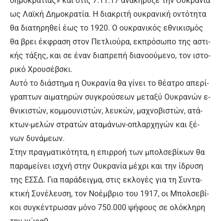
δη­μο­κρα­τί­ας» και στις 7.11.17 α­να­κή­ρυ­ξε την Ου­κρα­νί­α
ως Λα­ϊ­κή Δη­μο­κρα­τί­α. Η δια­κρι­τή ου­κρα­νι­κή ο­ντό­τη­τα
θα δια­τη­ρη­θεί έ­ως το 1920. Ο ου­κρα­νι­κός ε­θνι­κι­σμός
θα βρει έκ­φρα­ση στον Πε­τλιού­ρα, εκ­πρό­σω­πο της α­στι­
κής τά­ξης, και σε έ­ναν δια­πρε­πή δια­νο­ού­με­νο, τον ι­στο­
ρι­κό Χρου­σέβ­σκι.
Αυ­τό το διά­στη­μα η Ου­κρα­νί­α θα γί­νει το θέ­α­τρο α­πε­ρί­
γρα­πτων αι­μα­τη­ρών συ­γκρού­σε­ων με­τα­ξύ Ου­κρα­νών ε­
θνι­κι­στών, κομ­μου­νι­στών, λευ­κών, μα­χνο­βι­στών, α­τά­
κτων-με­λών στρα­τών α­τα­μά­νων-ο­πλαρ­χη­γών και ξέ­
νων δυ­νά­με­ων.
Στην πραγ­μα­τι­κό­τη­τα, η ε­πιρ­ρο­ή των μπολ­σε­βί­κων θα
πα­ρα­μεί­νει ι­σχνή στην Ου­κρα­νί­α μέ­χρι και την ί­δρυ­ση
της ΕΣ­ΣΔ. Για πα­ρά­δειγ­μα, στις ε­κλο­γές για τη Συ­ντα­
κτι­κή Συ­νέ­λευ­ση, τον Νο­έμ­βριο του 1917, οι Μπολ­σε­βί­
κοι συ­γκέ­ντρω­σαν μό­νο 750.000 ψή­φους σε ο­λό­κλη­ρη