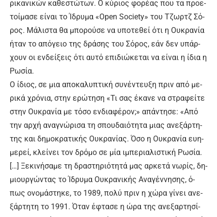
ρι­κα­νι­κών κα­θε­στώ­των. Ο κύ­ριος φο­ρέ­ας που τα προ­ε­
τοί­μα­σε εί­ναι το Ί­δρυ­μα «Open Society» του Τζωρ­τζ Σό­
ρος. Μά­λι­στα θα μπο­ρού­σε να υ­πο­τε­θεί ό­τι η Ου­κρα­νί­α
ή­ταν το α­πό­γειο της δρά­σης του Σό­ρος, ε­άν δεν υ­πάρ­
χουν οι εν­δεί­ξεις ό­τι αυ­τό ε­πι­διώ­κε­ται να εί­ναι η ί­δια η
Ρω­σί­α.
Ο ί­διος, σε μια α­πο­κα­λυ­πτι­κή συνέντευξη πριν α­πό με­
ρι­κά χρό­νια, στην ε­ρώ­τη­ση «Τι σας έ­κα­νε να στρα­φεί­τε
στην Ου­κρα­νί­α με τό­σο εν­δια­φέ­ρον;» α­πά­ντη­σε: «Α­πό
την αρ­χή α­να­γνώ­ρι­σα τη σπου­δαιό­τη­τα μιας α­νε­ξάρ­τη­
της και δη­μο­κρα­τι­κής Ου­κρα­νί­ας. Ό­σο η Ου­κρα­νί­α ευ­η­
με­ρεί, κλεί­νει τον δρό­μο σε μί­α ι­μπε­ρια­λι­στι­κή Ρω­σί­α.
[…] Ξε­κι­νή­σα­με τη δρα­στη­ριό­τη­τά μας αρ­κε­τά νω­ρίς, δη­
μιουρ­γώ­ντας το Ί­δρυ­μα Ου­κρα­νι­κής Α­να­γέν­νη­σης, ό­
πως ο­νο­μά­στη­κε, το 1989, πο­λύ πριν η χώ­ρα γί­νει α­νε­
ξάρ­τη­τη το 1991. Ό­ταν έ­φτα­σε η ώ­ρα της α­νε­ξαρ­τη­σί­