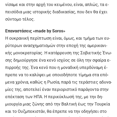
νί­σα­με και στην αρ­χή του κει­μέ­νου, εί­ναι, α­πλώς, τα ε­
πει­σό­δια μιας ι­στο­ρι­κής δια­δι­κα­σί­ας, που δεν θα έ­χει
σύ­ντο­μο τέ­λος.
Ε­πα­να­στά­σεις «made by Soros»
Η ου­κρα­νι­κή πε­ρί­πτω­ση εί­ναι, ό­μως, και τμή­μα των ευ­
ρύ­τε­ρων α­να­σχη­μα­τι­σμών στην ε­πο­χή της α­με­ρι­κα­νι­
κής μο­νο­κρα­το­ρί­ας. Η κα­τάρ­ρευ­ση της Σο­βιε­τι­κής Έ­νω­
σης δη­μιούρ­γη­σε έ­να κε­νό ι­σχύ­ος σε ό­λη την σφαί­ρα ε­
πιρ­ρο­ής της. Έ­να κε­νό που η μο­να­δι­κή υ­περ­δύ­να­μη έ­
πρε­πε να το κα­λύ­ψει με ο­ποιο­δή­πο­τε τί­μη­μα στα ε­πό­
με­να χρό­νια, κα­θώς η Ρω­σί­α, πα­ρά τις τε­ρά­στιες α­δυ­να­
μί­ες της, α­πο­τε­λεί έ­ναν πε­ριο­ρι­στι­κό πα­ρά­γο­ντα στην
ε­πέ­κτα­ση των Η­ΠΑ. Η πε­ρι­κύ­κλω­σή της, με την δη­
μιουρ­γί­α μιας ζώ­νης α­πό την Βαλ­τι­κή έ­ως την Τουρ­κί­α
και το Ουζ­μπε­κι­στάν, θα έ­πρε­πε να την ο­δη­γή­σει στο