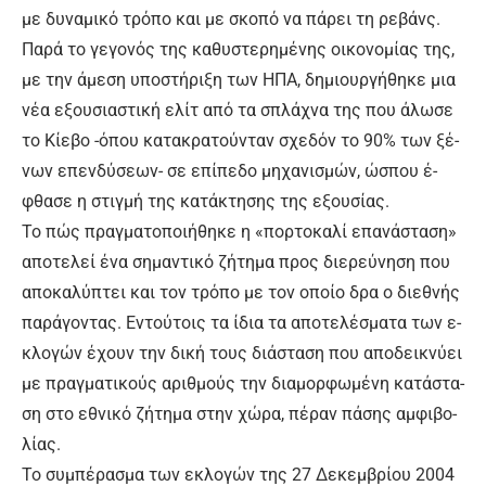
με δυ­να­μι­κό τρό­πο και με σκο­πό να πά­ρει τη ρε­βάν­ς.
Πα­ρά το γε­γο­νός της κα­θυ­στε­ρη­μέ­νης οι­κο­νο­μί­ας της,
με την ά­με­ση υ­πο­στή­ρι­ξη των Η­ΠΑ, δη­μιουρ­γή­θη­κε μια
νέ­α ε­ξου­σια­στι­κή ε­λίτ α­πό τα σπλά­χνα της που ά­λω­σε
το Κί­ε­βο -ό­που κα­τα­κρα­τού­νταν σχε­δόν το 90% των ξέ­
νων ε­πεν­δύ­σε­ων- σε ε­πί­πε­δο μη­χα­νι­σμών, ώ­σπου έ­
φθα­σε η στιγ­μή της κα­τά­κτη­σης της ε­ξου­σί­ας.
Το πώς πραγ­μα­το­ποι­ή­θη­κε η «πορ­το­κα­λί ε­πα­νά­στα­ση»
α­πο­τε­λεί έ­να ση­μα­ντι­κό ζή­τη­μα προς διε­ρεύ­νη­ση που
α­πο­κα­λύ­πτει και τον τρό­πο με τον οποίο δρα ο διε­θνής
πα­ρά­γο­ντας. Ε­ντού­τοις τα ί­δια τα α­πο­τε­λέ­σμα­τα των ε­
κλο­γών έ­χουν την δι­κή τους διά­στα­ση που α­πο­δει­κνύ­ει
με πραγ­μα­τι­κούς α­ριθ­μούς την δια­μορ­φω­μέ­νη κα­τά­στα­
ση στο ε­θνι­κό ζή­τη­μα στην χώ­ρα, πέ­ραν πά­σης αμ­φι­βο­
λί­ας.
Το συ­μπέ­ρα­σμα των ε­κλο­γών της 27 Δε­κεμ­βρί­ου 2004