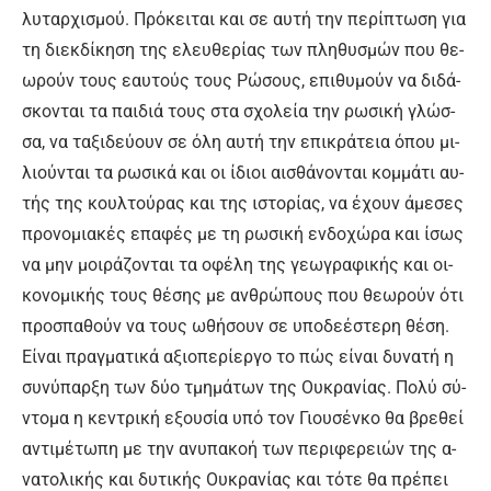
λυ­ταρ­χι­σμού. Πρό­κει­ται και σε αυ­τή την πε­ρί­πτω­ση για
τη διεκ­δί­κη­ση της ε­λευ­θε­ρί­ας των πλη­θυ­σμών που θε­
ω­ρούν τους ε­αυ­τούς τους Ρώ­σους, ε­πι­θυ­μούν να δι­δά­
σκο­νται τα παι­διά τους στα σχο­λεί­α την ρω­σι­κή γλώσ­
σα, να τα­ξι­δεύ­ουν σε ό­λη αυ­τή την ε­πι­κρά­τεια ό­που μι­
λιού­νται τα ρω­σι­κά και οι ί­διοι αι­σθά­νον­ται κομ­μά­τι αυ­
τής της κουλ­τού­ρας και της ι­στο­ρί­ας, να έ­χουν ά­με­σες
προ­νο­μια­κές ε­πα­φές με τη ρω­σι­κή εν­δο­χώ­ρα και ί­σως
να μην μοι­ρά­ζον­ται τα ο­φέ­λη της γε­ω­γρα­φι­κής και οι­
κο­νο­μι­κής τους θέ­σης με αν­θρώ­πους που θε­ω­ρούν ό­τι
προ­σπα­θούν να τους ω­θή­σουν σε υ­πο­δε­έ­στε­ρη θέ­ση.
Εί­ναι πραγ­μα­τι­κά α­ξιο­πε­ρί­ερ­γο το πώς εί­ναι δυ­να­τή η
συ­νύ­παρ­ξη των δύ­ο τμη­μά­των της Ου­κρα­νί­ας. Πο­λύ σύ­
ντο­μα η κε­ντρι­κή ε­ξου­σί­α υ­πό τον Γιου­σέν­κο θα βρε­θεί
α­ντι­μέ­τω­πη με την α­νυ­πα­κο­ή των πε­ρι­φε­ρειών της α­
να­το­λι­κής και δυ­τι­κής Ου­κρα­νί­ας και τό­τε θα πρέ­πει