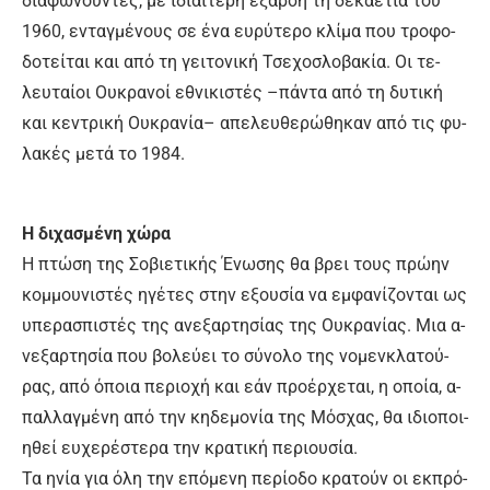
δια­φω­νού­ντες, με ι­διαί­τε­ρη έ­ξαρ­ση τη δε­κα­ε­τί­α του
1960, ε­νταγ­μέ­νους σε έ­να ευ­ρύ­τε­ρο κλί­μα που τρο­φο­
δο­τεί­ται και α­πό τη γει­το­νι­κή Τσε­χο­σλο­βα­κί­α. Οι τε­
λευ­ταί­οι Ου­κρα­νοί ε­θνι­κι­στές –πά­ντα α­πό τη δυ­τι­κή
και κε­ντρι­κή Ου­κρα­νί­α– α­πε­λευ­θε­ρώ­θη­καν α­πό τις φυ­
λα­κές με­τά το 1984.
Η δι­χα­σμέ­νη χώ­ρα
Η πτώ­ση της Σο­βιε­τι­κής Έ­νω­σης θα βρει τους πρώ­ην
κομ­μου­νι­στές η­γέ­τες στην ε­ξου­σί­α να εμ­φα­νί­ζο­νται ως
υ­πε­ρα­σπι­στές της α­νε­ξαρ­τη­σί­ας της Ου­κρα­νί­ας. Μια α­
νε­ξαρ­τη­σί­α που βο­λεύ­ει το σύ­νο­λο της νο­μενκλα­τού­
ρας, α­πό ό­ποια πε­ριο­χή και ε­άν προ­έρ­χε­ται, η ο­ποί­α, α­
παλ­λαγ­μέ­νη α­πό την κη­δε­μο­νί­α της Μό­σχας, θα ι­διο­ποι­
η­θεί ευ­χε­ρέ­στε­ρα την κρα­τι­κή πε­ριου­σί­α.
Τα η­νί­α για ό­λη την ε­πό­με­νη πε­ρί­ο­δο κρα­τούν οι εκ­πρό­