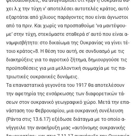
ψευ­δαι­σθή­σεις, θα α­να­γνω­ρί­σει ό­τι «[α]ν η Ου­κρα­νί­α θά­
χει λ.χ την τύ­χη ν’ α­πο­τε­λέ­σει αυ­το­τε­λές κρά­τος, αυ­τό
ε­ξαρ­τά­ται α­πό χί­λιους πα­ρά­γο­ντες που εί­ναι ά­γνω­στοι
α­πό τα πριν. Και χω­ρίς να προ­σπα­θού­με ‘να μα­ντέ­ψου­
με’ στην τύ­χη, στε­κό­μα­στε στα­θε­ρά σ’ αυ­τό που εί­ναι α­
ναμ­φι­σβή­τη­το: στο δι­καί­ω­μα της Ου­κρα­νί­ας να γί­νει τέ­
τοιο κρά­τος»8. Η θέ­ση του αυ­τή, σε συν­δυα­σμό με τις
δι­ακ­η­ρύ­ξεις για το α­γρο­τι­κό ζή­τη­μα, δη­μιουρ­γού­σε τις
προ­ϋ­πο­θέ­σεις για μια μελ­λο­ντι­κή συμ­μα­χί­α με τις πα­
τριω­τι­κές ου­κρα­νι­κές δυ­νά­μεις.
Τα ε­πα­να­στα­τι­κά γε­γο­νό­τα του 1917 θα α­πο­τε­λέ­σουν
την α­φε­τη­ρί­α της εν­σάρ­κω­σης των δια­φο­ρε­τι­κών τά­
σε­ων στον ου­κρα­νι­κό γε­ω­γρα­φι­κό χώ­ρο. Με­τά την ε­πα­
νά­στα­ση του Φε­βρουα­ρί­ου, μια ου­κρα­νι­κή συ­νέ­λευ­ση
(Ρά­ντα στις 13.6.17) ε­ξέ­δω­σε διά­ταγ­μα με το ο­ποί­ο α­
νήγ­γει­λε την α­να­κή­ρυ­ξη μιας «αυ­τό­νο­μης ου­κρα­νι­κής