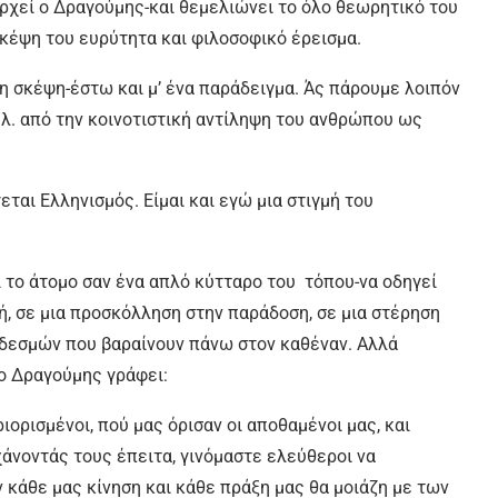
αρχεί ο Δραγούμης-και θεμελιώνει το όλο θεωρητικό του
σκέψη του ευρύτητα και φιλοσοφικό έρεισμα.
τη σκέψη-έστω και μ’ ένα παράδειγμα. Άς πάρουμε λοιπόν
ηλ. από την κοινοτιστική αντίληψη του ανθρώπου ως
ται Ελληνισμός. Είμαι και εγώ μια στιγμή του
ι το άτομο σαν ένα απλό κύτταρο του τόπου-να οδηγεί
ή, σε μια προσκόλληση στην παράδοση, σε μια στέρηση
δεσμών που βαραίνουν πάνω στον καθέναν. Αλλά
ο Δραγούμης γράφει:
ορισμένοι, πού μας όρισαν οι αποθαμένοι μας, και
άνοντάς τους έπειτα, γινόμαστε ελεύθεροι να
 κάθε μας κίνηση και κάθε πράξη μας θα μοιάζη με των