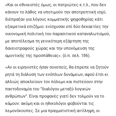
«Και οι εθνικιστές όμως, οι πατριώτες κ.τ.λ., που δεν
κάνουν το λάθος να υποτιμούν την αποτρεπτική ισχύ,
διέπραξαν για λόγους κομματικής ψηφοθηρίας κάτι
εξαιρετικά επιζήμιο: ενίσχυσαν επί δύο δεκαετίες την
οικονομική πολιτική του παρασιτικού καταναλωτισμού,
με αποτέλεσμα τη γενικότερη εξάρτηση της
δανειοτραφούς χώρας και την υπονόμευση της
αμυντικής της προσπάθειας». (ό.π. σελ. 186).
«Αν οι ειρηνιστές ήσαν συνεπείς, θα έπρεπε να ζητούν
ρητά τη διάλυση των ενόπλων δυνάμεων, αφού έτσι κι
αλλιώς αποκλείουν τον πόλεμο και πιστεύουν στην
παντοδυναμία του “διαλόγου μεταξύ λογικών
ανθρώπων’’. Είναι προφανές γιατί δεν τολμούν να το
κάμουν: ακόμη και οι ηθικολόγοι φοβούνται τις
λεμονόκουπες. Σε μια πραγματιστική αντίληψη, οι