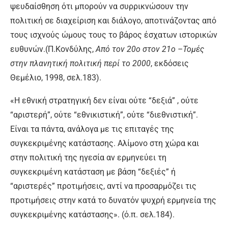
ψευδαίσθηση ότι μπορούν να συρρικνώσουν την
πολιτική σε διαχείριση και διάλογο, αποτινάζοντας από
τους ισχνούς ώμους τους το βάρος έσχατων ιστορικών
ευθυνών.(Π.Κονδύλης,
Από τον 20ο στον 21ο –Τομές
στην πλανητική πολιτική περί το 2000
, εκδόσεις
Θεμέλιο, 1998, σελ.183).
«Η εθνική στρατηγική δεν είναι ούτε “δεξιά” , ούτε
“αριστερή”, ούτε “εθνικιστική”, ούτε “διεθνιστική”.
Είναι τα πάντα, ανάλογα με τις επιταγές της
συγκεκριμένης κατάστασης. Αλίμονο στη χώρα και
στην πολιτική της ηγεσία αν ερμηνεύει τη
συγκεκριμένη κατάσταση με βάση “δεξιές” ή
“αριστερές” προτιμήσεις, αντί να προσαρμόζει τις
προτιμήσεις στην κατά το δυνατόν ψυχρή ερμηνεία της
συγκεκριμένης κατάστασης». (ό.π. σελ.184).