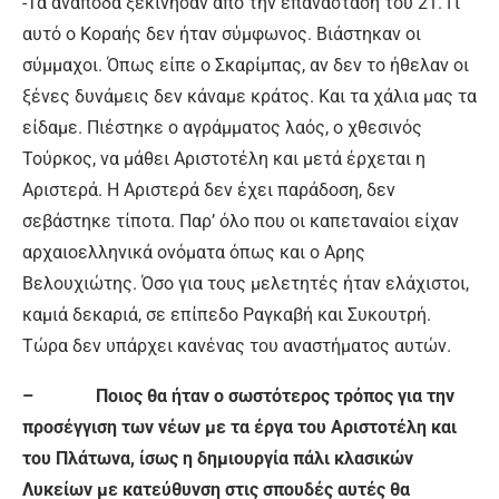
-Τα ανάποδα ξεκίνησαν από την επανάσταση του 21. Γι’
αυτό ο Κοραής δεν ήταν σύμφωνος. Βιάστηκαν οι
σύμμαχοι. Όπως είπε ο Σκαρίμπας, αν δεν το ήθελαν οι
ξένες δυνάμεις δεν κάναμε κράτος. Και τα χάλια μας τα
είδαμε. Πιέστηκε ο αγράμματος λαός, ο χθεσινός
Τούρκος, να μάθει Αριστοτέλη και μετά έρχεται η
Αριστερά. Η Αριστερά δεν έχει παράδοση, δεν
σεβάστηκε τίποτα. Παρ’ όλο που οι καπεταναίοι είχαν
αρχαιοελληνικά ονόματα όπως και ο Αρης
Βελουχιώτης. Όσο για τους μελετητές ήταν ελάχιστοι,
καμιά δεκαριά, σε επίπεδο Ραγκαβή και Συκουτρή.
Τώρα δεν υπάρχει κανένας του αναστήματος αυτών.
– Ποιος θα ήταν ο σωστότερος τρόπος για την
προσέγγιση των νέων με τα έργα του Αριστοτέλη και
του Πλάτωνα, ίσως η δημιουργία πάλι κλασικών
Λυκείων με κατεύθυνση στις σπουδές αυτές θα