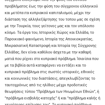
προβλήματος έως την φύση του σύγχρονου ελληνικού
και μετέπειτα κυπριακού καπιταλισμού, μέχρι την
διάσταση της αλληλεξάρτησης του τοπου μας σε σχέση
με την Τουρκία, τους γείτονες μας και τον υπόλοιπο
κόσμο. Τα έργα του, Ιστορικός Χώρος και Ελλάδα, το
Παροικιακό φαινόμενο, Ιστορία της Αποικιοκρατίας,
Μικρασιατική Καταστροφή και Ιστορία της Σύγχρονης
Ελλάδας, δεν είναι καθόλου άσχετα με την καθαρή
ματιά που ρίχνει στο κυπριακό πρόβλημα. Ίσια-ίσια που
με τα βιβλία αυτά καταφέρνει να εντάξει και το
κυπριακό πρόβλημα στις σωστές ιστορικές, εθνικές
και κοινωνικές του διαστάσεις, απεγκλωβίζοντας το
ταυτοχρόνως από τις ηλίθιες μέχρι προδοτικές
θεωρήσεις τύπου “Πρόβλημα των Ηνωμένων Εθνών”, ή
“πρόβλημα εισβολής-κατοχής” ή και “πρόβλημα καλής ή
χειρότερης επίλυσης του”. Το κυπριακό πρόβλημα