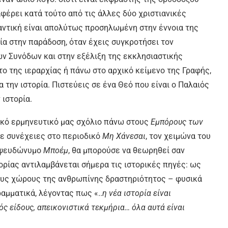
φέρει κατά τούτο από τις άλλες δύο χριστιανικές
αντική είναι απολύτως προσηλωμένη στην έννοια της
α στην παράδοση, όταν έχεις συγκροτήσει τον
ν Συνόδων και στην εξέλιξη της εκκλησιαστικής
ο της ιεραρχίας ή πάνω στο αρχικό κείμενο της Γραφής,
α την ιστορία. Πιστεύεις σε ένα Θεό που είναι ο Παλαιός
 ιστορία.
ρικό ερμηνευτικό μας σχόλιο πάνω στους
Εμπόρους των
σε συνέχειες στο περιοδικό
Μη Χάνεσαι
, τον χειμώνα του
ο ψευδώνυμο
Μποέμ
, θα μπορούσε να θεωρηθεί σαν
τορίας αντιλαμβάνεται σήμερα τις ιστορικές πηγές: ως
ους χώρους της ανθρωπίνης δραστηριότητος – φυσικά
ραμματικά, λέγοντας πως «..
η νέα ιστορία είναι
ς είδους, απεικονιστικά τεκμήρια… όλα αυτά είναι