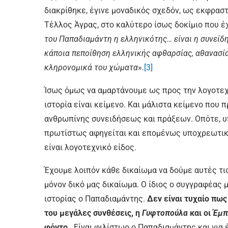
διακρίθηκε, έγινε μοναδικός σχεδόν, ως εκφρασ
Τέλλος Άγρας, στο καλύτερο ίσως δοκίμιο που έ
του Παπαδιαμάντη η ελληνικότης… είναι η συνείδ
κάποια πεποίθηση ελληνικής αφθαρσίας, αθανασία
κληρονομικά του χώματα
».
[3]
Ίσως όμως να αμαρτάνουμε ως προς την λογοτεχν
ιστορία είναι κείμενο. Και μάλιστα κείμενο που 
ανθρωπίνης συνειδήσεως και πράξεων. Οπότε, υπ’
πρωτίστως αφηγείται και επομένως υποχρεωτικά 
είναι λογοτεχνικό είδος.
Έχουμε λοιπόν κάθε δικαίωμα να δούμε αυτές τι
μόνον δικό μας δικαίωμα. Ο ίδιος ο συγγραφέας μ
ιστορίας ο Παπαδιαμάντης.
Δεν είναι τυχαίο πως
του μεγάλες συνθέσεις, η
Γυφτοπούλα
και οι
Έμπ
φόντο
. Είναι φιλίστωρ ο Παπαδιαμάντης και για 