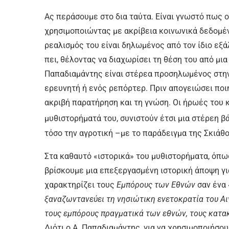
Ας περάσουμε στο δια ταύτα. Είναι γνωστό πως ο
χρησιμοποιώντας με ακρίβεια κοινωνικά δεδομένα
ρεαλισμός του είναι δηλωμένος από τον ίδιο εξά
πει, θέλοντας να διαχωρίσει τη θέση του από μι
Παπαδιαμάντης είναι στέρεα προσηλωμένος στην 
ερευνητή ή ενός ρεπόρτερ. Πριν απογειώσει ποιη
ακριβή παρατήρηση και τη γνώση. Οι ήρωές του κα
μυθιστορήματά του, συνιστούν έτσι μια στέρεη β
τόσο την αγροτική –με το παράδειγμα της Σκιάθο
Στα καθαυτό «ιστορικά» του μυθιστορήματα, όπω
βρίσκουμε μια επεξεργασμένη ιστορική άποψη γι
χαρακτηρίζει τους
Εμπόρους των Εθνών
σαν ένα
ξαναζωντανεύει τη νησιώτικη ενετοκρατία του Αιγ
τους εμπόρους πραγματικά των εθνών, τους κατακ
Διότι ο Α. Παπαδιαμάντης, για να χρησιμοποιήσο