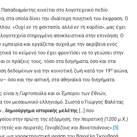
 Παπαδιαμάντης κινείται στο λογοτεχνικό πεδίο
, στα οποία δίνει την ιδιαίτερη ποιητική του έκφραση. Ο
λλου: «
Ουχί εν τη φαντασία, αλλά εν τη καρδία
», μας έχει
α λογοτεχνία στηριγμένη αποκλειστικά στην επινόηση. Ο
εμπειρία και εργάζεται συχνά με την ακρίβεια ενός
τικά το κείμενό του έχει φροντίσει να το γειώσει στην
ι οι πράξεις τους, τόσο στα διηγήματα, όσο και στα
ο
άση δεδομένων για την κοινοτική ζωή κατά τον 19
αιώνα,
υ– όσο και την αστική, στα αθηναϊκά του διηγήματα.
ς είναι η
Γυφτοπούλα
και οι
Έμποροι των Εθνών
,
α τον μεσαιωνικό ελληνισμό. Σωστά ο Γιώργος Βαλέτας
 «…
δημιούργημα ιστορικής μελέτης
[…]
που
αίου στην πρώτη της εξόρμηση, την πειρατική (1200 μ.Χ.)
τητές και πειρατές, Γενοβέζους και Βενετσιάνους
».
[5]
υμε μια χαρακτηριστική φράση του Βαγγέλη Σκουβαρά,