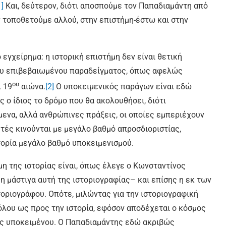
1]
Και, δεύτερον, διότι αποσπούμε τον Παπαδιαμάντη από
ν τοποθετούμε αλλού, στην επιστήμη-έστω και στην
εγχείρημα: η ιστορική επιστήμη δεν είναι θετική
 του επιβεβαιωμένου παραδείγματος, όπως αφελώς
ου
 19
αιώνα.
[2]
Ο υποκειμενικός παράγων είναι εδώ
 ο ίδιος το δρόμο που θα ακολουθήσει, διότι
όμενα, αλλά ανθρώπινες πράξεις, οι οποίες εμπεριέχουν
τές κινούνται με μεγάλο βαθμό απροσδιοριστίας,
στορία μεγάλο βαθμό υποκειμενισμού.
μη της ιστορίας είναι, όπως έλεγε ο Κωνσταντίνος
 μάστιγα αυτή της ιστοριογραφίας– και επίσης η εκ των
τοριογράφου. Οπότε, μιλώντας για την ιστοριογραφική
λου ως προς την ιστορία, εφόσον αποδέχεται ο κόσμος
ος υποκειμένου. Ο Παπαδιαμάντης εδώ ακριβώς