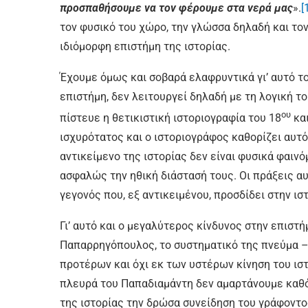
προσπαθήσουμε να τον φέρουμε στα νερά μας
».
[
τον φυσικό του χώρο, την γλώσσα δηλαδή και το
ιδιόμορφη επιστήμη της ιστορίας.
Έχουμε όμως και σοβαρά ελαφρυντικά γι’ αυτό το 
επιστήμη, δεν λειτουργεί δηλαδή με τη λογική
ου
πίστευε η θετικιστική ιστοριογραφία του 18
και
ισχυρότατος και ο ιστοριογράφος καθορίζει αυτός
αντικείμενο της ιστορίας δεν είναι φυσικά φαιν
ασφαλώς την ηθική διάστασή τους. Οι πράξεις αυ
γεγονός που, εξ αντικειμένου, προσδίδει στην ι
Γι’ αυτό και ο μεγαλύτερος κίνδυνος στην επιστή
Παπαρρηγόπουλος, το συστηματικό της πνεύμα –η
προτέρων και όχι εκ των υστέρων κίνηση του ισ
πλευρά του Παπαδιαμάντη δεν αμαρτάνουμε καθό
της ιστορίας την δρώσα συνείδηση του γράφοντ