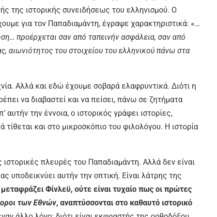
τής της ιστορικής συνειδήσεως του ελληνισμού. Ο
χουμε για τον Παπαδιαμάντη, έγραψε χαρακτηριστικά: «…
ηση… προέρχεται σαν από ταπεινήν ασφάλεια, σαν από
ς, αιωνιότητος του στοιχείου του ελληνικού πάνω στα
ία. Αλλά και εδώ έχουμε σοβαρά ελαφρυντικά. Διότι η
πρέπει να διαβαστεί και να πείσει, πάνω σε ζητήματα
 αυτήν την έννοια, ο ιστορικός γράφει ιστορίες,
τίθεται και στο μικροσκόπιο του φιλολόγου. Η ιστορία
ς ιστορικές πλευρές του Παπαδιαμάντη. Αλλά δεν είναι
ας υποδεικνύει αυτήν την οπτική. Είναι λάτρης της
 μεταφράζει Φίνλεϋ, ούτε είναι τυχαίο πως οι πρώτες
οροι των Εθνών
, αναπτύσσονται στο καθαυτό ιστορικό
έναν άλλο λόγο: διότι είναι εκφραστής της ορθοδόξου