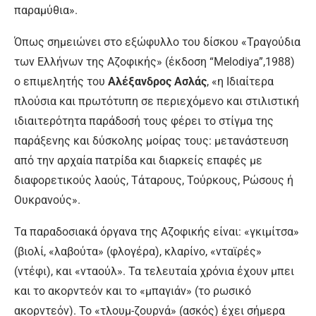
παραμύθια».
Όπως σημειώνει στο εξώφυλλο του δίσκου «Τραγούδια
των Ελλήνων της Αζοφικής» (έκδοση “Melodiya”,1988)
ο επιμελητής του
Αλέξανδρος Ασλάς
, «η Ιδιαίτερα
πλούσια και πρωτότυπη σε περιεχόµενο και στιλιστική
ιδιαιτερότητα παράδοσή τους φέρει το στίγμα της
παράξενης και δύσκολης μοίρας τους: μετανάστευση
από την αρχαία πατρίδα και διαρκείς επαφές µε
διαφορετικούς λαούς, Τάταρους, Τούρκους, Ρώσους ή
Ουκρανούς».
Τα παραδοσιακά όργανα της Αζοφικής είναι: «γκιμίτσα»
(βιολί, «λαβούτα» (φλογέρα), κλαρίνο, «νταϊρές»
(ντέφι), και «νταούλ». Τα τελευταία χρόνια έχουν µπει
και το ακορντεόν και το «μπαγιάν» (το ρωσικό
ακορντεόν). Το «τλουμ-ζουρνά» (ασκός) έχει σήµερα