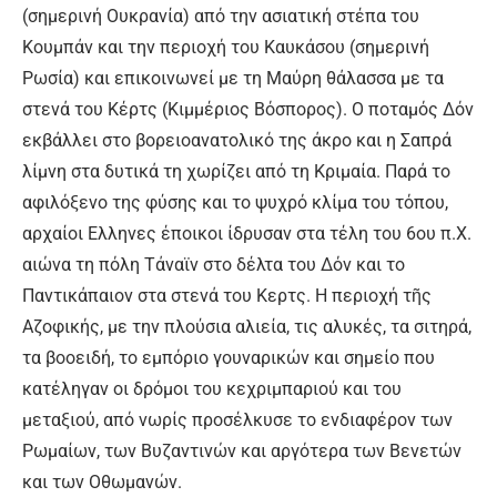
(σηµερινή Ουκρανία) από την ασιατική στέπα του
Κουμπάν και την περιοχή του Καυκάσου (σηµερινή
Ρωσία) και επικοινωνεί µε τη Μαύρη θάλασσα µε τα
στενά του Κέρτς (Κιμμέριος Βόσπορος). Ο ποταμός Δόν
εκβάλλει στο βορειοανατολικό της άκρο και η Σαπρά
λίμνη στα δυτικά τη χωρίζει από τη Κριμαία. Παρά το
αφιλόξενο της φύσης και το ψυχρό κλίμα του τόπου,
αρχαίοι Ελληνες έποικοι ίδρυσαν στα τέλη του 6ου π.Χ.
αιώνα τη πόλη Τάναϊν στο δέλτα του Δόν και το
Παντικάπαιον στα στενά του Κερτς. Η περιοχή τῆς
Αζοφικής, µε την πλούσια αλιεία, τις αλυκές, τα σιτηρά,
τα βοοειδή, το εμπόριο γουναρικών και σηµείο που
κατέληγαν οι δρόμοι του κεχριμπαριού και του
μεταξιού, από νωρίς προσέλκυσε το ενδιαφέρον των
Ρωμαίων, των Βυζαντινών και αργότερα των Βενετών
και των Οθωμανών.