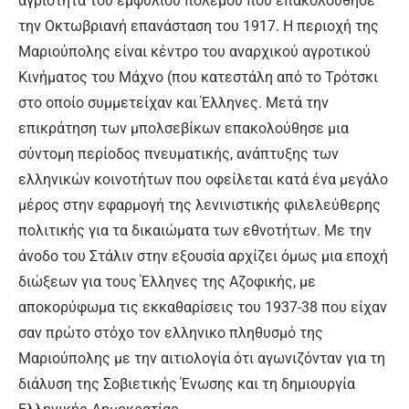
αγριότητα του εμφυλίου πολέμου που επακολούθησε
την Οκτωβριανή επανάσταση του 1917. Η περιοχή της
Μαριούπολης είναι κέντρο του αναρχικού αγροτικού
Κινήµατος του Μάχνο (που κατεστάλη από το Τρότσκι
στο οποίο συμμετείχαν και Έλληνες. Μετά την
επικράτηση των μπολσεβίκων επακολούθησε µια
σύντομη περίοδος πνευματικής, ανάπτυξης των
ελληνικών κοινοτήτων που οφείλεται κατά ένα µεγάλο
µέρος στην εφαρµογή της λενινιστικής φιλελεύθερης
πολιτικής για τα δικαιώµατα των εθνοτήτων. Με την
άνοδο του Στάλιν στην εξουσία αρχίζει όµως µια εποχή
διώξεων για τους Έλληνες της Αζοφικής, µε
αποκορύφωμα τις εκκαθαρίσεις του 1937-38 που είχαν
σαν πρώτο στόχο τον ελληνικο πληθυσμό της
Μαριούπολης µε την αιτιολογία ότι αγωνιζόνταν για τη
διάλυση της Σοβιετικής Ένωσης και τη δημιουργία