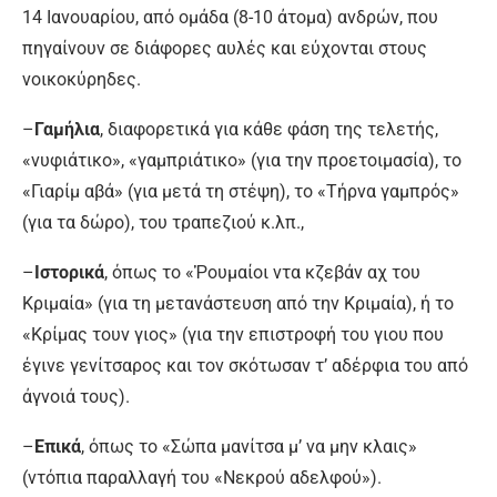
14 Ιανουαρίου, από ομάδα (8-10 άτοµα) ανδρών, που
πηγαίνουν σε διάφορες αυλές και εύχονται στους
νοικοκύρηδες.
–
Γαμήλια
, διαφορετικά για κάθε φάση της τελετής,
«νυφιάτικο», «γαμπριάτικο» (για την προετοιμασία), το
«Γιαρίμ αβά» (για μετά τη στέψη), το «Τήρνα γαμπρός»
(για τα δώρο), του τραπεζιού κ.λπ.,
–
Ιστορικά
, όπως το «Ῥουμαίοι ντα κζεβάν αχ του
Κριμαία» (για τη μετανάστευση από την Κριμαία), ή το
«Κρίμας τουν γιος» (για την επιστροφή του γιου που
έγινε γενίτσαρος και τον σκότωσαν τ’ αδέρφια του από
άγνοιά τους).
–
Επικά
, όπως το «Σώπα µανίτσα μ’ να µην κλαις»
(ντόπια παραλλαγή του «Νεκρού αδελφού»).