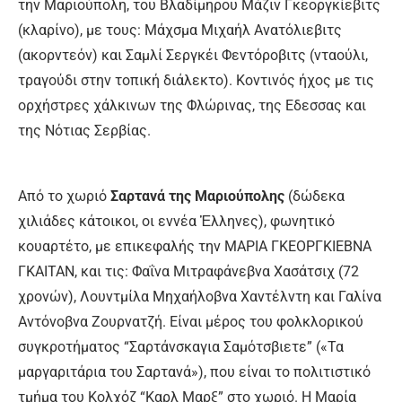
την Μαριούπολη, του Βλαδίμηρου Μάζιν Γκεοργκίεβιτς
(κλαρίνο), µε τους: Μάχσµα Μιχαήλ Ανατόλιεβιτς
(ακορντεόν) και Σαμλί Σεργκέι Φεντόροβιτς (νταούλι,
τραγούδι στην τοπική διάλεκτο). Κοντινός ήχος µε τις
ορχήστρες χάλκινων της Φλώρινας, της Εδεσσας και
της Νότιας Σερβίας.
Από το χωριό
Σαρτανά της Μαριούπολης
(δώδεκα
χιλιάδες κάτοικοι, οι εννέα Ἑλληνες), φωνητικό
κουαρτέτο, µε επικεφαλής την ΜΑΡΙΑ ΓΚΕΟΡΓΚΙΕΒΝΑ
ΓΚΑΙΤΑΝ, και τις: Φαΐνα Μιτραφάνεβνα Χασάτσιχ (72
χρονών), Λουντμίλα Μηχαήλοβνα Χαντέλντη και Γαλίνα
Αντόνοβνα Ζουρνατζή. Είναι µέρος του φολκλορικού
συγκροτήµατος “Σαρτάνσκαγια Σαμότσβιετε” («Τα
μαργαριτάρια του Σαρτανά»), που είναι το πολιτιστικό
τµήµα του Κολχόζ “Καρλ Μαρξ” στο χωριό. Η Μαρία