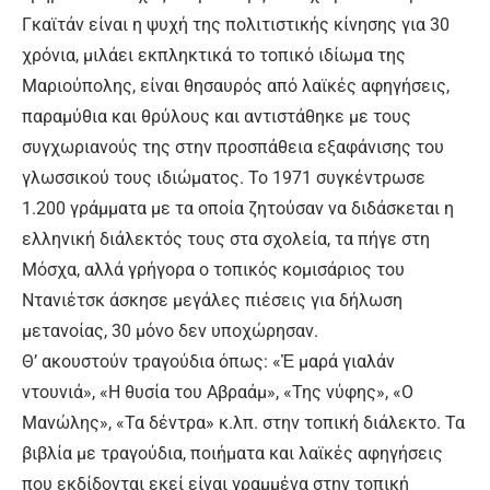
Γκαϊτάν είναι η ψυχή της πολιτιστικής κίνησης για 30
χρόνια, μιλάει εκπληκτικά το τοπικό ιδίωµα της
Μαριούπολης, είναι θησαυρός από λαϊκές αφηγήσεις,
παραμύθια και θρύλους και αντιστάθηκε µε τους
συγχωριανούς της στην προσπάθεια εξαφάνισης του
γλωσσικού τους ιδιώµατος. Το 1971 συγκέντρωσε
1.200 γράµµατα µε τα οποία ζητούσαν να διδάσκεται η
ελληνική διάλεκτός τους στα σχολεία, τα πήγε στη
Μόσχα, αλλά γρήγορα ο τοπικός κοµισάριος του
Ντανιέτσκ άσκησε µεγάλες πιέσεις για δήλωση
µετανοίας, 30 µόνο δεν υποχώρησαν.
Θ’ ακουστούν τραγούδια όπως: «Ἐ µαρά γιαλάν
ντουνιά», «Η θυσία του Αβραάμ», «Της νύφης», «Ο
Μανώλης», «Τα δέντρα» κ.λπ. στην τοπική διάλεκτο. Τα
βιβλία µε τραγούδια, ποιήµατα και λαϊκές αφηγήσεις
που εκδίδονται εκεί είναι γραμμένα στην τοπική