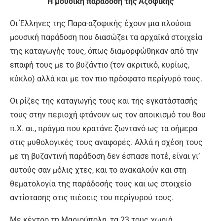
Η μουσική παράδοση της Αζοφικής
Οι Έλληνες της Παρα-αζοφικής έχουν µια πλούσια
μουσική παράδοση που διασώζει τα αρχαϊκά στοιχεία
της καταγωγής τους, όπως διαμορφώθηκαν από την
επαφή τους µε το βυζάντιο (τον ακριτικό, κυρίως,
κύκλο) αλλά και µε τον πιο πρόσφατο περίγυρό τους.
Οι ρίζες της καταγωγής τους και της εγκατάστασής
τους στην περιοχή φτάνουν ως τον αποικισμό του 8ου
π.Χ. αι., πράγμα που κρατάνε ζωντανό ως τα σήμερα
στις μυθολογικές τους αναφορές. Αλλά η σχέση τους
µε τη βυζαντινή παράδοση δεν έσπασε ποτέ, είναι γι’
αυτούς σαν μόλις χτες, και το ανακαλούν και στη
θεματολογία της παράδοσής τους και ως στοιχείο
αντίστασης στις πιέσεις του περίγυρού τους.
Με κέντρο τη Μαριούπολη, τα 23 τους χωριά,