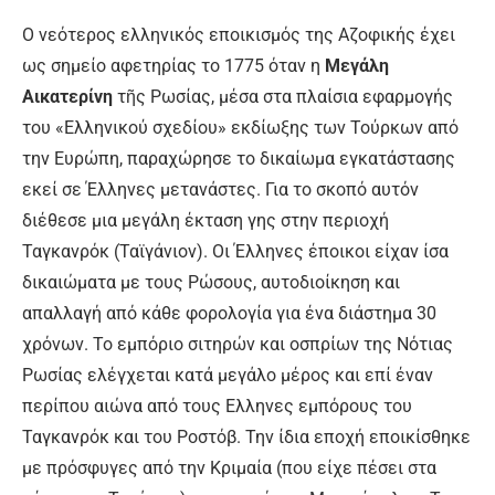
Ο νεότερος ελληνικός εποικισμός της Αζοφικής έχει
ως σηµείο αφετηρίας το 1775 όταν η
Μεγάλη
Αικατερίνη
τῆς Ρωσίας, µέσα στα πλαίσια εφαρµογής
του «Ελληνικού σχεδίου» εκδίωξης των Τούρκων από
την Ευρώπη, παραχώρησε το δικαίωµα εγκατάστασης
εκεί σε Έλληνες μετανάστες. Για το σκοπό αυτόν
διέθεσε µια μεγάλη έκταση γης στην περιοχή
Ταγκανρόκ (Ταϊγάνιον). Οι Έλληνες έποικοι είχαν ίσα
δικαιώµατα µε τους Ρώσους, αυτοδιοίκηση και
απαλλαγή από κάθε φορολογία για ένα διάστηµα 30
χρόνων. Το εμπόριο σιτηρών και οσπρίων της Νότιας
Ρωσίας ελέγχεται κατά µεγάλο µέρος και επί έναν
περίπου αιώνα από τους Ελληνες εμπόρους του
Ταγκανρόκ και του Ροστόβ. Την ίδια εποχή εποικίσθηκε
µε πρόσφυγες από την Κριμαία (που είχε πέσει στα