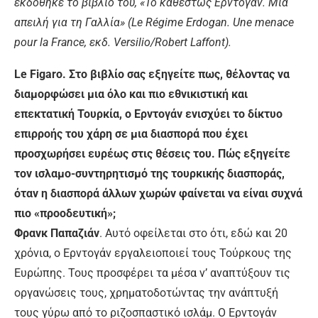
εκδόθηκε το βιβλίο του, «Το καθεστώς Ερντογάν. Μια
απειλή για τη Γαλλία» (Le Régime Erdogan. Une menace
pour la France, εκδ. Versilio/Robert Laffont).
Le Figaro. Στο βιβλίο σας εξηγείτε πως, θέλοντας να
διαμορφώσει μια όλο και πιο εθνικιστική και
επεκτατική Τουρκία, ο Ερντογάν ενισχύει το δίκτυο
επιρροής του χάρη σε μια διασπορά που έχει
προσχωρήσει ευρέως στις θέσεις του. Πώς εξηγείτε
τον ισλαμο-συντηρητισμό της τουρκικής διασποράς,
όταν η διασπορά άλλων χωρών φαίνεται να είναι συχνά
πιο «προοδευτική»;
Φρανκ Παπαζιάν
. Αυτό οφείλεται στο ότι, εδώ και 20
χρόνια, ο Ερντογάν εργαλειοποιεί τους Τούρκους της
Ευρώπης. Τους προσφέρει τα μέσα ν’ αναπτύξουν τις
οργανώσεις τους, χρηματοδοτώντας την ανάπτυξή
τους γύρω από το ριζοσπαστικό ισλάμ. Ο Ερντογάν