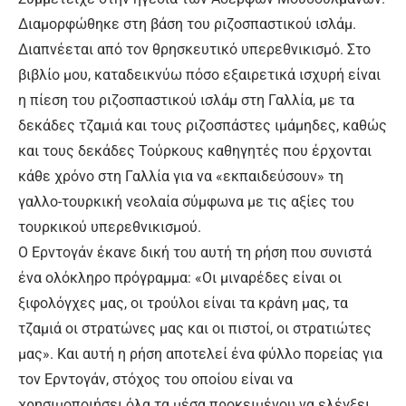
Διαμορφώθηκε στη βάση του ριζοσπαστικού ισλάμ.
Διαπνέεται από τον θρησκευτικό υπερεθνικισμό. Στο
βιβλίο μου, καταδεικνύω πόσο εξαιρετικά ισχυρή είναι
η πίεση του ριζοσπαστικού ισλάμ στη Γαλλία, με τα
δεκάδες τζαμιά και τους ριζοσπάστες ιμάμηδες, καθώς
και τους δεκάδες Τούρκους καθηγητές που έρχονται
κάθε χρόνο στη Γαλλία για να «εκπαιδεύσουν» τη
γαλλο-τουρκική νεολαία σύμφωνα με τις αξίες του
τουρκικού υπερεθνικισμού.
Ο Ερντογάν έκανε δική του αυτή τη ρήση που συνιστά
ένα ολόκληρο πρόγραμμα: «Οι μιναρέδες είναι οι
ξιφολόγχες μας, οι τρούλοι είναι τα κράνη μας, τα
τζαμιά οι στρατώνες μας και οι πιστοί, οι στρατιώτες
μας». Και αυτή η ρήση αποτελεί ένα φύλλο πορείας για
τον Ερντογάν, στόχος του οποίου είναι να
χρησιμοποιήσει όλα τα μέσα προκειμένου να ελέγξει