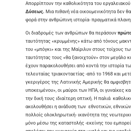
Απορρίπτουν την καθολικότητα του εργαλειακού
Δύσεως.
Μια πιθανή νέα οικουμενικότητα δεν θα
φορά στην ανθρώπινη ιστορία- πραγματικά πλανη
Οι διαδρομές των ανθρώπων θα περάσουν
πρώτ
ταυτότητας «κρυμμένης» κάτω από τόνους μακντό
του «μπόγκι» και της Μαίριλυν στους τοίχους τω
ταυτότητας τους «θα ξανοιχτούν» στον μεγάλο κ
έχουν παρακολουθήσει από κοντά την ιστορία τω
τελευταίας τριακονταετίας -από το 1968 και μετά
γκεριγέρος της Λατινικής Αμερικής θα αμφισβη
υποκειμένου», οι μαύροι των ΗΠΑ, οι γυναίκες κ
την δική τους ιδιαίτερη οπτική. Η παλιά καθολι
ακολουθήσει η ανάδυση των εθνοτικών, εθνικών 
πολλοίς ολοκληρωτική- ικανότητα της νεωτερικό
μόνο μέσω της καταστολής -εκείνης του εμπορεύ