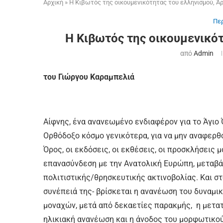
Αρχική
»
Η Κιβωτός της οικουμενικότητας του ελληνισμού, Άρ
Περ
Η Κιβωτός της οικουμενικότ
από
Admin
του Γιώργου Καραμπελιά
Αίφνης, ένα ανανεωμένο ενδιαφέρον για το Άγιο 
Ορθόδοξο κόσμο γενικότερα, για να μην αναφερθ
Όρος, οι εκδόσεις, οι εκθέσεις, οι προσκλήσεις 
επανασύνδεση με την Ανατολική Ευρώπη, μεταβά
πολιτιστικής/θρησκευτικής ακτινοβολίας. Και σ
συνέπειά της- βρίσκεται η ανανέωση του δυναμικ
μοναχών, μετά από δεκαετίες παρακμής, η μετατ
ηλικιακή ανανέωση και η άνοδος του μορφωτικού 