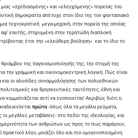
 μιας «σχεδιασμένης» και «ελεγχόμενης» πορείας του
υτική δημοκρατία απέτυχε στον ίδιο της τον φαντασιακό
ια τεχνοκρατική μεγα-μηχανή, στην πορεία της οποίας
ως αφ’ εαυτής, στηριγμένη στην τερατώδη διαπλοκή
τρίβοντας έτσι την «ελεύθερη βούληση» και το ίδιο το
 θριάμβου της παγκοσμιοποίησής της, την στιγμή της
α την γραμμική και οικονομοκεντρική λογική. Πώς είναι
α και οι αλυσίδες συναρμολόγησης των πολυεθνικών
 πολιτισμικές και θρησκευτικές ταυτότητες, έθνη και
α κομματιάζεται αντί να ενοποιείται! Ακριβώς διότι η
αναδεικνύεται
πρώτα
-όπως όλα τα μεγάλα ρεύματα,
οι μεγάλες μεταβάσεις- στο πεδίο της ιδεολογίας, και
θημερινότητα των ανθρώπων ως προς το πως παράγουν,
 πρακτικό λόγο, μοιάζει όλο και πιο ομογενοποιημένη.