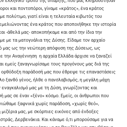
ον ελληνικό τρόπο της ύπαρξης, που μας κληροδότησαν
οροι και ποντοπόροι, γίναμε «κράτος», ένα κράτος
ε πολύτιμο, γιατί είναι η τελευταία κιβωτός του
εμελιώνοντας ένα κράτος που αποποιήθηκε την ιστορία
αι -άθελά μας- αποκοπήκαμε και από την ίδια την
αμε με τα ματογυάλια της Δύσης. Είδαμε τον αρχαίο
τό μας ως την νεώτερη απόφυση της Δύσεως, ως
ε την Αναγέννηση η αρχαία Ελλάδα άρχισε να ξαναζεί
και εμείς ξαναγνωρίσαμε τους προγόνους μας διά της
ν ορθόδοξη παράδοσή μας που έθρεψε τις επαναστάσεις
άλο ξανθό γένος, ήλθε ο πανσλαβισμός, η μεγάλη μάχη
 εναγκαλισμό μας με τη Δύση, γνωρίζοντας και
 μας σε έναν «ξένο» κόσμο. Εμείς, οι άνθρωποι που
νιώθαμε ξαφνικά χωρίς παράδοση, «χωρίς θεό»,
 μιζέρια μας, με σκόρπιες εικόνες από ένδοξες
τράς, Δερβενάκια. Και κάναμε ό,τι μπορούσαμε για να