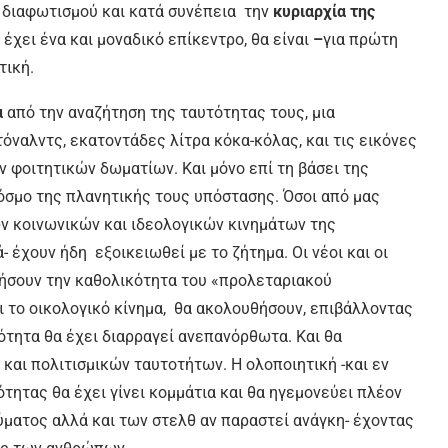
 διαφωτισμού και κατά συνέπεια την
κυριαρχία της
 έχει ένα και μοναδικό επίκεντρο,
θα είναι
–
για πρώτη
τική.
α
από την αναζήτηση της ταυτότητας τους, μια
ναλντς, εκατοντάδες λίτρα κόκα-κόλας, και τις εικόνες
ν φοιτητικών δωματίων. Και μόνο επί τη βάσει της
όσμο της πλανητικής τους υπόστασης. Όσοι από μας
ν κοινωνικών και ιδεολογικών κινημάτων της
- έχουν ήδη εξοικειωθεί με το ζήτημα. Οι νέοι και οι
τήσουν την καθολικότητα του «προλεταριακού
αι το οικολογικό κίνημα, θα ακολουθήσουν, επιβάλλοντας
κότητα θα έχει διαρραγεί ανεπανόρθωτα. Και θα
και πολιτισμικών ταυτοτήτων. Η ολοποιητική -και εν
τητας θα έχει γίνει κομμάτια και θα ηγεμονεύει πλέον
ματος αλλά και των στελθ αν παραστεί ανάγκη- έχοντας