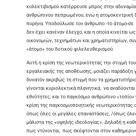
κολεκτιβισμού κατέρρευσε μπρος στην αδυναμία
ανθρώπινου πεπρωμένου, ενώ η ατομοκεντρική δ
πυρήνα. Υποδούλωσε τον άνθρωπο -το άτομο-σε μ
δεν έχει κανέναν έλεγχο, και η οποία κινείται 
οικονομιών, τεχνημάτων και χρηματιστηρίων, συν
«άτομο» του δυτικού φιλελευθερισμού.
Αυτή η κρίση της νεωτερικότητας την στιγμή του
εργαλειακής της αποθέωσης, μοιάζει παράδοξη γι
δυνατόν ακριβώς τη στιγμή που τα χρηματιστήρι
γίνονται κυριολεκτικά πλανητικά, να αναδύονται
εθνότητες, και το παγκόσμιο ανθρώπινο «τοπίο» ν
κρίση της παγκοσμιοποιητικής νεωτερικότητας 
όπως όλες οι μεγάλες επαναστάσεις, /όπως όλες 
μάλιστα της «υψηλής ιδεολογίας». Δηλαδή η κα
πως ντύνονται, πως σκέφτονται στον καθημερινό