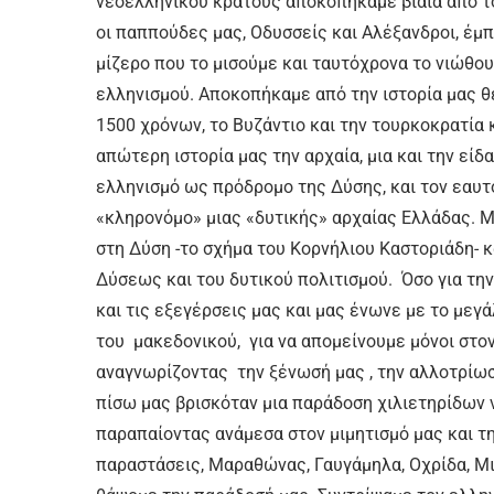
νεοελληνικού κράτους αποκοπήκαμε βίαια από τ
οι παππούδες μας, Οδυσσείς και Αλέξανδροι, έμπ
μίζερο που το μισούμε και ταυτόχρονα το νιώθουμ
ελληνισμού. Αποκοπήκαμε από την ιστορία μας θ
1500 χρόνων, το Βυζάντιο και την τουρκοκρατία κ
απώτερη ιστορία μας την αρχαία, μια και την είδ
ελληνισμό ως πρόδρομο της Δύσης, και τον εαυ
«κληρονόμο» μιας «δυτικής» αρχαίας Ελλάδας. Μ
στη Δύση -το σχήμα του Κορνήλιου Καστοριάδη- 
Δύσεως και του δυτικού πολιτισμού. Όσο για τη
και τις εξεγέρσεις μας και μας ένωνε με το μεγ
του μακεδονικού, για να απομείνουμε μόνοι στον
αναγνωρίζοντας την ξένωσή μας , την αλλοτρίωσή
πίσω μας βρισκόταν μια παράδοση χιλιετηρίδων 
παραπαίοντας ανάμεσα στον μιμητισμό μας και τη
παραστάσεις, Μαραθώνας, Γαυγάμηλα, Οχρίδα, Μισ