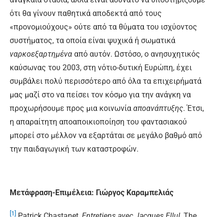
ότι θα γίνουν παθητικά αποδεκτά από τους
«προνομιούχους» ούτε από τα θύματα του ισχύοντος
συστήματος, τα οποία είναι ψυχικά ή σωματικά
ναρκοεξαρτημένα
από αυτόν. Ωστόσο, ο ανησυχητικός
καύσωνας του 2003, στη νότιο-δυτική Ευρώπη, έχει
συμβάλει πολύ περισσότερο από όλα τα επιχειρήματά
μας μαζί στο να πείσει τον κόσμο για την ανάγκη να
προχωρήσουμε προς μια κοινωνία
αποανάπτυξης
. Έτσι,
η απαραίτητη αποαποικιοποίηση του φαντασιακού
μπορεί στο μέλλον να εξαρτάται σε μεγάλο βαθμό από
την παιδαγωγική των καταστροφών.
Μετάφραση-Επιμέλεια: Γιώργος Καραμπελιάς
[1]
Patrick Chastanet,
Entretiens avec Jacques Ellul
, The