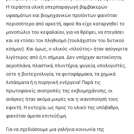
Η τεράστια υλική υπερπαραγωγή βαμβακερών
υφασμάτων και βιομηχανικών προϊόντων φαινόταν
περισσότερο από αρκετή, αφού θα είχε καταργηθεί το
μονοπώλιο του κεφαλαίου, για να θρέψει, να στεγάσει
και να ντύσει τον πληθυσμό (τουλάχιστον του δυτικού
κόσμου). Και όμως, ο υλικός «πλούτος» ήταν ασύγκριτα
λιγότερος από ό,τι σήμερα. Δεν υπήρχαν αυτοκίνητα,
αεροπλάνα, πλαστικά, πλυντήρια, ψυγεία, υπολογιστές,
ούτε η βιοτεχνολογία, τα φυτοφάρμακα, τα χημικά
λιπάσματα ή η πυρηνική ενέργεια! Παρά τις
πρωτοφανείς ανατροπές της εκβιομηχάνισης, οι
ανάγκες ήταν ακόμα μικρές και η ικανοποίησή τους
εφικτή. Η ευτυχία, ως προς το υλικό της υπόβαθρο,
φαινόταν άμεσα επιτεύξιμη.
Για να σχεδιάσουμε μια γαλήνια κοινωνία της