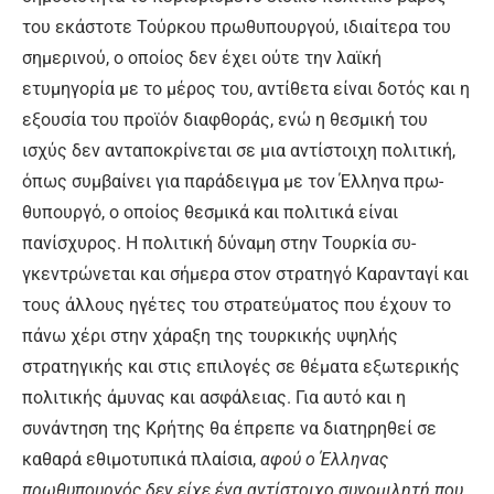
του εκάστοτε Τούρκου πρωθυπουργού, ιδιαίτερα του
σημερινού, ο οποίος δεν έχει ούτε την λαϊκή
ετυμηγορία με το μέρος του, αντίθετα είναι δοτός και η
εξουσία του προϊόν διαφθο­ράς, ενώ η θεσμική του
ισχύς δεν ανταποκρίνεται σε μια αντίστοι­χη πολιτική,
όπως συμβαίνει για παράδειγμα με τον Έλληνα πρω­
θυπουργό, ο οποίος θεσμικά και πολιτικά είναι
πανίσχυρος. Η πο­λιτική δύναμη στην Τουρκία συ­
γκεντρώνεται και σήμερα στον στρατηγό Καρανταγί και
τους άλ­λους ηγέτες του στρατεύματος που έχουν το
πάνω χέρι στην χάραξη της τουρκικής υψηλής
στρατηγικής και στις επιλογές σε θέματα εξωτερικής
πολιτικής ά­μυνας και ασφάλειας. Για αυτό και η
συνάντηση της Κρήτης θα έπρεπε να διατηρηθεί σε
καθα­ρά εθιμοτυπικά πλαίσια,
αφού ο Έλληνας
πρωθυπουργός δεν είχε ένα αντίστοιχο συνομιλη­τή που