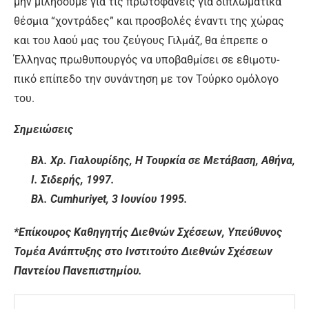
μην μιλήσουμε για τις πρωτοφανείς για διπλωματι­κά
θέσμια “χοντράδες” και προ­σβολές έναντι της χώρας
και του λαού μας του ζεύγους Γιλμάζ, θα έπρεπε ο
Έλληνας πρωθυπουρ­γός να υποβαθμίσει σε εθιμοτυ­
πικό επίπεδο την συνάντηση με τον Τούρκο ομόλογο
του.
Σημειώσεις
Βλ. Χρ. Γιαλουρίδης, Η Τουρ­κία σε Μετάβαση, Αθήνα,
I. Σι­δερής, 1997.
Βλ.
Cumhuriyet,
3 Ιουνίου 1995.
*Επίκουρος Καθηγητής Διεθνών Σχέσεων, Υπεύθυνος
Τομέα Ανάπτυξης στο Ινστιτούτο Διεθνών Σχέσεων
Παντείου Πανεπιστημίου.