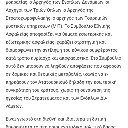
μοκρατίας, ο Αρχηγός των Ενό­πλων Δυνάμεων, οι
Αρχηγοί των Τριών Όπλων, ο Αρχηγός της
Στρατοχωροφυλακής, ο αρχηγός των Τουρκικών
μυστικών υπηρε­σιών (MIT). Το Συμβούλιο Εθνι­κής
Ασφαλείας αποφασίζει για θέματα εσωτερικής και
εξωτε­ρικής ασφαλείας, χαράζει στρα­τηγική και
διαμορφώνει την αντί­ληψη του εθνικού συμφέροντος
κατά τρόπο κυρίαρχο και αποφα­σιστικό. Στο Συμβούλιο
αυτό δεν μπορούν να ληφθούν αποφάσεις που αφορούν
σε δομικές και θε­σμικές μεταβολές, ικανές να ε­
πηρεάσουν τον Ατατουρκισμό δηλαδή την εσωτερική
συγκρό­τηση του κράτους, χωρίς τη συ­ναίνεση της
ηγεσίας του Στρα­τεύματος και των Ενόπλων Δυ­
νάμεων.
Είναι γνωστό στη διεθνή και ι­διαίτερα τη δυτική
δημοσιότητα το περιορισμένο ειδικό πολιτικό βάρος