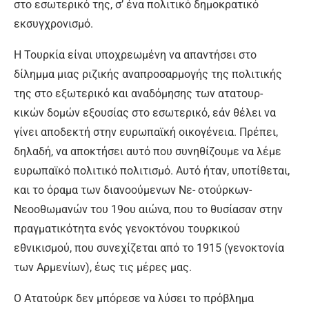
στο εσωτε­ρικό της, σ’ ένα πολιτικό δημο­κρατικό
εκσυγχρονισμό.
Η Τουρκία είναι υποχρεωμέ­νη να απαντήσει στο
δίλημμα μιας ριζικής αναπροσαρμογής της πολιτικής
της στο εξωτερι­κό και αναδόμησης των ατατουρ-
κικών δομών εξουσίας στο εσω­τερικό, εάν θέλει να
γίνει απο­δεκτή στην ευρωπαϊκή οικογέ­νεια. Πρέπει,
δηλαδή, να απο­κτήσει αυτό που συνηθίζουμε να λέμε
ευρωπαϊκό πολιτικό πολι­τισμό. Αυτό ήταν, υποτίθεται,
και το όραμα των διανοούμενων Νε- οτούρκων-
Νεοοθωμανών του 19ου αιώνα, που το θυσίασαν στην
πραγματικότητα ενός γενοκτόνου τουρκικού
εθνικισμού, που συνεχίζεται από το 1915 (γενοκτονία
των Αρμενίων), έως τις μέρες μας.
Ο Ατατούρκ δεν μπόρεσε να λύσει το πρόβλημα