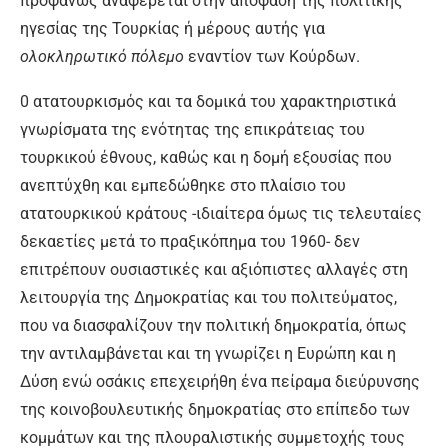
προφανώς αναφέρεται στην απόφαση της πολιτικής
ηγεσίας της Τουρκίας ή μέρους αυτής για
ολοκληρωτικό πόλεμο
ενα­ντίον των Κούρδων.
0 ατατουρκισμός και τα δομι­κά του χαρακτηριστικά
γνωρίσμα­τα της ενότητας της επικράτειας του
τουρκικού έθνους, καθώς και η δομή εξουσίας που
ανεπτύχθη και εμπεδώθηκε στο πλαίσιο του
ατατουρκικού κράτους -ιδιαίτερα όμως τις τελευταίες
δεκαετίες μετά το πραξικόπημα του 1960- δεν
επιτρέπουν ουσιαστικές και αξιόπιστες αλλαγές στη
λειτουρ­γία της Δημοκρατίας και του πο­λιτεύματος,
που να διασφαλίζουν την πολιτική δημοκρατία, όπως
την αντιλαμβάνεται και τη γνωρί­ζει η Ευρώπη και η
Δύση ενώ οσάκις επεχειρήθη ένα πείρα­μα διεύρυνσης
της κοινοβουλευ­τικής δημοκρατίας στο επίπεδο των
κομμάτων και της πλουραλι­στικής συμμετοχής τους