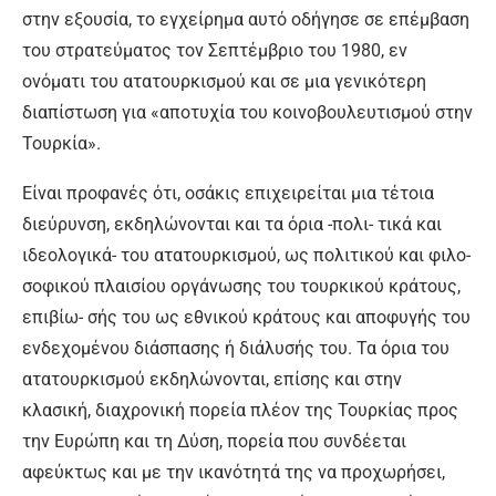
στην ε­ξουσία, το εγχείρημα αυτό οδή­γησε σε επέμβαση
του στρατεύ­ματος τον Σεπτέμβριο του 1980, εν
ονόματι του ατατουρκισμού και σε μια γενικότερη
διαπίστω­ση για «αποτυχία του κοινοβου­λευτισμού στην
Τουρκία».
Είναι προφανές ότι, οσάκις ε­πιχειρείται μια τέτοια
διεύρυνση, εκδηλώνονται και τα όρια -πολι- τικά και
ιδεολογικά- του ατατουρ­κισμού, ως πολιτικού και φιλο­
σοφικού πλαισίου οργάνωσης του τουρκικού κράτους,
επιβίω- σής του ως εθνικού κράτους και αποφυγής του
ενδεχομένου διά­σπασης ή διάλυσής του. Τα όρια του
ατατουρκισμού εκδηλώνο­νται, επίσης και στην
κλασική, διαχρονική πορεία πλέον της Τουρκίας προς
την Ευρώπη και τη Δύση, πορεία που συνδέεται
αφεύκτως και με την ικανότητά της να προχωρήσει,