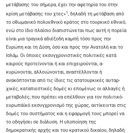
μετάβασης του σήμερα, έχει την αφετηρία του στην
1
κρίση μετάβασης του χτες»
, δηλαδή τη μετάβαση α­πό
το οθωμανικό πολυεθνικό κράτος στο τουρκικό εθνικό,
ε­νώ στο ίδιο πλαίσιο διαπιστώνε­ται πως αυτή η πορεία
είναι μια τραγικά αδιέξοδη καμπή τόσο προς την
Ευρώπη και τη Δύση, όσο και προς την Ανατολή και το
Ισλάμ. Οι όποιες εκσυγχρονιστι­κές πολιτικές κατά
καιρούς προ­τείνονται ή και επιχειρούνται, α­
κυρώνονται, αλλοιώνονται, ανα­στέλλονται ή
ανακόπτονται από τις ίδιες τις ατατουρκικές αυταρ­
χικές, καταπιεστικές δομές κι ε­πομένως οι αλλαγές ή
μεταβο­λές, που πρέπει να επέλθουν για τον πολιτικό-
ευρωπάίκό εκ­συγχρονισμό της χώρας, αντίκει­νται στις
δομές του συστήματος και η εφαρμογή τους μπορεί να
το οδηγήσει σε διάλυση. Η υλο­ποίηση της
δημοκρατικής αρχής και του κρατικού δικαίου, δηλα­δή