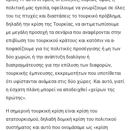
πολιτική μας ηγεσία, ο­φείλουμε να γνωρίζουμε σε ό­λες
του τις πτυχές και διαστά­σεις το τουρκικό πρόβλημα,
δη­λαδή την κρίση της Τουρκίας, να αντιμετωπίσουμε
με μεγάλη προ­σοχή τα σενάρια που αναφέρο­νται στην
επιβίωση του τουρκι­κού κράτους και κατόπιν να α­
ποφασίζουμε για τις πολιτικές προσέγγισης ή μη των
δύο χω­ρών, ή την ανάπτυξη διαλόγου ή
διαπραγμάτευσης για την επίλυ­ση των διαφορών,
τουρκικής έ­μπνευσης, εκκρεμοτήτων που υποτίθεται
ότι υφίστανται ανάμε­σα στις δύο χώρες. Και αυτό, για­τί
η έσχατη πλάνη μπορεί να α­ποδειχθεί «χείρων της
πρώτης».
Η σημερινή τουρκική κρίση εί­ναι κρίση του
ατατουρκισμού, δη­λαδή δομική κρίση του πολιτικού
συστήματος και αυτό που ονο­μάσαμε ως «κρίση