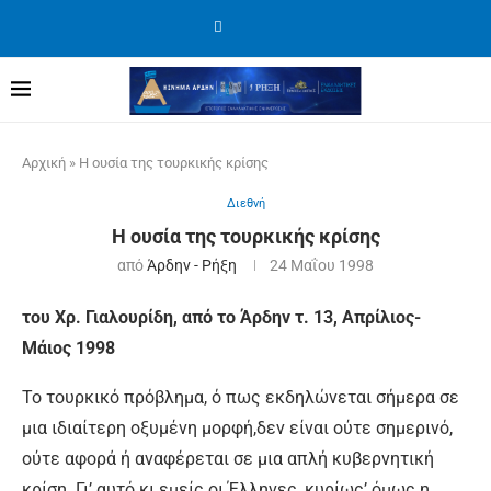
Αρχική
»
Η ουσία της τουρκικής κρίσης
Διεθνή
Η ουσία της τουρκικής κρίσης
από
Άρδην - Ρήξη
24 Μαΐου 1998
του Χρ. Γιαλουρίδη, από το Άρδην τ. 13, Απρίλιος-
Μάιος 1998
Το τουρκικό πρόβλημα, ό πως εκδηλώνεται σήμερα σε
μια ιδιαίτερη οξυμένη μορφή,δεν είναι ούτε σημερινό,
ούτε αφορά ή αναφέρεται σε μια απλή κυβερνητική
κρίση. Γι’ αυ­τό κι εμείς οι Έλληνες, κυρίως’ όμως η