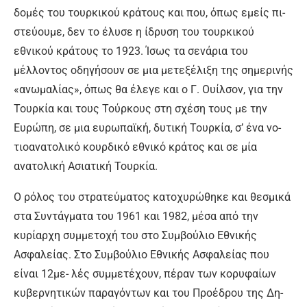
δομές του τουρκικού κράτους και που, όπως εμείς πι­
στεύουμε, δεν το έλυσε η ίδρυ­ση του τουρκικού
εθνικού κρά­τους το 1923. Ίσως τα σενάρια του
μέλλοντος οδηγήσουν σε μια μετεξέλιξη της σημερινής
«ανω­μαλίας», όπως θα έλεγε και ο Γ. Ουίλσον, για την
Τουρκία και τους Τούρκους στη σχέση τους με την
Ευρώπη, σε μια ευρωπα­ϊκή, δυτική Τουρκία, σ’ ένα νο­
τιοανατολικό κουρδικό εθνικό κράτος και σε μία
ανατολική Α­σιατική Τουρκία.
Ο ρόλος του στρατεύματος κατοχυρώθηκε και θεσμικά
στα Συντάγματα του 1961 και 1982, μέσα από την
κυρίαρχη συμμε­τοχή του στο Συμβούλιο Εθνικής
Ασφαλείας. Στο Συμβούλιο Εθνι­κής Ασφαλείας που
είναι 12με- λές συμμετέχουν, πέραν των κο­ρυφαίων
κυβερνητικών παραγό­ντων και του Προέδρου της Δη­