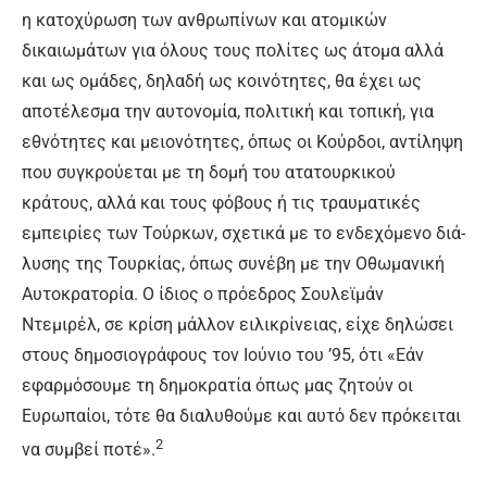
η κατοχύρωση των ανθρωπί­νων και ατομικών
δικαιωμάτων για όλους τους πολίτες ως άτομα αλλά
και ως ομάδες, δηλαδή ως κοινότητες, θα έχει ως
αποτέ­λεσμα την αυτονομία, πολιτική και τοπική, για
εθνότητες και μειονότητες, όπως οι Κούρδοι, αντίληψη
που συγκρούεται με τη δομή του ατατουρκικού
κράτους, αλλά και τους φόβους ή τις τραυ­ματικές
εμπειρίες των Τούρκων, σχετικά με το ενδεχόμενο διά­
λυσης της Τουρκίας, όπως συ­νέβη με την Οθωμανική
Αυτο­κρατορία. Ο ίδιος ο πρόεδρος Σουλεϊμάν
Ντεμιρέλ, σε κρίση μάλλον ειλικρίνειας, είχε δηλώ­σει
στους δημοσιογράφους τον Ιούνιο του ’95, ότι «Εάν
εφαρ­μόσουμε τη δημοκρατία όπως μας ζητούν οι
Ευρωπαίοι, τότε θα διαλυθούμε και αυτό δεν πρόκειται
2
να συμβεί ποτέ».