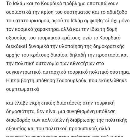
Το Ισλάμ και το Κουρδικό πρό­βλημα αποτυπώνουν
ουσιαστικά την κρίση του συστήματος και το αδιέξοδο
του ατατουρκισμού, α­φού το Ισλάμ αμφισβητεί όχι μό­νο
τον κοσμικό χαρακτήρα, αλλά και την ίδια τη δομή
εξουσίας του τουρκικού κράτους, ενώ το Κουρδικό
διεκδικεί δυναμικά την υλοποίηση της δημοκρατικής
αρ­χής του κράτους δικαίου, δηλα­δή την προστασία και
την πολιτι­κή αυτονομία των εθνοτήτων στο
συγκεντρωτικό, αυταρχικό τουρ­κικό πολιτικό σύστημα.
Η περι­βόητη υπόθεση Σουσουρλούκ, που εκδηλώθηκε
συμπτωματικά
και έλαβε εκρηκτικές διαστάσεις στην τουρκική
δημοσιότητα, δεν είναι μια συνηθισμένη υπόθεση
διαφθοράς των πολιτικών ή διά­βρωσης της πολιτικής
εξουσίας και του πολιτικού προσωπικού, αλλά