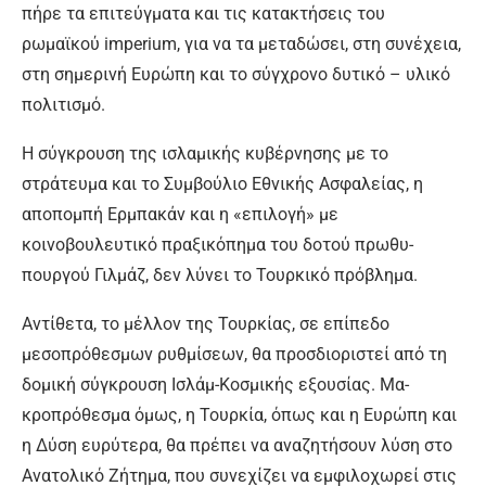
πήρε τα επιτεύγματα και τις κατακτήσεις του
ρωμαϊκού imperium, για να τα μεταδώσει, στη συνέχεια,
στη σημερινή Ευ­ρώπη και το σύγχρονο δυτικό – υλικό
πολιτισμό.
Η σύγκρουση της ισλαμικής κυβέρνησης με το
στράτευμα και το Συμβούλιο Εθνικής Ασφαλεί­ας, η
αποπομπή Ερμπακάν και η «επιλογή» με
κοινοβουλευτικό πραξικόπημα του δοτού πρωθυ­
πουργού Γιλμάζ, δεν λύνει το Τουρκικό πρόβλημα.
Αντίθετα, το μέλλον της Τουρ­κίας, σε επίπεδο
μεσοπρόθε­σμων ρυθμίσεων, θα προσδιορι­στεί από τη
δομική σύγκρουση Ισλάμ-Κοσμικής εξουσίας. Μα­
κροπρόθεσμα όμως, η Τουρκία, όπως και η Ευρώπη και
η Δύση ευρύτερα, θα πρέπει να αναζη­τήσουν λύση στο
Ανατολικό Ζή­τημα, που συνεχίζει να εμφιλο­χωρεί στις