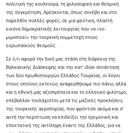
πολιτική της κουλτούρα, τη φιλοσοφική και θεσμική
της συγκρότηση. Αρέ­σκονται, όπως συνέβη και στο
παρελθόν πολλές φορές, σε μια ψεύτικη, πλαστή
εικόνα δημο­κρατικής λειτουργίας που να «νο­
μιμοποιεί» την τουρκική συμμε­τοχή στους
ευρωπαϊκούς θε­σμούς.
Σε ό,τι αφορά την δική μας στάση στη διάρκεια της
Βαλκα­νικής Διάσκεψης και την κατ’ ι­δίαν συνάντηση
των δύο πρωθυ­πουργών Ελλάδος-Τουρκίας, οι λόγοι
στους οποίους εκτενώς α­ναφερθήκαμε πιο πάνω, αλλά
και η εθνική μας αξιοπρέπεια και το ελληνικό φιλότιμο,
επέβαλλαν τουλάχιστον μετά τις μαζικές προκλήσεις
της τουρκικής αερο­πορίας, που φρόντισε ακόμα και σ’
αυτή την περίπτωση να επι­δείξει την ηγεμονική και
επεκτα­τική της αντίληψη έναντι της Ελ­λάδος, για να