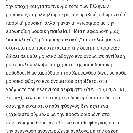
την εποχή και για το πνεύμα τότε των Ελλήνων
μουσικών, παραλληλισμός με την αραβική, οθωμανική ή
περσική μουσική, αλλά η ανάγκη γνωριμίας με την
ευρωπαϊκή μουσική παιδεία. Η ίδια η εφαρμογή μιας
“παραλλαγής” ή “παραση-μαντικής” αποτελεί ήδη ένα
στοιχείο που προέρχεται από την δύση, η οποία είχε
δώσει σε κάθε μουσικό φθόγγο ένα όνομα, σε αντίθεση
με τα πολυσύλλαβα απηχήματα της παραδοσιακής
μεθόδου. Η μεταρρύθμιση του Χρύσανθου δίνει σε κάθε
μουσικό φθόγγο ένα όνομα που στηρίζεται στα
γράμματα του ελληνικού αλφαβήτου (πΑ, Βου, Γα, Δι, κΕ,
Ζω, νΗ), αλλά ουσιαστική του διαφορά από το δυτικό
σύστημα είναι ότι ο κάθε φθόγγος δεν έχει ένα
ξεχωριστό σύμβολο με την προσδιορισμένη στο
πεντάγραμμο θέση, αντιθέτως ο κάθε φθόγγος κατά
την ανάγνωση αναγνωρίζεται ανάλογα με την σχέση