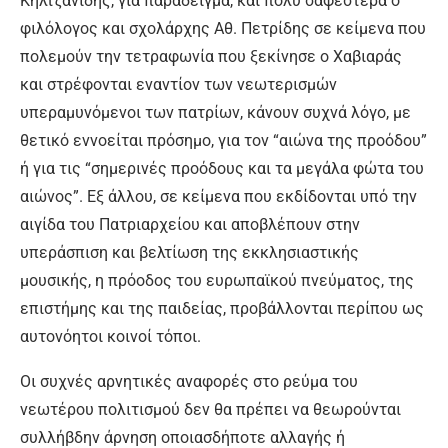
Κηλτζανίδης, για παράδειγμα, και πολύ σαφέστερα ο
φιλόλογος και σχολάρχης Αθ. Πετρίδης σε κείμενα που
πολεμούν την τετραφωνία που ξεκίνησε ο Χαβιαράς
και στρέφονται εναντίον των νεωτερισμών
υπεραμυνόμενοι των πατρίων, κάνουν συχνά λόγο, με
θετικό εννοείται πρόσημο, για τον “αιώνα της προόδου”
ή για τις “σημερινές προόδους και τα μεγάλα φώτα του
αιώνος”. Εξ άλλου, σε κείμενα που εκδίδονται υπό την
αιγίδα του Πατριαρχείου και αποβλέπουν στην
υπεράσπιση και βελτίωση της εκκλησιαστικής
μουσικής, η πρόοδος του ευρωπαϊκού πνεύματος, της
επιστήμης και της παιδείας, προβάλλονται περίπου ως
αυτονόητοι κοινοί τόποι.
Οι συχνές αρνητικές αναφορές στο ρεύμα του
νεωτέρου πολιτισμού δεν θα πρέπει να θεωρούνται
συλλήβδην άρνηση οποιασδήποτε αλλαγής ή