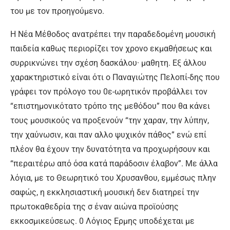
του με τον προηγούμενο.
Η Νέα Μέθοδος ανατρέπει την παραδεδομένη μουσική
παιδεία καθως περιορίζει τον χρονο εκμαθήσεως και
συρρικνώνει την σχέση δασκάλου· μαθητη. Εξ άλλου
χαρακτηριστικό είναι ότι ο Παναγιώτης Πελοπί-δης που
γράφει τον πρόλογο του 0ε-ωρητικόν προβάλλει τον
“επιστημονικότατο τρόπο της μεθόδου” που θα κάνει
τους μουσικούς να προξενούν “την χαραν, την λύπην,
την χαύνωσιν, και παν αλλο ψυχικόν πάθος” ενώ επί
πλέον θα έχουν την δυνατότητα να προχωρήσουν και
“περαιτέρω από όσα κατά παράδοσιν έλαβον”. Με άλλα
λόγια, με το Θεωρητικό του Χρυσανθου, εμμέσως πλην
σαφώς, η εκκλησιαστική μουσική δεν διατηρεί την
πρωτοκαθεδρία της σ έναν αιώνα προϊούσης
εκκοσμικεύσεως. 0 Λόγιος Ερμης υποδέχεται με