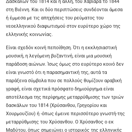
Δασκάλων του 1814 και η άλλη, του Χαβιαρά το 1844
στη Βιέννη. Και οι δύο περιπτώσεις συνδέονται άμεσα
ή έμμεσα με τις απηχήσεις του ρεύματος του
νεοελληνικού διαφωτισμού στον ευρύτερο χώρο της
ελληνικής κοινωνίας.
Είναι σχεδόν κοινή πεποίθηση. Ότι η εκκλησιαστική
μουσική, η λεγόμενη βυζαντινή, είναι μια μουσική
παράδοση αιώνων. Ίσως όμως στο ευρύτερο κοινό δεν
είναι γνωστό ότι η παρασημαντική της, αυτά τα
παράξενα σύμβολα που σε πολλούς θυμίζουν αραβική
γραφή, είναι σχετικά πρόσφατο δημιούργημα είναι
αποτέλεσμα της περίφημης μεταρρύθμισης των τριών
δασκάλων του 1814 (Χρύσανθου, Γρηγορίου και
Χουρμουζίου) ή -όπως έμεινε περισσότερο γνωστή-της
μεταρρύθμισης του Χρύσανθου. Ο Χρύσανθος ο εκ
Μαδύτου, όπως σημειώνει ο ιστορικός της ελληνικής