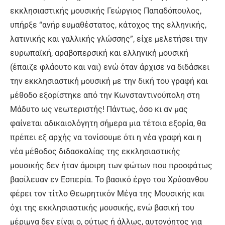
εκκλησιαστικής μουσικής Γεώργιος Παπαδόπουλος,
υπήρξε “ανήρ ευμαθέστατος, κάτοχος της ελληνικής,
λατινικής και γαλλικής γλώσσης”, είχε μελετήσει την
ευρωπαϊκή, αραβοπερσική και ελληνική μουσική
(έπαιζε φλάουτο και ναι) ενώ όταν άρχισε να διδάσκει
την εκκλησιαστική μουσική με την δική του γραφή και
μέθοδο εξορίστηκε από την Κωνσταντινούπολη στη
Μάδυτο ως νεωτεριστής! Πάντως, όσο κι αν μας
φαίνεται αδικαιολόγητη σήμερα μια τέτοια εξορία, θα
πρέπει εξ αρχής να τονίσουμε ότι η νέα γραφή και η
νέα μέθοδος διδασκαλίας της εκκλησιαστικής
μουσικής δεν ήταν άμοιρη των φώτων που προσφάτως
βασίλευαν εν Εσπερία. Το βασικό έργο του Χρύσανθου
φέρει τον τίτλο Θεωρητικόν Μέγα της Μουσικής και
όχι της εκκλησιαστικής μουσικής, ενώ βασική του
μέριμνα δεν είναι ο, ούτως ή άλλως, αυτονόητος για