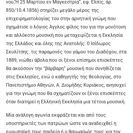
νου,’Ή 25 Μαρτίου εν Μαγκεστρία”, εφ. Ελπίς, άρ.
850/10.4.1856) στηρίζει μεγάλο μέρος της
επιχειρηματολογίας του στην αρνητική γνώμη που
σχημάτισε ο λόγιος Άγγλος φίλος του για την μονότονη
και αλλόκοτο μουσική που μεταχειρίζεται η Εκκλησία
της Ελλάδος και όλης της Ανατολής. 0 Ισίδωρος
Σκυλίτσης. τις παραμονές του γάμου του Διαδόχου, στα
1889, νιώθει άβολα που οι ξένοι επίσημοι επισκέπτες
θα ακούσουν την “βάρβαρη” μουσική που συνηθίζεται
στις Εκκλησίες, ενώ ο καθηγητής της θεολογίας, στο
Πανεπιστήμιο Αθηνών, Α. Διομήδης Κυριάκος, ανησυχεί
για την γνώμη που θα σχηματίζουν οι ξένοι επισκέπτες
όταν διατηρεί η Ελληνική Εκκλησία μια τέτοια μουσική.
Μία ανάλογη αγωνία εκφράζεται και από τους
υποστηρικτές των πατρώων ώστε να αναδειχθεί η
ευρωπαϊκή τους παιδεία ή ο θαυμασμός τους για τον