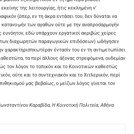
εκείνης της λειτουργίας, ήτις κεκλημένη ν’
φικόν (όπερ, εν τη άκρα εντάσει του, δεν δύναται να
ν κατανο-μήν των αγαθών ούτε με την αναπροσαρμογήν
ς ευνόητον, εδώ υπάρχουν εργατικοί ακριβώς χείρες
αι των διαχωρητών παραγωγικών επιδόσεων) ωδήγησεν
την χαρακτηρισπκωτέραν έντασίν του εν τη αντιμετωπίσει
 καθεστώτα, τα περί άλλους άξονας στρεφόμενα, ουδεμίαν
βώς τον λόγον το τοπικόν και το Κοινοτικών καθεστώς
ικόν, ούτε και το συντεχνιακόν και το Χιτλερικόν, περί
 πιθηκισμού μας βεβαίως, ο μείζων λόγος γίνεται τον
ωνσταντίνου Καραβίδα, Η Κοινοτική Πολιτεία, Αθήνα