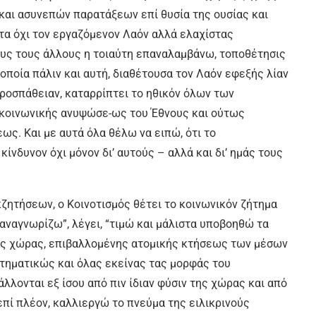
και ασυνεπών παρατάξεων επί θυσία της ουσίας και
α όχι τον εργαζόμενον Λαόν αλλά ελαχίστας
ους τους άλλους η τοιαύτη επαναλαμβάνω, τοποθέτησις
 οποία πάλιν και αυτή, διαθέτουσα τον Λαόν εφεξής λίαν
ροσπάθειαν, καταρρίπτει το ηθικόν όλων των
 κοινωνικής ανυψώσε-ως του Έθνους και ούτως
ς. Και με αυτά όλα θέλω να ειπώ, ότι το
νδυνον όχι μόνον δι’ αυτούς – αλλά και δι’ ημάς τους
ζητήσεων, ο Κοινοτισμός θέτει το κοινωνικόν ζήτημα
“αναγνωρίζω”, λέγει, “τιμώ και μάλιστα υποβοηθώ τα
ης χώρας, επιβαλλομένης ατομικής κτήσεως των μέσων
ηματικώς και όλας εκείνας τας μορφάς του
λλονται εξ ίσου από πιν ίδιαν φύσιν της χώρας και από
πί πλέον, καλλιεργώ το πνεύμα της ειλικρινούς