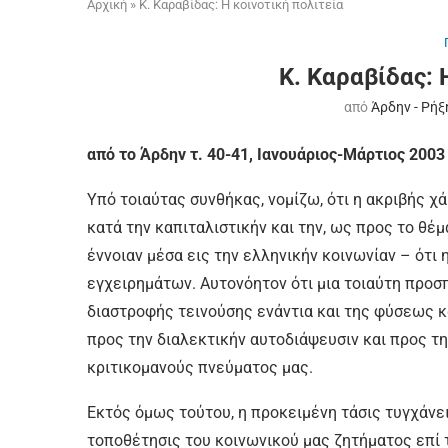
Αρχική
»
Κ. Καραβίδας: Η κοινοτική πολιτεία
Κ. Καραβίδας: 
από
Άρδην - Ρήξ
από το Άρδην τ. 40-41, Ιανουάριος-Μάρτιος 2003
Υπό τοιαύτας συνθήκας, νομίζω, ότι η ακριβής χ
κατά την καπιταλιστικήν και την, ως προς το θέ
έννοιαν μέσα εις την ελληνικήν κοινωνίαν – ότι
εγχειρημάτων. Αυτονόητον ότι μια τοιαύτη προσ
διαστροφής τεινούσης ενάντια και της φύσεως 
προς την διαλεκτικήν αυτοδιάψευσιν και προς τ
κριτικομανούς πνεύματος μας.
Εκτός όμως τούτου, η προκειμένη τάσις τυγχάνει
τοποθέτησις του κοινωνικού μας ζητήματος επί 