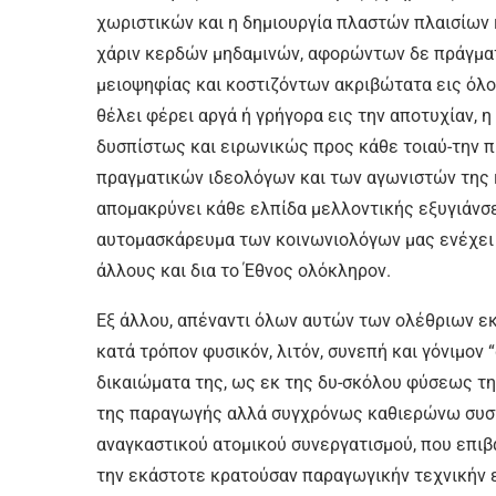
χωριστικών και η δημιουργία πλαστών πλαισίων 
χάριν κερδών μηδαμινών, αφορώντων δε πράγματ
μειοψηφίας και κοστιζόντων ακριβώτατα εις όλ
θέλει φέρει αργά ή γρήγορα εις την αποτυχίαν, η
δυσπίστως και ειρωνικώς προς κάθε τοιαύ-την π
πραγματικών ιδεολόγων και των αγωνιστών της
απομακρύνει κάθε ελπίδα μελλοντικής εξυγιάνσεω
αυτομασκάρευμα των κοινωνιολόγων μας ενέχει κί
άλλους και δια το Έθνος ολόκληρον.
Εξ άλλου, απέναντι όλων αυτών των ολέθριων εκ
κατά τρόπον φυσικόν, λιτόν, συνεπή και γόνιμον 
δικαιώματα της, ως εκ της δυ-σκόλου φύσεως τ
της παραγωγής αλλά συγχρόνως καθιερώνω συστ
αναγκαστικού ατομικού συνεργατισμού, που επιβά
την εκάστοτε κρατούσαν παραγωγικήν τεχνικήν ε