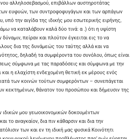
ίνου αλληλοσεβασμού, επιβάλλων αυστηροτάτας
των ευφυών, των συντροφοφυγάγων και των αρπάγων
, υπό την αιγίδα της ιδικής μου εσωτερικής ειρήνης,
μω να καταλάβουν καλά δύο τινά: α .) ότι η υψίστη
 δύναμιν, πείραν και πλούτον έγκειται εις το να
λλους δια της δυνάμεώς του ταύτης αλλά και να
ότητος, δηλαδή τα συμφέροντα του συνόλου, όπως είναι
σεως σύμφωνα με τας παραδόσεις και σύμφωνα με την
τι και η ελαχίστη ενδεχομένη θετική εκ μέρους ενός
α κατά των κοινών τούτων συμφερόντων – συνεπάγεται
ων κεκτημένων, θάνατον του προσώπου και δήμευσιν της
ων ιδικών μου γεωοικονομικών δοκουμέντων
αι το αναγκαίον, δια πιν κάθαρσιν και δια την
όλισιν των και εν τη ιδική μας φυσικά Κοινότητι
υ κοινωνικού λεγόμενου προβλήματος παρ’ ημίν εύρηται