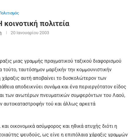
Πολιτισμός
Η κοινοτική πολιτεία
η
20 Ιανουαρίου 2003
άραξις μιας γραμμής πραγματικού ταξικού διαφορισμού
μα τούτο, ταυτόσημον μαρξικήν την κομμουνιστικήν
 η χάραξις αυτή αποβαίνει το δυσκολώτερον των
πάθεια αποδεικνύει συνάμα και ένα περιεργότατον είδος
και των ανωτέρων πνευματικών συμφερόντων του Λαού,
ην αυτοκαταστροφήν τού και άλλως αρκετά
 και οικονομικά ασύμφορος και ηθικά ατυχής διότι η
τοιαύτης ψευδούς, ως είνε η επιπόλαια χάραξις γραμμών