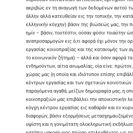
ακριβώς εν τη αναγωγή των δεδομένων αυτού τω
άλλην αλλά κατευθείαν εις την τοπικήν, την κατά
ελληνικήν κόγχην) βάσιν της βιώσεώς μας, την
ημίν – βάσιν, τουτέστιν, ούσαν φύσιν τοιαύτην ώ
αναπροσαρμογών εις ό,τι αφορά όχι μόνον την ο
εργασίας κοινοπραξίας και της κατανομής των α
το κοινωνικόν ζήτημα) – αλλά και όσον αφορά τα 
ενδημούντων, αίτια ανωμαλίας, οία είνε: πρώτον
χώρας μας (η οποία και ιδιότυπον επίσης επιβά
κέντρων εργασίας και των σχετικών κοινοτικών λ
παραγόμενα αγαθά, μείζων δημογραφία μας, η οπ
κοινοπραξιών μας επιβάλλει την αποικιστικήν λε
κόγχη κέντρου εργασίας εις καθαράν και εν κυρ
διαφορών, βάσιν εξορμήσεως μετασχημαιιζομένου
υψίστη και η γονιμότατη ολοκληρωτική εκδήλωσι
κατόπιν μακραίωνος πείρας επιλεχθέντος ως το