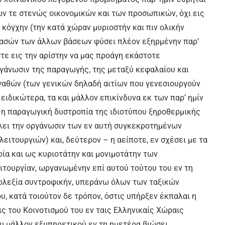
ν τε στενώς οικονομικών και των προσωπικών, όχι εις
 κόγχην (την κατά χώραν μυριοστήν και πιν ολικήν
 πασών των άλλων βάσεων φύσει πλέον εξηρμένην παρ’
στε εις την αρίστην να μας προάγη εκάστοτε
ργάνωσιν της παραγωγής, της μεταξύ κεφαλαίου και
γαθών (των γενικών δηλαδή αιτίων που γενεσιουργούν
ειδικώτερα, τα και μάλλον επικίνδυνα εκ των παρ’ ημίν
, η παραγωγική δυστροπία της ιδιοτύπου ξηροθερμικής
λλει την οργάνωσιν των εν αυτή συγκεκροτημένων
ειτουργιών) και, δεύτερον – η αείποτε, εν σχέσει με τα
οία και ως κυριοτάτην και μονιμοτάτην των
ιτουργίαν, ωργανωμένην επί αυτού τούτου του εν τη
ιολεξία συντροφικήν, υπεράνω όλων των ταξικών
, κατά τοιούτον δε τρόπον, όστις υπήρξεν έκπαλαι η
ς του Κοινοτισμού του εν ταις Ελληνικαίς Χώραις
υ μάλλον εξυπηρετικού εν τη ημετέρα βιώσει