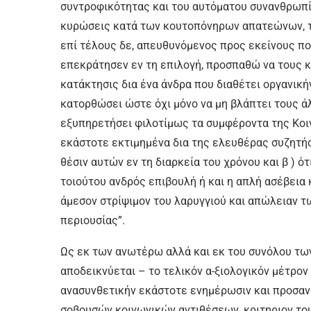
συντροφικότητας και του αυτόματου συνανθρωπ
κυρώσεις κατά των κουτοπόνηρων απατεώνων, 
επί τέλους δε, απευθυνόμενος προς εκείνους που
επεκράτησεν εν τη επιλογή, προσπαθώ να τους κά
κατάκτησις δια ένα άνδρα που διαθέτει οργανικήν
κατορθώσει ώστε όχι μόνο να μη βλάπτει τους ά
εξυπηρετήσει φιλοτίμως τα συμφέροντα της Κοιν
εκάστοτε εκτιμημένα δια της ελευθέρας συζητή
θέσιν αυτών εν τη διαρκεία του χρόνου και β ) ό
τοιούτου ανδρός επιβουλή ή και η απλή ασέβει
άμεσον στρίψιμον του λαρυγγιού και απώλειαν τ
περιουσίας”.
Ως εκ των ανωτέρω αλλά και εκ του συνόλου τ
αποδεικνύεται – το τελικόν α-ξιολογικόν μέτρον κ
ανασυνθετικήν εκάστοτε ενημέρωσιν και προσανατ
σοβουσών κοινωνικών αντιθέσεων, κριτηριον το