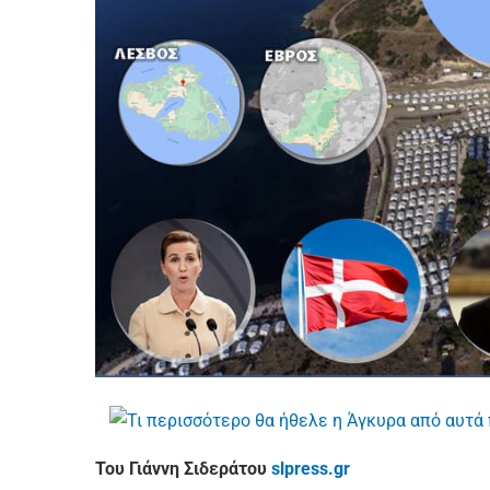
Του Γιάννη Σιδεράτου
slpress.gr