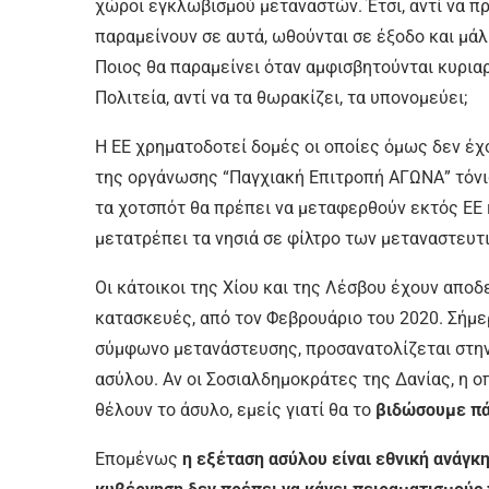
χώροι εγκλωβισμού μεταναστών. Έτσι, αντί να π
παραμείνουν σε αυτά, ωθούνται σε έξοδο και μά
Ποιος θα παραμείνει όταν αμφισβητούνται κυριαρ
Πολιτεία, αντί να τα θωρακίζει, τα υπονομεύει;
Η ΕΕ χρηματοδοτεί δομές οι οποίες όμως δεν έχ
της οργάνωσης “Παγχιακή Επιτροπή ΑΓΩΝΑ” τόνισ
τα χοτσπότ θα πρέπει να μεταφερθούν εκτός ΕΕ κ
μετατρέπει τα νησιά σε φίλτρο των μεταναστευτ
Οι κάτοικοι της Χίου και της Λέσβου έχουν αποδ
κατασκευές, από τον Φεβρουάριο του 2020. Σήμε
σύμφωνο μετανάστευσης, προσανατολίζεται στην 
ασύλου. Αν οι Σοσιαλδημοκράτες της Δανίας, η οπ
θέλουν το άσυλο, εμείς γιατί θα το
βιδώσουμε πά
Επομένως
η εξέταση ασύλου είναι εθνική ανάγκη