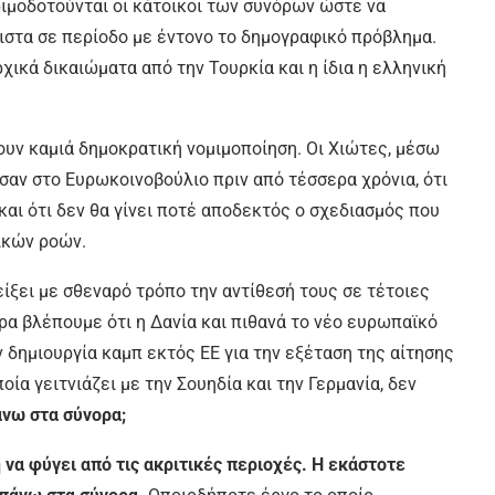
ριμοδοτούνται οι κάτοικοι των συνόρων ώστε να
λιστα σε περίοδο με έντονο το δημογραφικό πρόβλημα.
χικά δικαιώματα από την Τουρκία και η ίδια η ελληνική
ουν καμιά δημοκρατική νομιμοποίηση. Οι Χιώτες, μέσω
αν στο Ευρωκοινοβούλιο πριν από τέσσερα χρόνια, ότι
αι ότι δεν θα γίνει ποτέ αποδεκτός ο σχεδιασμός που
ικών ροών.
είξει με σθεναρό τρόπο την αντίθεσή τους σε τέτοιες
ρα βλέπουμε ότι η Δανία και πιθανά το νέο ευρωπαϊκό
δημιουργία καμπ εκτός ΕΕ για την εξέταση της αίτησης
οία γειτνιάζει με την Σουηδία και την Γερμανία, δεν
νω στα σύνορα;
 να φύγει από τις ακριτικές περιοχές. Η εκάστοτε