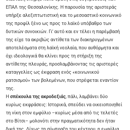
ΕΠΑΛ της Θεσσαλονίκης. Η παρουσία της αριστεράς
υπήρξε αλεξιπτωτιστική και το μεσοαστικό κοινωνικό
της προφίλ ξένο ως προς το λαϊκό υπόβαθρο των
δυτικών συνοικιών. Γι’ αυτό και εν τέλει η παρέμβασή
της είχε τα ακριβώς αντίθετα των διακηρυγμένων
αποτελέσματα στη λαϊκή νεολαία, που αυθόρμητα και
όχι ιδεολογικά θα κλίνει προς τη στήριξη της
αντίθετης πλευράς, προσλαμβάνοντας τις αριστερές
καταγγελίες ως έκφραση ενός «κοινωνικού
ρατσισμού» των βολεμένων, που στρέφεται εναντίον
της.
Η
σπέκουλα της ακροδεξιάς
, πάλι, λαμβάνει δύο
κυρίως εκφράσεις: Ιστορικά, σπεύδει να οικειοποιηθεί
τη νίκη στον εμφύλιο –κυρίως μέσα από τις τελετές
στο Βίτσι– μολονότι στην πραγματικότητα δεν ήταν
δική της. Δίχως τη σύμπραξη του κέντρου, η εμφύλια