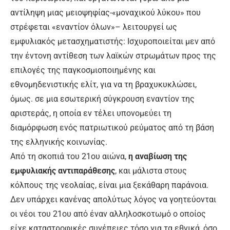
αντίληψη μιας μειοψηφίας-«μοναχικού λύκου» που
στρέφεται «εναντίον όλων»– λειτουργεί ως
εμφυλιακός μετασχηματιστής: Ισχυροποιείται μεν από
την έντονη αντίθεση των λαϊκών στρωμάτων προς της
επιλογές της παγκοσμιοποιημένης και
εθνομηδενιστικής ελίτ, για να τη βραχυκυκλώσει,
όμως. σε μια εσωτερική σύγκρουση εναντίον της
αριστεράς, η οποία εν τέλει υπονομεύει τη
διαμόρφωση ενός πατριωτικού ρεύματος από τη βάση
της ελληνικής κοινωνίας.
Από τη σκοπιά του 21ου αιώνα,
η αναβίωση της
εμφυλιακής αντιπαράθεσης
, και μάλιστα στους
κόλπους της νεολαίας, είναι μια ξεκάθαρη παράνοια.
Δεν υπάρχει κανένας απολύτως λόγος να γοητεύονται
οι νέοι του 21ου από έναν αλληλοσκοτωμό ο οποίος
είχε καταστροφικές συνέπειες τόσο για τα εθνικά, όσο