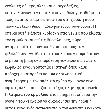
νεολαίες σήμερα, αλλά και οι ακροδεξιές,
καταναλώνουν τον εμφύλιο σαν μυθολογία· αδιάφορο
τούς είναι το τι άφησε πίσω του στη χώρα, ή πόσο
τραγικά εξελίχθηκε η αδελφοκτόνος σύγκρουση. Η
οπτική αυτή, κάποτε κυρίαρχη στις γενιές που βίωσαν
τον εμφύλιο και απ’ τις δύο πλευρές, τώρα
αντιμετωπίζεται σαν «καθωσπρεπισμός των
φιλελέδων». Αντίθετα, στο μυαλό όσων πριμοδοτούν
σήμερα τη βίαιη αντιπαράθεση «αντίφα» και «φα», ο
εμφύλιος είναι η ουτοπία: Η στιγμή όπου κάθε
πρόσχημα καταρρέει και μια ολοκληρωτική
αναμέτρηση με τον απόλυτο εχθρό όχι μόνον είναι
εφικτή, αλλά και ορίζει τις τύχες όλης της κοινωνίας.
Η
λατρεία του εμφυλίου
, έτσι, υπηρετεί σήμερα την
ανάγκη του νεολαίου να οικοδομήσει την ηρωϊκή
αυτοεικόνα ενός αντιφασίστα ή του φασίστα εκδικητή.