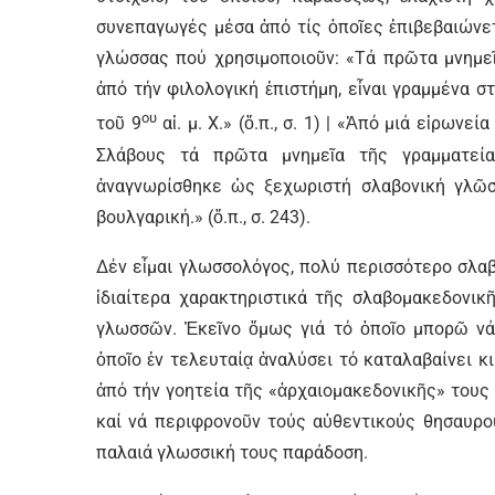
συνεπαγωγές μέσα ἀπό τίς ὁποῖες ἐπιβεβαιώνετ
γλώσσας πού χρησιμοποιοῦν: «Τά πρῶτα μνημεῖ
ἀπό τήν φιλολογική ἐπιστήμη, εἶναι γραμμένα 
ου
τοῦ 9
αἰ. μ. Χ.» (ὅ.π., σ. 1) | «Ἀπό μιά εἰρων
Σλάβους τά πρῶτα μνημεῖα τῆς γραμματεί
ἀναγνωρίσθηκε ὡς ξεχωριστή σλαβονική γλῶσσα
βουλγαρική.» (ὅ.π., σ. 243).
Δέν εἶμαι γλωσσολόγος, πολύ περισσότερο σλα
ἰδιαίτερα χαρακτηριστικά τῆς σλαβομακεδονικ
γλωσσῶν. Ἐκεῖνο ὅμως γιά τό ὁποῖο μπορῶ νά
ὁποῖο ἐν τελευταίᾳ ἀναλύσει τό καταλαβαίνει κι
ἀπό τήν γοητεία τῆς «ἀρχαιομακεδονικῆς» τους
καί νά περιφρονοῦν τούς αὐθεντικούς θησαυρο
παλαιά γλωσσική τους παράδοση.