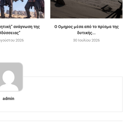
ρητική” ανάγνωση της
Ο Ομηρος μέσα από το πρίσμα της
Οδύσσειας”
δυτικής...
υγούστου 2026
30 Ιουλίου 2026
admin