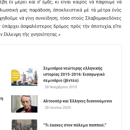
η ἐν μέρει καί σ’ ἐμᾶς, κι εἶναι καιρός νά πάψουμε νά
γλωσσική μας παράδοση, ἀποκλειστικά μέ τά μέτρα ἑνός
χηθοῦμε νά γίνῃ συνείδηση, τόσο στούς Σλαβομακεδόνες
ὲν ὑπάρχει ἀσφαλέστερος δρόμος πρὸς τὴν ἀποτυχία, εἴτε
ὴν ἔλλειψη τῆς γνησιότητας.»
Σεμινάρια νεώτερης ελληνικής
ιστορίας 2015-2016: Εισαγωγικό
σεμινάριο (βίντεο)
28 Νοεμβρίου 2015
τη
Αλτουσέρ και Έλληνες διανοούμενοι
28 Ιουνίου 2020
“Τι έκανες στον πόλεμο παππού;”