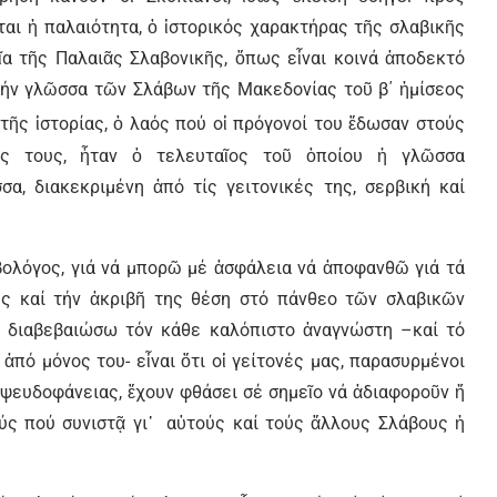
αι ἡ παλαιότητα, ὁ ἱστορικός χαρακτήρας τῆς σλαβικῆς
α τῆς Παλαιᾶς Σλαβονικῆς, ὅπως εἶναι κοινά ἀποδεκτό
στήν γλῶσσα τῶν Σλάβων τῆς Μακεδονίας τοῦ β΄ ἡμίσεος
εία τῆς ἱστορίας, ὁ λαός πού οἱ πρόγονοί του ἔδωσαν στούς
ας τους, ἦταν ὁ τελευταῖος τοῦ ὁποίου ἡ γλῶσσα
, διακεκριμένη ἀπό τίς γειτονικές της, σερβική καί
βολόγος, γιά νά μπορῶ μέ ἀσφάλεια νά ἀποφανθῶ γιά τά
ῆς καί τήν ἀκριβῆ της θέση στό πάνθεο τῶν σλαβικῶν
 διαβεβαιώσω τόν κάθε καλόπιστο ἀναγνώστη –καί τό
 ἀπό μόνος του- εἶναι ὅτι οἱ γείτονές μας, παρασυρμένοι
 ψευδοφάνειας, ἔχουν φθάσει σέ σημεῖο νά ἀδιαφοροῦν ἤ
ύς πού συνιστᾷ γι᾿ αὐτούς καί τούς ἄλλους Σλάβους ἡ