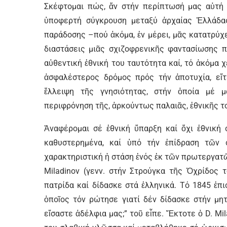
Σκέφτομαι πώς, ἄν στήν περίπτωσή μας αὐτή
ὑποφερτή σύγκρουση μεταξύ ἀρχαίας Ἑλλάδας 
παράδοσης –πού ἀκόμα, ἐν μέρει, μᾶς κατατρύχ
διαστάσεις μιᾶς σχιζοφρενικῆς φαντασίωσης π
αὐθεντική ἐθνική του ταυτότητα καί, τό ἀκόμα χ
ἀσφαλέστερος δρόμος πρός τήν ἀποτυχία, εἴτ
ἔλλειψη τῆς γνησιότητας, στήν ὁποία μέ μ
περιφρόνηση τῆς, ἀρκούντως παλαιᾶς, ἐθνικῆς τ
Ἀναφέρομαι σέ ἐθνική ὕπαρξη καί ὄχι ἐθνική 
καθυστερημένα, καί ὑπό τήν ἐπίδραση τῶν 
χαρακτηριστική ἡ στάση ἑνός ἐκ τῶν πρωτεργατῶ
Miladinov (γενν. στήν Στρούγκα τῆς Ὀχρίδος 
πατρίδα καί δίδασκε στά ἑλληνικά. Τό 1845 ἐπ
ὁποῖος τόν ρώτησε γιατί δέν δίδασκε στήν μη
εἴσαστε ἀδέλφια μας;” τοῦ εἶπε. Ἔκτοτε ὁ D. M