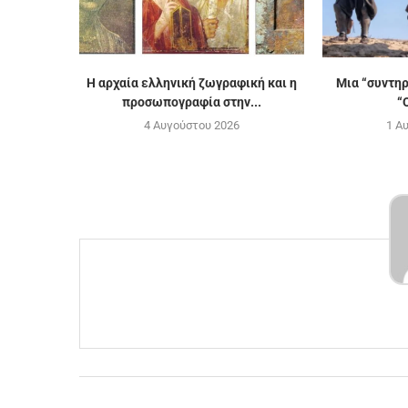
H αρχαία ελληνική ζωγραφική και η
Μια “συντη
προσωπογραφία στην...
“
4 Αυγούστου 2026
1 Α