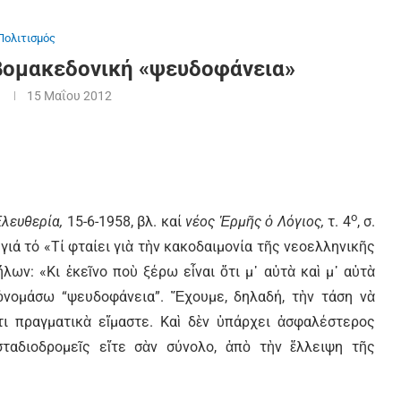
Πολιτισμός
βομακεδονική «ψευδοφάνεια»
15 Μαΐου 2012
ο
λευθερία,
15-6-1958, βλ. καί
νέος Ἑρμῆς ὁ Λόγιος,
τ. 4
, σ.
ιά τό «Τί φταίει γιὰ τὴν κακοδαιμονία τῆς νεοελληνικῆς
λων: «Κι ἐκεῖνο ποὺ ξέρω εἶναι ὅτι μ᾿ αὐτὰ καὶ μ᾿ αὐτὰ
ὀνομάσω “ψευδοφάνεια”. Ἔχουμε, δηλαδή, τὴν τάση νὰ
τι πραγματικὰ εἴμαστε. Καὶ δὲν ὑπάρχει ἀσφαλέστερος
ταδιοδρομεῖς εἴτε σὰν σύνολο, ἀπὸ τὴν ἔλλειψη τῆς