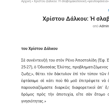
Αρχική
»
Χρίστου Δάλκου: Ἡ σλαβομακεδονική «ψευδοφάνεια»
Χρίστου Δάλκου: Ἡ σλα
από
Admin
του Χρίστου Δάλκου
Σέ συνέντευξή του στόν Ρένο Ἀποστολίδη (Ἐφ.
Ἐ
25-27), ὁ Ὀδυσσέας Ἐλύτης, προβληματιζόμενος γ
ζωῆς;», θέτει τόν δάκτυλον ἐπὶ τὸν τύπον τῶν ἥ
ἐφτάσαμε σὲ κάτι ποὺ θὰ μοῦ ἐπιτρέψετε νὰ 
παρουσιαζόμαστε διαρκῶς διαφορετικοὶ ἀπ᾿ ὅ,
δρόμος πρὸς τὴν ἀποτυχία, εἴτε σὰν ἄτομο σ
γνησιότητας.»