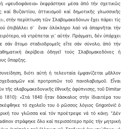
 ἡ «ψευδοφάνεια» ἐκφράστηκε μέσα ἀπό τήν σχετικῶς
καί Βυζαντίου, ἀττικισμοῦ καί δημοτικῆς γλωσσικῆς
ει-, στήν περίπτωση τῶν Σλαβομακεδόνων ἔχει πάρει τίς
ού ἐπιβάλλει σ᾿ ἕναν ὁλόκληρο λαό νά ἀπαρνῆται τήν
ειρότερο, νά ντρέπεται γι᾿ αὐτήν. Πράγματι, δέν ὑπάρχει
ε σάν ἄτομο σταδιοδρομεῖς εἴτε σάν σύνολο, ἀπό τήν
αθηματική ἀκρίβεια ὁδηγεῖ τούς Σλαβομακεδόνες ἡ
ους ὕπαρξης.
συνείδηση, διότι αὐτή ἡ τελευταία ἐμφανίζεται μᾶλλον
σχεδιασμῶν καί προτροπῶν τοῦ πανσλαβισμοῦ. Εἶναι
ν τῆς σλαβομακεδονικῆς ἐθνικῆς ἀφύπνισης, τοῦ Dimitar
τό 1810): «Στά 1840 ἦταν δάσκαλος στήν ἰδιαιτέρα του
ισκέφθηκε τό σχολεῖο του ὁ ρῶσσος λόγιος Grigorόvič ὁ
τρική του γλῶσσα καί τόν προέτρεψε νά τό κάνῃ. “Δέν
iladinov στράφηκε ὅλο καί περισσότερο πρός τήν μητρική