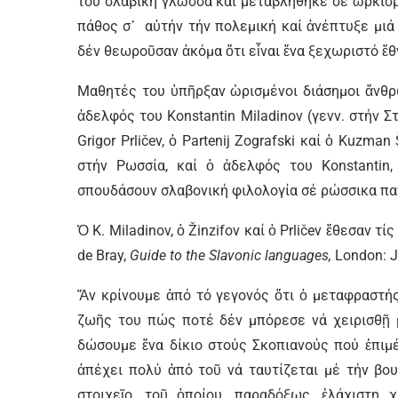
του σλαβική γλῶσσα καί μεταβλήθηκε σέ ὡρκισ
πάθος σ᾿ αὐτήν τήν πολεμική καί ἀνέπτυξε μι
δέν θεωροῦσαν ἀκόμα ὅτι εἶναι ἕνα ξεχωριστό ἔθ
Μαθητές του ὑπῆρξαν ὡρισμένοι διάσημοι ἄνθρ
ἀδελφός του Konstantin Miladinov (γενν. στήν Στρ
Grigor Prličev, ὁ Partenij Zografski καί ὁ Kuzm
στήν Ρωσσία, καί ὁ ἀδελφός του Konstantin, 
σπουδάσουν σλαβονική φιλολογία σέ ρώσσικα παν
Ὁ K. Miladinov, ὁ Žinzifov καί ὁ Prličev ἔθεσαν τ
de Bray,
Guide to the Slavonic languages,
London: J.
Ἄν κρίνουμε ἀπό τό γεγονός ὅτι ὁ μεταφραστή
ζωῆς του πώς ποτέ δέν μπόρεσε νά χειρισθῇ μ
δώσουμε ἕνα δίκιο στούς Σκοπιανούς πού ἐπιμέ
ἀπέχει πολύ ἀπό τοῦ νά ταυτίζεται μέ τήν βου
στοιχεῖο, τοῦ ὁποίου, παραδόξως, ἐλάχιστη 