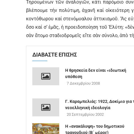
Τηρουμένων τῶν ἀναλογιῶν, κάτι παρόμοιο συνέβ
βλέπουμε τήν πολύτιμη, ἀχανῆ καί οἰκειότερη 
κοντόθωρου καί στενόμυαλου ἀττικισμοῦ. Ἄς εὐ
ὅσο καί σ’ ἐμᾶς, ἡ προειδοποίηση τοῦ Ἐλύτη: «δ
σὰν ἄτομο σταδιοδρομεῖς εἴτε σὰν σύνολο, ἀπὸ τ
ΔΙΑΒΑΣΤΕ ΕΠΙΣΗΣ
Η θρησκεία δεν είναι «ιδιωτική
υπόθεση
7 Δεκεμβρίου 2008
Γ. Καραμπελιάς: 1922, Δοκίμιο για 
νεοελληνική ιδεολογία
20 Σεπτεμβρίου 2002
Η «ανακάλυψη» του δημοτικού
τραγουδιού (B΄ μέρος)