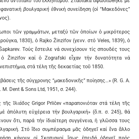
μένο ἀντίπαλο τοῦ ἑλληνισμοῦ. Σταδιακά ἀφωσιώθηκε μέ
ά φανατική
βουλγαρική
ἐθνική συνείδηση (οἱ “Μακεδόνες”
νος).
ωποι τῶν γραμμάτων, μεταξύ τῶν ὁποίων ὁ μικρότερος
ούγκα, 1830), ὁ Rajko Žinzifov (γενν. στό Veles, 1839), ὁ
an Šapkarev. Τούς ἔστειλε νά συνεχίσουν τίς σπουδές τους
ὁ Žinzifov καί ὁ Zografski εἶχαν τήν δυνατότητα νά
επιστήμια, στά τέλη τῆς δεκαετίας τοῦ 1850.
ίς βάσεις τῆς σύγχρονης “μακεδονικῆς” ποίησης…» (R. G. A.
 M. Dent & Sons Ltd, 1951, σ. 244).
ς τῆς
Ἰλιάδος
Grigor Prličev
«παραπονιόταν στά τέλη τῆς
έ ἀπόλυτη εὐχέρεια τήν βουλγαρική» (ὅ.π. σ. 245), θά
νουν ὅτι, παρά τήν ἰδιαίτερη συγγένεια, ἡ γλῶσσα τους
λγαρική. Στό ἴδιο συμπέρασμα μᾶς ὁδηγεῖ καί ἕνα ἄλλο
χρήση κάνουν οἱ Σκοπιανοί, ἴσως ἐπειδή ὁδηγεῖ πρός