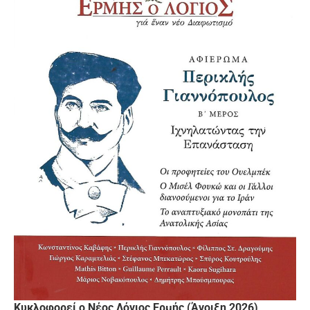
Κυκλοφορεί ο Νέος Λόγιος Ερμής (Άνοιξη 2026)