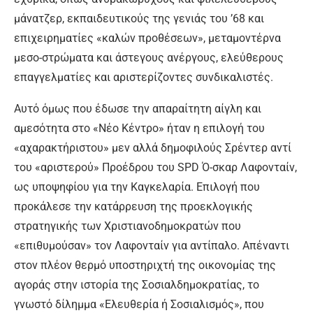
μάνατζερ, εκπαιδευτικούς της γενιάς του ’68 και
επιχειρηματίες «καλών προθέσεων», μεταμοντέρνα
μεσο-στρώματα και άστεγους ανέργους, ελεύθερους
επαγγελματίες και αριστερίζοντες συνδικαλιστές.
Αυτό όμως που έδωσε την απαραίτητη αίγλη και
αμεσότητα στο «Νέο Κέντρο» ήταν η επιλογή του
«αχαρακτήριστου» μεν αλλά δημοφιλούς Σρέντερ αντί
του «αριστερού» Προέδρου του SPD Ό-σκαρ Λαφονταίν,
ως υποψηφίου για την Καγκελαρία. Επιλογή που
προκάλεσε την κατάρρευση της προεκλογικής
στρατηγικής των Χριστιανοδημοκρατών που
«επιθυμούσαν» τον Λαφονταίν για αντίπαλο. Απέναντι
στον πλέον θερμό υποστηριχτή της οικονομίας της
αγοράς στην ιστορία της Σοσιαλδημοκρατίας, το
γνωστό δίλημμα «Ελευθερία ή Σοσιαλισμός», που