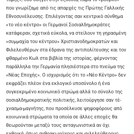
που γνωρίζαμε από τις απαρχές τις Πρώτης Γαλλικής
Εθνοσυνέλευσης. Επιλέγοντας σαν κεντρικό σύνθημα
«το νέο κέντρο» οι Γερμανοί Σοσιαλδημοκράτες
κατάφεραν, σχετικά εύκολα, να στείλουν τη γηρασμένη
«συμμαχία του κέντρου» Χριστιανοδημοκρατών και
Φιλελευθέρων στα έδρανα της αντιπολίτευσης και τον
φθαρμένο Κωλ στα βιβλία της ιστορίας, φέρνοντας
παράλληλα την Γερμανία πλησιέστερα στο πνεύμα της
«Νέας Εποχής». Ο ισχυρισμός ότι το «Νέο Κέντρο» δεν
εκφράζει πλέον ένα εκλογικό υποσύνολο ή ένα
συγκεκριμένο κοινωνικό στρώμα αλλά το σύνολο της
σοσιαλδημοκρατικής πολιτικής, λειτούργησε σαν τέ-
χνασμα-μαγνήτης, που προσέλκυσε ψηφοφόρους από
κοινωνικά στρώματα τα οποία σε άλλες εποχές θα
θεωρούνταν μεταξύ τους ανταγωνιστικά αν όχι
εχθρικά, όπως ανθρακωρύχους και φιλελεύθερους