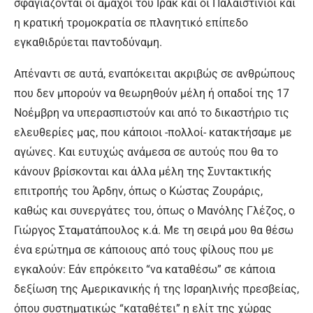
σφαγιάζονται οι άμαχοι του Ιράκ και οι Παλαιστίνιοι και
η κρατική τρομοκρατία σε πλανητικό επίπεδο
εγκαθιδρύεται παντοδύναμη.
Απέναντι σε αυτά, εναπόκειται ακριβώς σε ανθρώπους
που δεν μπορούν να θεωρηθούν μέλη ή οπαδοί της 17
Νοέμβρη να υπερασπιστούν και από το δικαστήριο τις
ελευθερίες μας, που κάποιοι -πολλοί- κατακτήσαμε με
αγώνες. Και ευτυχώς ανάμεσα σε αυτούς που θα το
κάνουν βρίσκονται και άλλα μέλη της Συντακτικής
επιτροπής του Άρδην, όπως ο Κώστας Ζουράρις,
καθώς και συνεργάτες του, όπως ο Μανόλης Γλέζος, ο
Γιώργος Σταματάπουλος κ.ά. Με τη σειρά μου θα θέσω
ένα ερώτημα σε κάποιους από τους φίλους που με
εγκαλούν: Εάν επρόκειτο “να καταθέσω” σε κάποια
δεξίωση της Αμερικανικής ή της Ισραηλινής πρεσβείας,
όπου συστηματικώς “καταθέτει” η ελίτ της χώρας