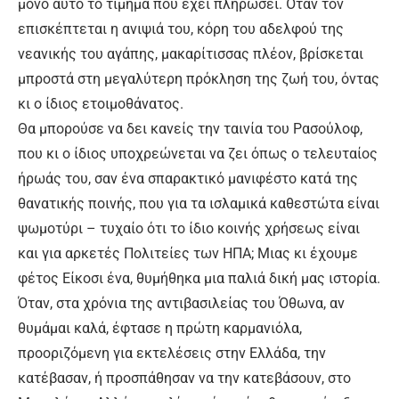
μόνο αυτό το τίμημα που έχει πληρώσει. Όταν τον
επισκέπτεται η ανιψιά του, κόρη του αδελφού της
νεανικής του αγάπης, μακαρίτισσας πλέον, βρίσκεται
μπροστά στη μεγαλύτερη πρόκληση της ζωή του, όντας
κι ο ίδιος ετοιμοθάνατος.
Θα μπορούσε να δει κανείς την ταινία του Ρασούλοφ,
που κι ο ίδιος υποχρεώνεται να ζει όπως ο τελευταίος
ήρωάς του, σαν ένα σπαρακτικό μανιφέστο κατά της
θανατικής ποινής, που για τα ισλαμικά καθεστώτα είναι
ψωμοτύρι – τυχαίο ότι το ίδιο κοινής χρήσεως είναι
και για αρκετές Πολιτείες των ΗΠΑ; Μιας κι έχουμε
φέτος Είκοσι ένα, θυμήθηκα μια παλιά δική μας ιστορία.
Όταν, στα χρόνια της αντιβασιλείας του Όθωνα, αν
θυμάμαι καλά, έφτασε η πρώτη καρμανιόλα,
προοριζόμενη για εκτελέσεις στην Ελλάδα, την
κατέβασαν, ή προσπάθησαν να την κατεβάσουν, στο