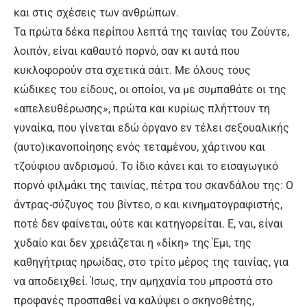
και στις σχέσεις των ανθρώπων.
Τα πρώτα δέκα περίπου λεπτά της ταινίας του Ζούντε,
λοιπόν, είναι καθαυτό πορνό, σαν κι αυτά που
κυκλοφορούν στα σχετικά σάιτ. Με όλους τους
κώδικες του είδους, οι οποίοι, να με συμπαθάτε οι της
«απελευθέρωσης», πρώτα και κυρίως πλήττουν τη
γυναίκα, που γίνεται εδώ όργανο εν τέλει σεξουαλικής
(αυτο)ικανοποίησης ενός τεταμένου, χάρτινου και
τζούφιου ανδρισμού. Το ίδιο κάνει και το εισαγωγικό
πορνό φιλμάκι της ταινίας, πέτρα του σκανδάλου της: Ο
άντρας-σύζυγος του βίντεο, ο και κινηματογραφιστής,
ποτέ δεν φαίνεται, ούτε και κατηγορείται. Ε, ναι, είναι
χυδαίο και δεν χρειάζεται η «δίκη» της Έμι, της
καθηγήτριας ηρωίδας, στο τρίτο μέρος της ταινίας, για
να αποδειχθεί. Ίσως, την αμηχανία του μπροστά στο
προφανές προσπαθεί να καλύψει ο σκηνοθέτης,