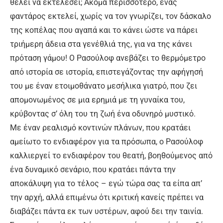
θέλει να εκτελέσει; Ακόμα περισσότερο, ένας
φαντάρος εκτελεί, χωρίς να τον γνωρίζει, τον δάσκαλο
της κοπέλας που αγαπά και το κάνει ώστε να πάρει
τριήμερη άδεια στα γενέθλιά της, για να της κάνει
πρόταση γάμου! Ο Ρασούλοφ ανεβάζει το θερμόμετρο
από ιστορία σε ιστορία, επιστεγάζοντας την αφήγησή
του με έναν ετοιμοθάνατο μεσήλικα γιατρό, που ζει
απομονωμένος σε μια ερημιά με τη γυναίκα του,
κρύβοντας σ’ όλη του τη ζωή ένα οδυνηρό μυστικό.
Με έναν ρεαλισμό κοντινών πλάνων, που κρατάει
αμείωτο το ενδιαφέρον για τα πρόσωπα, ο Ρασούλοφ
καλλιεργεί το ενδιαφέρον του θεατή, βοηθούμενος από
ένα δυναμικό σενάριο, που κρατάει πάντα την
αποκάλυψη για το τέλος – εγώ τώρα σας τα είπα απ’
την αρχή, αλλά επιμένω ότι κριτική κανείς πρέπει να
διαβάζει πάντα εκ των υστέρων, αφού δει την ταινία.