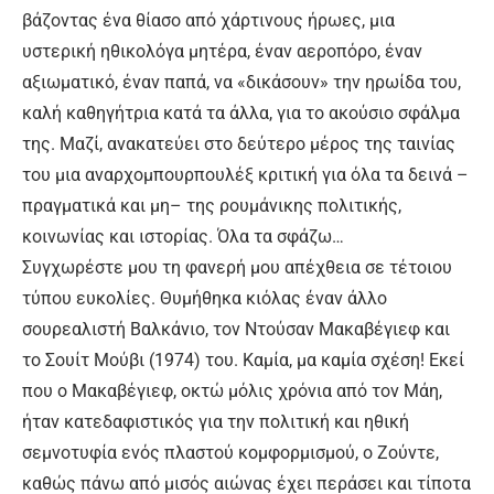
βάζοντας ένα θίασο από χάρτινους ήρωες, μια
υστερική ηθικολόγα μητέρα, έναν αεροπόρο, έναν
αξιωματικό, έναν παπά, να «δικάσουν» την ηρωίδα του,
καλή καθηγήτρια κατά τα άλλα, για το ακούσιο σφάλμα
της. Μαζί, ανακατεύει στο δεύτερο μέρος της ταινίας
του μια αναρχομπουρπουλέξ κριτική για όλα τα δεινά –
πραγματικά και μη– της ρουμάνικης πολιτικής,
κοινωνίας και ιστορίας. Όλα τα σφάζω…
Συγχωρέστε μου τη φανερή μου απέχθεια σε τέτοιου
τύπου ευκολίες. Θυμήθηκα κιόλας έναν άλλο
σουρεαλιστή Βαλκάνιο, τον Ντούσαν Μακαβέγιεφ και
το Σουίτ Μούβι (1974) του. Καμία, μα καμία σχέση! Εκεί
που ο Μακαβέγιεφ, οκτώ μόλις χρόνια από τον Μάη,
ήταν κατεδαφιστικός για την πολιτική και ηθική
σεμνοτυφία ενός πλαστού κομφορμισμού, ο Ζούντε,
καθώς πάνω από μισός αιώνας έχει περάσει και τίποτα