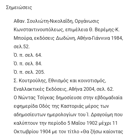
Σημειώσεις
Αθαν. Σουλιώτη-Νικολαΐδη, Οργάνωσις
Κωνσταντινουπόλεως, επιμέλεια Θ. Βερέμης-Κ.
Μπούρα, εκδόσεις Δωδώνη, Αθήνα-Γιάννινα 1984,
σελ.52.
Ό. π. σελ. 64.
Ό. π. σελ. 84.
Ό. π. σελ. 205.
Σ. Κουτρούλης, Εθνισμός και κοινοτισμός,
Εναλλακτικές Εκδόσεις, Αθήνα 2004, σελ. 62.
Ο Νώντας Τσίγκας δημοσίευσε στην εβδομαδιαία
εφημερίδα Οδός της Καστοριάς μέρος των
αδημοσίευτων ημερολογίων του Ί. Δραγούμη που
καλύπτουν την περίοδο 5 Μαΐου 1902 μέχρι 11
Οκτωβρίου 1904 με τον τίτλο «Θα ζήσω καίοντας