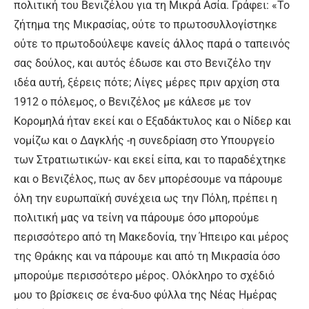
πολιτική του Βενιζέλου για τη Μικρά Ασία. Γράφει: «Το
ζήτημα της Μικρασίας, ούτε το πρωτοσυλλογίστηκε
ούτε το πρωτοδούλεψε κανείς άλλος παρά ο ταπεινός
σας δούλος, και αυτός έδωσε και στο Βενιζέλο την
ιδέα αυτή, ξέρεις πότε; Λίγες μέρες πριν αρχίση στα
1912 ο πόλεμος, ο Βενιζέλος με κάλεσε με τον
Κορομηλά ήταν εκεί και ο Εξαδάκτυλος και ο Νίδερ και
νομίζω και ο Δαγκλής -η συνεδρίαση στο Υπουργείο
των Στρατιωτικών- και εκεί είπα, και το παραδέχτηκε
και ο Βενιζέλος, πως αν δεν μπορέσουμε να πάρουμε
όλη την ευρωπαϊκή συνέχεια ως την Πόλη, πρέπει η
πολιτική μας να τείνη να πάρουμε όσο μπορούμε
περισσότερο από τη Μακεδονία, την Ήπειρο και μέρος
της Θράκης και να πάρουμε και από τη Μικρασία όσο
μπορούμε περισσότερο μέρος. Ολόκληρο το σχέδιό
μου το βρίσκεις σε ένα-δυο φύλλα της Νέας Ημέρας