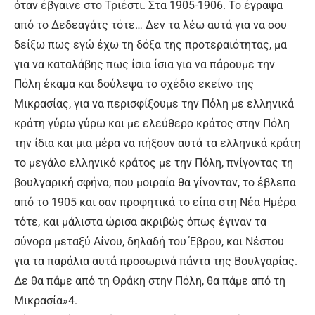
όταν έβγαινε στο Τριέστι. Στα 1905-1906. Το έγραψα
από το Δεδεαγάτς τότε… Δεν τα λέω αυτά για να σου
δείξω πως εγώ έχω τη δόξα της προτεραιότητας, μα
για να καταλάβης πως ίσια ίσια για να πάρουμε την
Πόλη έκαμα και δούλεψα το σχέδιο εκείνο της
Μικρασίας, για να περισφίξουμε την Πόλη με ελληνικά
κράτη γύρω γύρω και με ελεύθερο κράτος στην Πόλη
την ίδια και μια μέρα να πήξουν αυτά τα ελληνικά κράτη
το μεγάλο ελληνικό κράτος με την Πόλη, πνίγοντας τη
βουλγαρική σφήνα, που μοιραία θα γίνονταν, το έβλεπα
από το 1905 και σαν προφητικά το είπα στη Νέα Ημέρα
τότε, και μάλιστα ώρισα ακριβώς όπως έγιναν τα
σύνορα μεταξύ Αίνου, δηλαδή του Έβρου, και Νέστου
για τα παράλια αυτά προσωρινά πάντα της Βουλγαρίας.
Δε θα πάμε από τη Θράκη στην Πόλη, θα πάμε από τη
Μικρασία»4.