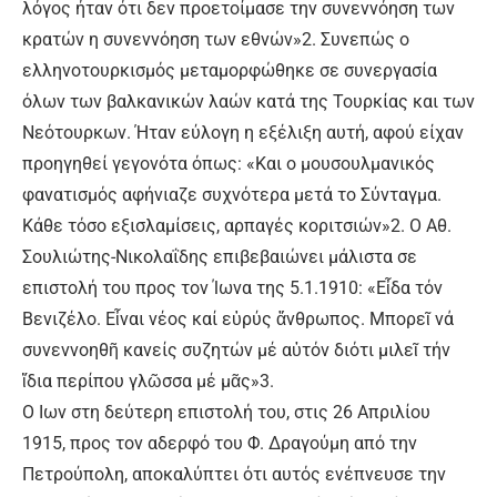
λόγος ήταν ότι δεν προετοίμασε την συνεννόηση των
κρατών η συνεννόηση των εθνών»2. Συνεπώς ο
ελληνοτουρκισμός μεταμορφώθηκε σε συνεργασία
όλων των βαλκανικών λαών κατά της Τουρκίας και των
Νεότουρκων. Ήταν εύλογη η εξέλιξη αυτή, αφού είχαν
προηγηθεί γεγονότα όπως: «Και ο μουσουλμανικός
φανατισμός αφήνιαζε συχνότερα μετά το Σύνταγμα.
Κάθε τόσο εξισλαμίσεις, αρπαγές κοριτσιών»2. Ο Αθ.
Σουλιώτης-Νικολαΐδης επιβεβαιώνει μάλιστα σε
επιστολή του προς τον Ίωνα της 5.1.1910: «Εἶδα τόν
Βενιζέλο. Εἶναι νέος καί εὑρύς ἄνθρωπος. Μπορεῖ νά
συνεννοηθῆ κανείς συζητών μέ αὐτόν διότι μιλεῖ τήν
ἴδια περίπου γλῶσσα μέ μᾶς»3.
Ο Ιων στη δεύτερη επιστολή του, στις 26 Απριλίου
1915, προς τον αδερφό του Φ. Δραγούμη από την
Πετρούπολη, αποκαλύπτει ότι αυτός ενέπνευσε την