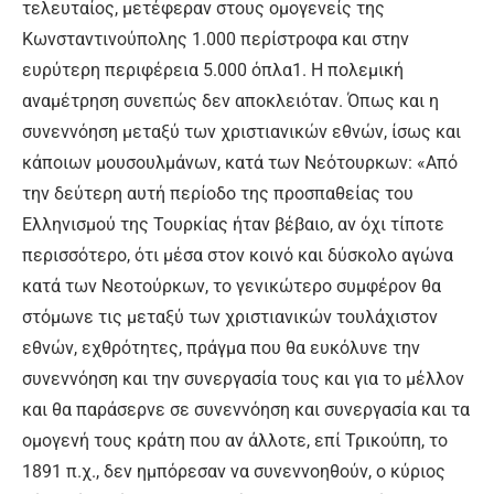
τελευταίος, μετέφεραν στους ομογενείς της
Κωνσταντινούπολης 1.000 περίστροφα και στην
ευρύτερη περιφέρεια 5.000 όπλα1. Η πολεμική
αναμέτρηση συνεπώς δεν αποκλειόταν. Όπως και η
συνεννόηση μεταξύ των χριστιανικών εθνών, ίσως και
κάποιων μουσουλμάνων, κατά των Νεότουρκων: «Από
την δεύτερη αυτή περίοδο της προσπαθείας του
Ελληνισμού της Τουρκίας ήταν βέβαιο, αν όχι τίποτε
περισσότερο, ότι μέσα στον κοινό και δύσκολο αγώνα
κατά των Νεοτούρκων, το γενικώτερο συμφέρον θα
στόμωνε τις μεταξύ των χριστιανικών τουλάχιστον
εθνών, εχθρότητες, πράγμα που θα ευκόλυνε την
συνεννόηση και την συνεργασία τους και για το μέλλον
και θα παράσερνε σε συνεννόηση και συνεργασία και τα
ομογενή τους κράτη που αν άλλοτε, επί Τρικούπη, το
1891 π.χ., δεν ημπόρεσαν να συνεννοηθούν, ο κύριος