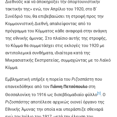
Διεθνοῦς καὶ νὰ ἀποκηρύξει τὴν ὀπορτουνιστικὴν
τακτικήν της» ενώ, τον Απρίλιο του 1920, στο Β΄
Συνέδριό του, θα επιβεβαιώσει τη στροφή προς την
Κομμουνιστική Διεθνή, απαλείφοντας από το
πρόγραμμα του Κόμματος κάθε αναφορά στην ανάγκη
της εθνικής άμυνας. Στο πλαίσιο αυτής της στροφής,
το Κόμμα θα συμμετάσχει στις εκλογές του 1920 με
αντιπολεμικά συνθήματα, ιδιαίτερα κατά της
Μικρασιατικής Εκστρατείας, συμμαχώντας με το Λαϊκό
Κόμμα.
Εμβληματική υπήρξε η πορεία του
Ριζοσπάστη
που
επανεκδόθηκε από τον
Γιάννη Πετσόπουλο
στη
[1]
Θεσσαλονίκη το 1916 ως δισεβδομαδιαίο φύλλο
. Ο
Ριζοσπάστης
αποτέλεσε αρχικώς οιονεί όργανο της
Εθνικής Άμυνας την οποία και υπεράσπιζε σθεναρά
ενώ τον Ιούλιο του 1917, μετά την έλευση του