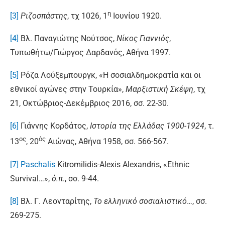
η
[3]
Ριζοσπάστης
, τχ 1026, 1
Ιουνίου 1920.
[4]
Βλ. Παναγιώτης Νούτσος,
Νίκος Γιαννιός
,
Τυπωθήτω/Γιώργος Δαρδανός, Αθήνα 1997.
[5]
Ρόζα Λούξεμπουργκ, «Η σοσιαλδημοκρατία και οι
εθνικοί αγώνες στην Τουρκία»,
Μαρξιστική Σκέψη
, τχ
21, Οκτώβριος-Δεκέμβριος 2016, σσ. 22-30.
[6]
Γιάννης Κορδάτος,
Ιστορία
της Ελλάδας 1900-1924
, τ.
ος
ός
13
, 20
Αιώνας, Αθήνα 1958, σσ. 566-567.
[7]
Paschalis
Kitromilidis-Alexis Alexandris, «Ethnic
Survival…»,
ό.π
., σσ. 9-44.
[8]
Βλ. Γ. Λεονταρίτης,
Το ελληνικό σοσιαλιστικό
…, σσ.
269-275.