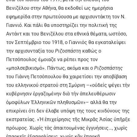
Βενιζέλου στην Αθήνα, θα εκδοθεί ως ημερήσια
εφημερίδα στην πρωτεύουσα με αρχισυντάκτη τον Ν.
Γιαννιό. Και πάλι θα υποστηρίζει την πολιτική της
Αντάντ και του Βενιζέλου στα εθνικά θέματα, ωστόσο,
τον Σεπτέμβριο του 1918, ο Γιαννιός θα εγκαταλείψει
την αρχισυνταξία του
Ριζοσπάστη
καθώς ο
Πετσόπουλος έμοιαζε να ρέπει προς τον
«μπολσεβικισμό». Πάντως, ακόμα και ο
Ριζοσπάστης
του Γιάννη Πετσόπουλου θα χαιρετίσει την αποβίβαση
του ελληνικού στρατού στη Σμύρνη –«οὐδεὶς ψέγει τὴν
κυβέρνησιν ἐργαζομένην διὰ τὴν ἀπελευθέρωσιν
ὁμοφύλων Ἑλληνικῶν πληθυσμῶν»– αλλά θα την
επικρίνει ότι δεν έλαβε υπόψη της τους κινδύνους της
εκστρατείας. «Ἡ ἐπιχείρησις τῆς Μικρᾶς Ἀσίας ὑπῆρξε
πρόωρος. Χωρὶς τὰς ἀπαιτουμένας ἐγγυήσεις…, χωρὶς
ἐπαρκεῖς ἐξασφαλίσεις, χωρὶς κἂν ἐπαρκῆ