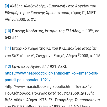
[9]
Αλέξης Αλεξανδρής, «Εισαγωγή» στο
Αρχείον του
Εθνομάρτυρος Σμύρνης Χρυσοστόμου
, τόμος Γ΄, ΜΙΕΤ,
Αθήνα 2000, σ. ΧV.
ος
[10]
Γιάννης Κορδάτος,
Ιστορία της Ελλάδας
, τ. 13
, σσ.
543-544.
[11]
Ιστορικό τμήμα της ΚΕ του ΚΚΕ,
Δοκίμιο Ιστορίας
5
του ΚΚΕ
,τόμος Α΄, Σύγχρονη Εποχή, Αθήνα
2008, σ. 115.
[12]
Εργατικός Αγών
, 3.1.1921, ΑΣΚΙ,
https://www.neaprooptiki.gr/antipolemiko-keimeno-tou-
panteli-pouliopoulou-1921/
·http://www.marxistbooks.gr/poulio.htm· Παντελής
Πουλιόπουλος,
Πόλεμος κατά του πολέμου
, Διεθνής
Βιβλιοθήκη, Αθήνα 1975· Ελ. Σταυρίδης,
Τα παρασκήνια
του ΚΚΕ,
Ελεύθερη Σκέψις 1988, σσ. 56-67· Llewellyn