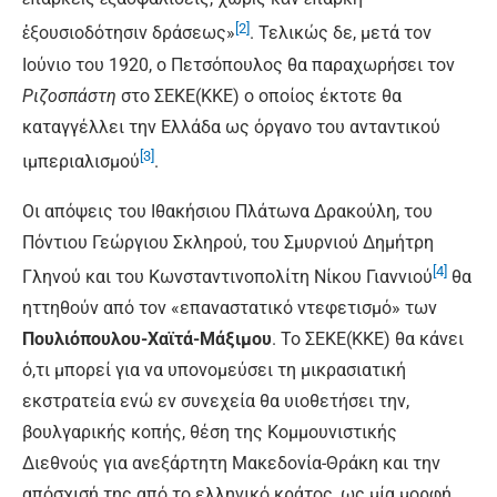
[2]
ἐξουσιοδότησιν δράσεως»
. Τελικώς δε, μετά τον
Ιούνιο του 1920, ο Πετσόπουλος θα παραχωρήσει τον
Ριζοσπάστη
στο ΣΕΚΕ(ΚΚΕ) ο οποίος έκτοτε θα
καταγγέλλει την Ελλάδα ως όργανο του ανταντικού
[3]
ιμπεριαλισμού
.
Οι απόψεις του Ιθακήσιου Πλάτωνα Δρακούλη, του
Πόντιου Γεώργιου Σκληρού, του Σμυρνιού Δημήτρη
[4]
Γληνού και του Κωνσταντινοπολίτη Νίκου Γιαννιού
θα
ηττηθούν από τον «επαναστατικό ντεφετισμό» των
Πουλιόπουλου-Χαϊτά-Μάξιμου
. Το ΣΕΚΕ(ΚΚΕ) θα κάνει
ό,τι μπορεί για να υπονομεύσει τη μικρασιατική
εκστρατεία ενώ εν συνεχεία θα υιοθετήσει την,
βουλγαρικής κοπής, θέση της Κομμουνιστικής
Διεθνούς για ανεξάρτητη Μακεδονία-Θράκη και την
απόσχισή της από το ελληνικό κράτος, ως μία μορφή