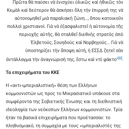
Πρῶτα θὰ παύσει νὰ ἐνισχύει ὑλικῶς καὶ ἠθικῶς τὸν
Κεμὰλ καὶ δεύτερον θὰ ἀσκήσει ὅλη τὴν ἐπιρροή της νὰ
αὐτονομηθεῖ μιὰ παραλιακὴ ζώνη…, ὅπου κατοικοῦν
πολλοὶ χριστιανοί. Γιὰ νὰ ἐξασφαλιστεῖ ἡ αὐτονομία τῆς
περιοχῆς αὐτῆς, θὰ σταλθεῖ διεθνὴς στρατὸς ἀπὸ
Ἑλβετούς, Σουηδοὺς καὶ Νορβηγούς… Γιὰ νὰ
ὑποστηρίξει τὴν ἄποψη αὐτή, ἡ ΕΣΣΔ ζητεῖ σὰν
[6]
ἀντάλλαγμα τὴν ἀναγνώρισή της, ἔστω καὶ ντὲ φάκτο”
.
Τα επιχειρήματα του ΚΚΕ
Η «αντι-ιμπεριαλιστική» θέση των Ελλήνων
κομμουνιστών ως προς το Μικρασιατικό υπάκουε στα
συμφέροντα της Σοβιετικής Ένωσης και τη διεθνιστική
ιδεοληψία των νεόκοπων Ελλήνων κομμουνιστών. Τρία
ήταν τα βασικά επιχειρήματα που προέτασσαν: το
πληθυσμιακό, τη συμμαχία με τους «ιμπεριαλιστές της