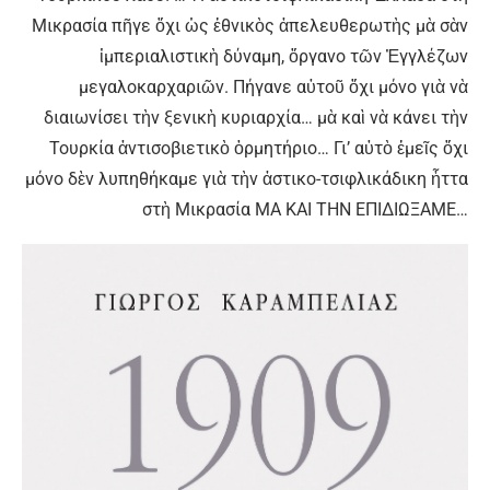
Μικρασία πῆγε ὄχι ὡς ἐθνικὸς ἀπελευθερωτὴς μὰ σὰν
ἰμπεριαλιστικὴ δύναμη, ὄργανο τῶν Ἐγγλέζων
μεγαλοκαρχαριῶν. Πήγανε αὐτοῦ ὄχι μόνο γιὰ νὰ
διαιωνίσει τὴν ξενικὴ κυριαρχία… μὰ καὶ νὰ κάνει τὴν
Τουρκία ἀντισοβιετικὸ ὁρμητήριο… Γι’ αὐτὸ ἐμεῖς ὄχι
μόνο δὲν λυπηθήκαμε γιὰ τὴν ἀστικο-τσιφλικάδικη ἧττα
στὴ Μικρασία ΜΑ ΚΑΙ ΤΗΝ ΕΠΙΔΙΩΞΑΜΕ…