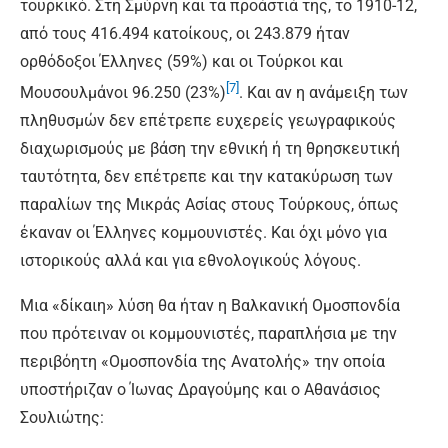
τουρκικό. Στη Σμύρνη και τα προάστιά της, το 1910-12,
από τους 416.494 κατοίκους, οι 243.879 ήταν
ορθόδοξοι Έλληνες (59%) και οι Τούρκοι και
[7]
Μουσουλμάνοι 96.250 (23%)
. Και αν η ανάμειξη των
πληθυσμών δεν επέτρεπε ευχερείς γεωγραφικούς
διαχωρισμούς με βάση την εθνική ή τη θρησκευτική
ταυτότητα, δεν επέτρεπε και την κατακύρωση των
παραλίων της Μικράς Ασίας στους Τούρκους, όπως
έκαναν οι Έλληνες κομμουνιστές. Και όχι μόνο για
ιστορικούς αλλά και για εθνολογικούς λόγους.
Μια «δίκαιη» λύση θα ήταν η Βαλκανική Ομοσπονδία
που πρότειναν οι κομμουνιστές, παραπλήσια με την
περιβόητη «Ομοσπονδία της Ανατολής» την οποία
υποστήριζαν ο Ίωνας Δραγούμης και ο Αθανάσιος
Σουλιώτης: