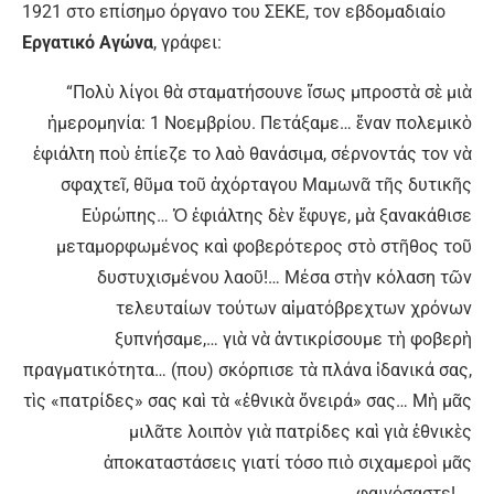
1921 στο επίσημο όργανο του ΣΕΚΕ, τον εβδομαδιαίο
Εργατικό Αγώνα
, γράφει:
“Πολὺ λίγοι θὰ σταματήσουνε ἴσως μπροστὰ σὲ μιὰ
ἡμερομηνία: 1 Νοεμβρίου. Πετάξαμε… ἕναν πολεμικὸ
ἐφιάλτη ποὺ ἐπίεζε το λαὸ θανάσιμα, σέρνοντάς τον νὰ
σφαχτεῖ, θῦμα τοῦ ἀχόρταγου Μαμωνᾶ τῆς δυτικῆς
Εὐρώπης… Ὁ ἐφιάλτης δὲν ἔφυγε, μὰ ξανακάθισε
μεταμορφωμένος καὶ φοβερότερος στὸ στῆθος τοῦ
δυστυχισμένου λαοῦ!… Μέσα στὴν κόλαση τῶν
τελευταίων τούτων αἰματόβρεχτων χρόνων
ξυπνήσαμε,… γιὰ νὰ ἀντικρίσουμε τὴ φοβερὴ
πραγματικότητα… (που) σκόρπισε τὰ πλάνα ἰδανικά σας,
τὶς «πατρίδες» σας καὶ τὰ «ἐθνικὰ ὄνειρά» σας… Μὴ μᾶς
μιλᾶτε λοιπὸν γιὰ πατρίδες καὶ γιὰ ἐθνικὲς
ἀποκαταστάσεις γιατί τόσο πιὸ σιχαμεροὶ μᾶς
φαινόσαστε!…