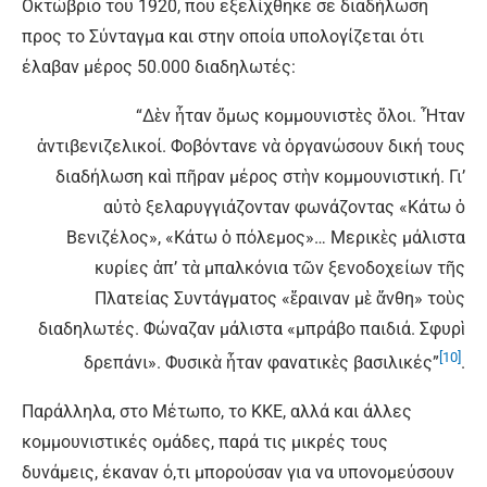
Οκτώβριο του 1920, που εξελίχθηκε σε διαδήλωση
προς το Σύνταγμα και στην οποία υπολογίζεται ότι
έλαβαν μέρος 50.000 διαδηλωτές:
“Δὲν ἦταν ὅμως κομμουνιστὲς ὅλοι. Ἦταν
ἀντιβενιζελικοί. Φοβόντανε νὰ ὀργανώσουν δική τους
διαδήλωση καὶ πῆραν μέρος στὴν κομμουνιστική. Γι’
αὐτὸ ξελαρυγγιάζονταν φωνάζοντας «Κάτω ὁ
Βενιζέλος», «Κάτω ὁ πόλεμος»… Μερικὲς μάλιστα
κυρίες ἀπ’ τὰ μπαλκόνια τῶν ξενοδοχείων τῆς
Πλατείας Συντάγματος «ἔραιναν μὲ ἄνθη» τοὺς
διαδηλωτές. Φώναζαν μάλιστα «μπράβο παιδιά. Σφυρὶ
[10]
δρεπάνι». Φυσικὰ ἦταν φανατικὲς βασιλικές”
.
Παράλληλα, στο Μέτωπο, το ΚΚΕ, αλλά και άλλες
κομμουνιστικές ομάδες, παρά τις μικρές τους
δυνάμεις, έκαναν ό,τι μπορούσαν για να υπονομεύσουν