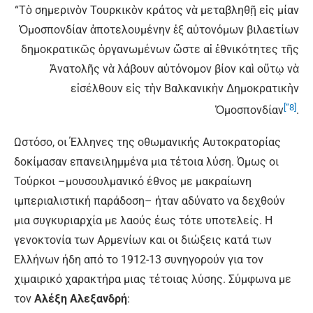
“Τὸ σημερινὸν Τουρκικὸν κράτος νὰ μεταβληθῇ εἰς μίαν
Ὁμοσπονδίαν ἀποτελουμένην ἐξ αὐτονόμων βιλαετίων
δημοκρατικῶς ὀργανωμένων ὥστε αἱ ἐθνικότητες τῆς
Ἀνατολῆς νὰ λάβουν αὐτόνομον βίον καὶ οὕτῳ νὰ
εἰσέλθουν εἰς τὴν Βαλκανικὴν Δημοκρατικὴν
[“8]
Ὁμοσπονδίαν
.
Ωστόσο, οι Έλληνες της οθωμανικής Αυτοκρατορίας
δοκίμασαν επανειλημμένα μια τέτοια λύση. Όμως οι
Τούρκοι –μουσουλμανικό έθνος με μακραίωνη
ιμπεριαλιστική παράδοση– ήταν αδύνατο να δεχθούν
μια συγκυριαρχία με λαούς έως τότε υποτελείς. Η
γενοκτονία των Αρμενίων και οι διώξεις κατά των
Ελλήνων ήδη από το 1912-13 συνηγορούν για τον
χιμαιρικό χαρακτήρα μιας τέτοιας λύσης. Σύμφωνα με
τον
Αλέξη Αλεξανδρή
: