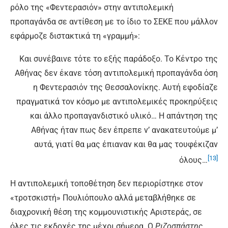
ρόλο της «Φεντερασιόν» στην αντιπολεμική
προπαγάνδα σε αντίθεση με το ίδιο το ΣΕΚΕ που μάλλον
εφάρμοζε διστακτικά τη «γραμμή»:
Και συνέβαινε τότε το εξής παράδοξο. Το Κέντρο της
Αθήνας δεν έκανε τόση αντιπολεμική προπαγάνδα όση
η Φεντερασιόν της Θεσσαλονίκης. Αυτή εφοδίαζε
πραγματικά τον κόσμο με αντιπολεμικές προκηρύξεις
και άλλο προπαγανδιστικό υλικό… Η απάντηση της
Αθήνας ήταν πως δεν έπρεπε ν’ ανακατευτούμε μ’
αυτά, γιατί θα μας έπιαναν και θα μας τουφέκιζαν
[13]
όλους…
Η αντιπολεμική τοποθέτηση δεν περιορίστηκε στον
«τροτσκιστή» Πουλιόπουλο αλλά μεταβλήθηκε σε
διαχρονική θέση της κομμουνιστικής Αριστεράς, σε
όλες τις εκδοχές της μέχρι σήμερα. Ο
Ριζοσπάστης
,