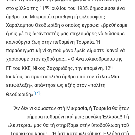
ης
στο φύλλο της 11
Ιουλίου του 1935, δημοσίευσε ένα
άρθρο του Μικρασιάτη καθηγητή φιλοσοφίας
Χαράλαμπου Θεοδωρίδη ο οποίος έγραφε: «βρεθήκαμε
ἐμεῖς μὲ τίς ἀφάνταστές μας σαχλαμάρες νὰ δώσουμε
καινούργια ζωὴ στὴν πεθαμένη Τουρκία. Ἡ
παραδειγματικὴ νίκη ποὺ μόνο ἐμεῖς εἴμαστε ἱκανοὶ νὰ
χαρίσουμε στὸν ἐχθρό μας…» Ο Ανατολικοθρακιώτης
η
ΓΓ του ΚΚΕ, Νίκος Ζαχαριάδης, την επομένη, 12
Ιουλίου, σε πρωτοσέλιδο άρθρο υπό τον τίτλο «Μια
επιφύλαξη», απάντησε ως εξής στον «πολίτη
[14]
Θεοδωρίδη»
:
Ἄν δὲν νικιόμασταν στὴ Mικρασία, ἡ Τουρκία θὰ ἦταν
σήμερα πεθαμένη καὶ μεῖς μεγάλη Ἑλλάδα!! Τὴ
«λευτεριά» μας θὰ τὴ στηρίζαμε στὴν ὑποδούλωση τοῦ
Τουρκικοῦ λαοῦ! … Ἡ ἀστικοτσιφλικάδικη Ἑλλάδα στὴ