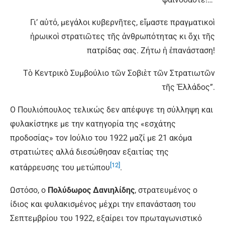
Γι’ αὐτό, μεγάλοι κυβερνῆτες, εἴμαστε πραγματικοὶ
ἡρωικοὶ στρατιῶτες τῆς ἀνθρωπότητας κι ὄχι τῆς
πατρίδας σας. Ζήτω ἡ ἐπανάσταση!
Τὸ Κεντρικὸ Συμβούλιο τῶν Σοβιὲτ τῶν Στρατιωτῶν
τῆς Ἑλλάδος”.
Ο Πουλιόπουλος τελικώς δεν απέφυγε τη σύλληψη και
φυλακίστηκε με την κατηγορία της «εσχάτης
προδοσίας» τον Ιούλιο του 1922 μαζί με 21 ακόμα
στρατιώτες αλλά διεσώθησαν εξαιτίας της
[12]
κατάρρευσης του μετώπου
.
Ωστόσο, ο
Πολύδωρος Δανιηλίδης
, στρατευμένος ο
ίδιος και φυλακισμένος μέχρι την επανάσταση του
Σεπτεμβρίου του 1922, εξαίρει τον πρωταγωνιστικό