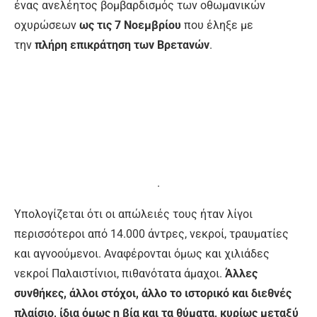
ένας ανελέητος βομβαρδισμός των οθωμανικών
οχυρώσεων
ως τις 7 Νοεμβρίου
που έληξε με
την
πλήρη επικράτηση των Βρετανών
.
.
Υπολογίζεται ότι οι απώλειές τους ήταν λίγοι
περισσότεροι από 14.000 άντρες, νεκροί, τραυματίες
και αγνοούμενοι. Αναφέρονται όμως και χιλιάδες
νεκροί Παλαιστίνιοι, πιθανότατα άμαχοι.
Άλλες
συνθήκες, άλλοι στόχοι, άλλο το ιστορικό και διεθνές
πλαίσιο, ίδια όμως η βία και τα θύματα, κυρίως μεταξύ