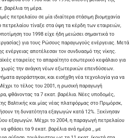
. βαρέλια τη μέρα.
ιμές πετρελαίου σε μία ιδιαίτερα στάσιμη βιομηχανία
υ πετρελαίου τίναξε στα ύψη τα κέρδη των εταιρειών,
υποτίμηση του 1998 είχε ήδη μειώσει σημαντικά το
εργασίας) για τους Ρώσους παραγωγούς ενέργειας. Μετά
της ενέργειας αποτέλεσαν τον συνδυασμό της νίκης.
ϊκές εταιρείες το απαραίτητο εσωτερικό κεφάλαιο για
ή χωρίς την ανάγκη νέων εξωτερικών επενδύσεων.
ήματα αγοράστηκαν, και εισήχθη νέα τεχνολογία για να
Μέχρι το τέλος του 2001, η ρωσική παραγωγή
ρα, φθάνοντας τα 7 εκατ. βαρέλια. Νέες υποδομές,
ς Βαλτικής και μίας νέας πλατφόρμας στο Πριμόρσκ,
υξήσουν τη δυνατότητα εξαγωγών κατά 12%. Ξεκίνησαν
τύου εξαγωγών. Μέχρι το 2004, η παραγωγή πετρελαίου
να φθάσει τα 9 εκατ. βαρέλια ανά ημέρα _ με
η αύξηση, τουλάχιστον ως τα 11 εκατ. (κοντά στα