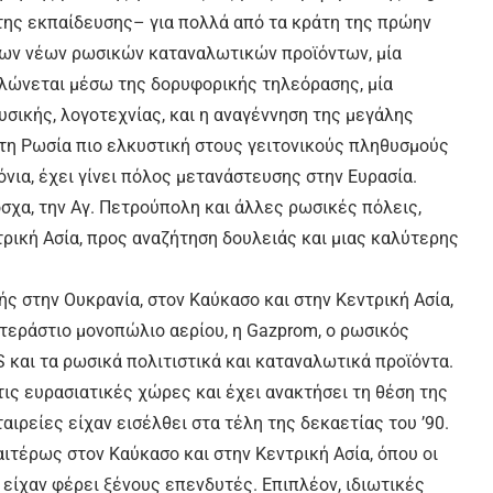
 της εκπαίδευσης– για πολλά από τα κράτη της πρώην
των νέων ρωσικών καταναλωτικών προϊόντων, μία
λώνεται μέσω της δορυφορικής τηλεόρασης, μία
σικής, λογοτεχνίας, και η αναγέννηση της μεγάλης
τη Ρωσία πιο ελκυστική στους γειτονικούς πληθυσμούς
ρόνια, έχει γίνει πόλος μετανάστευσης στην Ευρασία.
χα, την Αγ. Πετρούπολη και άλλες ρωσικές πόλεις,
τρική Ασία, προς αναζήτηση δουλειάς και μιας καλύτερης
λής στην Ουκρανία, στον Καύκασο και στην Κεντρική Ασία,
 τεράστιο μονοπώλιο αερίου, η Gazprom, ο ρωσικός
S και τα ρωσικά πολιτιστικά και καταναλωτικά προϊόντα.
ις ευρασιατικές χώρες και έχει ανακτήσει τη θέση της
αιρείες είχαν εισέλθει στα τέλη της δεκαετίας του ’90.
αιτέρως στον Καύκασο και στην Κεντρική Ασία, όπου οι
 είχαν φέρει ξένους επενδυτές. Επιπλέον, ιδιωτικές