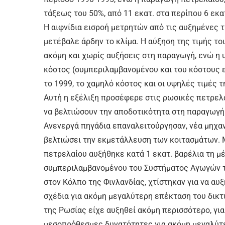
τάξεως του 50%, από 11 εκατ. στα περίπου 6 εκατ
Η αιφνίδια εισροή μετρητών από τις αυξημένες τ
μετέβαλε άρδην το κλίμα. Η αύξηση της τιμής το
ακόμη και χωρίς αυξήσεις στη παραγωγή, ενώ η 
κόστος (συμπεριλαμβανομένου και του κόστους 
το 1999, το χαμηλό κόστος και οι υψηλές τιμές 
Αυτή η εξέλιξη προσέφερε στις ρωσικές πετρελα
να βελτιώσουν την αποδοτικότητα στη παραγωγ
Ανενεργά πηγάδια επαναλειτούργησαν, νέα μηχαν
βελτιώσει την εκμετάλλευση των κοιτασμάτων. 
πετρελαίου αυξήθηκε κατά 1 εκατ. βαρέλια τη μέ
συμπεριλαμβανομένου του Συστήματος Αγωγών τη
στον Κόλπο της Φινλανδίας, χτίστηκαν για να α
σχέδια για ακόμη μεγαλύτερη επέκταση του δικ
της Ρωσίας είχε αυξηθεί ακόμη περισσότερο, για 
μεσοπρόθεσμες δυνατότητες για ακόμη μεγαλύτερ