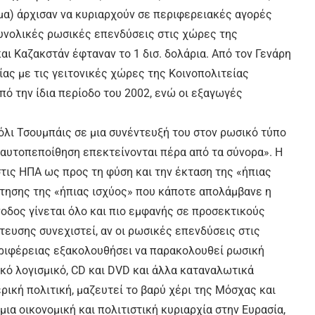
μα) άρχισαν να κυριαρχούν σε περιφερειακές αγορές
συνολικές ρωσικές επενδύσεις στις χώρες της
ι Καζακστάν έφταναν το 1 δισ. δολάρια. Από τον Γενάρη
ίας με τις γειτονικές χώρες της Κοινοπολιτείας
ό την ίδια περίοδο του 2002, ενώ οι εξαγωγές
λι Τσουμπάις σε μια συνέντευξή του στον ρωσικό τύπο
ε αυτοπεποίθηση επεκτείνονται πέρα από τα σύνορα». Η
στις ΗΠΑ ως προς τη φύση και την έκταση της «ήπιας
άκτησης της «ήπιας ισχύος» που κάποτε απολάμβανε η
νοδος γίνεται όλο και πιο εμφανής σε προσεκτικούς
τευσης συνεχιστεί, αν οι ρωσικές επενδύσεις στις
εριφέρειας εξακολουθήσει να παρακολουθεί ρωσική
κό λογισμικό, CD και DVD και άλλα καταναλωτικά
ερική πολιτική, μαζευτεί το βαρύ χέρι της Μόσχας και
ια οικονομική και πολιτιστική κυριαρχία στην Ευρασία,