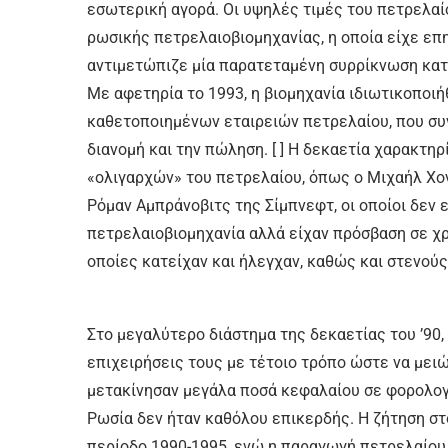
εσωτερική αγορά. Οι υψηλές τιμές του πετρελαί
ρωσικής πετρελαιοβιομηχανίας, η οποία είχε επ
αντιμετώπιζε μία παρατεταμένη συρρίκνωση κατά
Με αφετηρία το 1993, η βιομηχανία ιδιωτικοποιή
καθετοποιημένων εταιρειών πετρελαίου, που συν
διανομή και την πώληση. [ ] Η δεκαετία χαρακτ
«ολιγαρχών» του πετρελαίου, όπως ο Μιχαήλ Χον
Ρόμαν Αμπράνοβιτς της Σίμπνεφτ, οι οποίοι δεν 
πετρελαιοβιομηχανία αλλά είχαν πρόσβαση σε χρ
οποίες κατείχαν και ήλεγχαν, καθώς και στενού
Στο μεγαλύτερο διάστημα της δεκαετίας του ’90,
επιχειρήσεις τους με τέτοιο τρόπο ώστε να μει
μετακίνησαν μεγάλα ποσά κεφαλαίου σε φορολο
Ρωσία δεν ήταν καθόλου επικερδής. Η ζήτηση στ
περίοδο 1990-1995, ενώ η παραγωγή πετρελαίου,