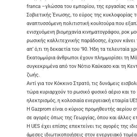
franca –γλώσσα του εμπορίου, της εργασίας και
Σοβιετικής Ένωσης, το εύρος της κυκλοφορίας 
αναπτυσσόμενη πολιτιστική κουλτούρα που εξαπ
ενισχυόμενη βιομηχανία κινηματογράφου, ροκ μου
ρωσικής καλλιτεχνικής παράδοσης, έχουν κάνει 
απ’ ό,τι τη δεκαετία του ’90. Ήδη τα τελευταία χ
Εκατομμύρια άνθρωποι έχουν πλημμυρίσει τη Μόσ
συγκεκριμένα από τον Νότιο Καύκασο και τη Κεν
ζωής.
Αντί για τον Κόκκινο Στρατό, τις δυνάμεις εισβο
τώρα κυριαρχούν το ρωσικό φυσικό αέριο και το
ηλεκτρισμός, η κολοσιαία ενεργειακή εταιρία UE
Η Gazprom είναι ο κύριος προμηθευτής αερίου στ
σε αγορές όπως της Γεωργίας, όπου και άλλες ετ
Η UES έχει επίσης επεκτείνει τις αγορές της ιδι
άμεσες ιδιωτικοποιήσεις στον ενεργειακό τομέα