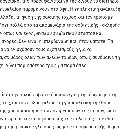
ργειακοί της πόροι φαίνεται να της δίνουν το εισιτήριο
υ πετρελαίου παραμείνουν στα ύψη. Η εκπληκτική ανάπτυξη
 αλλάζει τη φύση της ρωσικής ισχύος και τον τρόπο με
κτήσει πολλά από τα απομεινάρια της σοβιετικής «σκληρής
 όπως και ενός μεγάλου συμβατικού στρατού
και
 αγορές, δεν είναι η υπερδύναμη που ήταν κάποτε. Τα
α να ενισχύσουν τους εξοπλισμούς ή για να
α, σε βάρος όλων των άλλων τομέων, όπως συνέβαινε τη
ει γίνει περισσότερο τρόφιμα παρά όπλα.
είπει την παλιά σοβιετική προσέγγιση της έμφασης στη
 της, ώστε να εξασφαλίσει τη γεωπολιτική της θέση.
 της χρησιμοποίησης των ενεργειακών της πόρων, ώστε
ενότερα με τις περιφερειακές της πολιτικές. Την ίδια
ρήση της ρωσικής γλώσσας ως μίας περιφερειακής lingua