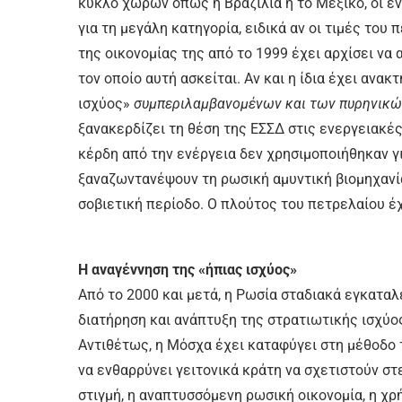
κύκλο χωρών όπως η Βραζιλία ή το Μεξικό, οι ενε
για τη μεγάλη κατηγορία, ειδικά αν οι τιμές το
της οικονομίας της από το 1999 έχει αρχίσει να
τον οποίο αυτή ασκείται. Αν και η ίδια έχει ανα
ισχύος»
συμπεριλαμβανομένων και των πυρηνικών
ξανακερδίζει τη θέση της ΕΣΣΔ στις ενεργειακές
κέρδη από την ενέργεια δεν χρησιμοποιήθηκαν γι
ξαναζωντανέψουν τη ρωσική αμυντική βιομηχανί
σοβιετική περίοδο. Ο πλούτος του πετρελαίου έχ
Η αναγέννηση της «ήπιας ισχύος»
Από το 2000 και μετά, η Ρωσία σταδιακά εγκαταλ
διατήρηση και ανάπτυξη της στρατιωτικής ισχύος
Αντιθέτως, η Μόσχα έχει καταφύγει στη μέθοδο
να ενθαρρύνει γειτονικά κράτη να σχετιστούν στ
στιγμή, η αναπτυσσόμενη ρωσική οικονομία, η χ