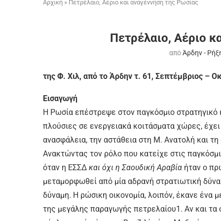
Αρχική
»
Πετρέλαιο, Αέριο και αναγέννηση της Ρωσίας
Πετρέλαιο, Αέριο κ
από
Άρδην - Ρήξ
της Φ. Χιλ, από το Άρδην τ. 61, Σεπτέμβριος – 
Εισαγωγή
Η Ρωσία επέστρεψε στον παγκόσμιο στρατηγικό κα
πλούσιες σε ενεργειακά κοιτάσματα χώρες, έχε
ανασφάλεια, την αστάθεια στη Μ. Ανατολή και τη
Ανακτώντας τον ρόλο που κατείχε στις παγκόσμιε
όταν η ΕΣΣΔ
και όχι η Σαουδική Αραβία
ήταν ο πρ
μεταμορφωθεί από μία αδρανή στρατιωτική δύναμ
δύναμη. Η ρώσικη οικονομία, λοιπόν, έκανε ένα
της μεγάλης παραγωγής πετρελαίου1. Αν και τα 