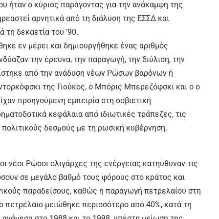
ου ήταν ο κύριος παράγοντας για την ανάκαμψη της
ηρεαστεί αρνητικά από τη διάλυση της ΕΣΣΔ και
 τη δεκαετία του ’90.
θηκε εν μέρει και δημιουργήθηκε ένας αριθμός
δύαζαν την έρευνα, την παραγωγή, την διύλιση, την
ηρίστηκε από την ανάδυση νέων Ρώσων βαρόνων ή
τορκόφσκι της Γιούκος, ο Μπόρις Μπερεζόφσκι και ο ο
είχαν προηγούμενη εμπειρία στη σοβιετική
ηματοδοτικά κεφάλαια από ιδιωτικές τράπεζες, τις
ς πολιτικούς δεσμούς με τη ρωσική κυβέρνηση.
 οι νέοι Ρώσοι ολιγάρχες της ενέργειας κατηύθυναν τις
ώσουν σε μεγάλο βαθμό τους φόρους στο κράτος και
γικούς παραδείσους, καθώς η παραγωγή πετρελαίου στη
ο πετρέλαιο μειώθηκε περισσότερο από 40%, κατά τη
 ανάμεσα στο 1988 και το 1998, υπέστη μείωση της