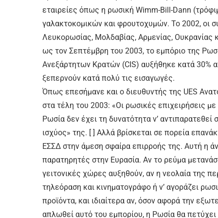
εταιρείες όπως η ρωσική Wimm-Bill-Dann (τρόφι
γαλακτοκομικών και φρουτοχυμών. Το 2002, οι 
Λευκορωσίας, Μολδαβίας, Αρμενίας, Ουκρανίας κα
ως τον Σεπτέμβρη του 2003, το εμπόριο της Ρωσ
Ανεξάρτητων Κρατών (CIS) αυξήθηκε κατά 30% απ
ξεπερνούν κατά πολύ τις εισαγωγές.
Όπως επεσήμανε και ο διευθυντής της UES Ανατό
στα τέλη του 2003: «Οι ρωσικές επιχειρήσεις μ
Ρωσία δεν έχει τη δυνατότητα ν’ αντιπαρατεθεί 
ισχύος» της. [ ] Αλλά βρίσκεται σε πορεία επαν
ΕΣΣΔ στην άμεση σφαίρα επιρροής της. Αυτή η ά
παρατηρητές στην Ευρασία. Αν το ρεύμα μετανάσ
γειτονικές χώρες αυξηθούν, αν η νεολαία της π
τηλεόραση και κινηματογράφο ή ν’ αγοράζει ρωσι
προϊόντα, και ιδιαίτερα αν, όσον αφορά την εξωτ
απλωθεί αυτό του εμπορίου, η Ρωσία θα πετύχει μ