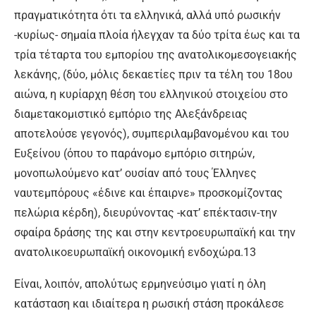
πραγματικότητα ότι τα ελληνικά, αλλά υπό ρωσικήν
-κυρίως- σημαία πλοία ήλεγχαν τα δύο τρίτα έως και τα
τρία τέταρτα του εμπορίου της ανατολικομεσογειακής
λεκάνης, (δύο, μόλις δεκαετίες πριν τα τέλη του 18ου
αιώνα, η κυρίαρχη θέση του ελληνικού στοιχείου στο
διαμετακομιστικό εμπόριο της Αλεξάνδρειας
αποτελούσε γεγονός), συμπεριλαμβανομένου και του
Ευξείνου (όπου το παράνομο εμπόριο σιτηρών,
μονοπωλούμενο κατ’ ουσίαν από τους Έλληνες
ναυτεμπόρους «έδινε και έπαιρνε» προσκομίζοντας
πελώρια κέρδη), διευρύνοντας -κατ’ επέκτασιν-την
σφαίρα δράσης της και στην κεντροευρωπαϊκή και την
ανατολικοευρωπαϊκή οικονομική ενδοχώρα.13
Είναι, λοιπόν, απολύτως ερμηνεύσιμο γιατί η όλη
κατάσταση και ιδιαίτερα η ρωσική στάση προκάλεσε