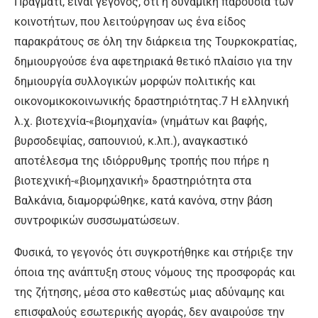
Πράγματι, είναι γεγονός, ότι η δυναμική παρουσία των
κοινοτήτων, που λειτούργησαν ως ένα είδος
παρακράτους σε όλη την διάρκεια της Τουρκοκρατίας,
δημιουργούσε ένα αφετηριακά θετικό πλαίσιο για την
δημιουργία συλλογικών μορφών πολιτικής και
οικονομικοκοινωνικής δραστηριότητας.7 Η ελληνική
λ.χ. βιοτεχνία-«βιομηχανία» (νημάτων και βαφής,
βυρσοδεψίας, σαπουνιού, κ.λπ.), αναγκαστικό
αποτέλεσμα της ιδιόρρυθμης τροπής που πήρε η
βιοτεχνική-«βιομηχανική» δραστηριότητα στα
Βαλκάνια, διαμορφώθηκε, κατά κανόνα, στην βάση
συντροφικών συσσωματώσεων.
Φυσικά, το γεγονός ότι συγκροτήθηκε και στήριξε την
όποια της ανάπτυξη στους νόμους της προσφοράς και
της ζήτησης, μέσα στο καθεστώς μιας αδύναμης και
επισφαλούς εσωτερικής αγοράς, δεν αναιρούσε την