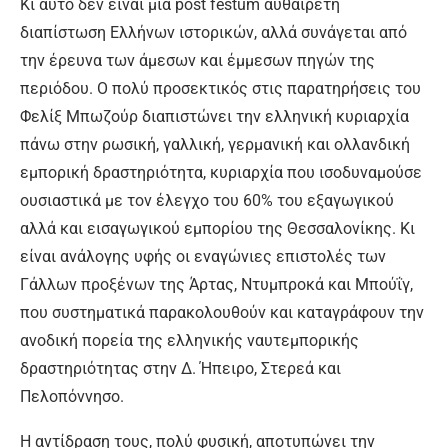
Κι αυτό δεν είναι μια post festum αυθαίρετη
διαπίστωση Ελλήνων ιστορικών, αλλά συνάγεται από
την έρευνα των άμεσων και έμμεσων πηγών της
περιόδου. Ο πολύ προσεκτικός στις παρατηρήσεις του
Φελίξ Μπωζούρ διαπιστώνει την ελληνική κυριαρχία
πάνω στην ρωσική, γαλλική, γερμανική και ολλανδική
εμπορική δραστηριότητα, κυριαρχία που ισοδυναμούσε
ουσιαστικά με τον έλεγχο του 60% του εξαγωγικού
αλλά και εισαγωγικού εμπορίου της Θεσσαλονίκης. Κι
είναι ανάλογης υφής οι εναγώνιες επιστολές των
Γάλλων προξένων της Άρτας, Ντυμπροκά και Μπούΐγ,
που συστηματικά παρακολουθούν και καταγράφουν την
ανοδική πορεία της ελληνικής ναυτεμπορικής
δραστηριότητας στην Δ. Ήπειρο, Στερεά και
Πελοπόννησο.
Η αντίδραση τους, πολύ φυσική, αποτυπώνει την