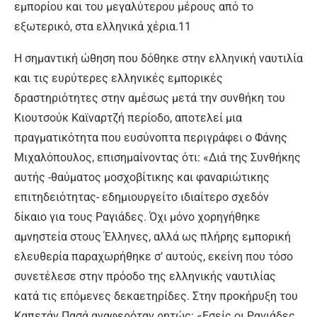
εμπορίου και του μεγαλύτερου μέρους από το
εξωτερικό, στα ελληνικά χέρια.11
Η σημαντική ώθηση που δόθηκε στην ελληνική ναυτιλία
και τις ευρύτερες ελληνικές εμπορικές
δραστηριότητες στην αμέσως μετά την συνθήκη του
Κιουτσούκ Καϊναρτζή περίοδο, αποτελεί μια
πραγματικότητα που ευσύνοπτα περιγράφει ο Φάνης
Μιχαλόπουλος, επισημαίνοντας ότι: «Διά της Συνθήκης
αυτής -θαύματος μοσχοβίτικης και φαναριώτικης
επιτηδειότητας- εδημιουργείτο ιδιαίτερο σχεδόν
δίκαιο για τους Ραγιάδες. Όχι μόνο χορηγήθηκε
αμνηστεία στους Έλληνες, αλλά ως πλήρης εμπορική
ελευθερία παραχωρήθηκε σ’ αυτούς, εκείνη που τόσο
συνετέλεσε στην πρόοδο της ελληνικής ναυτιλίας
κατά τις επόμενες δεκαετηρίδες. Στην προκήρυξη του
Καπετάν Πασά αναφερόταν ρητώς: «Εσείς οι Ραγιάδες