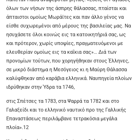
όλων των νήσων της άσπρης θάλασσας, πταίσται και
άπταιστοι ομοίως Μωράϊτες και παν άλλο γένος να
είσθε συχωρεμένοι από μέρους της βασιλείας μας. Να
ησυχάσετε όλοι κοινώς εις τα κατοικητήριά σας, ως
και πρότερον, χωρίς υποψίες, πραγματευόμενοι με
ελευθερίαν ομοίως εις τα καΐκια σας»… Διά των
προνομίων τούτων, που χορηγήθηκαν στους Έλληνες,
σε μικρό διάστημα η Μεσόγειος κι η Μαύρη Θάλασσα
καλύφθηκαν από καράβια ελληνικά. Ναυπηγεία πλοίων
ιδρύθηκαν στην Ύδρα τα 1746,
στις Σπέτσες τα 1783, στα Ψαρρά τα 1782 και στο
Γαλαξείδι και το ελληνικό ναυτικό προ της Γαλλικής
Επαναστάσεως περιλάμβανε τετρακόσια μεγάλα
πλοία».12