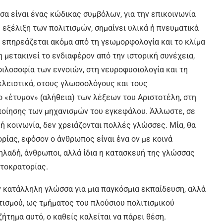
σα είναι ένας κώδικας συμβόλων, για την επικοινωνία
 εξέλιξη των πολιτισμών, σημαίνει υλικά ή πνευματικά
, επηρεάζεται ακόμα από τη γεωμορφολογία και το κλίμα
 μετακινεί το ενδιαφέρον από την ιστορική συνέχεια,
φιλοσοφία των εννοιών, στη νευροφυσιολογία και τη
κλειστικά, στους γλωσσολόγους και τους
ο «έτυμον» (αλήθεια) των λέξεων του Αριστοτέλη, στη
οποίησης των μηχανισμών του εγκεφάλου. Άλλωστε, σε
ή κοινωνία, δεν χρειάζονται πολλές γλώσσες. Μία, θα
ορίας, εφόσον ο άνθρωπος είναι ένα ον με κοινά
ηλαδή, άνθρωποι, αλλά ίδια η κατασκευή της γλώσσας
υτοκρατορίας.
ην κατάλληλη γλώσσα για μια παγκόσμια εκπαίδευση, αλλά
ιτισμού, ως τμήματος του πλούσιου πολιτισμικού
ήτημα αυτό, ο καθείς καλείται να πάρει θέση.