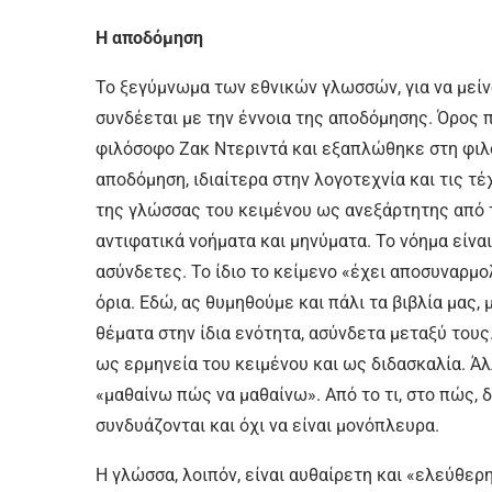
Η αποδόμηση
Το ξεγύμνωμα των εθνικών γλωσσών, για να μείν
συνδέεται με την έννοια της αποδόμησης. Όρος π
φιλόσοφο Ζακ Ντεριντά και εξαπλώθηκε στη φιλο
αποδόμηση, ιδιαίτερα στην λογοτεχνία και τις τέ
της γλώσσας του κειμένου ως ανεξάρτητης από το
αντιφατικά νοήματα και μηνύματα. Το νόημα είναι
ασύνδετες. Το ίδιο το κείμενο «έχει αποσυναρμο
όρια. Εδώ, ας θυμηθούμε και πάλι τα βιβλία μας,
θέματα στην ίδια ενότητα, ασύνδετα μεταξύ τους
ως ερμηνεία του κειμένου και ως διδασκαλία. Ά
«μαθαίνω πώς να μαθαίνω». Από το τι, στο πώς, δ
συνδυάζονται και όχι να είναι μονόπλευρα.
Η γλώσσα, λοιπόν, είναι αυθαίρετη και «ελεύθερη