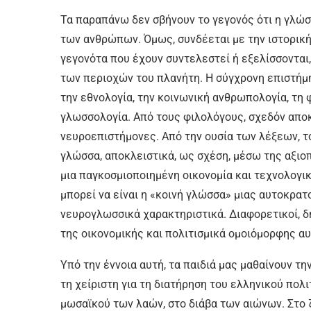
Τα παραπάνω δεν σβήνουν το γεγονός ότι η γλώσ
των ανθρώπων. Όμως, συνδέεται με την ιστορική
γεγονότα που έχουν συντελεστεί ή εξελίσσονται
των περιοχών του πλανήτη. Η σύγχρονη επιστήμη
την εθνολογία, την κοινωνική ανθρωπολογία, τη 
γλωσσολογία. Από τους φιλολόγους, σχεδόν απο
νευροεπιστήμονες. Από την ουσία των λέξεων, τ
γλώσσα, αποκλειστικά, ως σχέση, μέσω της αξι
μια παγκοσμιοποιημένη οικονομία και τεχνολογικ
μπορεί να είναι η «κοινή γλώσσα» μιας αυτοκρατ
νευρογλωσσικά χαρακτηριστικά. Διαφορετικοί, δ
της οικονομικής και πολιτισμικά ομοιόμορφης α
Υπό την έννοια αυτή, τα παιδιά μας μαθαίνουν τ
τη χείριστη για τη διατήρηση του ελληνικού πολ
μωσαϊκού των λαών, στο διάβα των αιώνων. Στο ζ