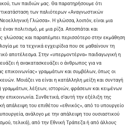
τικού, των παιδιών μας. Θα παρατηρήσουμε ότι
αντικατάσταση των παλιότερων «Αναγνωστικών
εοελληνική Γλώσσα». Η γλώσσα, λοιπόν, είναι μια
 έναν πολιτισμό, με μια ρίζα. Αποσπάται και
της γλώσσας και παραπέμπει περισσότερο στην εκμάθηση
λογία με τα τεχνικά εγχειρίδια που σε μαθαίνουν τη
κτικό αποτέλεσμα. Στην «υπερμοντέρνα» παιδαγωγική η
κευάζει ή ανακατασκευάζει ο άνθρωπος για να
κας επικοινωνίας» γραμμάτων και συμβόλων, όπως οι
κευών. Μοιάζει να είναι η κατάλληλη μείξη και συνταγή
) γραμμάτων, λέξεων, ιστοριών, φράσεων και κειμένων
ν επικοινωνία. Συνθετικά, σ’αυτή την εξέλιξη της
κή απάλειψη του επιθέτου «εθνικός», από το υπουργείο
υπουργεία, ανάλογο με την απάλειψη του ουσιαστικού
σμού, τελικά), από την Εθνική Τράπεζα ή από άλλους