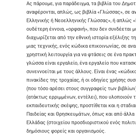
Ας πάρουμε, για παράδειγμα, τα βιβλία του Δημο
αναφέρονται, απλώς, ως βιβλία «Γλώσσας», σε 
Ελληνικής ή Νεοελληνικής Γλώσσας», ή απλώς «Ν
ουδέτερη έννοια, «ορφανή», που δεν συνδέεται με
διαχωρίζεται από την εθνική ιστορία εξέλιξης 
μιας τεχνικής, ενός κώδικα επικοινωνίας, σε ανα
χρηστική λειτουργία για να φτάσεις σε ένα πρα
γλώσσα είναι εργαλείο, ένα εργαλείο που κατασ
συνεννοείται με τους άλλους. Είναι ένας «κώδι
πινακίδες της τροχαίας, ή οι οδηγίες χρήσης συσ
(που τόσο αρέσει στους συγγραφείς των βιβλίων
(ατάκτως ερριμμένων, εντέλει), που υλοποιούν τη
εκπαιδευτικής σκέψης, προστίθεται και η σταδια
Παιδείας και Θρησκευμάτων, όπως και από άλλα 
Ελλάδας (στοιχείου προσδιοριστικού ενός πολιτι
δημόσιους φορείς και οργανισμούς.