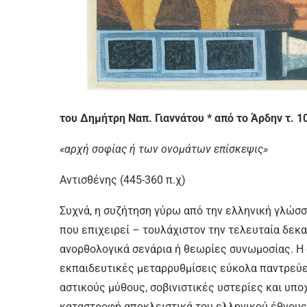
του Δημήτρη Ναπ. Γιαννάτου * από το Άρδην τ. 1
«αρχή σοφίας ή των ονομάτων επίσκεψις»
Αντισθένης (445-360 π.χ)
Συχνά, η συζήτηση γύρω από την ελληνική γλώσσ
που επιχειρεί – τουλάχιστον την τελευταία δεκα
ανορθολογικά σενάρια ή θεωρίες συνωμοσίας. Η
εκπαιδευτικές μεταρρυθμίσεις εύκολα παντρεύε
αστικούς μύθους, σοβινιστικές υστερίες και υπ
καταστροφή αποκλειστικά του ελληνικού έθνους