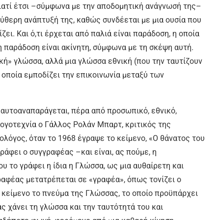
 γιατί έτσι –σύμφωνα με την αποδομητική ανάγνωσή της–
εύθερη ανάπτυξή της, καθώς συνδέεται με μια ουσία που
ίζει. Και ό,τι έρχεται από παλιά είναι παράδοση, η οποία
 η παράδοση είναι ακίνητη, σύμφωνα με τη σκέψη αυτή.
τική» γλώσσα, αλλά μια γλώσσα εθνική (που την ταυτίζουν
η οποία εμποδίζει την επικοινωνία μεταξύ των
αυτοαναπαράγεται, πέρα από προσωπικό, εθνικό,
λογοτεχνία ο Γάλλος Ρολάν Μπαρτ, κριτικός της
ολόγος, όταν το 1968 έγραψε το κείμενο, «Ο θάνατος του
γράφει ο συγγραφέας –και είναι, ας πούμε, η
υ το γράφει η ίδια η Γλώσσα, ως μια αυθαίρετη και
γραφέας μετατρέπεται σε «γραφέα», όπως τονίζει ο
ι κείμενο το πνεύμα της Γλώσσας, το οποίο προϋπάρχει
ς χάνει τη γλώσσα και την ταυτότητά του και