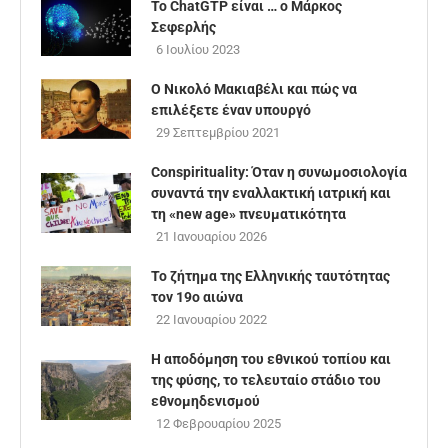
Το ChatGTP είναι … ο Μάρκος
Σεφερλής
6 Ιουλίου 2023
Ο Νικολό Μακιαβέλι και πώς να
επιλέξετε έναν υπουργό
29 Σεπτεμβρίου 2021
Conspirituality: Όταν η συνωμοσιολογία
συναντά την εναλλακτική ιατρική και
τη «new age» πνευματικότητα
21 Ιανουαρίου 2026
Το ζήτημα της Ελληνικής ταυτότητας
τον 19ο αιώνα
22 Ιανουαρίου 2022
Η αποδόμηση του εθνικού τοπίου και
της φύσης, το τελευταίο στάδιο του
εθνομηδενισμού
12 Φεβρουαρίου 2025