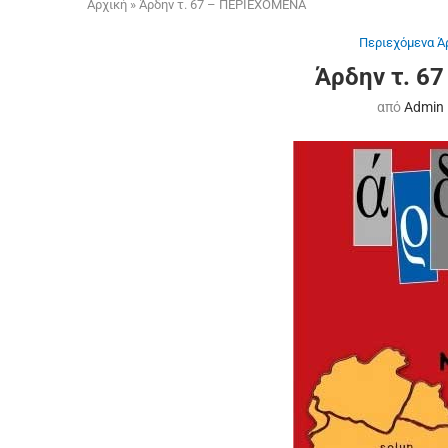
Αρχική
»
Άρδην τ. 67 – ΠΕΡΙΕΧΟΜΕΝΑ
Περιεχόμενα Ά
Άρδην τ. 6
από
Admin