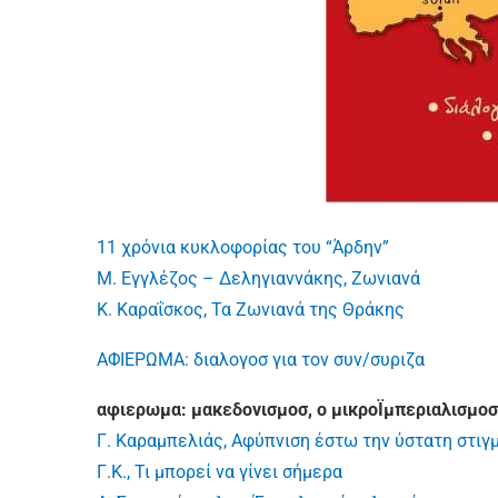
11 χρόνια κυκλοφορίας του “Άρδην”
Μ. Εγγλέζος – Δεληγιαννάκης, Ζωνιανά
Κ. Καραΐσκος, Τα Ζωνιανά της Θράκης
ΑΦΙΕΡΩΜΑ: διαλογοσ για τον συν/συριζα
αφιερωμα: μακεδονισμοσ, ο μικροΪμπεριαλισμο
Γ. Καραμπελιάς, Αφύπνιση έστω την ύστατη στιγ
Γ.Κ., Τι μπορεί να γίνει σήμερα