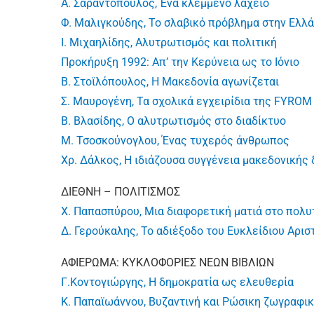
Α. Σαραντόπουλος, Ένα κλεμμένο λαχείο
Φ. Μαλιγκούδης, Το σλαβικό πρόβλημα στην Ελλ
Ι. Μιχαηλίδης, Αλυτρωτισμός και πολιτική
Προκήρυξη 1992: Απ’ την Κερύνεια ως το Ιόνιο
Β. Στοϊλόπουλος, Η Μακεδονία αγωνίζεται
Σ. Μαυρογένη, Τα σχολικά εγχειρίδια της FYROM
B. Βλασίδης, Ο αλυτρωτισμός στο διαδίκτυο
Μ. Τσοσκούνογλου, Ένας τυχερός άνθρωπος
Χρ. Δάλκος, Η ιδιάζουσα συγγένεια μακεδονικής 
ΔΙΕΘΝΗ – ΠΟΛΙΤΙΣΜΟΣ
Χ. Παπασπύρου, Μια διαφορετική ματιά στο πολ
Δ. Γερούκαλης, Το αδιέξοδο του Ευκλείδιου Αρι
ΑΦΙΕΡΩΜΑ: ΚΥΚΛΟΦΟΡΙΕΣ ΝΕΩΝ ΒΙΒΛΙΩΝ
Γ.Κοντογιώργης, Η δημοκρατία ως ελευθερία
Κ. Παπαϊωάννου, Βυζαντινή και Ρώσικη ζωγραφι