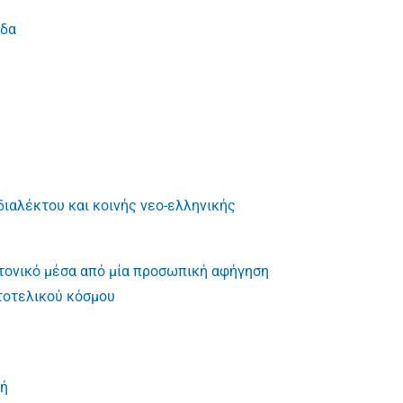
άδα
διαλέκτου και κοινής νεο-ελληνικής
υτονικό μέσα από μία προσωπική αφήγηση
στοτελικού κόσμου
κή