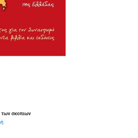
σ των σκοπιων
μή